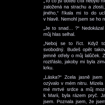
„To co jsi doteď cítil nebylo 
založená na strachu a zlosti,
jiného,“ říkala mi to do uc
v hlavě. Nemohl jsem se ho na
„Je to snad… ?“ Nedokázal j
můj hlas selhal.
„Neboj se to říct. Když t
svobodný. Budeš opět takový
jemně otřely o můj lalůček. Z
roztřáslo, jakoby mi byla zim
krku.
„Láska?“ Zcela jasně jsem 
ozývalo v mém nitru. Mizela
mé mrtvé srdce a můj moze
k Marii, byla rázem pryč. Ja
jsem. Poznala jsem, že jsem 