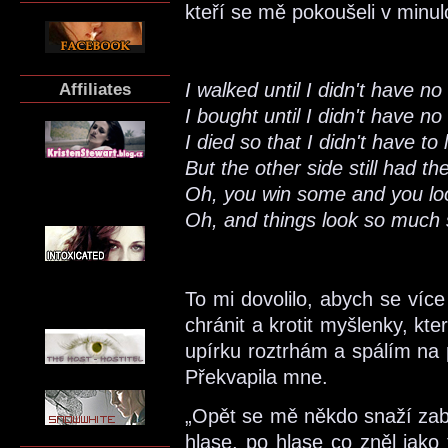
kteří se mě pokoušeli v minul
Affiliates
I walked until I didn't have n
I bought until I didn't have no 
I died so that I didn't have to 
But the other side still had t
Oh, you win some and you l
Oh, and things look so much 
To mi dovolilo, abych se více
chránit a krotit myšlenky, kte
upírku roztrhám a spálím na p
Překvapila mne.
„Opět se mě někdo snaží zabí
hlase, po hlase co zněl jako