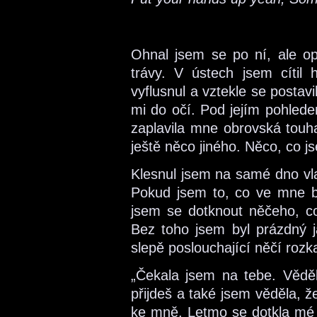
Ohnal jsem se po ní, ale op
trávy. V ústech jsem cítil 
vyflusnul a vztekle se postavi
mi do očí. Pod jejím pohlede
zaplavila mne obrovská touha
ještě něco jiného. Něco, co 
Klesnul jsem na samé dno vl
Pokud jsem to, co ve mne b
jsem se dotknout něčeho, c
Bez toho jsem byl prázdný 
slepě poslouchající něčí rozk
„Čekala jsem na tebe. Věděl
přijdeš a také jsem věděla, ž
ke mně. Letmo se dotkla mé r