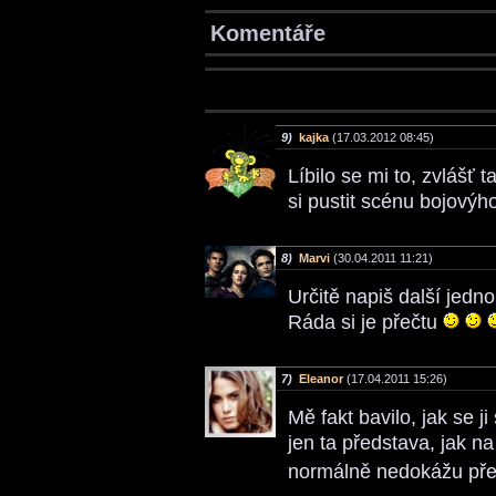
Komentáře
9)
kajka
(17.03.2012 08:45)
Líbilo se mi to, zvlášť 
si pustit scénu bojovýho
8)
Marvi
(30.04.2011 11:21)
Určitě napiš další jedn
Ráda si je přečtu
7)
Eleanor
(17.04.2011 15:26)
Mě fakt bavilo, jak se ji
jen ta představa, jak na
normálně nedokážu pře