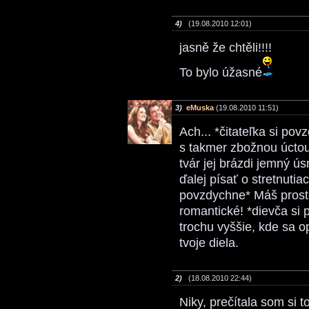
4)
(19.08.2010 12:01)
jasně že chtěli!!!!
To bylo úžasné
3)
eMuska
(19.08.2010 11:51)
Ach... *čitateľka si pov
s takmer zbožnou úctou
tvár jej brázdi jemný ú
ďalej písať o stretnutia
povzdychne* Máš proste
romantické! *dievča si 
trochu vyššie, kde sa o
tvoje diela.
2)
(18.08.2010 22:44)
Niky, prečítala som si 