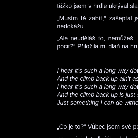
těžko jsem v hrdle ukrýval sl
„Musím tě zabít,“ zašeptal 
nedokážu.
„Ale neuděláš to, nemůžeš, c
pocit?“ Přiložila mi dlaň na hr
I hear it's such a long way d
And the climb back up ain't a
I hear it's such a long way d
And the climb back up is just
Just something I can do with
„Co je to?“ Vůbec jsem své p