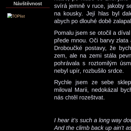
Návštěvnost
svírá jemně v ruce, jakoby se
na kousky. Její hlas byl dal
abych po dlouhé době zalapal
Pomalu jsem se otočil a díval
přede mnou. Oči barvy zlata 
Droboučké postavy, že bych
zem, ale na zemi stála pevn
pohrávala s roztomilým ús
nebyl upír, rozbušilo srdce.
Rychle jsem ze sebe sklep
miloval Marii, nedokázal byc
nás chtěl rozeštvat.
I hear it's such a long way d
And the climb back up ain't a