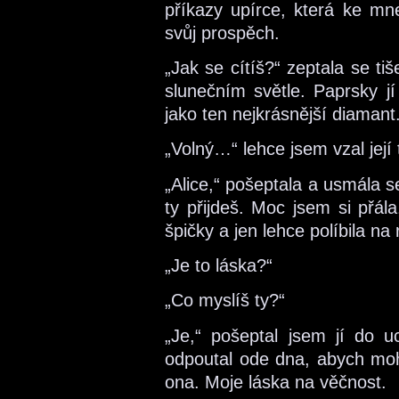
příkazy upírce, která ke mn
svůj prospěch.
„Jak se cítíš?“ zeptala se tiše
slunečním světle. Paprsky jí
jako ten nejkrásnější diamant
„Volný…“ lehce jsem vzal její
„Alice,“ pošeptala a usmála s
ty přijdeš. Moc jsem si přál
špičky a jen lehce políbila na 
„Je to láska?“
„Co myslíš ty?“
„Je,“ pošeptal jsem jí do 
odpoutal ode dna, abych moh
ona. Moje láska na věčnost.