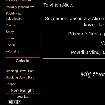
+Hlášky z povídek
To ví jen Alice.
Povídky jednorázové
Povídky na
Seznámení Jaspera a Alice n
pokračování
knize. Ja
Poezie
Srazy
Příjemné čtení a
+Fórum
V
+Série
Povídku věnuji
+Poradna
Galerie
Breaking Dawn, Part I.
Můj život
Breaking Dawn, Part II.
Eclipse
Non-twilight
tvorba