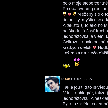
bolo moje stopercentné
Po opätovnom prečítaní 
Niežeby šlo o to
tie pocity, myšlienky a 
A takisto aj to ako ho 
na škodu tú časť trochu
jednorázovka ja viem, 
Celkovo to bolo pekné 
krátkych dielok.
Hudba
Teším sa na niečo ďalš
1)
Ode
(18.08.2010 21:27)
Tak a jdu ti tuto skvěl
Miluji tenhle pár, takže
jednorázovku. A nezkla
Bylo to skvělé, dojemné