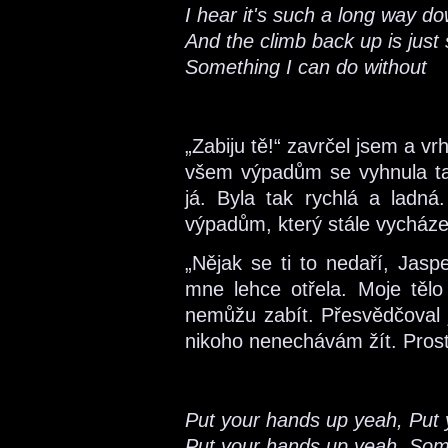
I hear it's such a long way d
And the climb back up is just
Something I can do without
„Zabiju tě!“ zavrčel jsem a v
všem výpadům se vyhnula tak
já. Byla tak rychlá a ladn
výpadům, který stále vycháze
„Nějak se ti to nedaří, Jasp
mne lehce otřela. Moje tělo 
nemůžu zabít. Přesvědčoval 
nikoho nenechávám žít. Prost
Put your hands up yeah, Put
Put your hands up yeah, Some