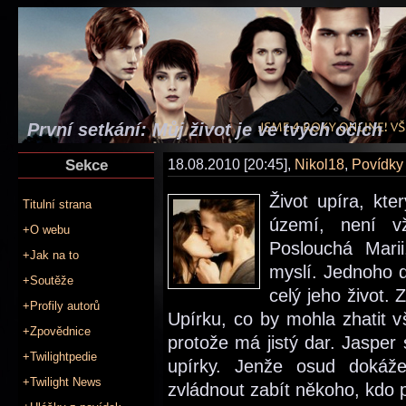
První setkání: Můj život je ve tvých očích
Sekce
18.08.2010 [20:45],
Nikol18
,
Povídky
Život upíra, kt
Titulní strana
území, není v
+O webu
Poslouchá Marii
+Jak na to
myslí. Jednoho 
+Soutěže
celý jeho život. 
+Profily autorů
Upírku, co by mohla zhatit v
+Zpovědnice
protože má jistý dar. Jasper
+Twilightpedie
upírky. Jenže osud dokáže
+Twilight News
zvládnout zabít někoho, kdo 