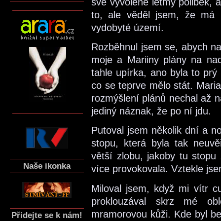
své vyvolené letmý polibek, 
to, ale věděl jsem, že má p
vydobyté území.
Rozběhnul jsem se, abych naš
moje a Mariiny plány na na
tahle upírka, ano byla to prý 
co se teprve mělo stát. Mari
rozmýšlení plánů nechal až na
jediný náznak, že po ní jdu.
Putoval jsem několik dní a no
stopu, která byla tak neuvě
větší zlobu, jakoby tu stopu
Naše ikonka
více provokovala. Vztekle jse
Miloval jsem, když mi vítr c
proklouzával skrz mé ob
mramorovou kůži. Kde byl bez
Přidejte se k nám!