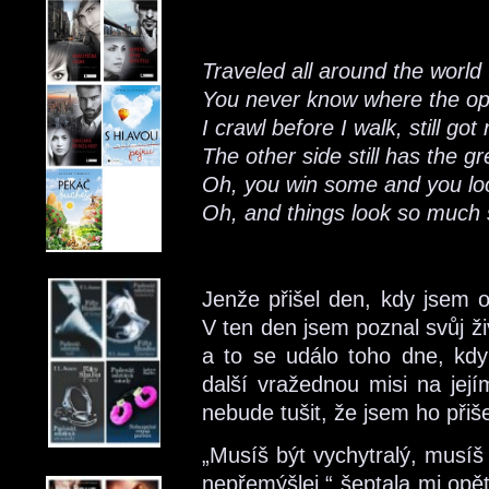
Traveled all around the world
You never know where the ope
I crawl before I walk, still go
The other side still has the g
Oh, you win some and you l
Oh, and things look so much 
Jenže přišel den, kdy jsem 
V ten den jsem poznal svůj ž
a to se událo toho dne, kdy
další vražednou misi na její
nebude tušit, že jsem ho přiše
„Musíš být vychytralý, musíš
nepřemýšlej,“ šeptala mi opět