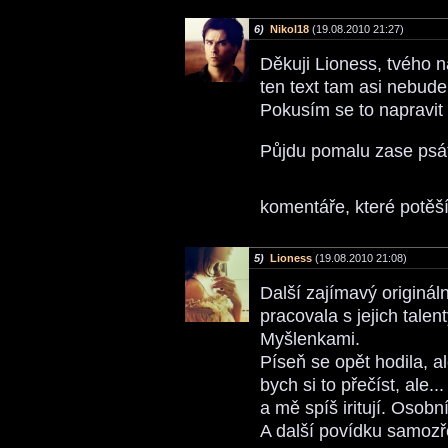
6)
Nikol18
(19.08.2010 21:27)
Děkuji Lioness, tvého n
ten text tam asi nebude
Pokusím se to napravit 
Půjdu pomalu zase ps
komentáře, které potěš
5)
Lioness
(19.08.2010 21:08)
Další zajímavý originál
pracovala s jejich talen
Myšlenkami.
Píseň se opět hodila, ale
bych si to přečíst, ale
a mě spíš iritují. Osobn
A další povídku samozř