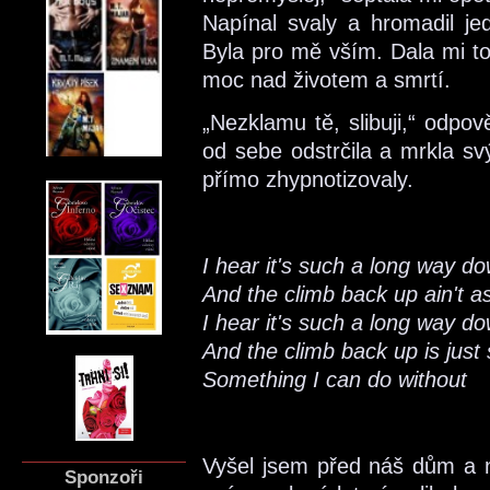
Napínal svaly a hromadil jed
Byla pro mě vším. Dala mi to
moc nad životem a smrtí.
„Nezklamu tě, slibuji,“ odpov
od sebe odstrčila a mrkla s
přímo zhypnotizovaly.
I hear it's such a long way d
And the climb back up ain't a
I hear it's such a long way d
And the climb back up is just
Something I can do withou
t
Vyšel jsem před náš dům a na
Sponzoři