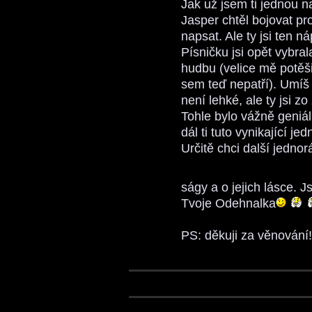
Jak už jsem ti jednou n
Jasper chtěl bojovat pro
napsat. Ale ty jsi ten n
Písničku jsi opět vybra
hudbu (velice mě potěšil
sem teď nepatří). Umíš 
není lehké, ale ty jsi zo
Tohle bylo vážně geniál
dál ti tuto vynikající je
Určitě chci další jednor
ságy a o jejich lásce.
Tvoje Odehnalka
PS: děkuji za věnován