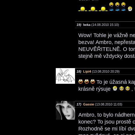
19)
Iwka
(14.08.2010 15:10)
Wow! Tohle je vážně n
bezva! Ambro, nepřesta
NEUVĚŘITELNĚ. O tom u
stejně mě vždycky dost
18)
Lipi4
(13.08.2010 20:29)
To je úžasná ka
krásně rýsuje
, 
17)
Gassie
(13.08.2010 11:03)
Ambro, to bylo nádher
konec? To jsou prostě o
Rozhodně se mi líbí dv