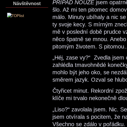
PŘÍPAD NOUZE
jsem opatrně 
Návštěvnost
šlo. Až mi ten pitomec domovn
málo. Minuty ubíhaly a nic se
ty svoje kecy. S mírným zne
mě v poslední době prudce vz
něco špatně se mnou. Anebo
pitomým životem. S pitomou
„Héj, zase vy?“ Zvedla jsem o
zahlédla tmavohnědé konečky
mohlo být jeho oko, se nezdál
směrem jazyk. Ozval se hlub
Čtyřicet minut. Rekordní zpož
klíče mi trvalo nekonečně dlou
„Liso?“ zavolala jsem. Nic. S
jsem otvírala s pocitem, že 
Všechno se zdálo v pořádku.