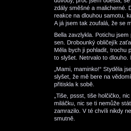
důvody, proč jsem odešla, s
zdály směšné a malicherné. D
reakce na dlouhou samotu, k
A já jsem tak zoufalá, že se 
Bella zavzlykla. Potichu jsem
sen. Drobounký obličejík zať
Měla bych ji pohladit, trochu p
to slyšet. Netrvalo to dlouho.
„Mami, maminko!“ Styděla jse
slyšet, že mě bere na vědomí
přitiskla k sobě.
„Tiše, pssst, tiše holčičko, ni
miláčku, nic se ti nemůže stá
zamrazilo. V té chvíli nikdy 
smutně.