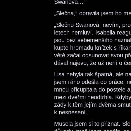
Swanová…“
„Slečna,“ opravila jsem ho m
„Slečno Swanová, nevím, proč
letech nemluví. Isabella rea
jsou bez sebemenšího náznak
kupte hromadu knížek s říkank
větě začal odsunovat svou př
dával najevo, že už není o če
Lisa nebyla tak špatná, ale 
jsem ráno odešla do práce, ne
mnou přicupitala do postele a
mezi dveřmi neodtrhla. Kdyby
zády k těm jejím dvěma smu
k nesnesení.
Musela jsem si to přiznat. Sl