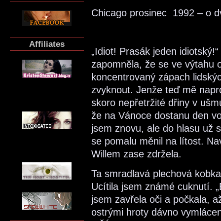
Chicago prosinec 1992 – o d
Affiliates
„Idiot! Prasák jeden idiotský
zapomněla, že se ve výtahu 
koncentrovaný zápach lidskýc
zvyknout. Jenže teď mě napro
skoro nepřetržité dřiny v uš
že na Vánoce dostanu den vol
jsem znovu, ale do hlasu už 
se pomalu měnil na lítost. Na
Willem zase zdržela.
Ta smradlavá plechová kobka 
Ucítila jsem známé cuknutí. „
jsem zavřela oči a počkala, a
ostrými hroty dávno vymlácen