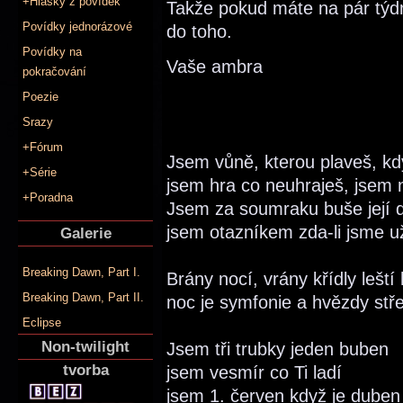
+Hlášky z povídek
Takže pokud máte na pár týd
Povídky jednorázové
do toho.
Povídky na
Vaše ambra
pokračování
Poezie
Srazy
+Fórum
Jsem vůně, kterou plaveš, k
+Série
jsem hra co neuhraješ, jsem n
+Poradna
Jsem za soumraku buše její d
jsem otazníkem zda-li jsme u
Galerie
Breaking Dawn, Part I.
Brány nocí, vrány křídly leští
Breaking Dawn, Part II.
noc je symfonie a hvězdy stř
Eclipse
Non-twilight
Jsem tři trubky jeden buben
tvorba
jsem vesmír co Ti ladí
jsem 1. červen když je duben