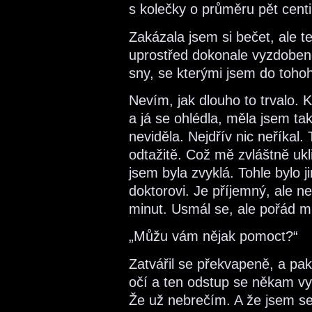
s kolečky o průměru pět cent
Zakázala jsem si bečet, ale t
uprostřed dokonale vyzdobené
sny, se kterými jsem do tohoh
Nevím, jak dlouho to trvalo. 
a já se ohlédla, měla jsem ta
neviděla. Nejdřív nic neříkal.
odtažitě. Což mě zvláštně uk
jsem byla zvyklá. Tohle bylo 
doktorovi. Je příjemný, ale ne
minut. Usmál se, ale pořád ml
„Můžu vám nějak pomoct?“
Zatvářil se překvapeně, a pak
očí a ten odstup se někam vyt
Že už nebrečím. A že jsem se