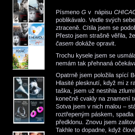
Písmeno
G
v nápisu
CHICA
poblikávalo. Vedle svých sebe
ztraceně. Cítila jsem se podo
Přesto jsem strašně věřila, ž
časem
dokáže opravit.
Trochu kysele jsem se usmála
nemám tak přehnaná očekává
Opatrně jsem položila spící Be
Hlasité plesknutí, když mi z
taška, jsem už nestihla ztlum
konečně cvakly na znamení toh
Sotva jsem v nich malou – stá
roztřepeným páskem, spadla jí
předklonu. Znovu jsem zalit
Takhle to dopadne, když člo