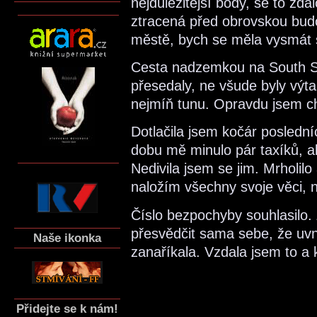
nejdůležitější body, se to zd
ztracená před obrovskou bud
městě, bych se měla vysmát sv
Cesta nadzemkou na South Si
přesedaly, ne všude byly výta
nejmíň tunu. Opravdu jsem cht
Dotlačila jsem kočár posledn
dobu mě minulo pár taxíků, a
Nedivila jsem se jim. Mrholilo
naložím všechny svoje věci, 
Číslo bezpochyby souhlasilo. 
přesvědčit sama sebe, že uvni
Naše ikonka
zanaříkala. Vzdala jsem to a 
Přidejte se k nám!