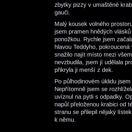
zbytky pizzy v umaštěné kra
gauči.
Malý kousek volného prostoru
jsem pramen hnědých vlásků 
ponožkou. Rychle jsem začala
hlavou Teddyho, pokroucená v p
snažilo najít místo mezi všem
nevzbudila, jsem jí udělala p
přikryla ji menší z dek.
Po půlhodinovém úklidu jsem 
Nepřítomně jsem se rozhlížela
uvíznul na pytli s odpadky. O
napůl přeloženou krabici od t
stranu se přilepil nějaký líste
k němu.