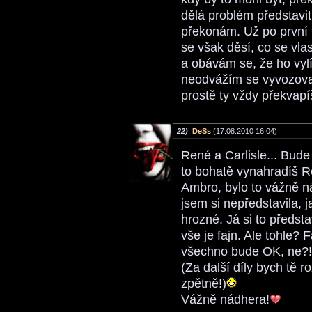
dělá problém představit 
překonám. Už po první 
se však děsí, co se vla
a obávám se, že ho vylí
neodvážím se vyvozovat
prostě ty vždy překvapí
22)
DeSs
(17.08.2010 16:04)
René a Carlisle... Bude
to bohatě vynahradíš R
Ambro, bylo to vážně 
jsem si nepředstavila, 
hrozné. Já si to předsta
vše je fajn. Ale tohle? Fa
všechno bude OK, ne?!
(Za další díly bych tě r
zpětně!)
Vážně nádhera!