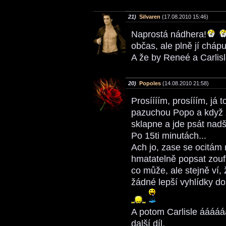
21)
Silvaren
(17.08.2010 15:46)
Naprostá nádhera!
občas, ale plně jí chápu
A že by Reneé a Carlisl
20)
Popoles
(14.08.2010 21:58)
Prosíííím, prosííím, já 
pazuchou Popo a když zj
sklapne a jde psát nadš
Po 15ti minutách...
Ach jo, zase se ocitám 
hmatatelně popsat zouf
co může, ale stejně ví,
žádné lepší vyhlídky do
A potom Carlisle ááááá
další díl.