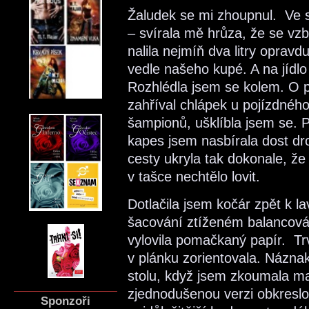
Žaludek se mi zhoupnul. Ve s
– svírala mě hrůza, že se vz
nalila nejmíň dva litry oprav
vedle našeho kupé. A na jídl
Rozhlédla jsem se kolem. O 
zahříval chlápek u pojízdnéh
šampionů, ušklíbla jsem se. 
kapes jsem nasbírala dost d
cesty ukryla tak dokonale, že 
v tašce nechtělo lovit.
Dotlačila jsem kočár zpět k la
šacování ztíženém balancová
vylovila pomačkaný papír. Tr
v plánku zorientovala. Náznak
stolu, když jsem zkoumala ma
zjednodušenou verzi obkresl
Sponzoři