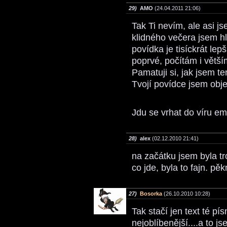
29)
AMO
(24.04.2011 21:06)
Tak Ti nevím, ale asi j
klidného večera jsem hl
povídka je tisíckrát lep
poprvé, počítám i větš
Pamatuji si, jak jsem te
Tvojí povídce jsem objev
Jdu se vrhat do víru e
28)
alex
(02.12.2010 21:41)
na začátku jsem byla t
co jde, byla to fajn. p
27)
Bosorka
(26.10.2010 10:28)
Tak stačí jen text té pí
nejoblíbenější....a to js