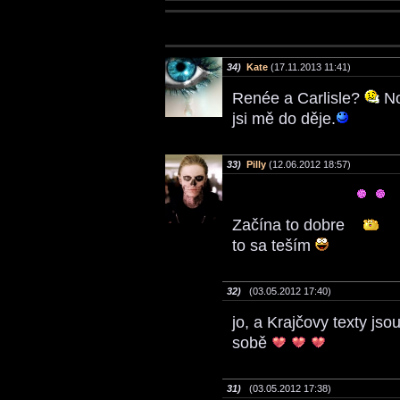
34)
Kate
(17.11.2013 11:41)
Renée a Carlisle?
No
jsi mě do děje.
33)
Pilly
(12.06.2012 18:57)
Začína to dobre
to sa teším
32)
(03.05.2012 17:40)
jo, a Krajčovy texty jso
sobě
31)
(03.05.2012 17:38)