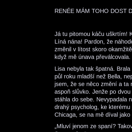
RENÉE MÁM TOHO DOST D
Já tu pitomou káču uškrtím! Ka
Líná nána! Pardon, že náhodo
změnil v lítost skoro okamžitě
když mě únava převálcovala.
Lisa nebyla tak špatná. Bral
půl roku mladší než Bella, n
jsem, že se něco změní a ta 
aspoň slůvko. Jenže po dvou 
stáhla do sebe. Nevypadala 
drahý psycholog, ke kterému j
Chicaga, se na mě díval jako
„Mluví jenom ze spaní? Takov