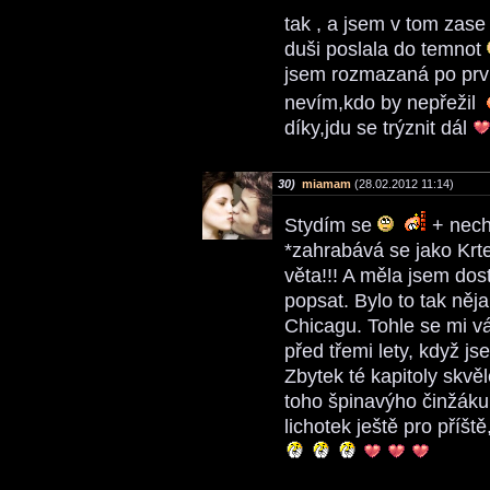
tak , a jsem v tom zase
duši poslala do temnot
jsem rozmazaná po první
nevím,kdo by nepřežil
díky,jdu se trýznit dál
30)
miamam
(28.02.2012 11:14)
Stydím se
+ nechá
*zahrabává se jako Krteč
věta!!! A měla jsem dos
popsat. Bylo to tak nějak
Chicagu. Tohle se mi v
před třemi lety, když j
Zbytek té kapitoly skvě
toho špinavýho činžáku,
lichotek ještě pro příš