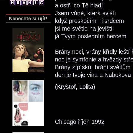
a ostří co Tě hladí
Jsem vůně, která sviští
Nenechte si ujít!
když proskočím Ti srdcem
jsi mé světlo na jevišti
já Tvým posledním hercem
Brány noci, vrány křídly leští
noc je symfonie a hvězdy stř
Brány z písku, brání světlům
den je tvoje vina a Nabokova
(Kryštof, Lolita)
Chicago říjen 1992