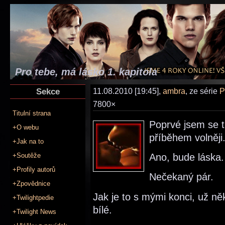
Pro tebe, má lásko 1. kapitola
Sekce
11.08.2010 [19:45],
ambra
, ze série
P
7800×
Titulní strana
Poprvé jsem se t
+O webu
příběhem volněji.
+Jak na to
+Soutěže
Ano, bude láska.
+Profily autorů
Nečekaný pár.
+Zpovědnice
Jak je to s mými konci, už něk
+Twilightpedie
bílé.
+Twilight News