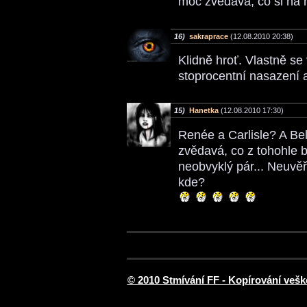
moc zvědavá, co si na 
16)
sakraprace
(12.08.2010 20:38)
Klidně hroť. Vlastně se 
stoprocentní nasazení 
15)
Hanetka
(12.08.2010 17:30)
Renée a Carlisle? A Be
zvědavá, co z tohohle 
neobvyklý pár... Neuvěř
kde?
© 2010 Stmívání FF - Kopírování vešk