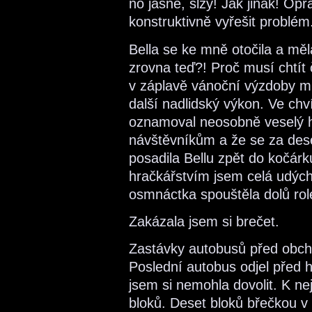
no jasně, slzy! Jak jinak! Op
konstruktivně vyřešit problém
Bella se ke mně otočila a mě
zrovna teď?! Proč musí chtít 
v záplavě vánoční výzdoby mr
další nadlidský výkon. Ve chv
oznamoval neosobně veselý h
návštěvníkům a že se za dese
posadila Bellu zpět do kočárk
hračkářstvím jsem celá udých
osmnáctka spouštěla dolů rol
Zakázala jsem si brečet.
Zastávky autobusů před obch
Poslední autobus odjel před h
jsem si nemohla dovolit. K ne
bloků. Deset bloků břečkou 