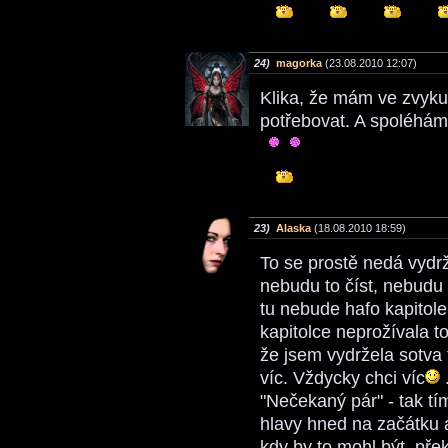
24)
magorka
(23.08.2010 12:07)
Klika, že mám ve zvyku 
potřebovat. A spoléhá
23)
Alaska
(18.08.2010 18:59)
To se prostě nedá vydrže
nebudu to číst, nebudu 
tu nebude hafo kapitol
kapitolce neprožívala tol
že jsem vydržela sotva t
víc. Vždycky chci víc
"Nečekaný pár" - tak tí
hlavy hned na začátku 
kdy by to mohl být, př