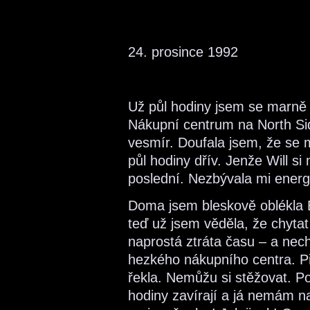
24. prosince 1992
Už půl hodiny jsem se marně 
Nákupní centrum na North Si
vesmír. Doufala jsem, že se 
půl hodiny dřív. Jenže Will s
poslední. Nezbývala mi energ
Doma jsem bleskově oblékla 
teď už jsem věděla, že chytat t
naprostá ztráta času – a nec
hezkého nákupního centra. Př
řekla. Nemůžu si stěžovat. P
hodiny zavírají a já nemám na