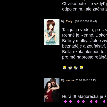
Chvilku poté - jé vždyť 
odpojením...ale začnu z
26)
Evelyn
(18.10.2010 19:44)
Tak ju, já věděla, proč
Renné je Renné. Dokon
Belliny matky. Úplně živ
beznaděje a zoufalství. 
Bella říkala alespoň to
pro mě naprosto reálná.
25)
ambra
(23.08.2010 12:13)
Hurá!!!! Magorečka je z