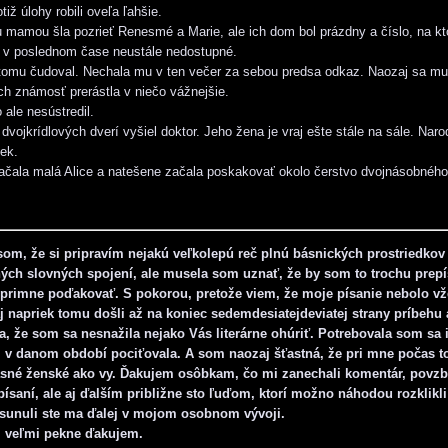
tiž úlohy robili oveľa ľahšie.
 mamou šla pozrieť Renesmé a Marie, ale ich dom bol prázdny a číslo, na kto
o v poslednom čase neustále nedostupné.
 tomu čudoval. Nechala mu v ten večer za sebou predsa odkaz. Naozaj sa mu
ich známosť prerástla v niečo vážnejšie.
 ale nesústredil.
vojkrídlových dverí vyšiel doktor. Jeho žena je vraj ešte stále na sále. Naro
ek.
ačala malá Alice a natešene začala poskakovať okolo čerstvo dvojnásobného
om, že si pripravím nejakú veľkolepú reč plnú básnických prostriedkov
ch slovných spojení, ale musela som uznať, že by som to trochu prep
primne poďakovať. S pokorou, pretože viem, že moje písanie nebolo vž
aj napriek tomu došli až na koniec sedemdesiatejdeviatej strany príbehu 
a, že som sa nesnažila nejako Vás literárne ohúriť. Potrebovala som sa 
 v danom období pociťovala. A som naozaj šťastná, že pri mne počas t
žasné ženské ako vy. Ďakujem osôbkam, čo mi zanechali komentár, povz
 písaní, ale aj ďalším približne sto ľuďom, ktorí možno náhodou rozklikl
sunuli ste ma ďalej v mojom osobnom vývoji.
m veľmi pekne ďakujem.