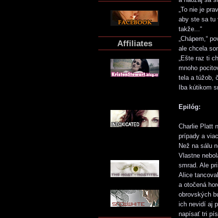
„To nie je pra
aby ste sa tu
takže...“
„Chápem,“ pov
Affiliates
ale chcela so
„Ešte raz ti 
mnoho pocitov
tela a túžob,
Iba kútikom s
Epilóg:
Charlie Platt 
prípady a via
Než na sálu n
Vlastne nebol
smrad. Ale pr
Alice tancova
a otočená hore
obrovských bub
ich nevidí aj 
napísať tri pí