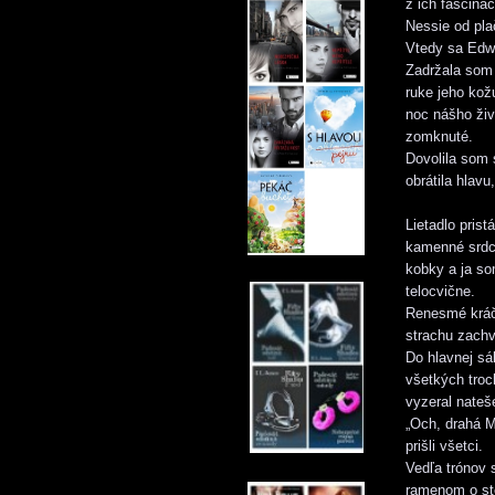
z ich fascinác
Nessie od pla
Vtedy sa Edwa
Zadržala som 
ruke jeho kož
noc nášho živ
zomknuté.
Dovolila som 
obrátila hlav
Lietadlo pris
kamenné srdci
kobky a ja so
telocvične.
Renesmé kráča
strachu zachve
Do hlavnej sá
všetkých troc
vyzeral nateš
„Och, drahá M
prišli všetci.
Vedľa trónov 
ramenom o st