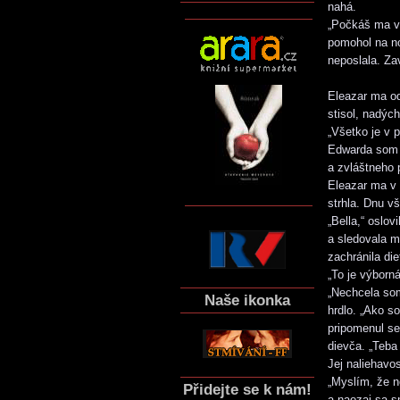
nahá.
„Počkáš ma v 
pomohol na n
neposlala. Za
Eleazar ma od
stisol, nadýc
„Všetko je v p
Edwarda som z
a zvláštneho 
Eleazar ma v 
strhla. Dnu vš
„Bella,“ oslo
a sledovala m
zachránila die
„To je výborn
„Nechcela som
Naše ikonka
hrdlo. „Ako s
pripomenul se
dievča. „Teba
Jej naliehavo
„Myslím, že n
Přidejte se k nám!
a naozaj sa s