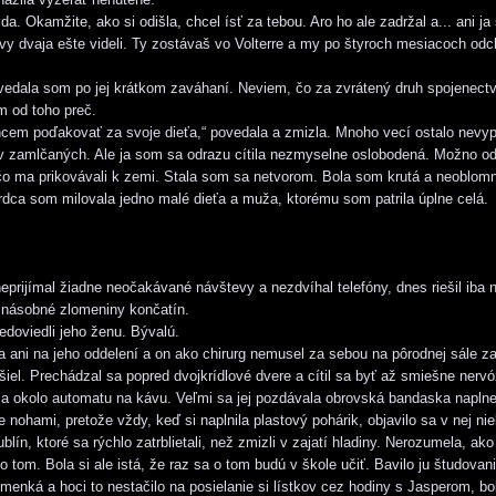
vda. Okamžite, ako si odišla, chcel ísť za tebou. Aro ho ale zadržal a... ani ja
 vy dvaja ešte videli. Ty zostávaš vo Volterre a my po štyroch mesiacoch o
edala som po jej krátkom zaváhaní. Neviem, čo za zvrátený druh spojenectv
m od toho preč.
chcem poďakovať za svoje dieťa,“ povedala a zmizla. Mnoho vecí ostalo nev
 zamlčaných. Ale ja som sa odrazu cítila nezmyselne oslobodená. Možno od
 čo ma prikovávali k zemi. Stala som sa netvorom. Bola som krutá a neoblom
rdca som milovala jedno malé dieťa a muža, ktorému som patrila úplne celá.
neprijímal žiadne neočakávané návštevy a nezdvíhal telefóny, dnes riešil iba 
cnásobné zlomeniny končatín.
edoviedli jeho ženu. Bývalú.
a ani na jeho oddelení a on ako chirurg nemusel za sebou na pôrodnej sále z
išiel. Prechádzal sa popred dvojkrídlové dvere a cítil sa byť až smiešne ner
la okolo automatu na kávu. Veľmi sa jej pozdávala obrovská bandaska napln
 nohami, pretože vždy, keď si naplnila plastový pohárik, objavilo sa v nej ni
lín, ktoré sa rýchlo zatrblietali, než zmizli v zajatí hladiny. Nerozumela, ak
po tom. Bola si ale istá, že raz sa o tom budú v škole učiť. Bavilo ju študovan
smenká a hoci to nestačilo na posielanie si lístkov cez hodiny s Jasperom, bo