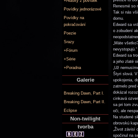
+Hlášky z povídek
Renesmé so mn
Povídky jednorázové
Tak si nás vš
Povídky na
domu.
pokračování
Edward sa vrá
o zobudení ak
Poezie
neopodstatnen
Srazy
„Máte všetko
nevystopujú.“
+Fórum
Edward sa tro
+Série
a jeho zlaté o
+Poradna
„Už nemusíme
Štyri slová. 
Galerie
upokojenia, d
zatmelo pred 
dokázal rozozn
Breaking Dawn, Part I.
cinkavá ozven
Breaking Dawn, Part II.
sa pri tom zv
Eclipse
oči, ale nespa
Na studené sk
Non-twilight
obrovskú kapu
tvorba
„Život závisí
spočinul na s