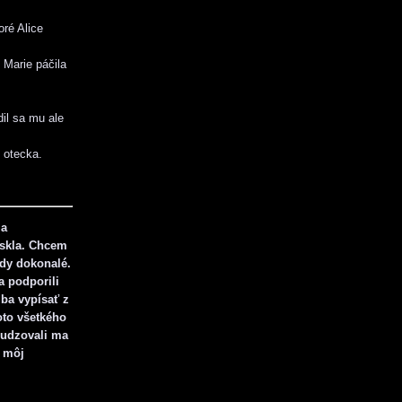
ré Alice
 Marie páčila
dil sa mu ale
 otecka.
 a
ískla. Chcem
dy dokonalé.
a podporili
iba vypísať z
oto všetkého
budzovali ma
i môj