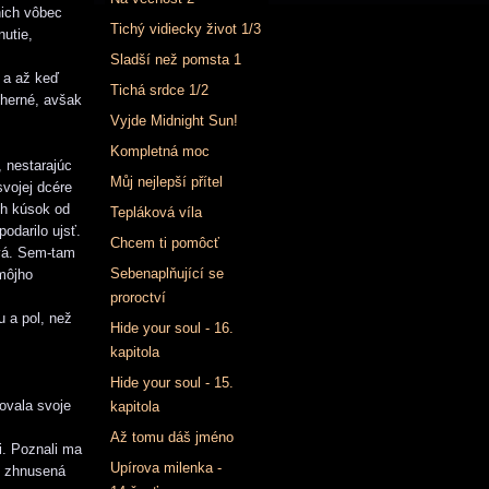
nich vôbec
Tichý vidiecky život 1/3
nutie,
Sladší než pomsta 1
y a až keď
Tichá srdce 1/2
ádherné, avšak
Vyjde Midnight Sun!
Kompletná moc
 nestarajúc
Můj nejlepší přítel
svojej dcére
ch kúsok od
Tepláková víla
odarilo ujsť.
Chcem ti pomôcť
ová. Sem-tam
Sebenaplňující se
môjho
proroctví
u a pol, než
Hide your soul - 16.
kapitola
Hide your soul - 15.
ovala svoje
kapitola
Až tomu dáš jméno
i. Poznali ma
Upírova milenka -
m zhnusená