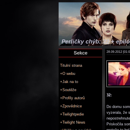
Perličky chýb: 32 + epil
Sekce
28.09.2012 [01:0
Titulní strana
+O webu
+Jak na to
+Soutěže
32:
+Profily autorů
+Zpovědnice
Do domu som u
vyzerala, že 
+Twilightpedie
nepostrehnute
+Twilight News
Priskočila so
pretože to bo