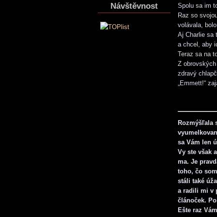
Návštěvnost
Spolu sa im to
Raz so svojou
volávala, bol
Aj Charlie sa
a chcel, aby 
Teraz sa na to
Z obrovských d
zdravý chlapč
„Emmett!“ zaj
Rozmýšľala s
vyumelkovaný
sa Vám len ú
Vy ste však 
ma. Je pravd
toho, čo som
stáli také ú
a radili mi v
článoček. Po
Ešte raz Vá