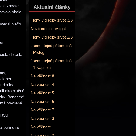
vali zmysel.
Aktuální články
hovala okolo
Tichý vidiecky život 3/3
ovedal niečo
Nové edície Twilight
o
Tichý vidiecky život 2/3
ás
Jsem stejná přitom jiná
- Prolog
padla do čela
Jsem stejná přitom jiná
- 1.Kapitola
hov,
Na věčnost 8
 takmer
Na věčnost 4
z diaľky
tili ako hlučná
Na věčnost 5
 ryhy. Renesmé
Na věčnost 6
 má otvorené
Na věčnost 7
hlavu
Na věčnost 3
Na věčnost 1
ez pohnutia,
Na věčnost 2