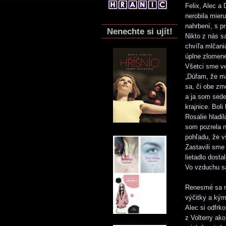
Felix, Alec a
nerobila mier
nahrbení, s p
Nenechte si ujít!
Nikto z nás s
chvíľa mlčania
úplne zlomen
Všetci sme ve
„Dúfam, že má
sa, či obe zm
a ja som sede
krajnice. Boli
Rosalie hladi
som pozrela n
pohľadu, že v
Zastavili sme 
lietadlo dosta
Vo vzduchu s
Renesmé sa ro
výčitky a kým
Alec si odfrk
z Volterry ak