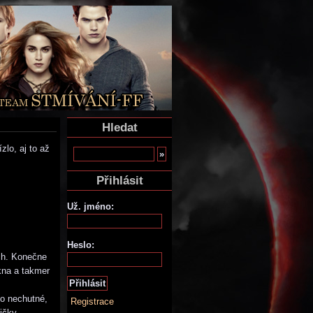
Hledat
zlo, aj to až
Přihlásit
Už. jméno:
Heslo:
ách. Konečne
kna a takmer
to nechutné,
Registrace
ičky.