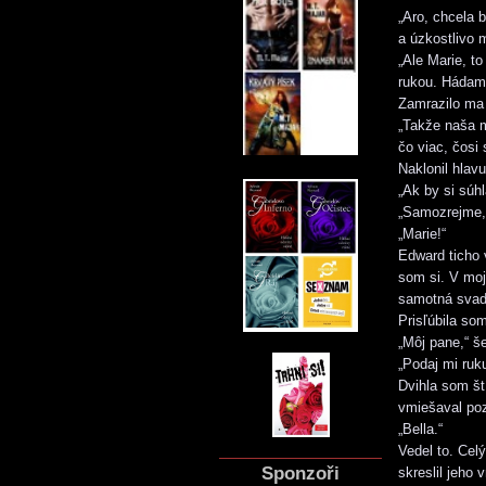
„Aro, chcela 
a úzkostlivo 
„Ale Marie, t
rukou. Hádam 
Zamrazilo ma 
„Takže naša m
čo viac, čosi 
Naklonil hlav
„Ak by si súh
„Samozrejme, 
„Marie!“
Edward ticho 
som si. V moj
samotná svad
Prisľúbila som
„Môj pane,“ š
„Podaj mi ruk
Dvihla som št
vmiešaval poz
„Bella.“
Vedel to. Cel
Sponzoři
skreslil jeho