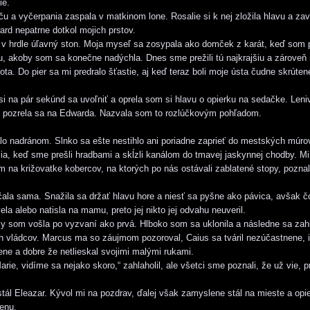
ie.
ču a vyčerpania zaspala v matkinom lone. Rosalie si k nej zložila hlavu a zavr
rd nepatrne dotkol mojich prstov.
v hrdle úľavný ston. Moja myseľ sa zosypala ako domček z karát, keď som p
u, akoby som sa konečne nadýchla. Dnes sme prežili tú najkrajšiu a zároveň 
ota. Do pier sa mi predralo šťastie, aj keď teraz boli moje ústa čudne skrúte
si na pár sekúnd sa uvoľniť a oprela som si hlavu o opierku na sedačke. Len
u, pozrela sa na Edwarda. Nazvala som to rozlúčkovým pohľadom.
tálo nadránom. Slnko sa ešte nestihlo ani poriadne zaprieť do mestských múrov
a, keď sme prešli hradbami a skĺzli kanálom do tmavej jaskynnej chodby. Mi
m na križovatke kobercov, na ktorých po nás ostávali zablatené stopy, pozna
la sama. Snažila sa držať hlavu hore a niesť sa pyšne ako pávica, avšak č
la alebo natisla na mamu, preto jej nikto jej odvahu neuveril.
ly som vošla po vyzvaní ako prvá. Hlboko som sa uklonila a následne sa zah
h vládcov. Marcus ma so záujmom pozoroval, Caius sa tváril nezúčastnene, 
ene a dobre že netlieskal svojimi malými rukami.
arie, vidíme sa nejako skoro,“ zahlaholil, ale všetci sme poznali, že už vie, 
stál Eleazar. Kývol mi na pozdrav, ďalej však zamyslene stál na mieste a opie
enu.