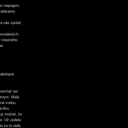
 si neprajem,
dchádzame,
a nás spútal,
ypovedaných,
 vlastného
ná.
naliehavé
anechať ani
vóznym. Malá
ená vodou
ekoľko
o je možné, že
ie. Už vedela
la za to rada.