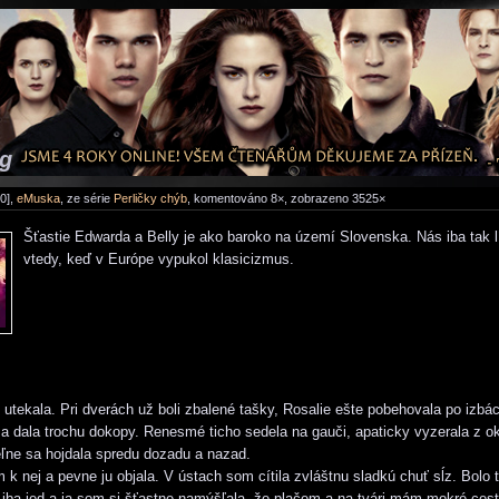
óg
0],
eMuska
, ze série
Perličky chýb
, komentováno 8×, zobrazeno 3525×
Šťastie Edwarda a Belly je ako baroko na území Slovenska. Nás iba tak lí
vtedy, keď v Európe vypukol klasicizmus.
tekala. Pri dverách už boli zbalené tašky, Rosalie ešte pobehovala po izb
sa dala trochu dokopy. Renesmé ticho sedela na gauči, apaticky vyzerala z o
ľne sa hojdala spredu dozadu a nazad.
m k nej a pevne ju objala. V ústach som cítila zvláštnu sladkú chuť sĺz. Bolo 
l iba jed a ja som si šťastne namýšľala, že plačem a na tvári mám mokré cest