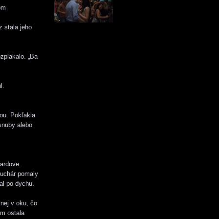
som
z stala jeho
zplakalo. „Ba
l.
lou. Pokľakla
snuby alebo
wardove.
fkuchár pomaly
al po dychu.
nej v oku, čo
om ostala