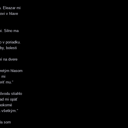
a. Eleazar mi
ovi v hlave
i. Silno ma
o v poriadku.
by, bolesti
ní na dvere
stretým hlasom
i mi
riť mu.“
ôvodu stiahlo
ľad mi opäť
pokorné
a všetkým.“
ala som