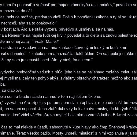
by som ťa poprosiť o voľnosť pre moju chránenkyňu a jej rodičov,“ povedala 
mu pozerala do očí.
o asi nebude možné, predsa to vieš! Došlo k porušeniu zákona a ty si sa už ra
nechceš, aby sa to opakovalo!“
v kostiach. Aro ale stále vyzeral prívetivo a usmieval sa na nás.
alá Renesmé sa napila ľudskej krvi,“ povedal a to dieťa sa znovu bolestne ro
ste mi o nej zatajili, však, Marie?“
u na stranu a zvedavo sa na mňa zahľadel červenými lesklými korálikmi.
lasil s dohodou...“ začala som a naznačila ďalší úklon. On sa spokojne uškrnu
že by som ju nepustil hneď. Ale ty vieš, čo chcem.“
vydýchol prebytočný vzduch z pľúc, jeho hlas sa naliehavo rozľahol celou sá
ej mysli mal celý ten pohyb akýsi zvláštny obradný charakter, možno ako zá
ba.
 sa diablovi.
epla som a bradu natisla na hruď v tom najhlbšom úklone.
u,“ vyzval ma Aro. Spolu s prstami som dvihla aj hlavu, moje oči našli tie Ed
ít, on sa ani nepohol. Jeho zlaté dúhovky boli ako dve misky, do ktorých šé
nanie, keď videl
všetko
. Arova myseľ bola ako otvorená kniha. Edward zalap
ý čas to mal niekde v úzadí, zabodnuté v kúte hlavy ako črep Snehovej kráľov
 vnímanie. Teraz všetko padlo. Mosty uhoreli, minulosť s nimi vzplanula a ja s