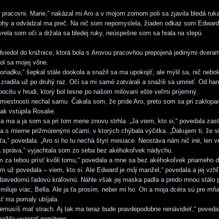
pracovni, Marie,“ nakázal mi Aro a v mojom zornom poli sa zjavila bledá ruk
ohy a odvádzal ma preč. Na nič som nepomyslela, žiaden odkaz som Edward
vrela som oči a držala sa bledej ruky, neúspešne som sa hrala na slepú.
viedol do knižnice, ktorá bola s Arovou pracovňou prepojená jedinými dveram
hol sa mojej vône.
oriadku,“ šepkal stále dookola a snažil sa ma upokojiť, ale mýlil sa, nič nebol
radila už po druhý raz. Oči sa mi samé zatvárali a snažili sa umrieť. Od han
pocitu v hrudi, ktorý bol tesne po našom milovaní ešte veľmi príjemný.
miestnosti nechal samu. Čakala som, že príde Aro, preto som sa pri zaklopa
ak vstúpila Rosalie.
vila ma a ja som sa pri tom mene znovu strhla. „Ja viem, kto si,“ povedala za
a s mierne prižmúrenými očami, v ktorých chýbala výčitka. „Ďakujem ti, že s
ťa,“ povedala. „Aro si ho tu nechá štyri mesiace. Neostáva nám nič iné, len ve
á správa,“ vyjachtala som zo seba bez akéhokoľvek nádychu.
 za tebou prísť kvôli tomu,“ povedala a mne sa bez akéhokoľvek priameho d
om už povedala – viem, kto si. Ale Edward je
môj
manžel,“ povedala a jej vzh
bavedomú ľadovú kráľovnú. Náhle však jej maska padla a predo mnou stálo 
 miluje viac, Bella. Ale ja ťa prosím, neber mi ho. On a moja dcéra sú pre mň
sť ma pomaly ubíjala.
emusíš mať strach. Aj tak ma teraz bude pravdepodobne nenávidieť,“ poved
nažila vyzerať nenútene.