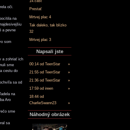
14.časť
ela oči.
Prestať
Mrtvej plac 4
ocítila na
najdesivejšiu
Tak daleko, tak blízko
né a pevne
32
Mrtvej plac 3
ivo som
Napsali jste
 a zohriať ich
00:14 od TeenStar
»
nuli sme
la cestu do
21:55 od TeenStar
»
21:36 od TeenStar
»
ochvíľa sa od
17:59 od ireen
»
ľadela na
18:44 od
iba Aro
CharlieSwann23
»
prečo sme
Náhodný obrázek
ral sa