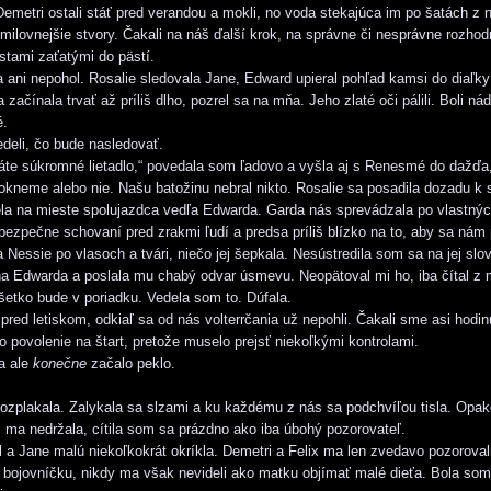
 Demetri ostali stáť pred verandou a mokli, no voda stekajúca im po šatách z 
umilovnejšie stvory. Čakali na náš ďalší krok, na správne či nesprávne rozhod
rstami zaťatými do pästí.
a ani nepohol. Rosalie sledovala Jane, Edward upieral pohľad kamsi do diaľk
 začínala trvať až príliš dlho, pozrel sa na mňa. Jeho zlaté oči pálili. Boli n
é.
deli, čo bude nasledovať.
te súkromné lietadlo,“ povedala som ľadovo a vyšla aj s Renesmé do dažďa,
okneme alebo nie. Našu batožinu nebral nikto. Rosalie sa posadila dozadu k 
la na mieste spolujazdca vedľa Edwarda. Garda nás sprevádzala po vlastný
 bezpečne schovaní pred zrakmi ľudí a predsa príliš blízko na to, aby sa nám p
la Nessie po vlasoch a tvári, niečo jej šepkala. Nesústredila som sa na jej sl
a Edwarda a poslala mu chabý odvar úsmevu. Neopätoval mi ho, iba čítal z 
šetko bude v poriadku. Vedela som to. Dúfala.
pred letiskom, odkiaľ sa od nás volterrčania už nepohli. Čakali sme asi hodin
lo povolenie na štart, pretože muselo prejsť niekoľkými kontrolami.
a ale
konečne
začalo peklo.
zplakala. Zalykala sa slzami a ku každému z nás sa podchvíľou tisla. Opak
 ma nedržala, cítila som sa prázdno ako iba úbohý pozorovateľ.
ol a Jane malú niekoľkokrát okríkla. Demetri a Felix ma len zvedavo pozoroval
o bojovníčku, nikdy ma však nevideli ako matku objímať malé dieťa. Bola so