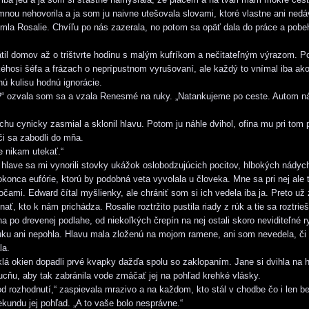
ou nehovorila a ja som ju naivne utešovala slovami, ktoré vlastne ani nedá
imla Rosalie. Chvíľu po nás zazerala, no potom sa opäť dala do práce a pobe
til domov až o trištvrte hodinu s malým kufríkom a nečitateľným výrazom. P
éhosi šéfa a frázach o neprípustnom vyrušovaní, ale každý to vnímal iba ak
ú kulisu hodnú ignorácie.
?“ ozvala som sa a vzala Renesmé na ruky. „Natankujeme po ceste. Autom n
chu cynicky zasmial a sklonil hlavu. Potom ju náhle dvihol, ofina mu pri tom 
či sa zabodli do mňa.
 nikam utekať.“
V hlave sa mi vynorili stovky ukážok oslobodzujúcich pocitov, hlbokých nádyc
okonca eufórie, ktorú by podobná veta vyvolala u človeka. Mne sa pri nej ale
očami. Edward čítal myšlienky, ale chrániť som si ich vedela iba ja. Preto už 
ať, kto k nám prichádza. Rosalie roztržito pustila riady z rúk a tie sa roztrieš
a po drevenej podlahe, od niekoľkých črepín na nej ostali skoro neviditeľné
uku ani nepohla. Hlavu mala zloženú na mojom ramene, ani som nevedela, či
la.
lá okien dopadli prvé kvapky dažďa spolu so zaklopaním. Jane si dvihla na 
cňu, aby tak zabránila vode zmáčať jej na pohľad krehké vlásky.
 od rozhodnutí,“ zaspievala mrazivo a na každom, kto stál v chodbe čo i len b
ekundu jej pohľad. „A to vaše bolo nesprávne.“