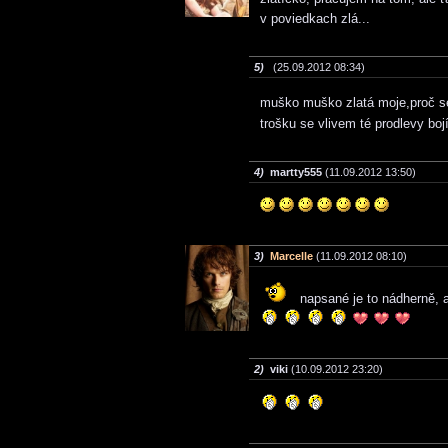
v poviedkach zlá...
5)
(25.09.2012 08:34)
muško muško zlatá moje,proč s
trošku se vlivem té prodlevy boj
4)
martty555
(11.09.2012 13:50)
3)
Marcelle
(11.09.2012 08:10)
napsané je to nádherně, a
2)
viki
(10.09.2012 23:20)