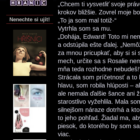
„Chcem ti
vysvetliť
svoje právo
krokov bližšie. Zovrel moje bo
Nenechte si ujít!
„To ja som mal totiž-“
Vytrhla som sa mu.
„Dohája, Edward! Toto mi nem
a odstúpila ešte ďalej. „Nem
za mnou pricupkať, aby si si
mech, určite sa s Rosalie ne
mňa teda rozhodne nebudeš!
Strácala som príčetnosť a to 
hlavu, som robila hlúposti – 
ale nemala ďalšie šance ani ž
starostlivo vyžehlila. Mala so
silnejšom náraze dotrhá a kto
to jeho pohľad. Žiadal ma, a
piesok, do ktorého by som s
viac.