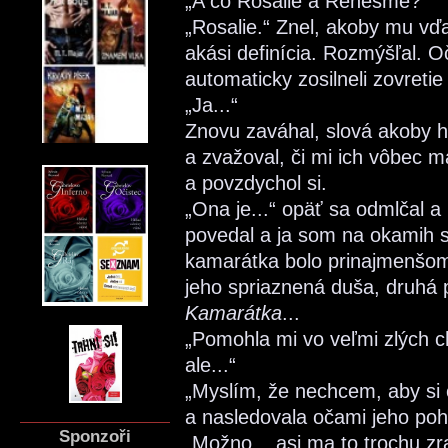
„A čo Rosalie a Renesmé?“
„Rosalie.“ Znel, akoby mu vď
akási definícia. Rozmýšľal. O
automaticky zosilneli zovretie
„Ja...“
Znovu zaváhal, slová akoby h
a zvažoval, či mi ich vôbec m
a povzdychol si.
„Ona je...“ opäť sa odmlčal a
povedal a ja som na okamih s
kamarátka bolo prinajmenšom
jeho spriaznená duša, druhá 
Kamarátka
...
„Pomohla mi vo veľmi zlých ch
ale...“
„Myslím, že nechcem, aby si o
a nasledovala očami jeho poh
Sponzoři
„Možno... asi ma to trochu zr