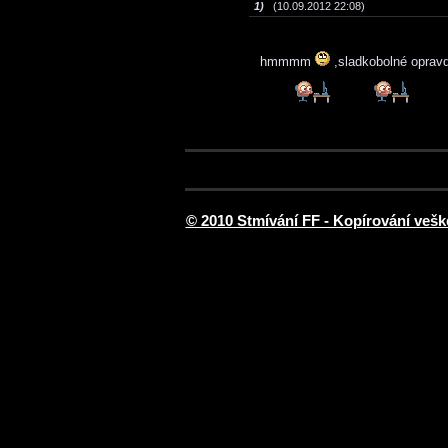
1)
(10.09.2012 22:08)
hmmmm
,sladkobolné opravdu
© 2010 Stmívání FF - Kopírování vešk