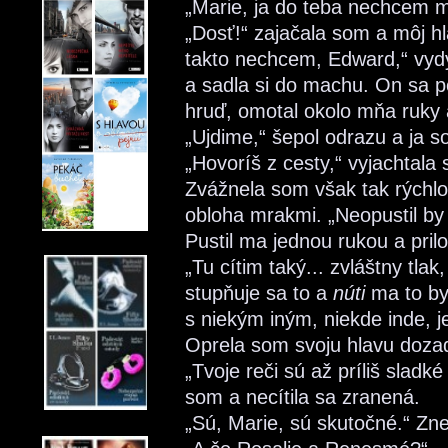
„Marie, ja do teba nechcem ml
„Dosť!“ zajačala som a môj hl
takto nechcem, Edward,“ vyd
a sadla si do machu. On sa p
hruď, omotal okolo mňa ruky a
„Ujdime,“ šepol odrazu a ja s
„Hovoríš z cesty,“ vyjachtal
Zvážnela som však tak rýchlo
obloha mrakmi. „Neopustil by 
Pustil ma jednou rukou a prilož
„Tu cítim taký... zvláštny tlak
stupňuje sa to a
núti
ma to byť
s niekým iným, niekde inde, j
Oprela som svoju hlavu dozad
„Tvoje reči sú až príliš sladk
som a necítila sa zranená.
„Sú, Marie, sú skutočné.“ Zn