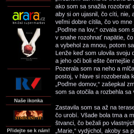
ako som sa snažila rozobrať d
aby si
on
ujasnil, čo cíti, nie
veľmi dobre cítila, čo vo mne
„Poďme na lov,“ ozvala som s
v snahe rozohnať napätie, čo
a vybehol za mnou, potom sa 
Lenže keď som ulovila svoju 
a jeho oči boli ešte černejšie
Pozerala som na neho a mlča
postoj, v hlave si rozoberala k
„Poďme domov,“ zašepkal zmi
som sa otočila a rozbehla sa 
Naše ikonka
Zastavila som sa až na tera
čo urobí. Všade bola tma a m
štvanci, čo bežali po vlastný
„Marie,“ vydýchol, akoby sa p
Přidejte se k nám!