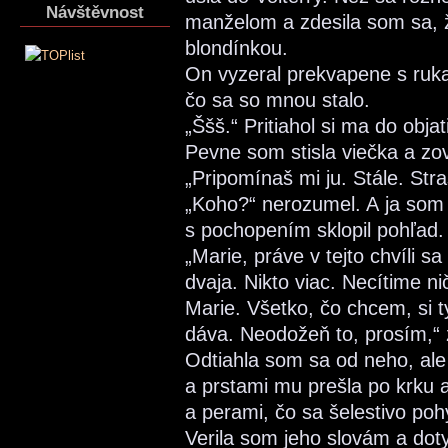
Návštěvnost
manželom a zdesila som sa, 
blondínkou.
On vyzeral prekvapene s ruk
čo sa so mnou stalo.
„Ššš.“ Pritiahol si ma do objat
Pevne som stisla viečka a zov
„Pripomínaš mi ju. Stále. Str
„Koho?“ nerozumel. A ja som
s pochopením sklopil pohľad.
„Marie, práve v tejto chvíli s
dvaja. Nikto viac. Necítime n
Marie. Všetko, čo chcem, si 
dáva. Neodožeň to, prosím,“ 
Odtiahla som sa od neho, ale 
a prstami mu prešla po krku 
a perami, čo sa šelestivo poh
Verila som jeho slovám a do