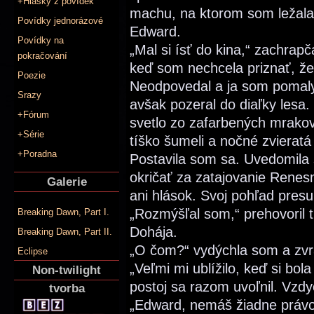
+Hlášky z povídek
machu, na ktorom som ležala 
Povídky jednorázové
Edward.
Povídky na
„Mal si ísť do kina,“ zachrapč
pokračování
keď som nechcela priznať, že
Poezie
Neodpovedal a ja som pomaly 
Srazy
avšak pozeral do diaľky lesa
+Fórum
svetlo zo zafarbených mrakov
+Série
tíško šumeli a nočné zvieratá
+Poradna
Postavila som sa. Uvedomila 
okričať za zatajovanie Renes
Galerie
ani hlások. Svoj pohľad pres
„Rozmýšľal som,“ prehovoril t
Breaking Dawn, Part I.
Dohája.
Breaking Dawn, Part II.
„O čom?“ vydýchla som a zvra
Eclipse
„Veľmi mi ublížilo, keď si bol
Non-twilight
postoj sa razom uvoľnil. Vzdy
tvorba
„Edward, nemáš žiadne právo