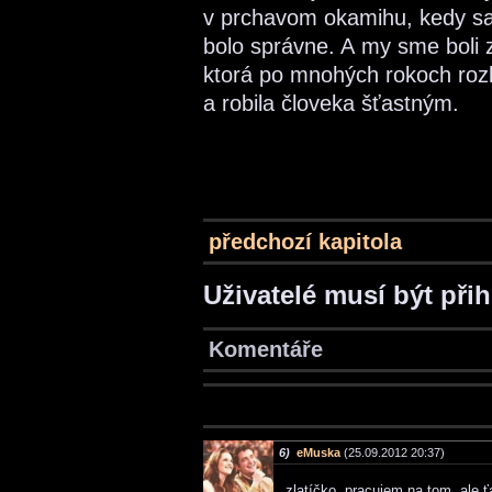
v prchavom okamihu, kedy s
bolo správne. A my sme boli 
ktorá po mnohých rokoch rozk
a robila človeka šťastným.
předchozí kapitola
Uživatelé musí být při
Komentáře
6)
eMuska
(25.09.2012 20:37)
zlatíčko, pracujem na tom, ale ť