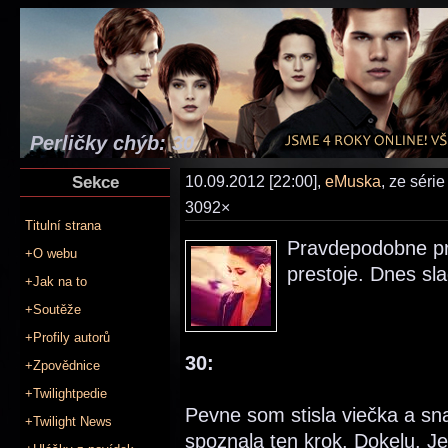
Perličky chýb: 30
Sekce
10.09.2012 [22:00],
eMuska
, ze séri
3092×
Titulní strana
Pravdepodobne pr
+O webu
prestoje. Dnes sl
+Jak na to
+Soutěže
+Profily autorů
30:
+Zpovědnice
+Twilightpedie
Pevne som stisla viečka a sna
+Twilight News
spoznala ten krok. Dokelu. J