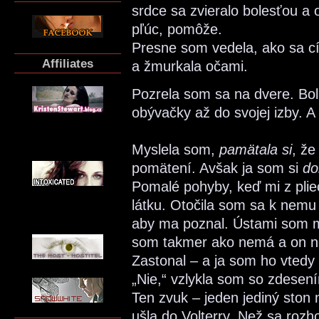
srdce sa zvieralo bolesťou a
pľúc, pomôže.
Presne som vedela, ako sa cít
Affiliates
a žmurkala očami.
Pozrela som sa na dvere. Bol
obývačky až do svojej izby. 
Myslela som,
pamätala si
, že
pomätení. Avšak ja som si
do
Pomalé pohyby, keď mi z plie
látku. Otočila som sa k nemu
aby ma poznal. Ústami som mu
som takmer ako nemá a on ned
Zastonal – a ja som ho vtedy
„Nie,“ vzlykla som so zdesení
Ten zvuk – jeden jediný ston
ušla do Volterry. Než sa rozh