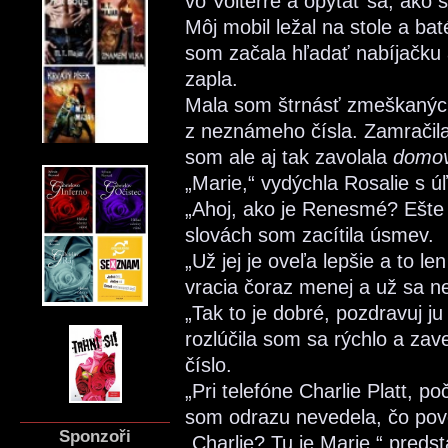
vo Volterre a opýtať sa, ak
Môj mobil ležal na stole a ba
som začala hľadať nabíjačku 
zapla.
Mala som štrnásť zmeškaných
z neznámeho čísla. Zamračila
som ale aj tak zavolala
domo
„Marie,“ vydýchla Rosalie s ú
„Ahoj, ako je Renesmé? Ešte 
slovách som zacítila úsmev.
„Už jej je oveľa lepšie a to l
vracia čoraz menej a už sa ne
„Tak to je dobré, pozdravuj j
rozlúčila som sa rýchlo a za
číslo.
„Pri telefóne Charlie Platt, 
som odrazu nevedela, čo pov
Sponzoři
„Charlie? Tu je Marie,“ preds