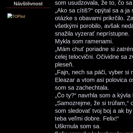
som usudzovala, že to, čo sa 
Návštěvnost
„Ako sa cítiš?“ opýtal sa a ja 
otázke s obavami prikrčilo. Z
všetkými porobilo, avšak ned
snažila vyzerať neprístupne.
Mykla som ramenami.
„Mám chuť poriadne si zatrén
celej telocvični. Očividne sa z
pleseň.
„Fajn, nech sa páči, vyber si 
Eleazar a vtom asi polovica 
som sa zachechtala.
„Čo ty?“ navrhla som a kývla 
„Samozrejme, že si trúfam,“ o
som sledovať tvoj boj a ak by
teba veľmi dobre. Felix!“
Uškrnula som sa.