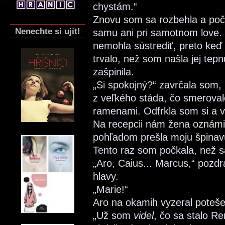
chystám.“
Znovu som sa rozbehla a poč
Nenechte si ujít!
samu ani pri samotnom love.
nemohla sústrediť, preto keď 
trvalo, než som našla jej tep
zašpinila.
„Si spokojný?“ zavrčala som, 
z veľkého stáda, čo smeroval
ramenami. Odfrkla som si a vr
Na recepcii nám žena oznámi
pohľadom prešla moju špinav
Tento raz som počkala, než sa
„Aro, Caius... Marcus,“ poz
hlavy.
„Marie!“
Aro na okamih vyzeral poteše
„Už som
videl
, čo sa stalo R