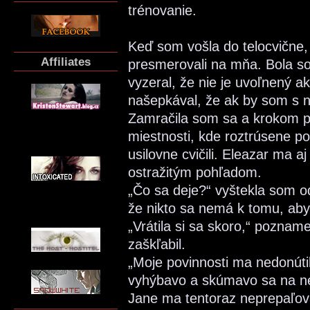
trénovanie.
Keď som vošla do telocvične, 
Affiliates
presmerovali na mňa. Bola so
vyzeral, že nie je uvoľnený a
našepkával, že ak by som s n
Zamračila som sa a krokom pr
miestnosti, kde roztrúsene po
usilovne cvičili. Eleazar ma 
ostražitým pohľadom.
„Čo sa deje?“ vyštekla som 
že nikto sa nemá k tomu, aby 
„Vrátila si sa skoro,“ pozname
zaškľabil.
„Moje povinnosti ma nedonútil
vyhýbavo a skúmavo sa na neh
Jane ma tentoraz neprepaľov