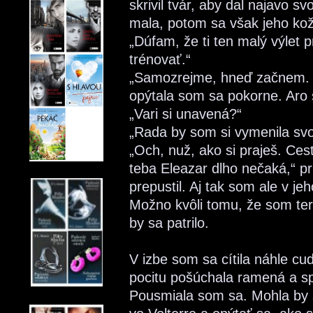
skrivil tvár, aby dal najavo 
mala, potom sa však jeho ko
„Dúfam, že ti ten malý výlet 
trénovať.“
„Samozrejme, hneď začnem. S
opýtala som sa pokorne. Aro 
„Vari si unavená?“
„Rada by som si vymenila svo
„Och, nuž, ako si praješ. Ce
teba Eleazar dlho nečaká,“ 
prepustil. Aj tak som ale v je
Možno kvôli tomu, že som tera
by sa patrilo.
V izbe som sa cítila náhle c
pocitu pošúchala ramená a s
Pousmiala som sa. Mohla by s