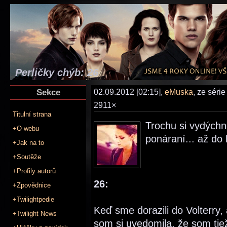
Perličky chýb: 26
Sekce
02.09.2012 [02:15],
eMuska
, ze séri
2911×
Titulní strana
Trochu si vydých
+O webu
ponáraní... až do
+Jak na to
+Soutěže
+Profily autorů
26:
+Zpovědnice
+Twilightpedie
Keď sme dorazili do Volterry, 
+Twilight News
som si uvedomila, že som tie