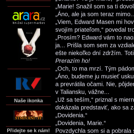
„Marie! Snažil som sa ti dovol
„Áno, ale ja som teraz mimo..
„Viem, Edward Masen mi hovor
svojím priateľom,“ povedal tr
„Prosím? Edward vám to naozaj
ja... Prišla som sem za vzdi
ešte niekoľko dní zdržím. Toti
Prerazím ho!
„Och, to ma mrzí. Tým pádom
„Áno, budeme ju musieť uskut
a prevrátila očami. Nie, pôj
v Taliansku, vážne...
„Už sa teším,“ priznal s mie
Naše ikonka
dokázala predstaviť, ako sa z
„Dovidenia.“
„Dovidenia, Marie.“
Povzdychla som si a pobrala s
Přidejte se k nám!