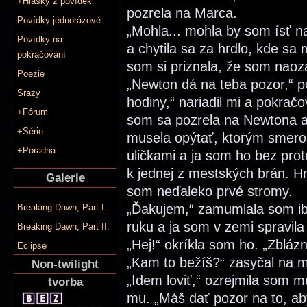
+Hlášky z povídek
pozrela na Marca.
Povídky jednorázové
„Mohla... mohla by som ísť n
Povídky na
a chytila sa za hrdlo, kde sa
pokračování
som si priznala, že som nao
Poezie
„Newton dá na teba pozor,“ p
Srazy
hodiny,“ nariadil mi a pokra
+Fórum
som sa pozrela na Newtona a 
+Série
musela opýtať, ktorým smerom
+Poradna
uličkami a ja som ho bez prot
k jednej z mestských brán. H
Galerie
som neďaleko prvé stromy.
„Ďakujem,“ zamumlala som ib
Breaking Dawn, Part I.
ruku a ja som v zemi spravila
Breaking Dawn, Part II.
„Hej!“ okríkla som ho. „Zblázn
Eclipse
„Kam to bežíš?“ zasyčal na 
Non-twilight
„Idem loviť,“ ozrejmila som m
tvorba
mu. „Máš dať pozor na to, aby