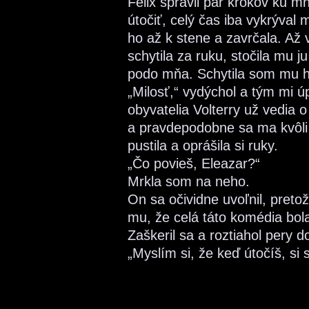
Felix spravil pár krokov ku m
útočiť, celý čas iba vykrýval
ho až k stene a zavrčala. Až
schytila za ruku, stočila mu 
podo mňa. Schytila som mu hl
„Milosť,“ vydýchol a tým mi ú
obyvatelia Volterry už vedia 
a pravdepodobne sa ma kvôli 
pustila a oprášila si ruky.
„Čo povieš, Eleazar?“
Mrkla som na neho.
On sa očividne uvoľnil, pretož
mu, že celá táto komédia bol
Zaškeril sa a roztiahol pery 
„Myslím si, že keď útočíš, si 