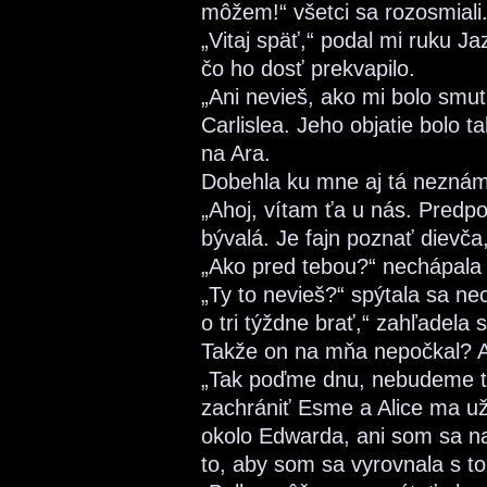
môžem!“ všetci sa rozosmiali
„Vitaj späť,“ podal mi ruku J
čo ho dosť prekvapilo.
„Ani nevieš, ako mi bolo smut
Carlislea. Jeho objatie bolo 
na Ara.
Dobehla ku mne aj tá nezná
„Ahoj, vítam ťa u nás. Predp
bývalá. Je fajn poznať dievča
„Ako pred tebou?“ nechápala
„Ty to nevieš?“ spýtala sa 
o tri týždne brať,“ zahľadel
Takže on na mňa nepočkal? A j
„Tak poďme dnu, nebudeme tu 
zachrániť Esme a Alice ma už
okolo Edwarda, ani som sa n
to, aby som sa vyrovnala s t