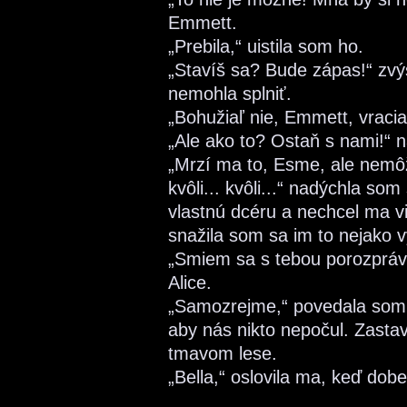
Emmett.
„Prebila,“ uistila som ho.
„Stavíš sa? Bude zápas!“ zvý
nemohla splniť.
„Bohužiaľ nie, Emmett, vracia
„Ale ako to? Ostaň s nami!“ 
„Mrzí ma to, Esme, ale nemôž
kvôli... kvôli...“ nadýchla som
vlastnú dcéru a nechcel ma vi
snažila som sa im to nejako vy
„Smiem sa s tebou porozpráv
Alice.
„Samozrejme,“ povedala som 
aby nás nikto nepočul. Zasta
tmavom lese.
„Bella,“ oslovila ma, keď dob