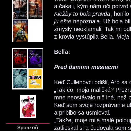
a čakali, kým nám oči potvrdi
Kiežby to bola pravda
, honil
ju
ešte nepoznala. Už bola blí
zmysly neoklamali. Tak mi odľ
z krovia vystúpila Bella.
Moja
Bella:
Pred ôsmimi mesiacmi
Keď Cullenovci odišli, Aro sa 
„Tak čo, moja maličká? Prezra
mne neostávalo nič iné, než
Keď som svoje rozprávanie uko
a priblbo sa usmieval.
„Takže, moje milé malé poloup
Sponzoři
zatlieskal si a čudovala som sa