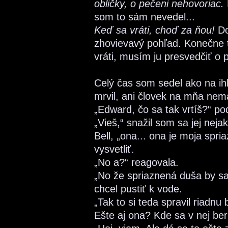
obličky, o pečeni nehovoriac.
som to sám nevedel...
Keď sa vráti, choď za ňou!
Do
zhovievavý pohľad. Konečne 
vráti, musím ju presvedčiť o p
Celý čas som sedel ako na ih
mrvil, ani človek na mňa nema
„Edward, čo sa tak vrtíš?“ p
„Vieš,“ snažil som sa jej nej
Bell, „ona... ona je moja spri
vysvetliť.
„No a?“ reagovala.
„No že spriaznená duša by s
chcel pustiť k vode.
„Tak to si teda spravil riadnu
Ešte aj ona? Kde sa v nej beri