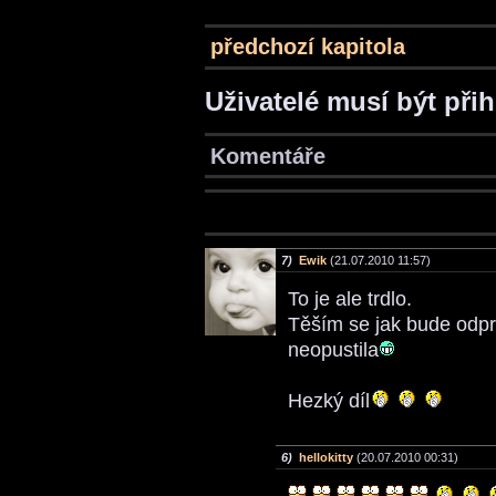
předchozí kapitola
Uživatelé musí být při
Komentáře
7)
Ewik
(21.07.2010 11:57)
To je ale trdlo.
Těším se jak bude odpr
neopustila
Hezký díl
6)
hellokitty
(20.07.2010 00:31)