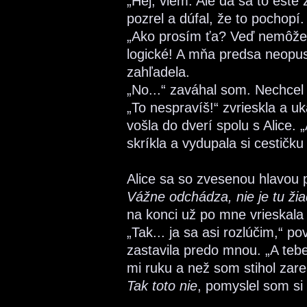
„Hej, viem. Ale dá sa to ešte
pozrel a dúfal, že to pochopí.
„Ako prosím ťa? Veď nemôžeš
logické! A mňa predsa neopu
zahľadela.
„No...“ zaváhal som. Nechcel 
„To nespravíš!“ zvrieskla a u
vošla do dverí spolu s Alice. 
skríkla a vydupala si cestičku
Alice sa so zvesenou hlavou p
Vážne odchádza, nie je tu ži
na konci už po mne vrieskal
„Tak... ja sa asi rozlúčim,“ p
zastavila predo mnou. „A teb
mi ruku a než som stihol zar
Tak toto nie
, pomyslel som si