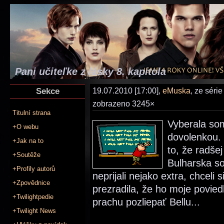
Pani učiteľke z lásky 8. kapitola
Sekce
19.07.2010 [17:00],
eMuska
, ze séri
zobrazeno 3245×
Titulní strana
Vyberala so
+O webu
dovolenkou.
+Jak na to
to, že radše
+Soutěže
Bulharska so
+Profily autorů
neprijali nejako extra, chcel
+Zpovědnice
prezradila, že ho moje povied
+Twilightpedie
prachu pozliepať Bellu...
+Twilight News