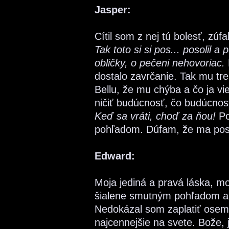
Jasper:
Cítil som z nej tú bolesť, zúf
Tak toto si si pos... posolil a
obličky, o pečeni nehovoriac.
dostalo zavrčanie. Tak mu tre
Bellu, že mu chýba a čo ja vie
ničiť budúcnosť, čo budúcnos
Keď sa vráti, choď za ňou!
Po
pohľadom. Dúfam, že ma pos
Edward:
Moja jediná a pravá láska, m
šialene smutným pohľadom a m
Nedokázal som zaplatiť osemm
najcennejšie na svete. Bože, 