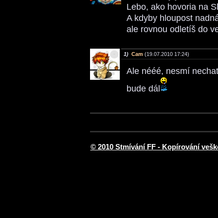
Lebo, ako hovoria na S
A kdyby hloupost nadná
ale rovnou odletíš do 
1)
Cam
(19.07.2010 17:24)
Ale nééé, nesmí nechat 
bude dál
© 2010 Stmívání FF - Kopírování vešk