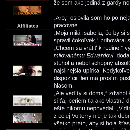
že som ako jediná z gardy nos
„Aro,“ oslovila som ho po ne
pracovne.
Affiliates
„Moja milá Isabella, čo by si 
spravil čokoľvek,“ prihováral 
„Chcem sa vrátiť k rodine,“ 
milovanému Edwardovi
, doda
stuhol a nebol schopný absol
najsilnejšia upírka. Kedykoľv
dispozícii, len ma prosím pu
hlasom.
„Ale veď ty si doma,“ zdvihol
si ťa, beriem ťa ako vlastnú 
ešte nikomu nepovedal. „Vidím
z celej Volterry nie je tak do
všetko preto, aby si bola šť