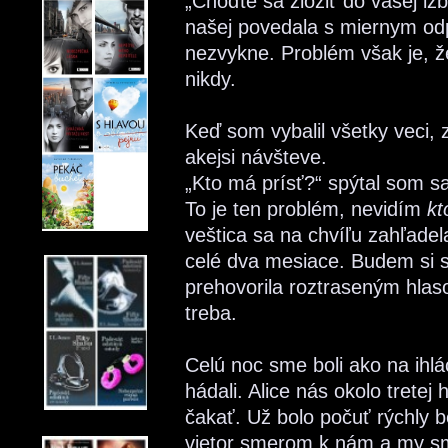
„Choďte sa zložiť do vašej iz
našej povedala s miernym odp
nezvykne. Problém však je, ž
nikdy.
Keď som vybalil všetky veci, z
akejsi návšteve.
„Kto má prísť?“ spýtal som sa
To je ten problém, nevidím
kt
veštica sa na chvíľu zahľadel
celé dva mesiace. Budem si s
prehovorila roztraseným hla
treba.
Celú noc sme boli ako na ihlác
hádali. Alice nás okolo trete
čakať. Už bolo počuť rýchly b
vietor smerom k nám a my sm