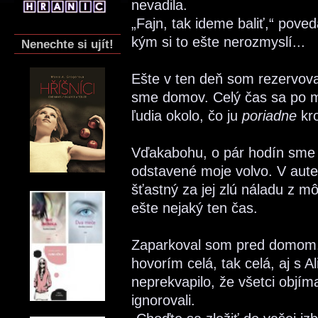
nevadila.
„Fajn, tak ideme baliť,“ pove
kým si to ešte nerozmyslí...
Nenechte si ujít!
Ešte v ten deň som rezervoval 
sme domov. Celý čas sa po mn
ľudia okolo, čo ju
poriadne
kro
Vďakabohu, o pár hodín sme už
odstavené moje volvo. V aute
šťastný za jej zlú náladu z m
ešte nejaký ten čas.
Zaparkoval som pred domom, 
hovorím celá, tak celá, aj s 
neprekvapilo, že všetci objím
ignorovali.