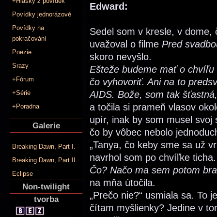
+Hlášky z povídek
Edward:
Povídky jednorázové
Povídky na
Sedel som v kresle, v dome, 
pokračování
uvažoval o filme
Pred svadbo
Poezie
skoro nevyšlo.
Srazy
Ešteže budeme mať o chvíľu
+Fórum
čo vyhovoriť. Ani na to predsv
+Série
AIDS. Bože, som tak šťastná,
a točila si prameň vlasov oko
+Poradna
upír, inak by som musel svoj 
Galerie
čo by vôbec nebolo jednoduc
„Tanya, čo keby sme sa už vrát
Breaking Dawn, Part I.
navrhol som po chvíľke ticha.
Breaking Dawn, Part II.
Čo? Načo ma sem potom bral
Eclipse
na mňa útočila.
Non-twilight
„Prečo nie?“ usmiala sa. To j
tvorba
čítam myšlienky? Jedine v to