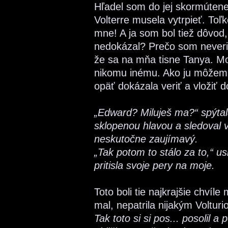
Hľadel som do jej skormútenej
Volterre musela vytrpieť. Toľko
mne! A ja som bol tiež dôvod,
nedokázal? Prečo som neveril
že sa na mňa tisne Tanya. Moj
nikomu inému. Ako ju môžem z
opäť dokázala veriť a vložiť
„Edward? Miluješ ma?“ spýta
sklopenou hlavou a sledoval v
neskutočne zaujímavý.
„Tak potom to stálo za to,“ u
pritisla svoje pery na moje.
Toto boli tie najkrajšie chvíle
mal, nepatrila nijakým Volturi
Tak toto si si pos... posolil a