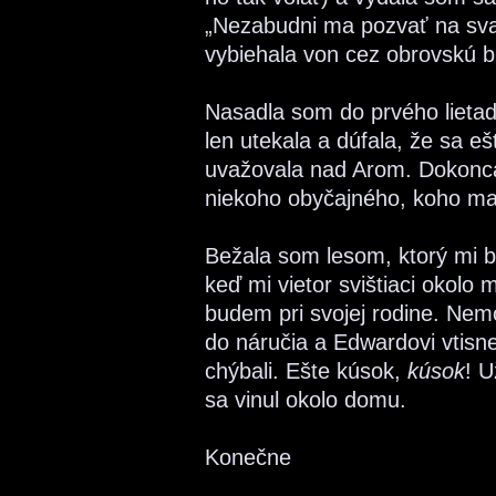
„Nezabudni ma pozvať na sva
vybiehala von cez obrovskú b
Nasadla som do prvého lietad
len utekala a dúfala, že sa e
uvažovala nad Arom. Dokonca 
niekoho obyčajného, koho mal
Bežala som lesom, ktorý mi bo
keď mi vietor svištiaci okolo 
budem pri svojej rodine. Ne
do náručia a Edwardovi vtisne
chýbali. Ešte kúsok,
kúsok
! U
sa vinul okolo domu.
Konečne