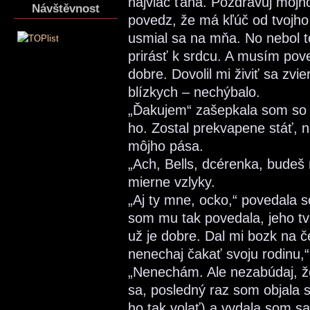
najviac ťahá. Pozdravuj môjho
Návštěvnost
povedz, že má kľúč od tvojho s
usmial sa na mňa. No nebol 
prirásť k srdcu. A musím pov
dobre. Dovolil mi živiť sa zv
blízkych – nechýbalo.
„Ďakujem“ zašepkala som so s
ho. Zostal prekvapene stáť, no
môjho pása.
„Ach, Bells, dcérenka, budeš 
mierne vzlyky.
„Aj ty mne, ocko,“ povedala 
som mu tak povedala, jeho tv
už je dobre. Dal mi bozk na č
nenechaj čakať svoju rodinu,“ 
„Nenechám. Ale nezabúdaj, že
sa, posledný raz som objala 
ho tak volať) a vydala som sa