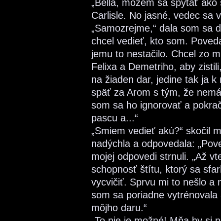
„Bella, môžem sa spýtať ako s
Carlisle. No jasné, vedec sa 
„Samozrejme,“ dala som sa do
chcel vedieť, kto som. Poved
jemu to nestačilo. Chcel zo m
Felixa a Demetriho, aby zistil
na žiaden dar, jedine tak ja
späť za Arom s tým, že nemá
som sa ho ignorovať a pokra
pascu a...“
„Smiem vedieť akú?“ skočil mi
nadýchla a odpovedala: „Poved
mojej odpovedi strnuli. „Až v
schopnosť štítu, ktorý sa sfa
vycvičiť. Sprvu mi to nešlo a
som sa poriadne vytrénovala
môjho daru.“
„To nie je možné! Mňa by si n