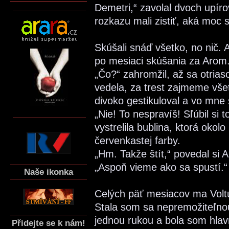
Demetri,“ zavolal dvoch upíro
rozkazu mali zistiť, aká moc 
Skúšali snáď všetko, no nič. A
po mesiaci skúšania za Arom
„Čo?“ zahromžil, až sa otriaso
vedela, za trest zajmeme vše
divoko gestikuloval a vo mne 
„Nie! To nespravíš! Sľúbil si 
vystrelila bublina, ktorá okol
červenkastej farby.
„Hm. Takže štít,“ povedal si 
„Aspoň vieme ako sa spustí.“
Naše ikonka
Celých päť mesiacov ma Volturi
Stala som sa nepremožiteľnou
jednou rukou a bola som hla
Přidejte se k nám!