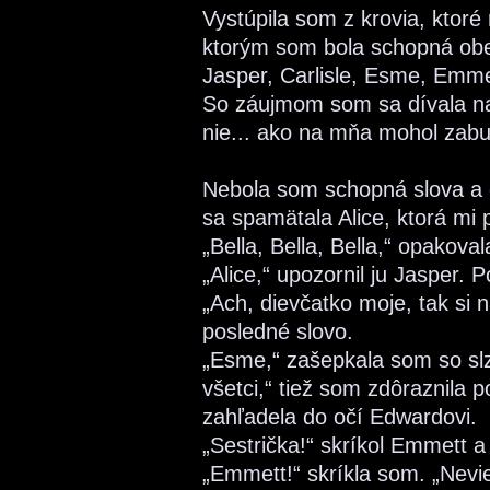
Vystúpila som z krovia, ktoré
ktorým som bola schopná obeto
Jasper, Carlisle, Esme, Emmet
So záujmom som sa dívala na u
nie... ako na mňa mohol zabu
Nebola som schopná slova a on
sa spamätala Alice, ktorá mi 
„Bella, Bella, Bella,“ opakova
„Alice,“ upozornil ju Jasper.
„Ach, dievčatko moje, tak si 
posledné slovo.
„Esme,“ zašepkala som so slza
všetci,“ tiež som zdôraznila 
zahľadela do očí Edwardovi.
„Sestrička!“ skríkol Emmett 
„Emmett!“ skríkla som. „Neviem