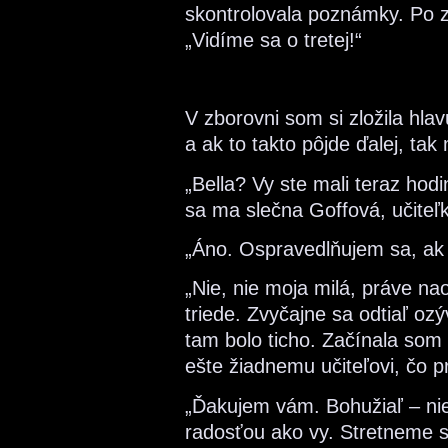
skontrolovala poznámky. Po z
„Vidíme sa o tretej!“
V zborovni som si zložila hla
a ak to takto pôjde ďalej, tak 
„Bella? Vy ste mali teraz hod
sa ma slečna Goffová, učiteľk
„Áno. Ospravedlňujem sa, ak bo
„Nie, nie moja milá, práve n
triede. Zvyčajne sa odtiaľ ozý
tam bolo ticho. Začínala som
ešte žiadnemu učiteľovi, čo pr
„Ďakujem vám. Bohužiaľ – nie s
radosťou ako vy. Stretneme 