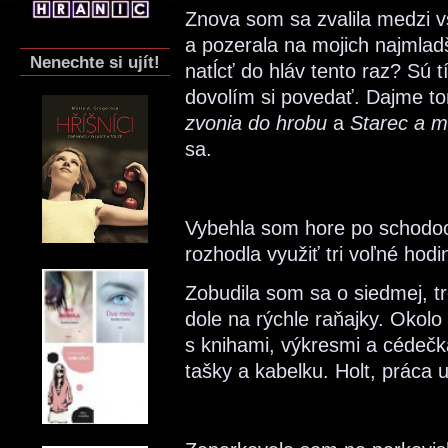
Znova som sa zvalila medzi v
a pozerala na mojich najmlad
Nenechte si ujít!
natĺcť do hláv tento raz? Sú tí
dovolím si povedať. Dajme t
zvonia do hrobu
a
Starec a m
sa.
Vybehla som hore po schodoc
rozhodla využiť tri voľné hod
Zobudila som sa o siedmej, t
dole na rýchle raňajky. Okol
s knihami, výkresmi a cédečka
tašky a kabelku. Holt, práca uč