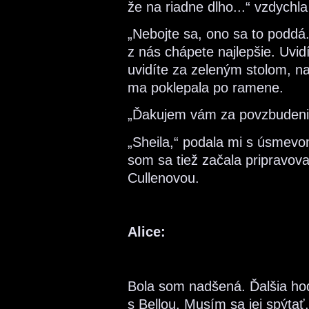
že na riadne dlho...“ vzdychla
„Nebojte sa, ono sa to poddá.
z nás chápete najlepšie. Uvi
uvidíte za zeleným stolom, n
ma poklepala po ramene.
„Ďakujem vám za povzbudenie.
„Sheila,“ podala mi s úsmevom
som sa tiež začala pripravova
Cullenovou.
Alice:
Bola som nadšená. Ďalšia ho
s Bellou. Musím sa jej spýtať