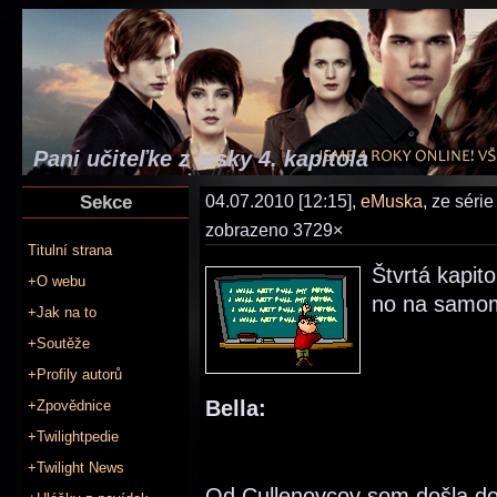
Pani učiteľke z lásky 4. kapitola
Sekce
04.07.2010 [12:15],
eMuska
, ze séri
zobrazeno 3729×
Titulní strana
Štvrtá kapito
+O webu
no na samom
+Jak na to
+Soutěže
+Profily autorů
Bella:
+Zpovědnice
+Twilightpedie
+Twilight News
Od Cullenovcov som došla do