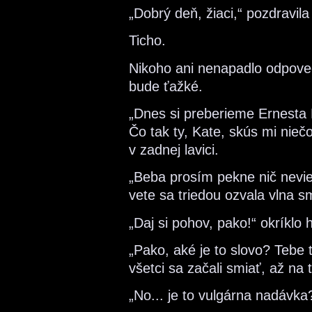
„Dobrý deň, žiaci,“ pozdravil
Ticho.
Nikoho ani nenapadlo odpoveda
bude ťažké.
„Dnes si preberieme Ernesta
Čo tak ty, Kate, skús mi nieč
v zadnej lavici.
„Beba prosím pekne nič nevie
vete sa triedou ozvala vlna s
„Daj si pohov, pako!“ okríklo
„Pako, aké je to slovo? Tebe 
všetci sa začali smiať, až na 
„No... je to vulgárna nadávka?