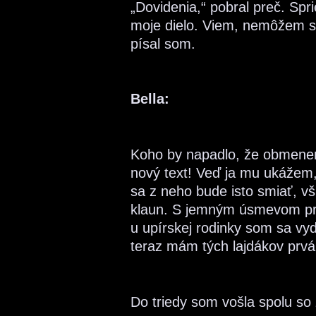
„Dovidenia,“ pobral preč. Spr
moje dielo. Viem, nemôžem 
písal som.
Bella:
Koho by napadlo, že obmenen
nový text! Veď ja mu ukážem
sa z neho bude isto smiať, vši
klaun. S jemným úsmevom pr
u upírskej rodinky som sa vy
teraz mám tých lajdákov prváko
Do triedy som vošla spolu so