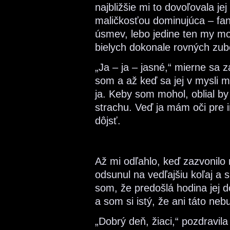
najbližšie mi to dovoľovala je
maličkosťou dominujúca – fant
úsmev, lebo jedine ten my mo
bielych dokonale rovných zub
„Ja – ja – jasné,“ mierne sa 
som a až keď sa jej v mysli mi
ja. Keby som mohol, oblial b
strachu. Veď ja mám oči pre in
dôjsť.
Až mi odľahlo, keď zazvonilo
odsunul na vedľajšiu koľaj a s
som, že predošlá hodina jej 
a som si istý, že ani táto ne
„Dobrý deň, žiaci,“ pozdravila