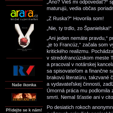
„Áno? Vieš mi odpovedať?“ sp
maturujú, vedia občas poriadn
„Z Ruska?“ Hovorila som!
„Nie, ty trdlo, zo Španielska!
„Ani jeden nemáte pravdu,“ pr
„je to Francúz,“ začala som v
kritického realizmu. Pochádza
v stredofrancúzskom meste To
a pracoval v notárskej kancel
sa spisovateľom a finančne sa
brakovú literatúru, takzvané 
a vydavateľskej činnosti, zadl
Naše ikonka
Úmorná práca mu podlomila zd
smrti. Nemal šťastie ani v ci
Po desiatich rokoch anonym
Přidejte se k nám!