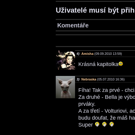
Uživatelé musí být při
Komentáře
4)
Amisha
(09.09.2010 13:59)
Krásná kapitolka
3)
Nebraska
(05.07.2010 16:36)
Fíha! Tak za prvé - chci
Za druhé - Bella je výbo
prváky.
A za třetí - Volturiovi, a
budu doufat, že máš ha
Super