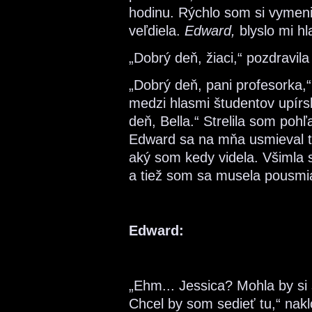
hodinu. Rýchlo som si vymeni
veľdiela.
Edward,
blyslo mi hl
„Dobrý deň, žiaci,“ pozdravil
„Dobrý deň, pani profesorka,
medzi hlasmi študentov upírs
deň, Bella.“ Strelila som poh
Edward sa na mňa usmieval 
aký som kedy videla. Všimla s
a tiež som sa musela pousmi
Edward:
„Ehm... Jessica? Mohla by si
Chcel by som sedieť tu,“ nakl