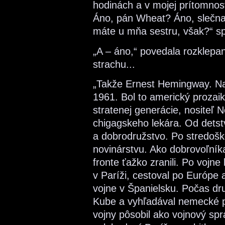
hodinách a v mojej prítomnos
Áno, pán Wheat? Áno, slečna
máte u mňa sestru, však?“ sp
„A – áno,“ povedala rozklepa
strachu...
„Takže Ernest Hemingway. Nar
1961. Bol to americký prozaik
stratenej generácie, nositeľ N
chigagskeho lekára. Od detstv
a dobrodružstvo. Po stredošk
novinárstvu. Ako dobrovoľník
fronte ťažko zranili. Po vojn
v Paríži, cestoval po Európe a
vojne v Španielsku. Počas dru
Kube a vyhľadával nemecké p
vojny pôsobil ako vojnový spr