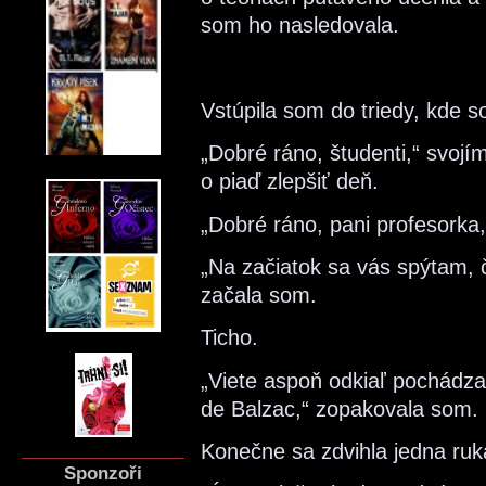
som ho nasledovala.
Vstúpila som do triedy, kde 
„Dobré ráno, študenti,“ svo
o piaď zlepšiť deň.
„Dobré ráno, pani profesork
„Na začiatok sa vás spýtam, č
začala som.
Ticho.
„Viete aspoň odkiaľ pochádza
de Balzac,“ zopakovala som.
Konečne sa zdvihla jedna ruk
Sponzoři