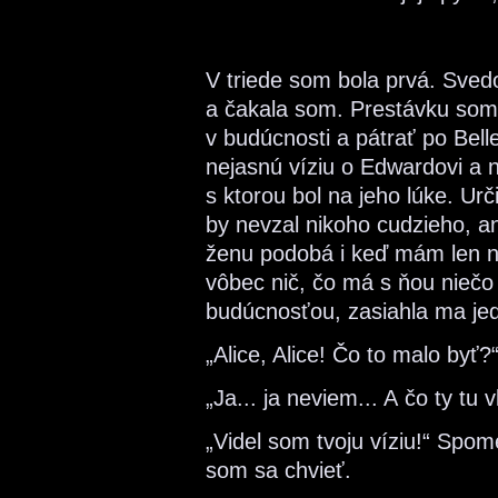
V triede som bola prvá. Sve
a čakala som. Prestávku som 
v budúcnosti a pátrať po Bel
nejasnú víziu o Edwardovi a 
s ktorou bol na jeho lúke. Urč
by nevzal nikoho cudzieho, an
ženu podobá i keď mám len neu
vôbec nič, čo má s ňou niečo
budúcnosťou, zasiahla ma jed
„Alice, Alice! Čo to malo byť
„Ja... ja neviem... A čo ty tu
„Videl som tvoju víziu!“ Spom
som sa chvieť.