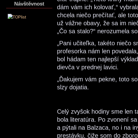
Návštěvnost
dám vám ich kolovať,“ vybral
chcela niečo prečítať, ale to
už vážne obavy, že sa im niečo
„Čo sa stalo?“ nerozumela s
„Pani učiteľka, takéto niečo s
profesorka nám len povedala,
bol hádam ten najlepší výklad
dievča v prednej lavici.
„Ďakujem vám pekne, toto som
slzy dojatia.
Celý zvyšok hodiny sme len t
bola literatúra. Po zvonení sa 
a pýtali na Balzaca, no i na 
prestávku, čiže som do zboro