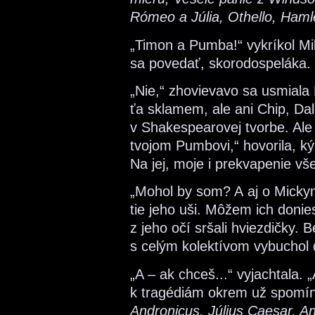
Rómeo a Júlia, Othello, Hamle
„Timon a Pumba!“ vykríkol Mi
sa povedať, skorodospeláka.
„Nie,“ zhovievavo sa usmiala 
ťa sklamem, ale ani Chip, Da
v Shakespearovej tvorbe. Ale
tvojom Pumbovi,“ hovorila, ký
Na jej, moje i prekvapenie vše
„Mohol by som? A aj o Micky
tie jeho uši. Môžem ich donie
z jeho očí sršali hviezdičky. B
s celým kolektívom vybuchol 
„A – ak chceš...“ vyjachtala.
k tragédiám okrem už spomín
Andronicus, Július Caesar, An