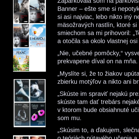
Zaparkovala som na parkovis
Banner – ešte sme si nepotyk
si asi najviac, lebo nikto in
mäsožravých rastlín, ktoré si
smiechom sa mi prihovoril: „
a otočila sa okolo vlastnej osi
„Nie, učebné pomôcky,“ vysve
prekvapene díval on na mňa.
„Myslíte si, že to žiakov upú
zbierku motýľov a nikto ani b
„Skúste im spraviť nejakú prez
skúste tam dať trebárs nejaké
v ktorom bude obsiahnuté učiv
som mu.
„Skúsim to, a ďakujem, slečn
o teóriách pútavého učenia 