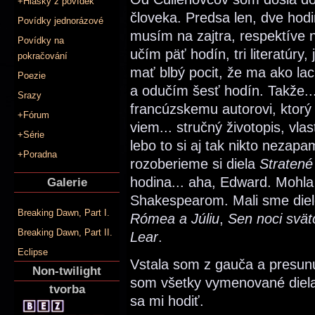
+Hlášky z povídek
človeka. Predsa len, dve hod
Povídky jednorázové
musím na zajtra, respektíve n
Povídky na
učím päť hodín, tri literatúr
pokračování
mať blbý pocit, že ma ako lac
Poezie
a odučím šesť hodín. Takže.
Srazy
francúzskemu autorovi, ktorý
+Fórum
viem... stručný životopis, vlas
+Série
lebo to si aj tak nikto nezap
+Poradna
rozoberieme si diela
Stratené 
hodina... aha, Edward. Mohl
Galerie
Shakespearom. Mali sme die
Breaking Dawn, Part I.
Rómea a Júliu
,
Sen noci svät
Breaking Dawn, Part II.
Lear
.
Eclipse
Vstala som z gauča a presun
Non-twilight
som všetky vymenované diela
tvorba
sa mi hodiť.