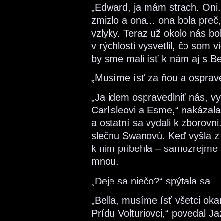
„Edward, ja mám strach. Oni..
zmizlo a ona... ona bola preč
vzlyky. Teraz už okolo nás b
v rýchlosti vysvetlil, čo som 
by sme mali ísť k nám aj s Be
„Musíme ísť za ňou a osprave
„Ja idem ospravedlniť nás, vy
Carlisleovi a Esme,“ nakázala
a ostatní sa vydali k zborovni.
slečnu Swanovú. Keď vyšla z 
k nim pribehla – samozrejme 
mnou.
„Deje sa niečo?“ spýtala sa.
„Bella, musíme ísť všetci oka
Prídu Volturiovci,“ povedal Ja