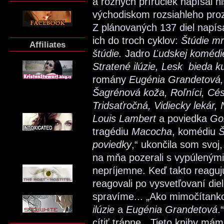
a rôznych príručiek napísal h
východiskom rozsiahleho pro
Z plánovaných 137 diel napís
ich do troch cyklov:
Štúdie mr
Affiliates
štúdie.
Jadro
Ľudskej komédi
Stratené ilúzie, Lesk bieda ku
romány
Eugénia Grandetová, 
Šagrénová koža, Roľníci, Cés
Tridsaťročná, Vidiecky lekár,
Louis Lambert
a poviedka
Go
tragédiu
Macocha
, komédiu
Š
poviedky
,“ ukončila som svoj,
na mňa pozerali s vypúlenými 
nepríjemne. Keď takto reaguj
reagovali po vysvetľovaní diel
spravíme... „Ako mimočítanko
ilúzie
a
Eugénia Grandetová
.
cítiť trápne. „Tieto knihy mám 