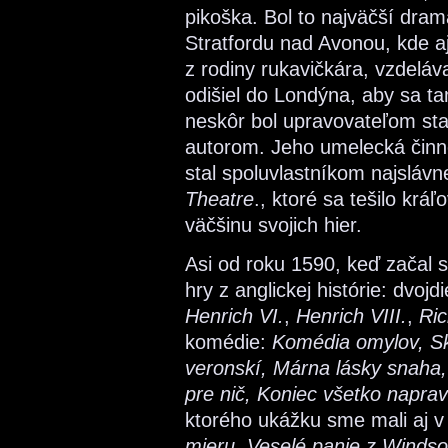
pikoška. Bol to najväčší dram
Stratfordu nad Avonou, kde a
z rodiny rukavičkára, vzdeláva
odišiel do Londýna, aby sa ta
neskôr bol upravovateľom sta
autorom. Jeho umelecká činno
stal spoluvlastníkom najsláv
Theatre
., ktoré sa tešilo kráľ
väčšinu svojich hier.
Asi od roku 1590, keď začal s
hry z anglickej histórie: dvojd
Henrich VI.
,
Henrich VIII.
,
Ric
komédie:
Komédia omylov, Skro
veronskí, Márna lásky snaha,
pre nič, Koniec všetko naprav
ktorého ukážku sme mali aj v 
mieru, Veselé panie z Windsor