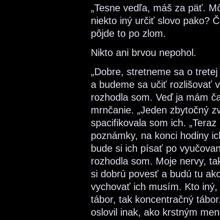
„Tesne vedľa, máš za päť. Mô
niekto iný určiť slovo pako? 
pôjde to po zlom.
Nikto ani brvou nepohol.
„Dobre, stretneme sa o tretej
a budeme sa učiť rozlišovať v
rozhodla som. Veď ja mám čas
mrnčanie. „Jeden zbytočný zv
spacifikovala som ich. „Teraz
poznámky, na konci hodiny ic
bude si ich písať po vyučovan
rozhodla som. Moje nervy, ta
si dobrú povesť a budú tu ak
vychovať ich musím. Kto iný,
tábor, tak koncentračný tábor.
oslovil inak, ako krstným me