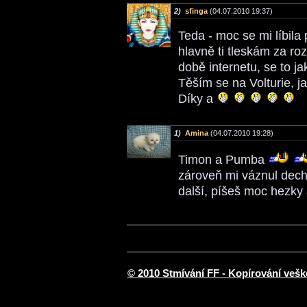
2)
sfinga
(04.07.2010 19:37)
Teda - moc se mi líbila 
hlavně ti tleskám za roz
době internetu, se to ja
Těším se na Volturie, ja
Díky a
1)
Amina
(04.07.2010 19:28)
Timon a Pumba
zároveň mi váznul dech 
další, píšeš moc hezky
© 2010 Stmívání FF - Kopírování vešk