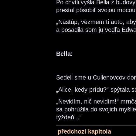
Po chvíli vyšla Bella z budov
prestal pôsobiť svojou mocou
„Nastúp, vezmem ti auto, aby
a posadila som ju vedľa Edwa
Bella:
Sedeli sme u Cullenovcov dom
„Alice, kedy prídu?“ spýtala 
„Nevidím, nič nevidím!“ mrn
sa pohrúžila do svojich myšlie
týždeň...“
předchozí kapitola