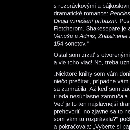
s rozprávkovými a bájkoslov
dramatické romance:
Pericle
Dvaja vznešení príbuzní.
Pos
Fletcherom. Shakesepare je a
Venuša a Adinis, Znásilnenie 
154 sonetov.“
Ostal som zízať s otvorenými
a vie toho viac! No, treba uzna
„Niektoré knihy som vám doni
niečo prečítať, prípadne vá
sa zamračila. Až keď som zač
trieda nesúhlasne zamručala. 
Veď je to ten najslávnejší dra
prehovoriť, no zjavne sa to ne
som vám tu rozprávala?“ počk
a pokračovala: „Vyberte si pap