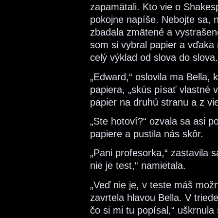
zapamätali. Kto vie o Shakes
pokojne napíše. Nebojte sa, ni
zbadala zmätené a vystrašené
som si vybral papier a vďaka
celý výklad od slova do slova.
„Edward,“ oslovila ma Bella,
papiera, „skús písať vlastné 
papier na druhú stranu a z vie
„Ste hotoví?“ ozvala sa asi p
papiere a pustila nás skôr.
„Pani profesorka,“ zastavila sa
nie je test,“ namietala.
„Veď nie je, v teste máš mož
zavrtela hlavou Bella. V trie
čo si mi tu popísal,“ uškrnul