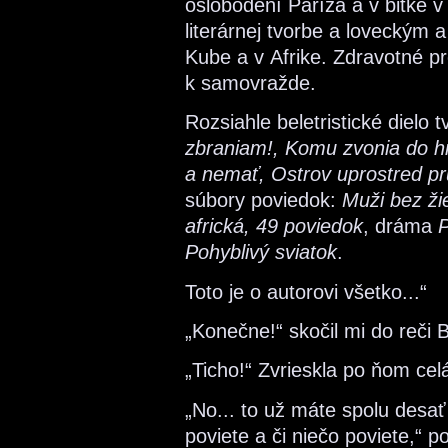
oslobodení Paríža a v bitke 
literárnej tvorbe a loveckým
Kube a v Afrike. Zdravotné p
k samovražde.
Rozsiahle beletristické dielo 
zbraniam!, Komu zvonia do h
a nemať, Ostrov uprostred p
súbory poviedok:
Muži bez ži
africká, 49 poviedok
, dráma
P
Pohyblivý sviatok
.
Toto je o autorovi všetko...“
„Konečne!“ skočil mi do reči 
„Ticho!“ Zvrieskla po ňom celá
„No... to už máte spolu desať
poviete a či niečo poviete,“