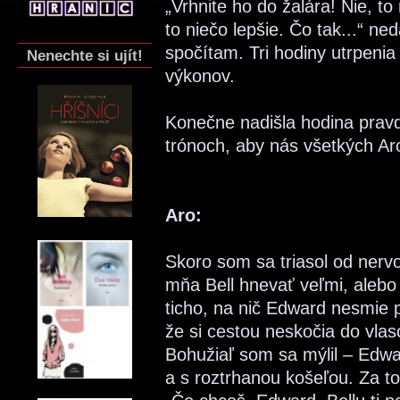
„Vrhnite ho do žalára! Nie, to
to niečo lepšie. Čo tak...“ ned
spočítam. Tri hodiny utrpeni
Nenechte si ujít!
výkonov.
Konečne nadišla hodina prav
trónoch, aby nás všetkých Aro
Aro:
Skoro som sa triasol od nerv
mňa Bell hnevať veľmi, alebo 
ticho, na nič Edward nesmie 
že si cestou neskočia do vlas
Bohužiaľ som sa mýlil – Edwa
a s roztrhanou košeľou. Za to