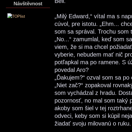
Bell.
Návštěvnost
„Milý Edward,“ vítal ma s na
cúvol, pre istotu. „Ehm... chc
som sa správal. Trochu som to
„No...“ zamumlal, keď som sa 
viem, že si ma chcel požiadať
vyberie, nebudem mať nič pro
potľapkal ma po ramene. S ú
povedal Aro?
„Ďakujem?“ ozval som sa po ch
„Niet zač?“ zopakoval rovn
som vychádzal z hradu. Dosta
pozornosť, no mal som taký p
akoby som šiel v tej roztrhan
odveci, keby som si kúpil nej
žiadať svoju milovanú o ruku.