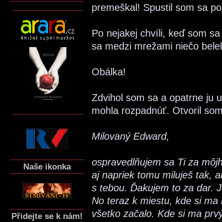
premeškal! Spustil som sa po 
Po nejakej chvíli, keď som sa
sa medzi mrežami niečo belel
Obálka!
Zdvihol som sa a opatrne ju u
mohla rozpadnúť. Otvoril som j
Milovaný Edward,
ospravedlňujem sa Ti za môjh
Naše ikonka
aj napriek tomu miluješ tak, a
s tebou. Ďakujem to za dar. J
No teraz k miestu, kde si ma
všetko začalo. Kde si ma prvý
Přidejte se k nám!