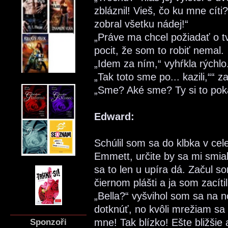
zbláznil! Vieš, čo ku mne cíti
zobral všetku nádej!“
„Práve ma chcel požiadať o t
pocit, že som to robiť nemal.
„Idem za ním,“ vyhŕkla rýchlo
„Tak toto sme po... kazili,““ 
„Sme? Aké sme? Ty si to poka
Edward:
Schúlil som sa do klbka v cele
Emmett, určite by sa mi smial
sa to len u upíra dá. Začul s
čiernom plášti a ja som zacíti
„Bella?“ vyšvihol som sa na no
dotknúť, no kvôli mrežiam sa 
Sponzoři
mne! Tak blízko! Ešte bližšie