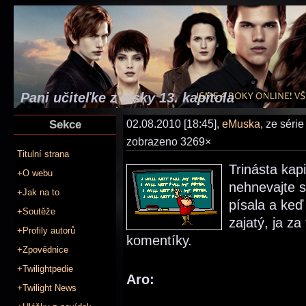
Pani učiteľke z lásky 13. kapitola
Sekce
02.08.2010 [18:45],
eMuska
, ze séri
zobrazeno 3269×
Titulní strana
Trinásta kap
+O webu
nehnevajte s
+Jak na to
písala a keď
+Soutěže
zajatý, ja z
+Profily autorů
komentíky.
+Zpovědnice
+Twilightpedie
Aro:
+Twilight News