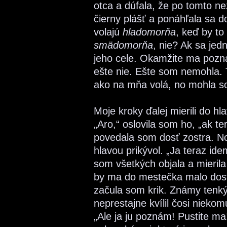
otca a dúfala, že po tomto n
čierny plášť a ponáhľala sa d
volajú
hladomorňa
, keď by t
smädomorňa
, nie? Ak sa jedn
jeho cele. Okamžite ma pozna
ešte nie. Ešte som nemohla. 
ako na mňa volá, no mohla s
Moje kroky ďalej mierili do hl
„Aro,“ oslovila som ho, „ak te
povedala som dosť zostra. No
hlavou prikývol. „Ja teraz ide
som všetkých objala a mierila
by ma do mestečka malo dost
začula som krik. Známy tenký 
neprestajne kvílil čosi nieko
„Ale ja ju poznám! Pustite ma