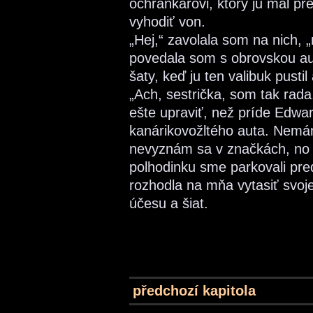
ochrankárovi, ktorý ju mal pr
vyhodiť von.
„Hej,“ zavolala som na nich, „n
povedala som s obrovskou aut
šaty, keď ju ten valibuk pustil
„Ach, sestrička, som tak rad
ešte upraviť, než príde Edward
kanárikovožltého auta. Nemám
nevyznám sa v značkách, no b
polhodinku sme parkovali pre
rozhodla na mňa vytasiť svoj
účesu a šiat.
předchozí kapitola