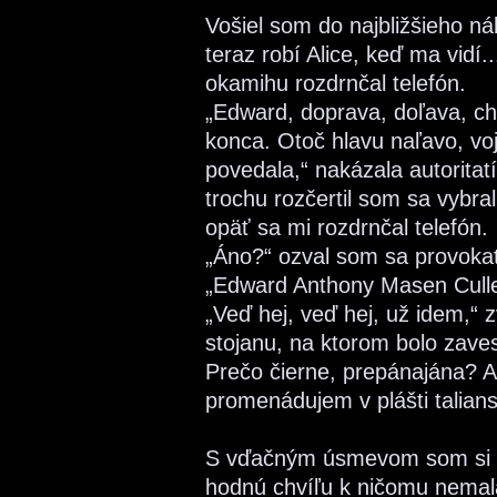
Vošiel som do najbližšieho ná
teraz robí Alice, keď ma vidí
okamihu rozdrnčal telefón.
„Edward, doprava, doľava, chv
konca. Otoč hlavu naľavo, voj
povedala,“ nakázala autorita
trochu rozčertil som sa vybr
opäť sa mi rozdrnčal telefón.
„Áno?“ ozval som sa provoka
„Edward Anthony Masen Cullen
„Veď hej, veď hej, už idem,“ 
stojanu, na ktorom bolo zave
Prečo čierne, prepánajána? A
promenádujem v plášti taliansk
S vďačným úsmevom som si vz
hodnú chvíľu k ničomu nemala