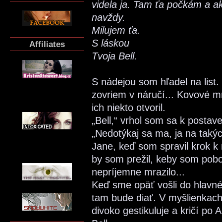
videla ja. Tam ťa počkám a a
navždy.
Milujem ťa.
S láskou
Affiliates
Tvoja Bell.
S nádejou som hľadel na list.
zovriem v náručí... Kovové m
ich niekto otvoril.
„Bell,“ vrhol som sa k postave
„Nedotýkaj sa ma, ja na takýc
Jane, keď som spravil krok k
by som prežil, keby som poboz
nepríjemne mrazilo...
Keď sme opäť vošli do hlavné
tam bude diať. V myšlienkach
divoko gestikuluje a kričí po 