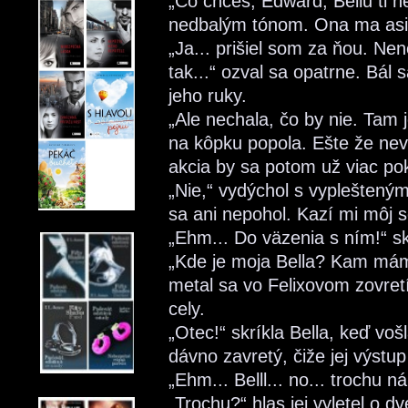
„Čo chceš, Edward, Bellu ti 
nedbalým tónom. Ona ma asi f
„Ja... prišiel som za ňou. Nen
tak...“ ozval sa opatrne. Bál
jeho ruky.
„Ale nechala, čo by nie. Tam 
na kôpku popola. Ešte že neve
akcia by sa potom už viac po
„Nie,“ vydýchol s vypleštený
sa ani nepohol. Kazí mi môj 
„Ehm... Do väzenia s ním!“ sk
„Kde je moja Bella? Kam mám 
metal sa vo Felixovom zovretí
cely.
„Otec!“ skríkla Bella, keď vo
dávno zavretý, čiže jej výstu
„Ehm... Belll... no... trochu n
„Trochu?“ hlas jej vyletel o d