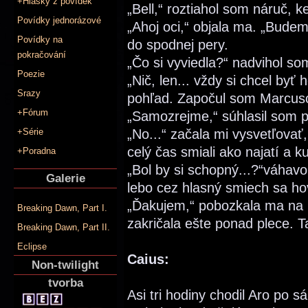
+Hlášky z povídek
„Bell,“ roztiahol som náruč, k
Povídky jednorázové
„Ahoj oci,“ objala ma. „Budem
Povídky na
do spodnej pery.
pokračování
„Čo si vyviedla?“ nadvihol so
Poezie
„Nič, len... vždy si chcel byť
Srazy
pohľad. Započul som Marcuso
+Fórum
„Samozrejme,“ súhlasil som 
+Série
„No...“ začala mi vysvetľovať
celý čas smiali ako najatí a 
+Poradna
„Bol by si schopný...?“váhav
Galerie
lebo cez hlasný smiech sa ho
„Ďakujem,“ pobozkala ma na l
Breaking Dawn, Part I.
zakričala ešte ponad plece. T
Breaking Dawn, Part II.
Eclipse
Caius:
Non-twilight
tvorba
Asi tri hodiny chodil Aro po s