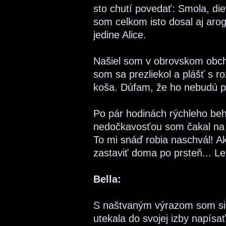
sto chutí povedať: Smola, die
som celkom isto dosal aj aro
jedine Alice.
Našiel som v obrovskom ob
som sa prezliekol a plášť s 
koša. Dúfam, že ho nebudú p
Po pár hodinách rýchleho behu
nedočkavosťou som čakal na le
To mi snáď robia naschvál! A
zastaviť doma po prsteň... Le
Bella:
S naštvaným výrazom som si o
utekala do svojej izby napís