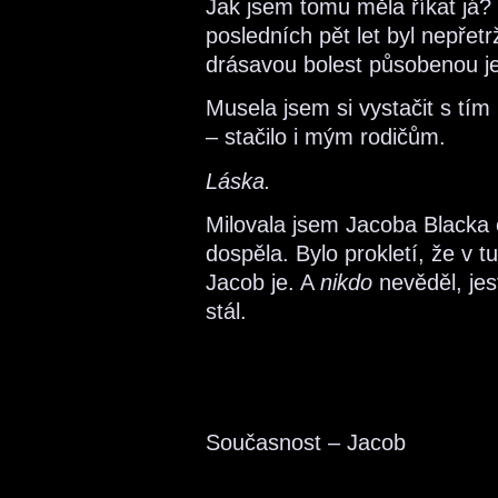
Jak jsem tomu měla říkat já?
posledních pět let byl nepře
drásavou bolest působenou je
Musela jsem si vystačit s tí
– stačilo i mým rodičům.
Láska.
Milovala jsem Jacoba Blacka
dospěla. Bylo prokletí, že v t
Jacob je. A
nikdo
nevěděl, jes
stál.
Současnost – Jacob