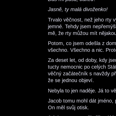
Jasně, ty malá divoženko!
Trvalo věčnost, než jeho rty v
jemné. Tehdy jsem nepřemýšle
mě, že rty můžou mít nějakou
Potom, co jsem odešla z domu, 
všechno. Všechno a nic. Prot
Za deset let, od doby, kdy js
tucty nemocnic po celých Stá
věčný začátečník s navždy pří
že se jednou objeví.
Nebyla to jen naděje. Já to v
Jacob tomu mohl dát jméno, p
On měl svůj otisk.