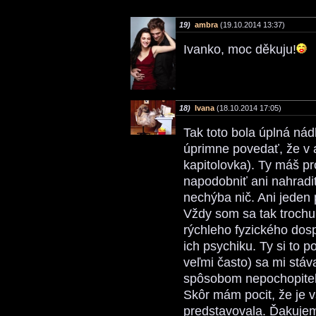
19)
ambra
(19.10.2014 13:37)
Ivanko, moc děkuju!
18)
Ivana
(18.10.2014 17:05)
Tak toto bola úplná nád
úprimne povedať, že v 
kapitolovka). Ty máš pr
napodobniť ani nahradiť.
nechýba nič. Ani jeden 
Vždy som sa tak trochu
rýchleho fyzického dos
ich psychiku. Ty si to 
veľmi často) sa mi stáv
spôsobom nepochopiteľné
Skôr mám pocit, že je v
predstavovala. Ďakujem 