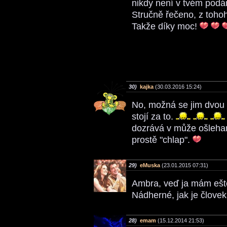
nikdy není v tvém podán
Stručně řečeno, z toho
Takže díky moc!
30)
kajka
(30.03.2016 15:24)
No, možná se jim dvou 
stojí za to.
dozrává v může ošlehaný
prostě "chlap".
29)
eMuska
(23.01.2015 07:31)
Ambra, veď ja mám ešte
Nádherné, jak je človek
28)
emam
(15.12.2014 21:53)