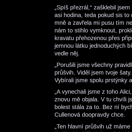
„Spíš přezrál,“ zašklebil js
asi hodina, teda pokud sis to
mně a zavřela mi pusu tím 
nám to stihlo vymknout, prokl
kravatu přehozenou přes připr
jemnou látku jednoduchých bíl
vedle něj.
„Porušili jsme všechny pravid
průšvih. Viděl jsem tvoje šaty
Vybírali jsme spolu prstýnky
„A vynechali jsme z toho Alici
znovu mě objala. V tu chvíli 
bolest stála za to. Bez ní by
Cullenová doopravdy chce.
„Ten hlavní průšvih už máme 