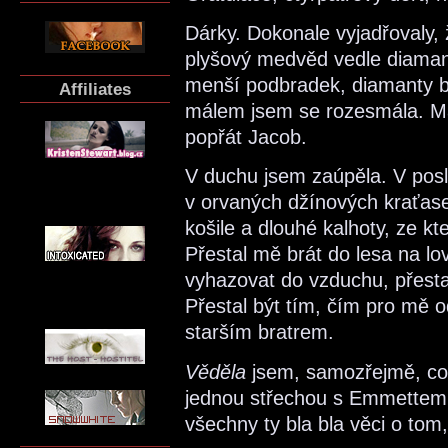
Dárky. Dokonale vyjadřovaly, 
plyšový medvěd vedle diama
menší podbradek, diamanty b
Affiliates
málem jsem se rozesmála. Mál
popřát Jacob.
V duchu jsem zaúpěla. V posl
v orvaných džínových kraťasec
košile a dlouhé kalhoty, ze kt
Přestal mě brát do lesa na lo
vyhazovat do vzduchu, přestal
Přestal být tím, čím pro mě o
starším bratrem.
Věděla
jsem, samozřejmě, co 
jednou střechou s Emmettem, 
všechny ty bla bla věci o tom