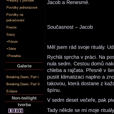
+Hlášky z povídek
Jacob a Renesmé.
Povídky jednorázové
Povídky na
pokračování
Současnost – Jacob
Poezie
Srazy
+Fórum
Měl jsem rád svoje rituály. Ud
+Série
+Poradna
Rychlá sprcha v práci. Na pos
nula sedm. Cestou domů nako
Galerie
chleba a rajčata. Přesně v še
pustit klimatizaci naplno a zn
Breaking Dawn, Part I.
takovou, která dostane z kaž
Breaking Dawn, Part II.
špínu.
Eclipse
Non-twilight
V sedm deset večeře, pak pi
tvorba
Tady někde se mi moje rituál