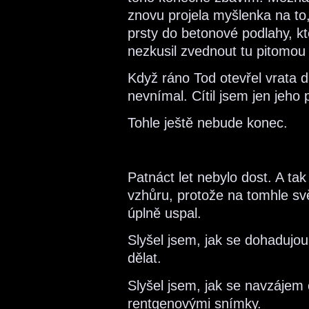
znovu projela myšlenka na to
prsty do betonové podlahy, kt
nezkusil zvednout tu pitomou
Když ráno Tod otevřel vrata dí
nevnímal. Cítil jsem jen jeho 
Tohle ještě nebude konec.
Patnáct let nebylo dost. A ta
vzhůru, protože na tomhle svě
úplně uspal.
Slyšel jsem, jak se dohadujo
dělat.
Slyšel jsem, jak se navzájem
rentgenovými snímky.