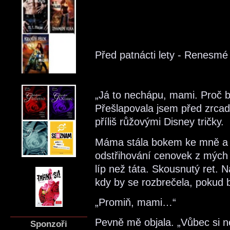
Před patnácti lety - Renesmé
„Já to nechápu, mami. Proč by
Přešlapovala jsem před zrcadl
příliš růžovými Disney tričky.
Máma stála bokem ke mně a dě
odstřihování cenovek z mých
líp než táta. Skousnutý ret.
kdy by se rozbrečela, pokud 
„Promiň, mami…“
Pevně mě objala. „Vůbec si n
Sponzoři