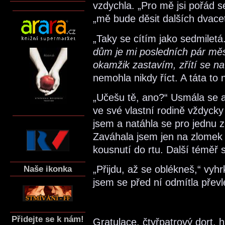
vzdychla. „Pro mě jsi pořád s
„mě bude děsit dalších dvacet
„Taky se cítím jako sedmile
dům je mi posledních pár mě
okamžik zastavím, zřítí se na
nemohla nikdy říct. A táta to 
„Učešu tě, ano?“ Usmála se a 
ve své vlastní rodině vždycky
jsem a natáhla se pro jednu z
Zaváhala jsem jen na zlomek 
kousnutí do rtu. Další téměř s
Naše ikonka
„Přijdu, až se oblékneš,“ vyh
jsem se před ní odmítla převl
Přidejte se k nám!
Gratulace, čtyřpatrový dort,