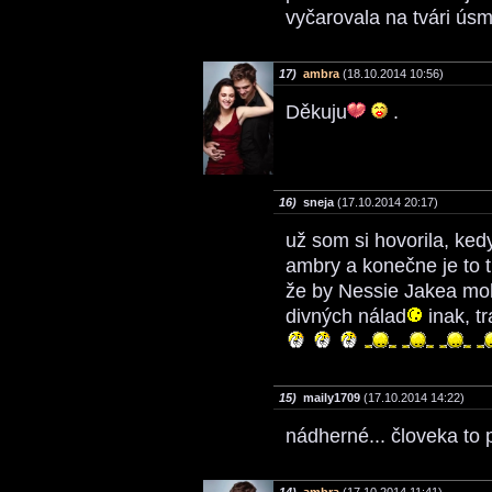
vyčarovala na tvári ús
17)
ambra
(18.10.2014 10:56)
Děkuju
.
16)
sneja
(17.10.2014 20:17)
už som si hovorila, ke
ambry a konečne je to t
že by Nessie Jakea moh
divných nálad
inak, t
15)
maily1709
(17.10.2014 14:22)
nádherné... človeka to 
14)
ambra
(17.10.2014 11:41)