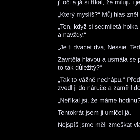
jí oči a já si říkal, že miluju i je
„Který myslíš?“ Můj hlas zněl
„Ten, když si sedmiletá holka
a navždy.“
„Je ti dvacet dva, Nessie. Teď
Zavrtěla hlavou a usmála se př
to tak důležitý?“
„Tak to vážně nechápu.“ Pře
zvedl ji do náruče a zamířil d
„Neříkal jsi, že máme hodinu?
Tentokrát jsem ji umlčel já.
Nejspíš jsme měli zmeškat vla