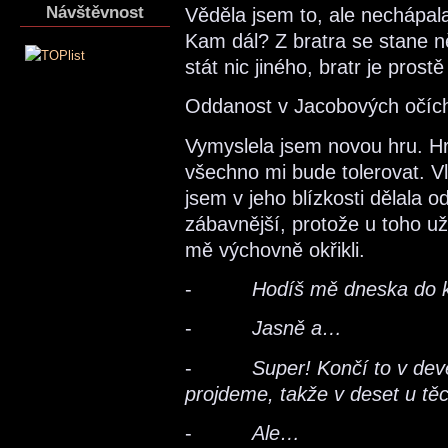
Návštěvnost
Věděla jsem to, ale nechápa
Kam dál? Z bratra se stane n
stát nic jiného, bratr je prostě
Oddanost v Jacobových očích 
Vymyslela jsem novou hru. Hr
všechno mi bude tolerovat. Vl
jsem v jeho blízkosti dělala 
zábavnější, protože u toho u
mě výchovně okřikli.
-
Hodíš mě dneska do 
-
Jasně a…
-
Super! Končí to v dev
projdeme, takže v deset u tě
-
Ale…