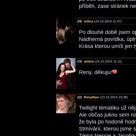
příběh, zase stránek n
24)
milica
(24.10.2014 11:47)
Po dlouhé době jsem op
Nádherná povídka, úpln
Krása kterou umíš jen 
23)
ambra
(24.10.2014 11:11)
Reny, děkuju!
22)
RenyNew
(23.10.2014 19:38)
Twilight tématiku už ně
Ale občas juknu sem na
že byla po hodoně hodn
Stmívání, kterou jsme 
Téma Nessie a Jacoba j