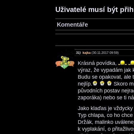
Uživatelé musí být při
Komentáře
31)
kajka
(30.11.2017 09:59)
Krásná povídka,
výraz, že vypadám jak
Budu se opakovat, ale 
nejlíp.
Skoro mi
původních postav nejra
zaporáka) nebo se ti n
Jako klaďas je vždycky 
Typ chlapa, co ho chc
Držák, malinko uválenej
k vyplakání, o přitažliv