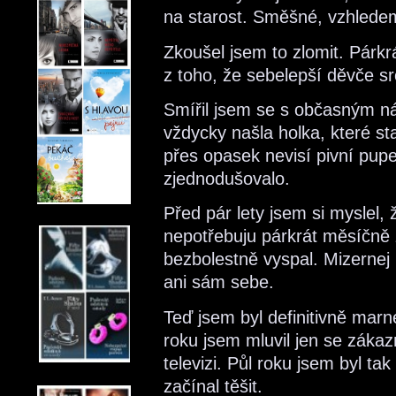
na starost. Směšné, vzhledem
Zkoušel jsem to zlomit. Párkr
z toho, že sebelepší děvče s
Smířil jsem se s občasným 
vždycky našla holka, které st
přes opasek nevisí pivní pupe
zjednodušovalo.
Před pár lety jsem si myslel, 
nepotřebuju párkrát měsíčně 
bezbolestně vyspal. Mizernej 
ani sám sebe.
Teď jsem byl definitivně marn
roku jsem mluvil jen se zákazn
televizi. Půl roku jsem byl tak
začínal těšit.