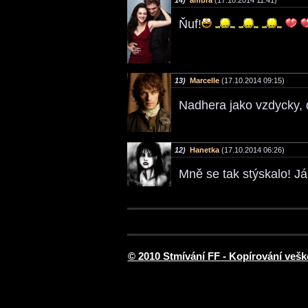
Ňuf!
13)
Marcelle
(17.10.2014 09:15)
Nadhera jako vzdycky, 
12)
Hanetka
(17.10.2014 06:26)
Mně se tak stýskalo! Já 
© 2010 Stmívání FF - Kopírování vešk