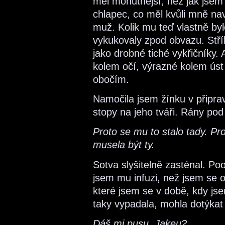
měl mohutnější, než jak jsem 
chlapec, co měl kvůli mně na
muž. Kolik mu teď vlastně by
vykukovaly zpod obvazu. Stří
jako drobné tiché vykřičníky
kolem očí, výrazné kolem ús
obočím.
Namočila jsem žínku v připra
stopy na jeho tváři. Rány pod 
Proto se mu to stalo tady. Prot
musela být ty.
Sotva slyšitelně zasténal. Po
jsem mu infuzi, než jsem se od
které jsem se v době, kdy jse
taky vypadala, mohla dotýkat
Dáš mi pusu, Jakeu?