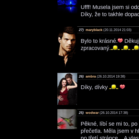
Ufff! Musela jsem si od
Díky, že to takhle dopa
27)
maryblack
(20.11.2014 21:03)
Bylo to krásné.
Děkuji
zpracovaný.
26)
ambra
(26.10.2014 19:38)
Díky, dívky
25)
wodwar
(26.10.2014 17:38)
Pěkné, líbí se mi to, p
přečetla. Měla jsem v h
po třetí stránce... A vl