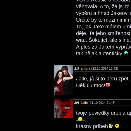
věnovala. A to, že jsi t
výběru a hned Jakeovi 
Určitě by to mezi nimi 
To, jak Jake málem umře
děje. Ta jeho smířenost
wau. Šokující, ale silné.
A plus za Jakem vypráv
tak nějak autenticky
21)
ambra
(22.10.2014 13:53)
Jalle, já si to beru zpě
Děkuju moc!
20)
Jalle
(21.10.2014 21:43)
tvoje poviedky urobia a
krásny príbeh