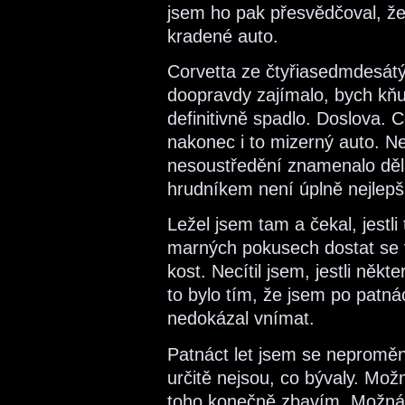
jsem ho pak přesvědčoval, že
kradené auto.
Corvetta ze čtyřiasedmdesátý
doopravdy zajímalo, bych kň
definitivně spadlo. Doslova. C
nakonec i to mizerný auto. 
nesoustředění znamenalo děl
hrudníkem není úplně nejlep
Ležel jsem tam a čekal, jestli
marných pokusech dostat se v
kost. Necítil jsem, jestli někt
to bylo tím, že jsem po patnác
nedokázal vnímat.
Patnáct let jsem se neproměn
určitě nejsou, co bývaly. Mož
toho konečně zbavím. Možná…