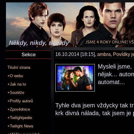
Někdy, nikdy, navždy
Sekce
16.10.2014 [18:15],
ambra
,
Povídky 
Mysleli jsme,
Titulní strana
nějak... auto
+O webu
automat...
+Jak na to
+Soutěže
+Profily autorů
Tyhle dva jsem vždycky tak tr
+Zpovědnice
krk divná nálada, tak jsem je p
+Twilightpedie
+Twilight News