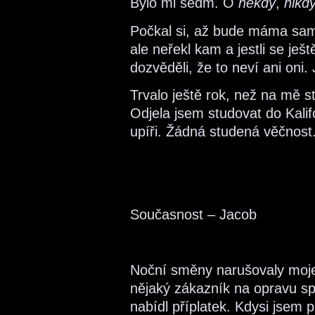
Bylo mi sedm. O
někdy
,
nikd
Počkal si, až bude máma sama 
ale neřekl kam a jestli se ješ
dozvěděli, že to neví ani oni.
Trvalo ještě rok, než na mě s
Odjela jsem studovat do Kalifor
upíři. Žádná studená věčnost
Současnost – Jacob
Noční směny narušovaly moje r
nějaký zákazník na opravu sp
nabídl příplatek. Kdysi jsem 