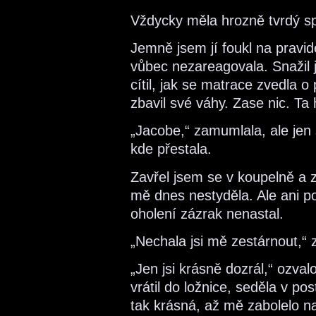
Vždycky měla hrozně tvrdý s
Jemně jsem jí foukl na pravid
vůbec nezareagovala. Snažil j
cítil, jak se matrace zvedla o
zbavil své váhy. Zase nic. T
„Jacobe,“ zamumlala, ale jen 
kde přestala.
Zavřel jsem se v koupelně a z
mě dnes nestyděla. Ale ani 
oholení zázrak nenastal.
„Nechala jsi mě zestárnout,“
„Jen jsi krásně dozrál,“ ozva
vrátil do ložnice, seděla v po
tak krásná, až mě zabolelo na