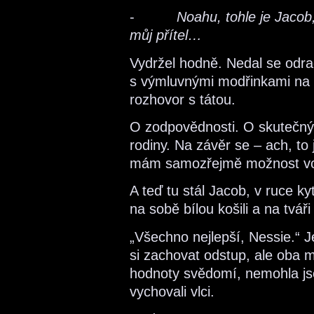
-
Noahu, tohle je Jacob,
můj přítel…
Vydržel hodně. Nedal se odrad
s výmluvnými modřinkami na 
rozhovor s tátou.
O zodpovědnosti. O skutečný
rodiny. Na závěr se – ach, to
mám samozřejmě možnost vo
A teď tu stál Jacob, v ruce kyt
na sobě bílou košili a na tvá
„Všechno nejlepší, Nessie.“ J
si zachovat odstup, ale oba m
hodnoty svědomí, nemohla js
vychovali vlci.