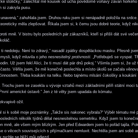
ké stoličky,“ zalechtal mě kousek od ucha povědomě voňavý závan horkého
 si zakryla pusu.
unavená,“ zahuhlala jsem. Druhou ruku jsem si nenápadně položila na srdce.
eoreticky měla zlepšovat. Říkala jsem si, k čemu jsou dobré teorie, když nik
roti mně. V bistru bylo posledních pár zákazníků, kteří si přišli dát své veče
koláč.
ž ti nedoleju. Není to zdravý,“ nasadil zpátky dospěláckou masku. Přesně jse
 mysli, když mluvila o jeho
nesnesitelný protivnosti
. „Potřebuješ se vyspat. T
in. Už jsem řekl Alici, že ti musí dát pár dnů pokoj.“ Všimla jsem si, že už 
často. Věřila jsem, že mě konečně poslechla a místo úkolů se začala věnov
innostem. Třeba koukání na telku. Nebo tajnému mlsání čokošky a koukání n
 Trochu jsem se zasekla u vývoje vztahů mezi základními pilíři státní moci ta
První americké ústavě.“ Jen z té věty jsem upadala do kómatu.
ekvapivě ožil.
hl si k sobě moje poznámky. „Takže sis nakonec vybrala?“ Výběr tématu mé 
osledních několik týdnů dělal nesnesitelnou semetriku. Když jsem to konečn
jen mně, ale všem mým blízkým. Jen před Edwardem jsem to pořád tajila. Pok
se o věcech souvisejících s přijímačkami nemluvit. Nechtěla jsem ani sobě a
k rychle se blíží můj odjezd.