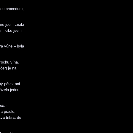
vou proceduru,
eré jsem znala
lem krku jsem
va vůně – byla
trochu vína.
čer) je na
ný pátek ani
ázela jednu
ením
a prádlo,
va třikrát do