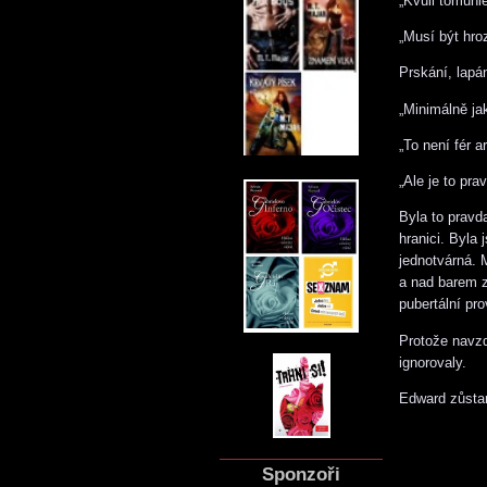
„Kvůli tomuhl
„Musí být hro
Prskání, lapán
„Minimálně ja
„To není fér a
„Ale je to pra
Byla to pravd
hranici. Byla
jednotvárná. 
a nad barem z
pubertální pro
Protože navz
ignorovaly.
Edward zůstan
Sponzoři