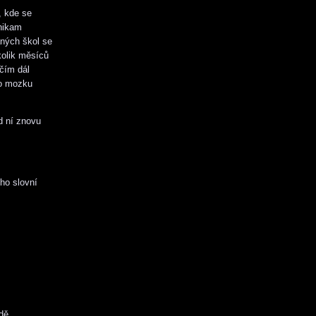
, kde se
 nikam
aných škol se
kolik měsíců
čím dál
ho mozku
d ní znovu
ho slovní
dě.