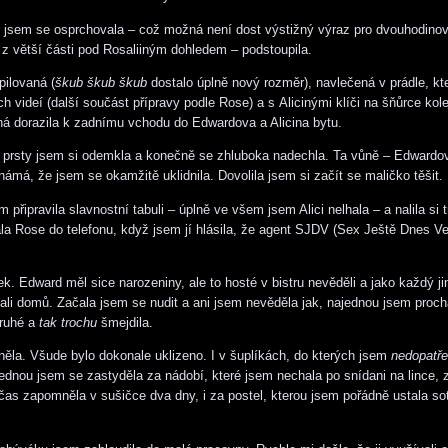
 jsem se osprchovala – což možná není dost výstižný výraz pro dvouhodino
 z větší části pod Rosaliiným dohledem – podstoupila.
ilovaná (
škub škub škub
dostalo úplně nový rozměr), navlečená v prádle, kt
ých videí (další součást přípravy podle Rose) a s Alicinými klíči na šňůrce ko
á dorazila k zadnímu vchodu do Edwardova a Alicina bytu.
prsty jsem si odemkla a konečně se zhluboka nadechla. Ta vůně – Edwardo
námá, že jsem se okamžitě uklidnila. Dovolila jsem si začít se maličko těšit.
 připravila slavnostní tabuli – úplně ve všem jsem Alici nelhala – a nalila si 
ala Rose do telefonu, když jsem jí hlásila, že agent SJDV (Sex Ještě Dnes Ve
ek. Edward měl sice narozeniny, ale to hosté v bistru nevěděli a jako každý ji
li domů. Začala jsem se nudit a ani jsem nevěděla jak, najednou jsem proch
druhé a
tak trochu
šmejdila.
něla. Všude bylo dokonale uklizeno. I v šuplíkách, do kterých jsem
nedopatř
ednou jsem se zastyděla za nádobí, které jsem nechala po snídani na lince, z
čas zapomněla v sušičce dva dny, i za postel, kterou jsem pořádně ustala sot