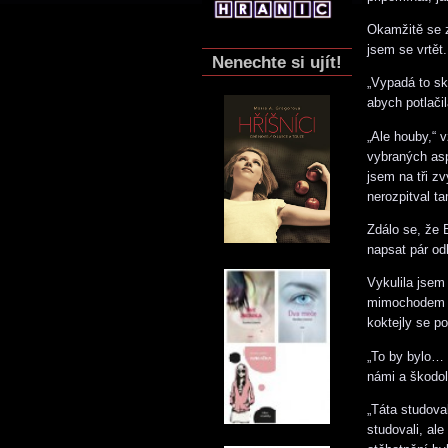
Okamžitě se za
jsem se vrtět.
Nenechte si ujít!
„Vypadá to sk
abych potlači
„Ale houby,“ 
vybraných asp
jsem na tři z
nerozpitval ta
Zdálo se, že 
napsat pár od
Vykulila jsem
mimochodem já
koktejly se p
„To by bylo… 
námi a škodo
„Táta studova
studovali, al