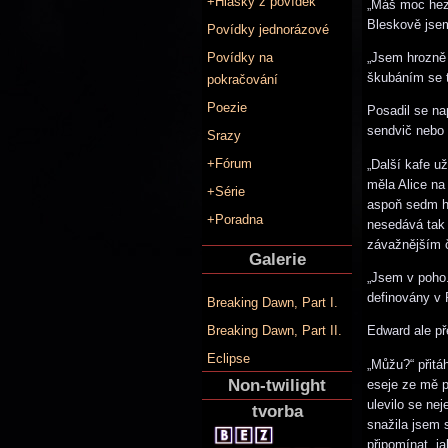
+Hlášky z povídek
„Máš moc hez
Bleskově jsem
Povídky jednorázové
„Jsem hrozně 
Povídky na
škubáním se t
pokračování
Poezie
Posadil se nap
sendvič nebo 
Srazy
+Fórum
„Další kafe u
měla Alice na
+Série
aspoň sedm hod
+Poradna
nesedává tak 
závažnějším č
Galerie
„Jsem v poho.
definovány v 
Breaking Dawn, Part I.
Edward ale př
Breaking Dawn, Part II.
Eclipse
„Můžu?“ přitá
Non-twilight
eseje ze mě p
ulevilo se ne
tvorba
snažila jsem 
připomínat, ja