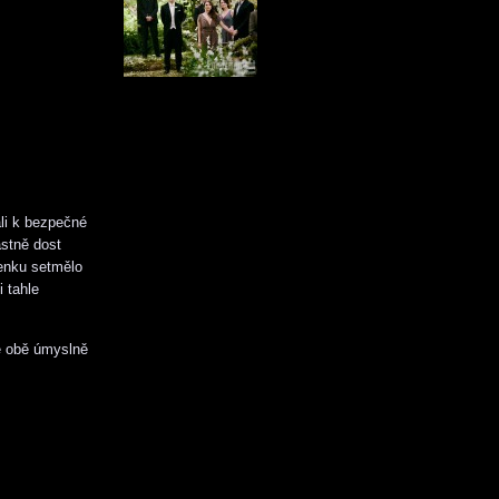
li k bezpečné
astně dost
venku setmělo
 tahle
e obě úmyslně