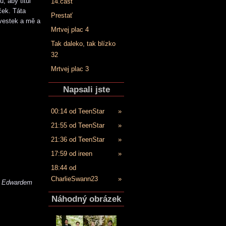
, aby titul
14.časť
ček. Táta
Prestať
švestek a mě a
Mrtvej plac 4
Tak daleko, tak blízko
32
Mrtvej plac 3
Napsali jste
00:14 od TeenStar
»
21:55 od TeenStar
»
21:36 od TeenStar
»
17:59 od ireen
»
18:44 od
CharlieSwann23
»
s Edwardem
Náhodný obrázek