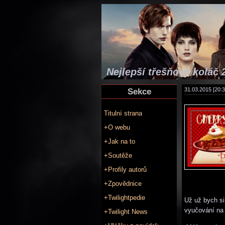
Nejlepší třešňový koláč 
Sekce
31.03.2015 [20:3
Titulní strana
+O webu
+Jak na to
+Soutěže
+Profily autorů
+Zpovědnice
+Twilightpedie
Už už bych si
vyučování na 
+Twilight News