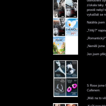
otěhotnění by
získala taky.
prostě nebyl t
vykašlali se n
Natáhla jsem s
„Trhlý?“ napo
„Romantický!“
„Neměli jsme p
Jen jsem přik
S Rose jsme 
Cullenem.
„Máš na to vě