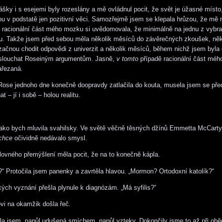
ášky i s esejemi byly rozeslány a mě ovládnul pocit, že svět je úžasné místo
u v podstatě jen pozitivní věci. Samozřejmě jsem se klepala hrůzou, že mě
e racionální část mého mozku si uvědomovala, že minimálně na jednu z vybr
u. Takže jsem před sebou měla několik měsíců do závěrečných zkoušek, ně
začnou chodit odpovědi z univerzit a několik měsíců, během nichž jsem byla 
aslouchat Roseiným argumentům. Jasně,
v tomto
případě racionální část mé
ařezaná.
ose jednoho dne konečně doopravdy zatlačila do kouta, musela jsem se pře
at – jí i sobě – holou realitu.
 jako bych mluvila svahilsky. Ve světě věčně těsných džínů Emmetta McCarty
chce
očividně nedávalo smysl.
lovného přemýšlení měla pocit, že na to konečně kápla.
?“ Protočila jsem panenky a zavrtěla hlavou. „Mormon? Ortodoxní katolík?“
ch vyznání přešla plynule k diagnózám. „Má syfilis?“
i na okamžik došla řeč.
kla jsem, napůl udušená smíchem, napůl vzteky. Dokončily jsme to až při obě