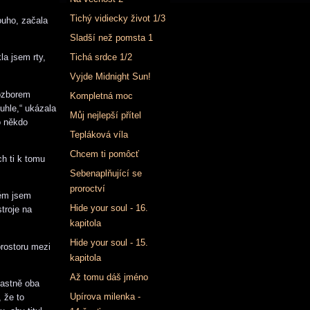
Tichý vidiecky život 1/3
ouho, začala
Sladší než pomsta 1
kla jsem rty,
Tichá srdce 1/2
Vyjde Midnight Sun!
rozborem
Kompletná moc
uhle,“ ukázala
Můj nejlepší přítel
o někdo
Tepláková víla
Chcem ti pomôcť
h ti k tomu
Sebenaplňující se
proroctví
rém jsem
Hide your soul - 16.
troje na
kapitola
Hide your soul - 15.
prostoru mezi
kapitola
Až tomu dáš jméno
lastně oba
Upírova milenka -
 že to