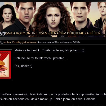
2/3
0],
ambra
,
Povídky jednorázové
, komentováno 31×, zobrazeno 5880×
Může za to lumikk. Chtěla zápletku, tak je tam :))))
Bohužel se mi to tak trochu protáhlo...
Dík, děcka ;)
 protřela unavené oči. Naštěstí jsem si na poslední chvíli vzpomněla, že mi 
školních záchodcích udělala make up. Takže jsem jen zívla. Pořádně.