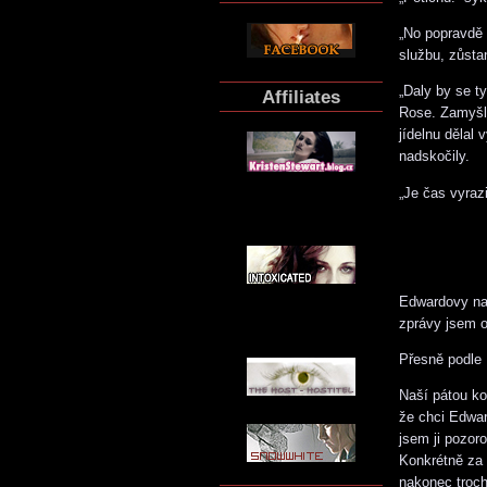
„No popravdě 
službu, zůsta
„Daly by se t
Affiliates
Rose. Zamyšle
jídelnu dělal 
nadskočily.
„Je čas vyrazi
Edwardovy nar
zprávy jsem o
Přesně podle 
Naší pátou ko
že chci Edwar
jsem ji pozoro
Konkrétně za 
nakonec troch