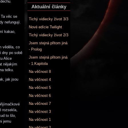
 dechu.
Aktuální články
 Ta věc se
Tichý vidiecky život 3/3
dy nefungují.
Nové edície Twilight
rní kakao,
Tichý vidiecky život 2/3
Jsem stejná přitom jiná
m věděla, co
- Prolog
ři dny po sobě
Jsem stejná přitom jiná
tu Alice
- 1.Kapitola
at nějakým
a telku.
Na věčnost 8
k, jak jsou
Na věčnost 4
Na věčnost 5
Na věčnost 6
Na věčnost 7
přijímačkové
ě rozsekla,
Na věčnost 3
ud to šlo,
Na věčnost 1
ni jemu
Na věčnost 2