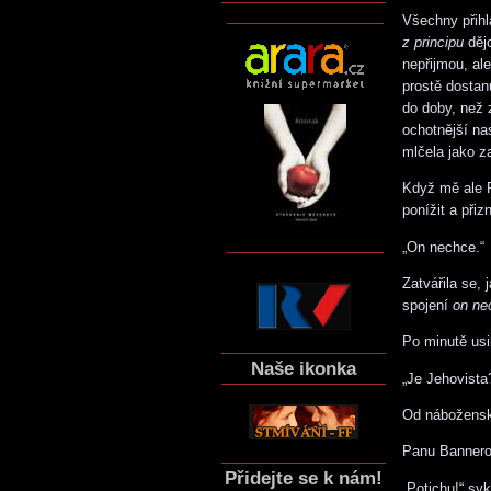
Všechny přihl
z principu
dějo
nepřijmou, al
prostě dostan
do doby, než 
ochotnější n
mlčela jako z
Když mě ale R
ponížit a přizn
„On nechce.“
Zatvářila se,
spojení
on ne
Po minutě usi
Naše ikonka
„Je Jehovista
Od náboženský
Panu Bannerov
Přidejte se k nám!
„Potichu!“ sy