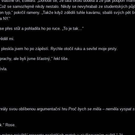
l vlastně on, Edward. „Dohodli se, že táta školu dodělá a že pak podpoří mámu
 Což se samozřejmě nikdy nestalo. Nikdy se nevyhrabali ze studentských půj
en typ,“ pokrčil rameny. „Takže když zdědili tuhle kavárnu, sbalili svých pět 
a NY.“
e přes stůl a pohladila ho po ruce. „To je tak…“
věděl mi.
 pleskla jsem ho po zápěstí. Rychle otočil ruku a sevřel moje prsty.
rachy, ale byli jsme šťastný,“ řekl tiše.
ývla.
hrály svou oblíbenou argumentační hru
Proč bych se měla – neměla vyspat 
k.“ Rose.