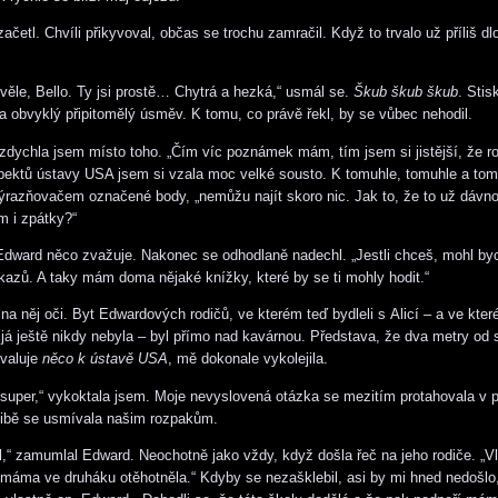
četl. Chvíli přikyvoval, občas se trochu zamračil. Když to trvalo už příliš dl
věle, Bello. Ty jsi prostě… Chytrá a hezká,“ usmál se.
Škub škub škub
. Stis
la obvyklý připitomělý úsměv. K tomu, co právě řekl, by se vůbec nehodil.
vzdychla jsem místo toho. „Čím víc poznámek mám, tím jsem si jistější, že 
ektů ústavy USA jsem si vzala moc velké sousto. K tomuhle, tomuhle a tom
výrazňovačem označené body, „nemůžu najít skoro nic. Jak to, že to už dávn
m i zpátky?“
Edward něco zvažuje. Nakonec se odhodlaně nadechl. „Jestli chceš, mohl byc
kazů. A taky mám doma nějaké knížky, které by se ti mohly hodit.“
 na něj oči. Byt Edwardových rodičů, ve kterém teď bydleli s Alicí – a ve kte
 ještě nikdy nebyla – byl přímo nad kavárnou. Představa, že dva metry od s
ovaluje
něco
k ústavě USA
, mě dokonale vykolejila.
super,“ vykoktala jsem. Moje nevyslovená otázka se mezitím protahovala v 
libě se usmívala našim rozpakům.
l,“ zamumlal Edward. Neochotně jako vždy, když došla řeč na jeho rodiče. „V
e máma ve druháku otěhotněla.“ Kdyby se nezašklebil, asi by mi hned nedošlo,