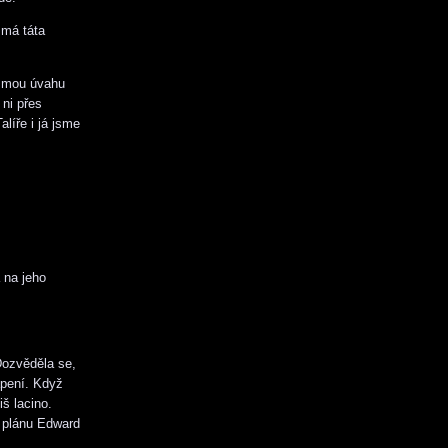
 má táta
a mou úvahu
ni přes
líře i já jsme
 na jeho
Dozvěděla se,
apení. Když
iš lacino.
 plánu Edward