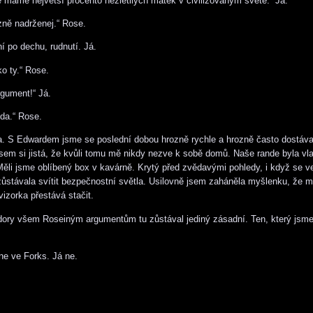
e máme největší procento nezletilých matek v civilizovaným světě.“ Já.
zně nadrženej.“ Rose.
í po dechu, rudnutí. Já.
ko ty.“ Rose.
rgument!“ Já.
vda.“ Rose.
a. S Edwardem jsme se poslední dobou hrozně rychle a hrozně často dostáva
 jsem si jistá, že kvůli tomu mě nikdy nezve k sobě domů. Naše rande byla vl
Měli jsme oblíbený box v kavárně. Krytý před zvědavými pohledy, i když se 
ůstávala svítit bezpečnostní světla. Usilovně jsem zaháněla myšlenku, že mi
vizorka přestává stačit.
dory všem Roseiným argumentům tu zůstával jediný zásadní. Ten, který jsm
e ve Forks. Já ne.