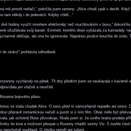
na mě prostě netlačí,“ pokrčila jsem rameny. „Alice chodí spát v devět. Když
nu tam někdy i do jedenácti. Kdyby chtěl…“
y dvě hodiny využít mnohem efektivnějc než muchlováním v boxu,“ dokončil
ně ožužlávala svůj banán. Emmett, kterého dnes vykázala za kamarády, na 
významné obličeje, ale ona ho ignorovala. Najednou prudce bouchla do stolu. Ta
t do útoku!“ prohlásila odhodlaně.
ozeniny vycházely na pátek. Tři dny předtím jsem se neukázala v kavárně a
dpovídala jen vlažně a neurčitě.
Roseina bojového plánu.
lonou se stala chudák Alice. O sexu před ní samozřejmě nepadlo ani slovo. 
dovi připravit romantickou večeři a pustit si s ním film. Obojí mělo být překv
vala, jak ochotně Rose přizvukuje, říkala jsem si, že svého bratra prodala příl
lístky do kina a možnost přespat u Roseiny mladší sestry Viv. S
touhle
částí
u neochotně souhlasil. O zbytku neměl ani tušení…