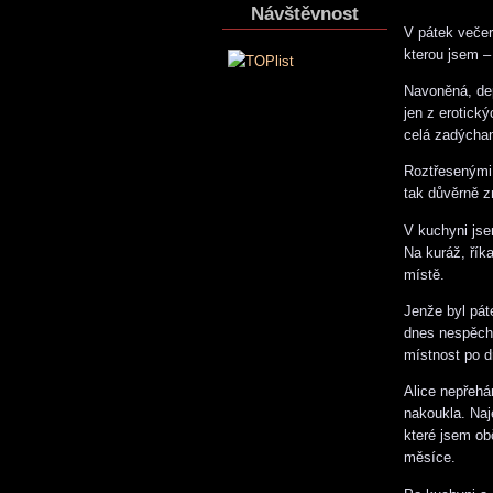
Návštěvnost
V pátek večer
kterou jsem –
Navoněná, dep
jen z erotick
celá zadýchan
Roztřesenými 
tak důvěrně z
V kuchyni jsem
Na kuráž, řík
místě.
Jenže byl pát
dnes nespěcha
místnost po 
Alice nepřehá
nakoukla. Naj
které jsem ob
měsíce.