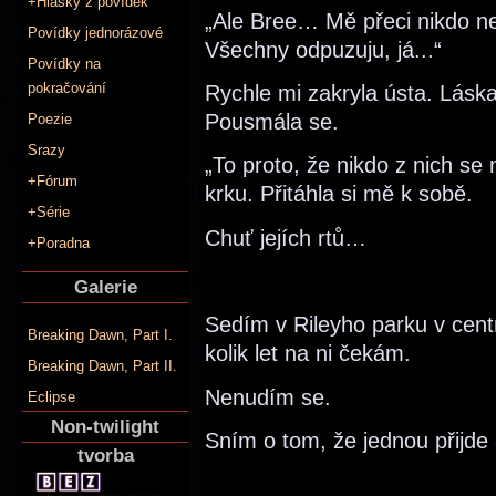
+Hlášky z povídek
„Ale Bree… Mě přeci nikdo n
Povídky jednorázové
Všechny odpuzuju, já...“
Povídky na
pokračování
Rychle mi zakryla ústa. Láska
Pousmála se.
Poezie
Srazy
„To proto, že nikdo z nich se
+Fórum
krku. Přitáhla si mě k sobě.
+Série
Chuť jejích rtů…
+Poradna
Galerie
Sedím v Rileyho parku v cent
Breaking Dawn, Part I.
kolik let na ni čekám.
Breaking Dawn, Part II.
Nenudím se.
Eclipse
Non-twilight
Sním o tom, že jednou přijde 
tvorba