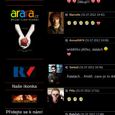
Děkuji!!!
6)
Marcelle
(31.07.2012 19:42)
5)
Anna43474
(31.07.2012 19:09)
ambřičko jiřičko, áááách
4)
SarkaS
(31.07.2012 18:36)
Ááááách... Ambři, zase jsi to d
Naše ikonka
3)
Pilly
(31.07.2012 17:51)
Přidejte se k nám!
2)
BabčaS
(31.07.2012 17:48)