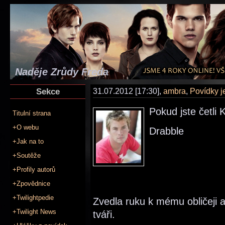
Naděje Zrůdy Freda
Sekce
31.07.2012 [17:30],
ambra
,
Povídky 
Pokud jste četli 
Titulní strana
+O webu
Drabble
+Jak na to
+Soutěže
+Profily autorů
+Zpovědnice
+Twilightpedie
Zvedla ruku k mému obličeji 
+Twilight News
tváři.