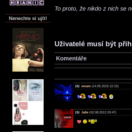
To proto, že nikdo z nich se 
Nenechte si ujít!
Uživatelé musí být při
Komentáře
16)
emam
(14.05.2015 22:15)
15)
Jalle
(02.08.2013 20:47)