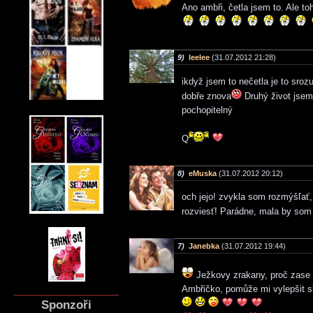
Ano ambři, četla jsem to. Ale
9)
leelee
(31.07.2012 21:28)
ikdyž jsem to nečetla je to sroz
dobře znova
Druhý život jsem 
pochopitelný
Q
8)
eMuska
(31.07.2012 20:12)
och jejo! zvykla som rozmýšľať, 
rozviesť! Parádne, mala by som 
7)
Janebka
(31.07.2012 19:44)
Ježkovy zrakany, proč zase
Ambřičko, pomůže mi vylepšit s
Sponzoři