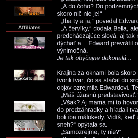
„A do čoho? Do podzemných 
skoro nič nie je!“
„Iba ty a ja,“ povedal Edwar
Affiliates
„A červíky,“ dodala Bella, al
predchádzajúce slová, aj tak
dýchať a... Edward prevrátil 
výnimočná.
Je tak obyčajne dokonalá...
Krajina za oknami bola skoro 
tvorili tvar, čo sa stáčal do s
objav ozrejmila Edwardovi. Te
„Máš úžasnú predstavivosť.
„Však? Aj mama mi to hovori
do predzáhradky a hľadali tv
boli iba málokedy. Vidíš, keď 
sneh?“ opýtala sa.
„Samozrejme, ty nie?“