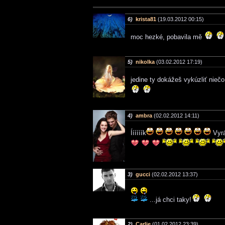
6)
krista81
(19.03.2012 00:15)
moc hezké, pobavila mě
5)
nikolka
(03.02.2012 17:19)
jedine ty dokážeš vykúzliť nieč
4)
ambra
(02.02.2012 14:11)
Íííííík
Vyrá
3)
gucci
(02.02.2012 13:37)
...já chci taky!
2)
Carlie
(01.02.2012 23:39)