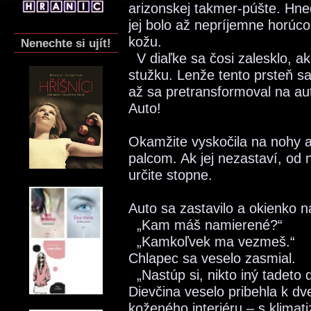
arizonskej takmer-púšte. Hned
jej bolo až nepríjemne horúco
kožu.
Nenechte si ujít!
V diaľke sa čosi zalesklo, a
stužku. Lenže tento prsteň sa
až sa pretransformoval na au
Auto!
Okamžite vyskočila na nohy a
palcom. Ak jej nezastaví, od
určite stopne.
Auto sa zastavilo a okienko n
„Kam máš namierené?“
„Kamkoľvek ma vezmeš.“
Chlapec sa veselo zasmial.
„Nastúp si, nikto iný tadeto 
Dievčina veselo pribehla k d
koženého interiéru – s klimati