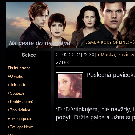
Na ceste do neznáma
Sekce
01.02.2012 [22:30],
eMuska
,
Povídky
2718×
Titulní strana
Posledná poviedk
+O webu
+Jak na to
+Soutěže
+Profily autorů
:D :D Vtipkujem, nie navždy
+Zpovědnice
pobyt. Držte palce a užite si 
+Twilightpedie
+Twilight News