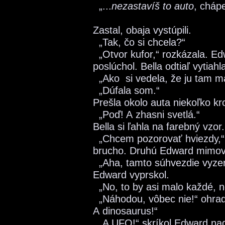
„...
nezastavíš to auto
, cháp
Zastal, obaja vystúpili.
„Tak, čo si chcela?“
„Otvor kufor,“ rozkázala. Ed
poslúchol. Bella odtiaľ vytiahl
„Ako
si vedela, že ju tam
„Dúfala som.“
Prešla okolo auta niekoľko kr
„Poď! A zhasni svetlá.“
Bella si ľahla na farebný vzor
„Chcem pozorovať hviezdy,“ 
brucho. Druhú Edward mimovo
„Aha, tamto súhvezdie vyzer
Edward vyprskol.
„No, to by asi malo každé, 
„Náhodou, vôbec nie!“ ohradi
A dinosaurus!“
„A UFO!“ skríkol Edward nadš