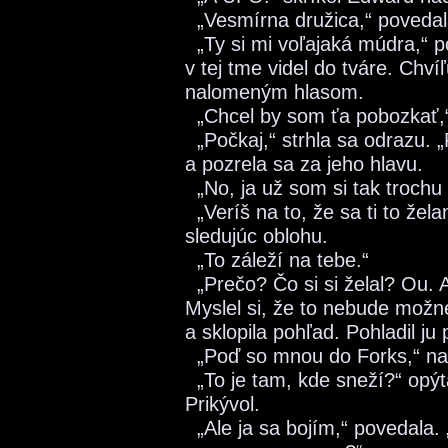
„Vesmírna družica,“ povedal
„Ty si mi voľajaká múdra,“ p
v tej tme videl do tváre. Chví
nalomeným hlasom.
„Chcel by som ťa pobozkať,“ 
„Počkaj,“ strhla sa odrazu. „
a pozrela sa za jeho hlavu.
„No, ja už som si tak trochu 
„Veríš na to, že sa ti to žel
sledujúc oblohu.
„To záleží na tebe.“
„Prečo? Čo si si želal? Ou. 
Myslel si, že to nebude možné
a sklopila pohľad. Pohladil ju p
„Poď so mnou do Forks,“ nav
„To je tam, kde sneží?“ opýt
Prikývol.
„Ale ja sa bojím,“ povedala