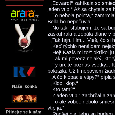
„Edward!“ zahíkala so smie
jeden vtip!“ Až sa chytala za
„To nebola pointa,“ zamrmlal
Bella ho nepočúvla.
„No tak, sľubujem, že sa bu
zaskuhrala a zopäla dlane v
„Tak fajn. Hm... Vieš, čo si
„Keď rýchlo nenájdem nejaký
„Hej! Kazíš mi to!“ okríkol j
„Tak mi povedz nejaký, ktor
„Ty určite poznáš všetky... 
pokazila. Už ti nepoviem žiade
„A čo klopacie vtipy?“ pípla
„Klop, klop.“
Naše ikonka
„Kto tam?“
„Žiaden vtip!“ zachrčal a za
„To ale vôbec nebolo smiešne
vtip ja.“
Přidejte se k nám!
„Radšej nie, lebo sa budem