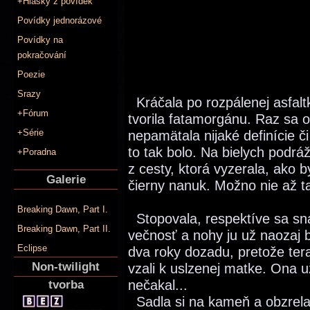
+Hlášky z povídek
Povídky jednorázové
Povídky na
pokračování
Poezie
Srazy
Kráčala po rozpálenej asfalt
+Fórum
tvorila fatamorgánu. Raz sa o 
+Série
nepamätala nijaké definície 
to tak bolo. Na bielych podrá
+Poradna
z cesty, ktorá vyzerala, ako 
Galerie
čierny nanuk. Možno nie až ta
Breaking Dawn, Part I.
Stopovala, respektíve sa sn
Breaking Dawn, Part II.
večnosť a nohy ju už naozaj b
Eclipse
dva roky dozadu, pretože tera
Non-twilight
vzali k uslzenej matke. Ona 
nečakal...
tvorba
Sadla si na kameň a obzrel