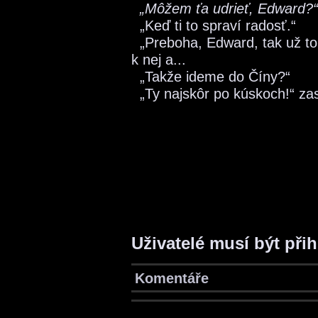
„Môžem ťa udrieť, Edward?“
„Keď ti to spraví radosť.“
„Preboha, Edward, tak už to
k nej a...
„Takže ideme do Číny?“
„Ty najskôr po kúskoch!“ zasy
Uživatelé musí být při
Komentáře