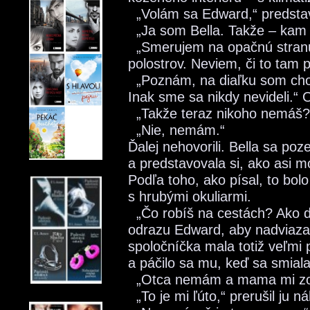
„Volám sa Edward,“ predstav
„Ja som Bella. Takže – kam
„Smerujem na opačnú stranu
polostrov. Neviem, či to tam 
„Poznám, na diaľku som cho
Inak sme sa nikdy nevideli.“ 
„Takže teraz nikoho nemáš?“
„Nie, nemám.“
Ďalej nehovorili. Bella sa po
a predstavovala si, ako asi m
Podľa toho, ako písal, to bolo
s hrubými okuliarmi.
„Čo robíš na cestách? Ako dl
odrazu Edward, aby nadviaza
spoločníčka mala totiž veľmi p
a páčilo sa mu, keď sa smiala
„Otca nemám a mama mi zo
„To je mi ľúto,“ prerušil ju ná