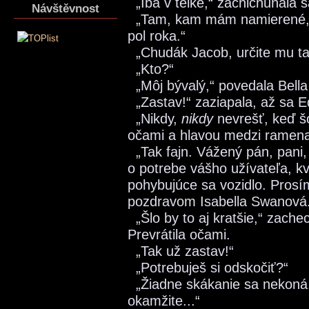
„Iba v telke,“ zachichúňala s
Návštěvnost
„Tam, kam mám namierené, 
pol roka.“
„Chudák Jacob, určite mu ta
„Kto?“
„Môj bývalý,“ povedala Bella
„Zastav!“ zaziapala, až sa E
„Nikdy,
nikdy
nevrešť, keď šo
očami a hlavou medzi ramen
„Tak fajn. Vážený pán, pani
o potrebe vášho užívateľa, k
pohybujúce sa vozidlo. Pros
pozdravom Isabella Swanová. 
„Šlo by to aj kratšie,“ zache
Prevrátila očami.
„Tak už zastav!“
„Potrebuješ si odskočiť?“
„Žiadne skákanie sa nekoná
okamžite...“