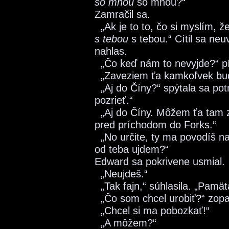
so mnou
so mnou?“
Zamračil sa.
„Ak je to to, čo si myslím, 
s tebou
s tebou.“ Cítil sa ne
nahlas.
„Čo keď nám to nevyjde?“ p
„Zaveziem ťa kamkoľvek bud
„Aj do Číny?“ spýtala sa p
pozrieť.“
„Aj do Číny. Môžem ťa tam z
pred príchodom do Forks.“
„No určite, ty ma povodíš 
od teba ujdem?“
Edward sa pokrivene usmial.
„Neujdeš.“
„Tak fajn,“ súhlasila. „Pamät
„Čo som chcel urobiť?“ zopa
„Chcel si ma pobozkať!“
„A môžem?“