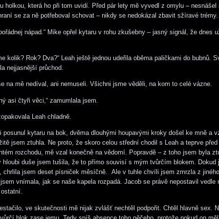
u holkou, která ho při tom uvidí. Před pár lety mě vyvedl z omylu – nesnášel
i hraní se za ně potřeboval schovat – nikdy se nedokázal zbavit sžíravé trémy.
 pořádnej nápad.“ Mike opřel kytaru v rohu zkušebny – jasný signál, že dnes 
e kolik? Rok? Dva?“ Leah ještě jednou udeřila oběma paličkami do bubnů. Svo
a nejjasnější průchod.
se na mě nedíval, ani nemuseli. Všichni jsme věděli, na kom to celé vázne.
ý asi čtyři věci,“ zamumlala jsem.
zopakovala Leah chladně.
si posunul kytaru na bok, dvěma dlouhými houpavými kroky došel ke mně a 
tě jsem ztuhla. Ne proto, že skoro celou střední chodil s Leah a teprve pře
iontém rozchodu, mě vzal konečně na vědomí. Popravdě – z toho jsem byla ztu
 v hloubi duše jsem tušila, že to přímo souvisí s mým tvůrčím blokem. Dokud
ě, chrlila jsem deset písniček měsíčně. Ale v tuhle chvíli jsem zmrzla z jinéh
 jsem vnímala, jak se naše kapela rozpadá. Jacob se právě nepostavil vedle 
ostatní.
estačilo, ve skutečnosti mě nijak zvlášť nechtěl podpořit. Chtěl hlavně sex. 
vůrčí blok zase jemu. Tedy spíš absence toho něčeho, protože pokud on měl