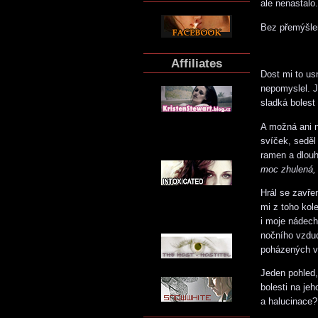
ale nenastalo
Bez přemýšle
Affiliates
Dost mi to us
nepomyslel. J
sladká bolest 
A možná ani n
svíček, seděl
ramen a dlouh
moc zhulená,
Hrál se zavře
mi z toho kol
i moje nádech
nočního vzduc
poházených vš
Jeden pohled,
bolesti na je
a halucinace?