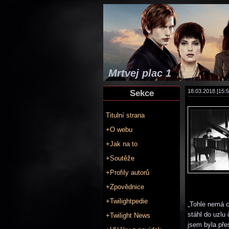
Mrtvej plac 1
Sekce
18.03.2018 [15:5
Titulní strana
+O webu
+Jak na to
+Soutěže
+Profily autorů
+Zpovědnice
+Twilightpedie
„Tohle nemá ce
stáhl do uzlu
+Twilight News
jsem byla pře