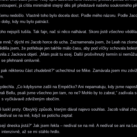
ystoupení, já cítila minimálně stejný děs při představě našeho soukromého př
čemu nedošlo. Vlastně toho bylo docela dost. Podle mého názoru. Podle Jac
o doby, kdy mu bylo patnáct.
ho nejspíš tušila. Tak fajn, nač si něco nalhávat. Skoro jistě
všechno
věděla
e mně,“ dýchl mi Jacob horce do ucha. Zaznamenala jsem, že Leah na zlome
Věděla jsem, že potřebuje jen takhle málo času, aby pod víčky schovala boles
ila z Jackova objetí. „Mám psát tu esej. Další prošvihnutý termín si nemůžu 
m se přehnaně omluvně.
 pak některou část zhudebnit?“ uchechtnul se Mike. Zamávala jsem mu zdv
em.
vydechla. „Co kdybysme zašli na Empéčko? Ani nepamatuju, kdy jsme naposle
rali Bellu, psali jsme všechno jen tam, no ne? Mohlo by to zabrat,“ zadívala
s s vyčkávavě zdviženým obočím.
 luskl prsty. Obvyklý způsob, kterým dával najevo souhlas. Jacob váhal zhru
 Nedíval se na mě, když se potichu zeptal:
sejí dneska jistá?“ Jak jsem řekla – nedíval se na mě. A nedíval se ani na Lea
 intenzivně, až se mi stáhlo hrdlo.