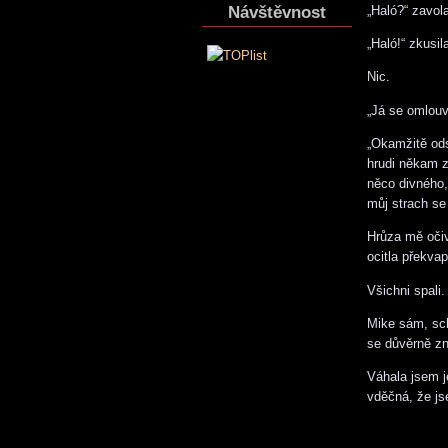
Návštěvnost
„Haló?“ zavol
„Haló!“ zkusila
Nic.
„Já se omlouv
„Okamžitě ods
hrudi někam z
něco divného,
můj strach se
Hrůza mě očiv
ocitla překvap
Všichni spali.
Mike sám, scho
se důvěrně zn
Váhala jsem j
vděčná, že js