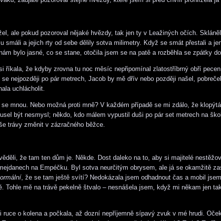
žel, ale pokud pozoroval nějaké hvězdy, tak jen ty v Leažiných očích. Skláně
 smáli a jejich rty od sebe dělily sotva milimetry. Když se smát přestali a je
ám bylo jasné, co se stane, otočila jsem se na patě a rozběhla se zpátky do
si říkala, že kdyby zrovna tu noc měsíc nepřipomínal zlatostříbrný obří pecen
h se nejpozději po pár metrech, Jacob by mě dřív nebo později našel, pobreče
ala uchlácholit.
l se mnou. Nebo možná proti mně? V každém případě se mi zdálo, že klopýt
usel být nesmysl; někdo, kdo málem vypustil duši po pár set metrech na škol
še trávy změnit v zázračného běžce.
věděli, že tam ten dům je. Někde. Dost daleko na to, aby si majitelé nestěžov
 mejdanech na Empéčku. Byl sotva neurčitým obrysem, ale já se okamžitě zas
ormální
, že se tam ještě svítí? Nedokázala jsem odhadnout čas a mobil js
ě. Tohle mě na trávě pekelně štvalo – nesnášela jsem, když mi někam jen ta
i ruce o kolena a počkala, až dozní nepříjemně sípavý zvuk v mé hrudi. Oče