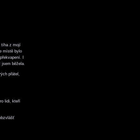
tíha z mojí
e místě bylo
překvapení. I
ž jsem běžela.
ých přátel,
 lidi, kteří
obzvlášť