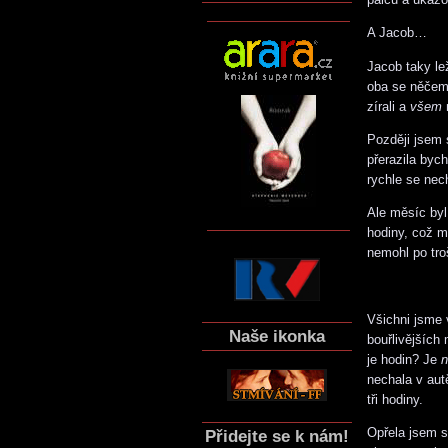
A Jacob…
Jacob taky le
oba se něčemu
zírali a
všem
n
Později jsem 
přerazila byc
rychle se nech
Ale měsíc by
hodiny, což m
nemohl po tro
Všichni jsme 
Naše ikonka
bouřlivějších
je hodin? Je
n
nechala v aut
tři hodiny.
Opřela jsem s
Přidejte se k nám!