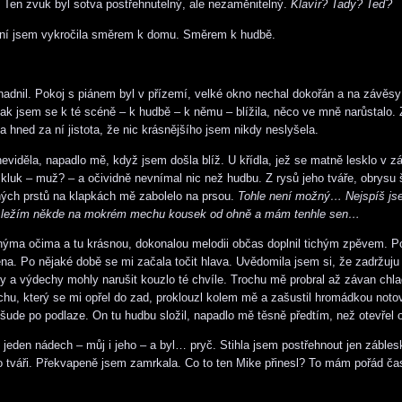
. Ten zvuk byl sotva postřehnutelný, ale nezaměnitelný.
Klavír? Tady? Teď?
ní jsem vykročila směrem k domu. Směrem k hudbě.
nadnil. Pokoj s piánem byl v přízemí, velké okno nechal dokořán a na závěsy
ak jsem se k té scéně – k hudbě – k němu – blížila, něco ve mně narůstalo. 
a hned za ní jistota, že nic krásnějšího jsem nikdy neslyšela.
eviděla, napadlo mě, když jsem došla blíž. U křídla, jež se matně lesklo v zá
 kluk – muž? – a očividně nevnímal nic než hudbu. Z rysů jeho tváře, obrysu 
ých prstů na klapkách mě zabolelo na prsou.
Tohle není možný… Nejspíš js
 ležím někde na mokrém mechu kousek od ohně a mám tenhle sen…
nýma očima a tu krásnou, dokonalou melodii občas doplnil tichým zpěvem. 
ena. Po nějaké době se mi začala točit hlava. Uvědomila jsem si, že zadržuju
y a výdechy mohly narušit kouzlo té chvíle. Trochu mě probral až závan chl
hu, který se mi opřel do zad, proklouzl kolem mě a zašustil hromádkou notov
ude po podlaze. On tu hudbu složil, napadlo mě těsně předtím, než otevřel o
 jeden nádech – můj i jeho – a byl… pryč. Stihla jsem postřehnout jen zábles
ho tváři. Překvapeně jsem zamrkala. Co to ten Mike přinesl? To mám pořád č