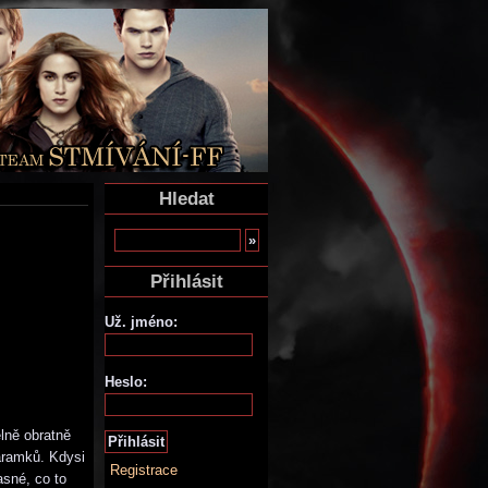
Hledat
Přihlásit
Už. jméno:
Heslo:
elně obratně
náramků. Kdysi
Registrace
asné, co to