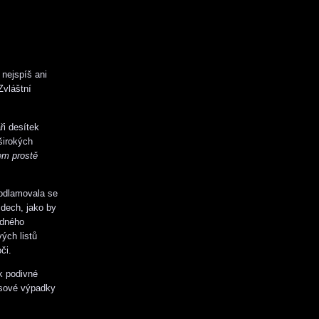
 nejspíš ani
Zvláštní
ři desítek
širokých
em prostě
Podlamovala se
 dech, jako by
adného
ých listů
či.
k podivné
asové výpadky