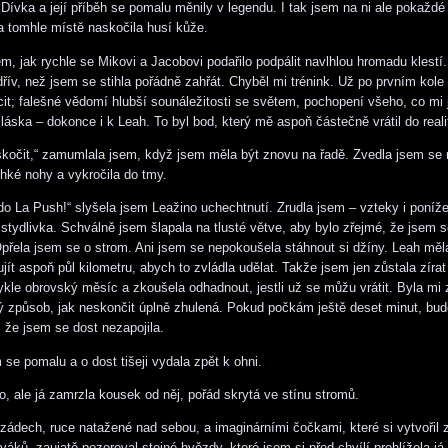
Dívka a její příběh se pomalu měnily v legendu. I tak jsem na ni ale pokaždé
 tomhle místě naskočila husí kůže.
m, jak rychle se Mikovi a Jacobovi podařilo podpálit navlhlou hromadu klestí.
dřív, než jsem se stihla pořádně zahřát. Chyběl mi trénink. Už po prvním kole 
t; falešné vědomí hlubší sounáležitosti se světem, pochopení všeho, co mi j
láska – dokonce i k Leah. To byl bod, který mě aspoň částečně vrátil do reali
kočit,“ zamumlala jsem, když jsem měla být znovu na řadě. Zvedla jsem se 
ehké nohy a vykročila do tmy.
o La Push!“ slyšela jsem Leažino uchechtnutí. Zrudla jsem – vzteky i poníže
tydlivka. Schválně jsem šlapala na tlusté větve, aby bylo zřejmé, že jsem s
Opřela jsem se o strom. Ani jsem se nepokoušela stáhnout si džíny. Leah měl
jít aspoň půl kilometru, abych to zvládla udělat. Takže jsem jen zůstala zíra
ykle obrovský měsíc a zkoušela odhadnout, jestli už se můžu vrátit. Byla mi 
rý způsob, jak neskončit úplně zhulená. Pokud počkám ještě deset minut, bu
, že jsem se dost nezapojila.
se pomalu a o dost tišeji vydala zpět k ohni.
lo, ale já zamrzla kousek od něj, pořád skrytá ve stínu stromů.
 zádech, ruce natažené nad sebou, a imaginárními čočkami, které si vytvořil
váků, zaujatě pozoroval stejné hvězdy, které jsem si před chvílí prohlížela j