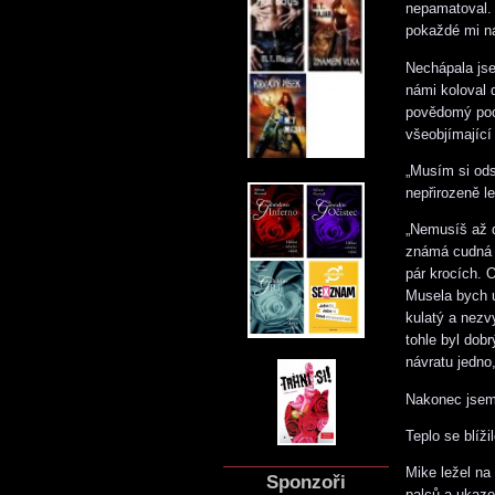
nepamatoval. 
pokaždé mi na
Nechápala jse
námi koloval 
povědomý poci
všeobjímající 
„Musím si ods
nepřirozeně l
„Nemusíš až d
známá cudná s
pár krocích. 
Musela bych u
kulatý a nezv
tohle byl dob
návratu jedno
Nakonec jsem 
Teplo se blíži
Mike ležel na
Sponzoři
palců a ukazo