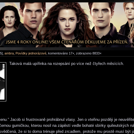
5],
ambra
,
Povídky jednorázové
, komentováno 17×, zobrazeno 8833×
Taková malá upířinka na rozepsání po více než čtyřech měsících.
nu.“ Jacob si frustrovaně prohrábnul vlasy. Jen o vteřinu později je neuvěřit
 černou gumičkou, kterou nosil na zápěstí vedle bohaté sbírky quileutských 
svědčená, že si to doma trénuje před zrcadlem, protože mu prostě musí být j