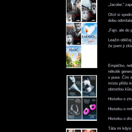
„Jacobe,“ zap
Olízl si spod
dobu odmítala
„Fajn, ale do
Leažin obliče
že jsem ji zk
Empéčko, nebo
několik gener
v puse. Čím s
místo přišlo 
obrostlou kůr
Historku o zt
Historku o mr
Historku o dí
Táta mi kdysi