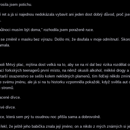
rosila jsem potichu.
ní ret a já si najednou nedokázala vybavit ani jeden dost dobrý důvod, proč js
.
 půlnoci musím být doma,“ rozhodila jsem poraženě ruce.
j se změnil v masku bez výrazu. Došlo mi, že doufala v moje odmítnutí. Skor
lamala.
li Mrtvý plac, mýtina dost velká na to, aby se na ní dal bez rizika rozdělat 
ací forkských teenagerů první místo, na němž okusili alkohol, měkké drogy a
tarší osazenstvo se sešlo kolem neklidných plamenů, tím řidčeji někdo zmínil
ke svému jménu, ale já si na tu historku vzpomněla pokaždé, když světla aut
u stromů.
racené dívce.
tvé dívce.
vce, která sem prý tu osudnou noc přišla sama a dobrovolně.
 řekl, že ještě jeho babička znala její jméno; on a nikdo z mých známých si je