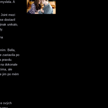
 myslela. A
 Joint mezi
se dostavil
inak unikalo,
ty.
na
ním. Bella,
e zastavila po
a pravdu.
t na dokonale
zima, ale
de jim po mém
 ze svých
á sama.