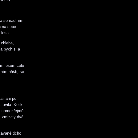
la se nad ním,
n na sebe
 lesa.
 chleba,
la bych si a
ám lesem celé
ním hřišti, se
ali ani po
tavila. Kolik
em samozřejmě
k zmizely dvě
kávané ticho