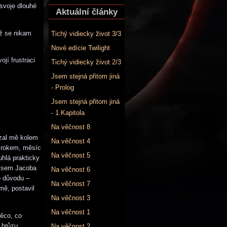
 svoje dlouhé
Aktuální články
už se nikam
Tichý vidiecky život 3/3
Nové edície Twilight
jí frustraci
Tichý vidiecky život 2/3
Jsem stejná přitom jiná
- Prolog
Jsem stejná přitom jiná
- 1.Kapitola
Na věčnost 8
vzal mě kolem
Na věčnost 4
d rokem, měsíc
Na věčnost 5
hlá prakticky
 jsem Jacoba
Na věčnost 6
o důvodu –
Na věčnost 7
mě, postavil
Na věčnost 3
Na věčnost 1
Něco, co
 hrůzu
Na věčnost 2