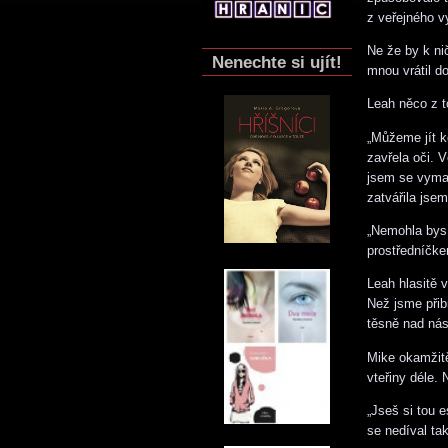
z veřejného v
Ne že by k ni
Nenechte si ujít!
mnou vrátil d
Leah něco z to
„Můžeme jít k
zavřela oči. 
jsem se vyman
zatvářila jse
„Nemohla bys
prostředníčk
Leah hlasitě 
Než jsme přib
těsně nad ná
Mike okamžitě
vteřiny déle.
„Jseš si tou e
se nedíval tak