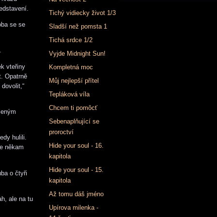
edstavení.
Tichý vidiecky život 1/3
oba se se
Sladší než pomsta 1
Tichá srdce 1/2
.
Vyjde Midnight Sun!
k vteřiny
Kompletná moc
t. Opatrně
Můj nejlepší přítel
dovolit,“
Tepláková víla
Chcem ti pomôcť
iženým
Sebenaplňující se
proroctví
dy hulili.
Hide your soul - 16.
 se někam
kapitola
Hide your soul - 15.
ba o čtyři
kapitola
Až tomu dáš jméno
h, ale na tu
Upírova milenka -