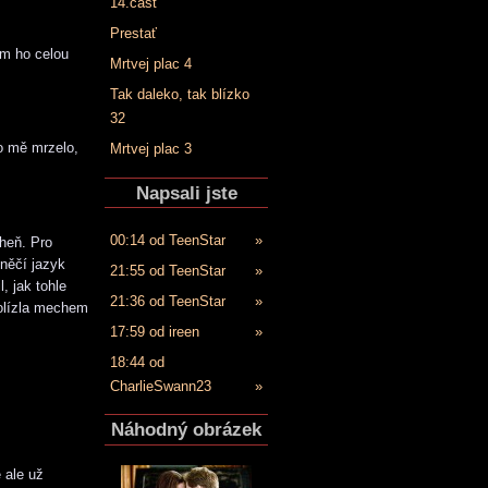
14.časť
Prestať
em ho celou
Mrtvej plac 4
Tak daleko, tak blízko
32
o mě mrzelo,
Mrtvej plac 3
Napsali jste
00:14 od TeenStar
»
oheň. Pro
 něčí jazyk
21:55 od TeenStar
»
, jak tohle
21:36 od TeenStar
»
 olízla mechem
17:59 od ireen
»
18:44 od
CharlieSwann23
»
Náhodný obrázek
 ale už