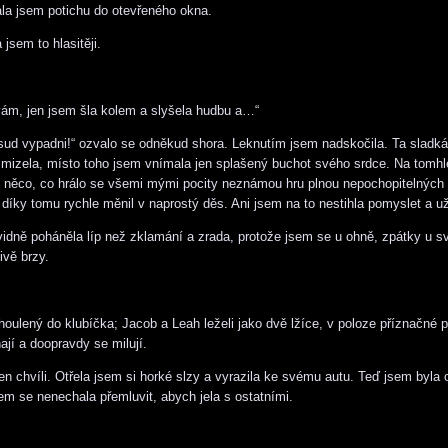
ala jsem potichu do otevřeného okna.
 jsem to hlasitěji.
ám, jen jsem šla kolem a slyšela hudbu a…“
ud vypadni!“ ozvalo se odněkud shora. Leknutím jsem nadskočila. Ta sladká 
mizela, místo toho jsem vnímala jen splašený buchot svého srdce. Na tomhl
 něco, co hrálo se všemi mými pocity neznámou hru plnou nepochopitelných 
 díky tomu rychle měnil v naprostý děs. Ani jsem na to nestihla pomyslet a u
idně poháněla líp než zklamání a zrada, protože jsem se u ohně, zpátky u sv
ivě brzy.
ulený do klubíčka; Jacob a Leah leželi jako dvě lžíce, v poloze příznačné pro
ají a doopravdy se milují.
en chvíli. Otřela jsem si horké slzy a vyrazila ke svému autu. Teď jsem byla 
em se nenechala přemluvit, abych jela s ostatními.