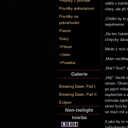
+Hlášky z povídek
udělá s každo
Povídky jednorázové
vlasy, ale př
Povídky na
„Chtělo by to
pokračování
nepohneme.
Poezie
„Na ten čekám
Srazy
vždycky dával
+Fórum
Nikdo z nich 
+Série
„Mám rozdělan
+Poradna
„Rok? Dva?“ 
Galerie
„Hej!“ Jacob 
ramen. Okamži
Breaking Dawn, Part I.
po jejich mil
Breaking Dawn, Part II.
nepřetržitě a
milovala tajn
Eclipse
skoro fyzicky
Non-twilight
se
mezi
mě a 
tvorba
A jako by to n
způsobovalo t