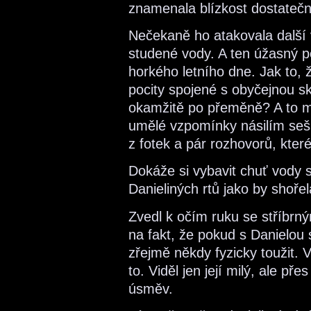
znamenala blízkost dostateč
Nečekaně ho atakovala další
studené vody. A ten úžasný po
horkého letního dne. Jak to, 
pocity spojené s obyčejnou sk
okamžitě po přeměně? A to mál
umělé vzpomínky násilím se
z fotek a pár rozhovorů, kter
Dokáže si vybavit chuť vody 
Danieliných rtů jako by shořel
Zvedl k očím ruku se stříbrný
na fakt, že pokud s Danielou s
zřejmě někdy fyzicky toužit. V
to. Viděl jen její milý, ale p
úsměv.