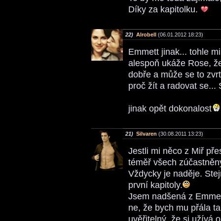
Díky za kapitolku.
22)
Alrobell
(06.01.2012 18:23)
Emmett jinak... tohle m
alespoň ukáže Rose, že 
dobře a může se to zvrt
proč žít a radovat se..
jinak opět dokonalost
21)
Silvaren
(30.08.2011 13:23)
Jestli mi něco z Miř pře
téměř všech zúčastněnýc
Vždycky je naděje. Ste
první kapitoly.
Jsem nadšená z Emmett
ne, že bych mu přála ta
uvěřitelný, že si užívá 