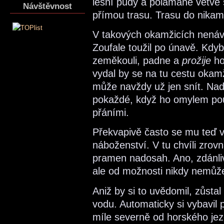
lesní půdy a polámané větve s
Návštěvnost
přímou trasu. Trasu do nikam
V takových okamžicích nenáv
Zoufale toužil po únavě. Kdy
zeměkouli, padne a
prožije
ho
vydal by se na tu cestu okamž
může navždy už jen snít. Nad 
pokaždé, když ho omylem použ
přáními.
Překvapivě často se mu teď v
náboženství. V tu chvíli zrov
pramen nadosah. Ano, zdánliv
ale od možnosti nikdy nemůže
Aniž by si to uvědomil, zůstal
vodu. Automaticky si vybavil
míle severně od horského jeze