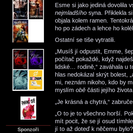
Esme si jako jediná dovolila v
nejmladšího
syna. Přiklekla s
objala kolem ramen. Tentokrát
ho po zádech a lehce ho koléb
Ostatní se tiše vytratili.
„Musíš jí odpustit, Emme, še
počítač pokaždé, když najde
lidské… rodině,“ zaváhala u toh
hlas nedokázal skrýt bolest, 
mi, neznám nikoho, kdo by mě
myslím
obě
části jejího život
„Je krásná a chytrá,“ zabruče
„O to je to všechno horší. P
mít pocit, že se jí osud tím
jí to až doteď k něčemu bylo?“
Sponzoři