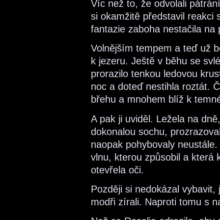
Víc než to, že odvolali pátrá
si okamžitě představil reakci
fantazie zaboha nestačila na
Volnějším tempem a teď už be
k jezeru. Ještě v běhu se svlé
prorazilo tenkou ledovou krust
noc a doteď nestihla roztát. 
břehu a mnohem blíž k temné
A pak ji uviděl. Ležela na dn
dokonalou sochu, prozrazovala
naopak pohybovaly neustále. O
vlnu, kterou způsobil a která
otevřela oči.
Později si nedokázal vybavit,
modři zírali. Naproti tomu s na