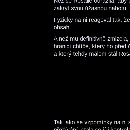
Než se Rosalie odrazila, aby 
zakrýt svou úžasnou nahotu.
Fyzicky na ni reagoval tak, že 
obsah.
A než mu definitivně zmizela,
hranicí chtíče, který ho před
a který tehdy málem stál Rosal
Tak jako se vzpomínky na ni s
přežívání, stala se jí i kontrola