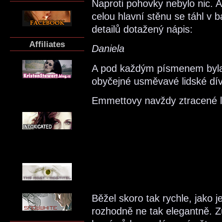
Naproti pohovky nebylo nic. 
celou hlavní stěnu se táhl v
detailů dotažený nápis:
Affiliates
Daniela
A pod každým písmenem byla 
obyčejné usměvavé lidské dív
Emmettovy navždy ztracené li
Běžel skoro tak rychle, jako 
rozhodně ne tak elegantně. Z