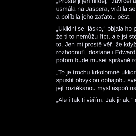
„Prostě ji jen hlídej,“ zavrčel
usmála na Jaspera, vrátila s
a políbila jeho zaťatou pěst.
„Uklidni se, lásko,“ objala h
že ti to nemůžu říct, ale jsi 
to. Jen mi prostě věř, že kdy
rozhodnutí, dostane i Edward 
potom bude muset správně ro
„To je trochu krkolomné uklidn
spustit obvyklou obhajobu své 
její roztěkanou mysl aspoň na 
„Ale i tak ti věřím. Jak jinak,