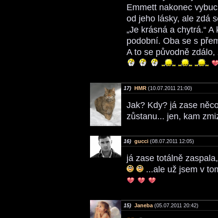
Emmett nakonec vybuc
od jeho lásky, ale zdá s
„Je krásná a chytrá.“ A 
podobní. Oba se s přem
A to se původně zdálo
17)
HMR
(10.07.2011 21:00)
Jak? Kdy? já zase něco 
zůstanu... jen, kam zmi
16)
gucci
(08.07.2011 12:05)
já zase totálně zaspala,
...ale už jsem v to
15)
Janeba
(05.07.2011 20:42)