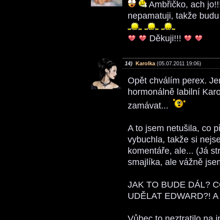
Ambřičko, ach jo!!!
nepamatuji, takže budu
Děkuji!!!
14)
Karolka
(05.07.2011 19:06)
Opět chválím perex. Je
hormonálně labilní Kar
zamávat...
A to jsem netušila, co p
vybuchla, takže si nejs
komentáře, ale... (Já s
smajlíka, ale vážně jsem
JAK TO BUDE DÁL? C
UDĚLAT EDWARD?! A 
Vůbec to neztratilo na 