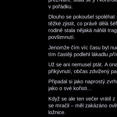
v pořádku.
Dlouho se pokoušel spoléhat s
těžké zjistit, co právě dělá šé
rodině stala nějaká
náhlá
trag
povšimnutí.
Jenomže čím víc času byl nuce
tím častěji podlehl lákadlu
pří
Už se ani nemusel ptát. A on
přikývnutí, občas zdvižený pa
Připadal si jako naprostý zvr
jako o své kořisti…
Když se ale ten večer vrátil z 
se mračil – měl zakázáno ovli
ložnice.