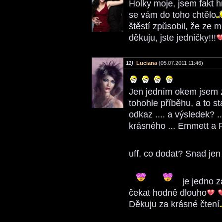
Holky moje, jsem fakt h
se vám do toho chtělo
štěstí způsobil, že ze m
děkuju, jste jedničky!!!
11)
Luciana
(05.07.2011 11:46)
Jen jedním okem jsem z
tohohle příběhu, a to s
odkaz .... a výsledek? 
krásného ... Emmett a R
uff, co dodat? Snad jen
je jedno z
čekat hodně dlouho
Děkuju za krásné čtení