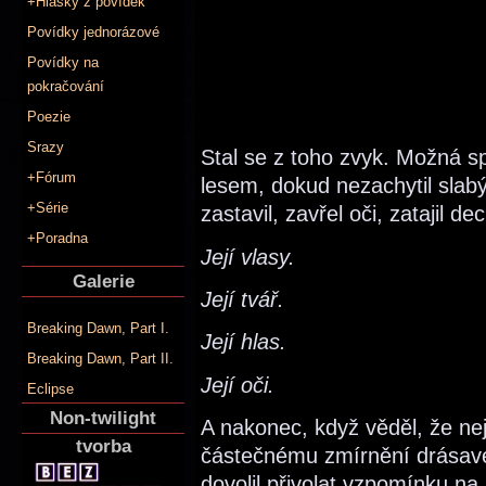
+Hlášky z povídek
Povídky jednorázové
Povídky na
pokračování
Poezie
Srazy
Stal se z toho zvyk. Možná s
+Fórum
lesem, dokud nezachytil slab
+Série
zastavil, zavřel oči, zatajil de
+Poradna
Její vlasy.
Galerie
Její tvář.
Breaking Dawn, Part I.
Její hlas.
Breaking Dawn, Part II.
Její oči.
Eclipse
Non-twilight
A nakonec, když věděl, že n
tvorba
částečnému zmírnění drásavé b
dovolil přivolat vzpomínku na