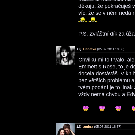
děkuju, že pokračuješ v
víc, že se v něm nedá n
P.S. Zvláštní dík za ú
13)
Hanetka
(05.07.2011 19:06)
Chvilku mi to trvalo, al
Emmett s Rose, to je 
docela dostáváš. V knih
bez větších problémů a
tvém podání je to jinak
vždy nemá chybu a Edw
12)
ambra
(05.07.2011 18:57)