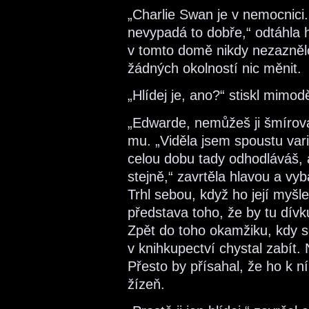
„Charlie Swan je v nemocnici.
nevypadá to dobře,“ odtáhla
v tomto domě nikdy nezazněl
žádných okolností nic měnit.
„Hlídej je, ano?“ stiskl mimodě
„Edwarde, nemůžeš ji šmírovat
mu. „Viděla jsem spoustu vari
celou dobu tady odhodláváš, 
stejně,“ zavrtěla hlavou a vyb
Trhl sebou, když ho její myšl
představa toho, že by tu dív
Zpět do toho okamžiku, kdy se
v knihkupectví chystal zabít.
Přesto by přísahal, že ho k ní
žízeň.