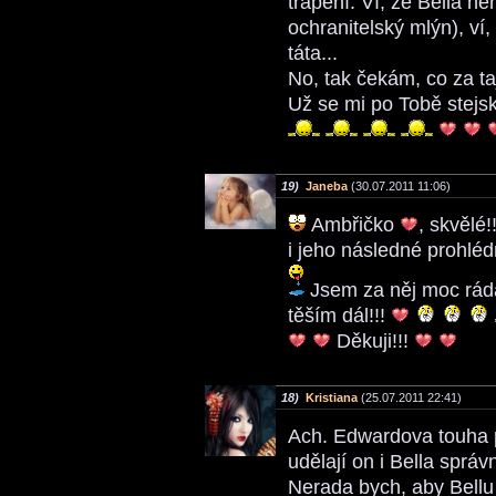
trápení. Ví, že Bella ne
ochranitelský mlýn), ví,
táta...
No, tak čekám, co za ta
Už se mi po Tobě stejs
19)
Janeba
(30.07.2011 11:06)
Ambřičko
, skvělé!!
i jeho následné prohlédn
Jsem za něj moc ráda!
těším dál!!!
Děkuji!!!
18)
Kristiana
(25.07.2011 22:41)
Ach. Edwardova touha po
udělají on i Bella správ
Nerada bych, aby Bellu