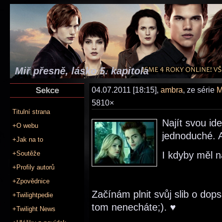
Miř přesně, lásko 5. kapitola
Sekce
04.07.2011 [18:15],
ambra
, ze série
M
5810×
Titulní strana
Najít svou id
+O webu
jednoduché. 
+Jak na to
+Soutěže
I kdyby měl n
+Profily autorů
+Zpovědnice
Začínám plnit svůj slib o dop
+Twilightpedie
tom nenecháte;). ♥
+Twilight News