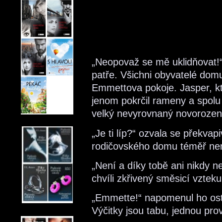
„Neopovaž se mě uklidňovat!“
patře. Všichni obyvatelé domu
Emmettova pokoje. Jasper, kte
jenom pokrčil rameny a spolu s
velký nevyrovnaný novorozený 
„Je ti líp?“ ozvala se překva
rodičovského domu téměř nem
„Není a díky tobě ani nikdy ne
chvíli zkřivený směsicí vzteku
„Emmette!“ napomenul ho ostře 
Výčitky jsou tabu, jednou pro