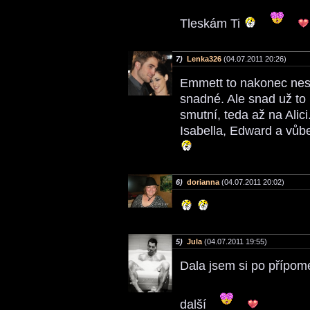
Tleskám Ti
7)
Lenka326
(04.07.2011 20:26)
Emmett to nakonec nese
snadné. Ale snad už to 
smutní, teda až na Alic
Isabella, Edward a vůbe
6)
dorianna
(04.07.2011 20:02)
5)
Jula
(04.07.2011 19:55)
Dala jsem si po přípome
další