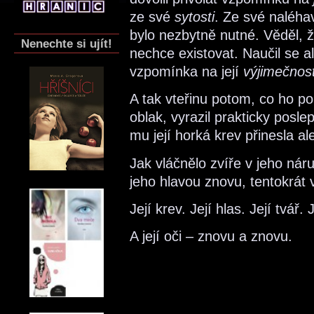
ze své
sytosti
. Ze své naléhav
bylo nezbytně nutné. Věděl, 
Nenechte si ujít!
nechce existovat. Naučil se a
vzpomínka na její
výjimečnos
A tak vteřinu potom, co ho p
oblak, vyrazil prakticky posl
mu její horká krev přinesla a
Jak vláčnělo zvíře v jeho náru
jeho hlavou znovu, tentokrát
Její krev. Její hlas. Její tvář. 
A její oči – znovu a znovu.