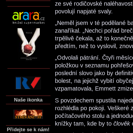
ze své rodičovské naléhavosti
povolují napjaté svaly.
„Neměl jsem v té podělané ban
zanaříkal. „Nechci pořád bre
trpělivě čekala, až to konečn
předtím, než to vyslovil, znov
„Odvolali pátrání. Čtyři měsí
položkou v seznamu pohřeš
poslední slovo jako by defini
bolest, na jejichž vybití oby
vzpamatovala, Emmett zmize
Naše ikonka
S povzdechem spustila najedn
rozhlédla po pokoji. Veškeré 
počítačového stolu a jednodu
knížky tam, kde by to
člověk
o
Přidejte se k nám!