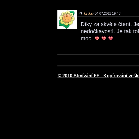
4)
kytka
(04.07.2011 19:45)
Díky za skvělé čtení. J
nedočkavostí. Je tak tol
moc.
© 2010 Stmívání FF - Kopírování vešk