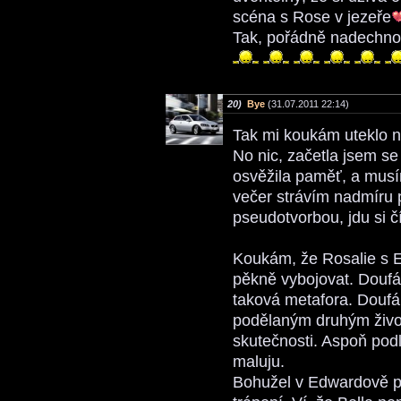
scéna s Rose v jezeře
Tak, pořádně nadechnout
20)
Bye
(31.07.2011 22:14)
Tak mi koukám uteklo ně
No nic, začetla jsem se
osvěžila paměť, a musí
večer strávím nadmíru 
pseudotvorbou, jdu si č
Koukám, že Rosalie s 
pěkně vybojovat. Doufá
taková metafora. Doufá
podělaným druhým život
skutečnosti. Aspoň podl
maluju.
Bohužel v Edwardově p