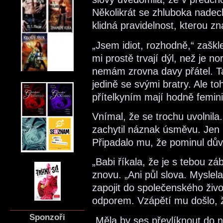
Několikrát se zhluboka nadec
klidná pravidelnost, kterou zn
„Jsem idiot, rozhodně,“ zaškle
mi prostě trvají dýl, než je no
nemám zrovna davy přátel. Ta
jedině se svými bratry. Ale 
přítelkyním mají hodně femini
Vnímal, že se trochu uvolnil
zachytil náznak úsměvu. Jen 
Připadalo mu, že pominul důvo
„Babi říkala, že je s tebou zá
znovu. „Ani půl slova. Myslela
zapojit do společenského živo
odporem. Vzápětí mu došlo, 
Sponzoři
„Měla by ses převlíknout do 