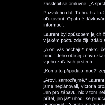
zašklebil se omluvně. „A sprc
Pozvali ho dál. Tu hru hráli 
oťukávání. Opatrné dávkování
informací.
Laurent byl způsobem jejich ž
v jakém počtu zde žijí, zdálo 
„A oni vás nechají?“ nakrčil č
moc.“ Jeho obličej znovu zka
v jeho zaťatých prstech.
„Komu to připadalo moc?“ zept
„Arovi, samozřejmě.“ Laurent 
jsme neplánovali, Victoria p
Jen pro zábavu, nic v tom neby
přítel, jen já!“ uhodil se pru
odporoval. „A proto mě ten par