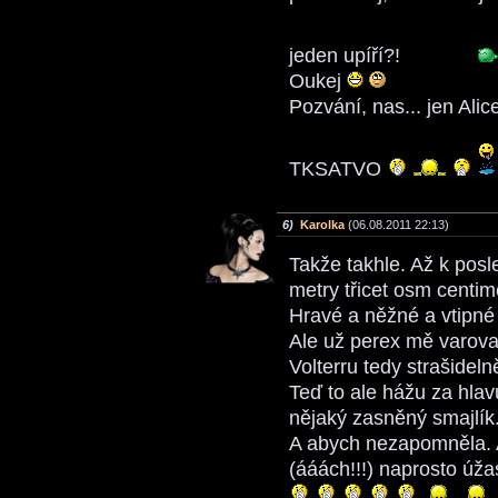
jeden upíří?!
Oukej
Pozvání, nas... jen Ali
TKSATVO
6)
Karolka
(06.08.2011 22:13)
Takže takhle. Až k posl
metry třicet osm centim
Hravé a něžné a vtipné 
Ale už perex mě varoval
Volterru tedy strašideln
Teď to ale hážu za hlav
nějaký zasněný smajlík
A abych nezapomněla. A
(ááách!!!) naprosto úža