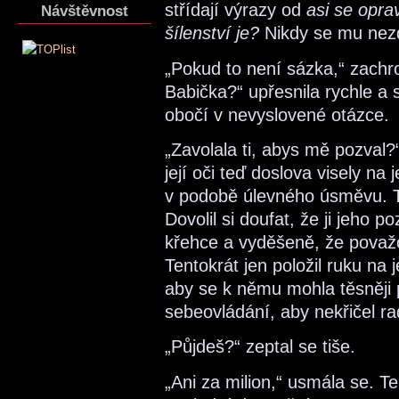
střídají výrazy od
asi se opra
Návštěvnost
šílenství je?
Nikdy se mu nezdá
„Pokud to není sázka,“ zachr
Babička?“ upřesnila rychle a 
obočí v nevyslovené otázce.
„Zavolala ti, abys mě pozval?“
její oči teď doslova visely na
v podobě úlevného úsměvu. T
Dovolil si doufat, že ji jeho 
křehce a vyděšeně, že považo
Tentokrát jen položil ruku na 
aby se k němu mohla těsněji 
sebeovládání, aby nekřičel ra
„Půjdeš?“ zeptal se tiše.
„Ani za milion,“ usmála se. T