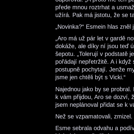
přede mnou roztrhat a usmaži
užírá. Pak má jistotu, že se t
„Novinka?“ Esmein hlas zněl j
„Aro má už pár let v gardě n
dokáže, ale díky ní jsou teď 
šepotu. „Tolerují v podstatě j
pořádají nepřetržitě. A i když 
postupně pochytají. Jenže my 
jsme jen chtěli být s Vicki.“
Najednou jako by se probral.
k vám přijdou, Aro se dozví, ž
jsem neplánoval přidat se k v
Než se vzpamatovali, zmizel.
Esme sebrala odvahu a podíval