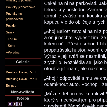
+Hlášky z povídek
Čekal na ni na parkovišti. Ja
Povídky jednorázové
tělocvičny poslední. Zamračil
Povídky na
tomuhle zvláštnímu kousku ze
pokračování
kapucu víc do obličeje a rych
Poezie
„Ahoj Bello!“ zavolal na ni z
Srazy
a on ji nechtěl vyděsit tím, ž
+Fórum
kolem něj. Přesto sebou trhla
+Série
propátrávala hustou vodní cl
+Poradna
Výraz v její tváři se nezměnil,
Galerie
zrychlilo. Rozhlédla se, jako 
otočit a jít jinam, ale nakon
Breaking Dawn, Part I.
„Ahoj,“ odpověděla mu ve chv
Breaking Dawn, Part II.
odemknout auto. Pochopil, ž
Eclipse
Non-twilight
„Můžu s tebou chvilku mluvit?
tvorba
který si nechával jen pro pří
v podstatě žádný člověk nedo