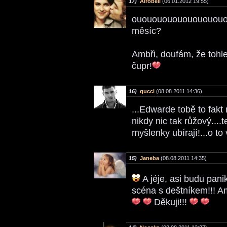
17)
Alrobell
(06.01.2012 19:55)
ouououououououououououo
měsíc?
Ambři, doufám, že tohle
čupr!
16)
gucci
(08.08.2011 14:36)
...Edwarde tobě to fakt 
nikdy nic tak růžový...
myšlenky ubírají!...o t
15)
Janeba
(08.08.2011 14:35)
A jéje, asi budu panika
scéna s deštníkem!!! 
Děkuji!!!