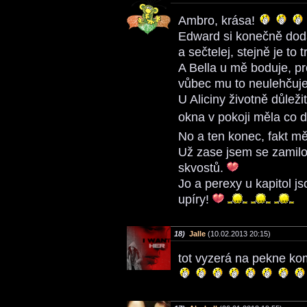
Ambro, krása!
Edward si konečně doda
a sečtelej, stejně je to t
A Bella u mě boduje, p
vůbec mu to neulehčuje
U Aliciny životně důleži
okna v pokoji měla co d
No a ten konec, fakt m
Už zase jsem se zamil
skvostů.
Jo a perexy u kapitol j
upíry!
18)
Jalle
(10.02.2013 20:15)
tot vyzerá na pekne ko