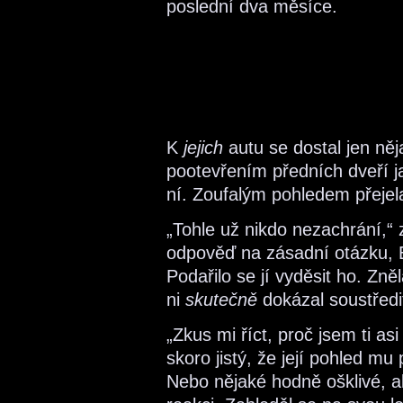
poslední dva měsíce.
K
jejich
autu se dostal jen něj
pootevřením předních dveří j
ní. Zoufalým pohledem přejel
„Tohle už nikdo nezachrání,“
odpověď na zásadní otázku, 
Podařilo se jí vyděsit ho. Zn
ni
skutečně
dokázal soustředi
„Zkus mi říct, proč jsem ti asi
skoro jistý, že její pohled mu 
Nebo nějaké hodně ošklivé, al