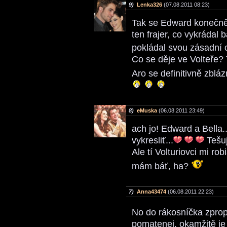
9)
Lenka326
(07.08.2011 08:23)
Tak se Edward konečně r
ten frajer, co vykrádal
pokládal svou zásadní
Co se děje ve Volteře?
Aro se definitivně zblá
8)
eMuska
(06.08.2011 23:49)
ach jo! Edward a Bella..
vykresliť...
Tešu
Ale tí Volturiovci mi ro
mám báť, ha?
7)
Anna43474
(06.08.2011 22:23)
No do rákosníčka zpr
pomatenej, okamžitě je 