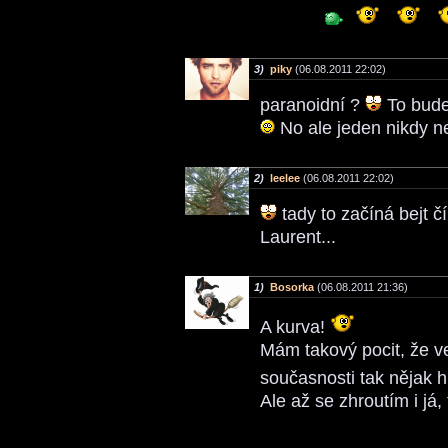
3)
piky
(06.08.2011 22:02)
paranoidní ?
To bude 
No ale jeden nikdy n
2)
leelee
(06.08.2011 22:02)
tady to začíná bejt č
Laurent...
1)
Bosorka
(06.08.2011 21:36)
A kurva!
Mám takový pocit, že v
současnosti tak nějak h
Ale až se zhroutím i já,