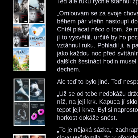
Teď ale ruku rychle stáhnul zp
„Omlouvám se za svoje chován
během pár vteřin nastoupí d
Chtěl plácat něco o tom, že m
jí to vysvětlil, určitě by ho p
vztáhnul ruku. Pohladil ji, a 
jako každou noc před svítání
dalších šestnáct hodin musel p
dechem.
Ale teď to bylo jiné. Teď nespa
„Už se od tebe nedokážu drže
níž, na její krk. Kapuca jí sklo
tepot její krve. Byl si naprost
horkost dokáže snést.
„To je nějaká sázka,“ zachrapt
slovy uvědomila, že v předch