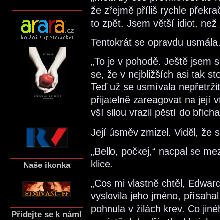
že zřejmě příliš rychle překra
to zpět. Jsem větší idiot, než
Tentokrát se opravdu usmála
„To je v pohodě. Ještě jsem 
se, že v nejbližších asi tak st
Teď už se usmívala nepřetrži
přijatelně zareagovat na její v
vší silou vrazil pěstí do břic
Její úsměv zmizel. Viděl, že 
„Bello, počkej,“ nacpal se mez
klice.
Naše ikonka
„Cos mi vlastně chtěl, Edwar
vyslovila jeho jméno, přísaha
pohnula v žilách krev. Co jiné
Přidejte se k nám!