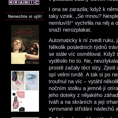
I ona se zarazila; když k němu
taky vztek. „Se mnou? Nespl
Nenechte si ujít!
nemluvíš!“ vychrlila na něj a
snaží nerozplakat.
Automaticky k ní zvedl ruku, 
Několik posledních týdnů tráv
se stále víc osměloval. Když
vyděsilo ho to. Ne, nevzlykala
prostě začaly téct slzy. Zjist
spí velmi tvrdě. A tak si po 
troufnul na víc – vytáhl něko
nočním stolku a jemně jí otíral
jeho doteky z nějakého záhadn
tváři a na skráních a její tr
vyrovnané střídání nádechů 