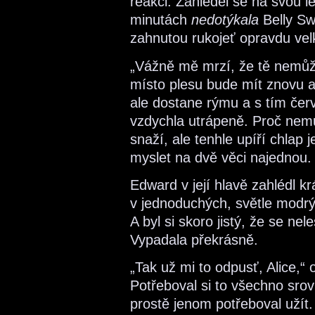
reakci. Zahleděl se na svou l
minutách
nedotýkala
Belly Sw
zahnutou rukojeť opravdu ve
„Vážně mě mrzí, že tě nemůžu
místo plesu bude mít znovu a
ale dostane rýmu a s tím če
vzdychla utrápeně. Proč nemů
snaží, ale tenhle upíří chlap
myslet na dvě věci najednou.
Edward v její hlavě zahlédl kr
v jednoduchých, světle modrý
A byl si skoro jistý, že se nel
Vypadala překrásně.
„Tak už mi to odpusť, Alice,“ 
Potřeboval si to všechno srov
prostě jenom potřeboval užít.