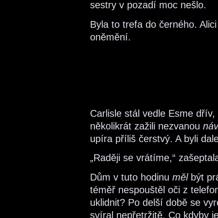
sestry v pozadí moc nešlo.
Byla to trefa do černého. Ali
oněmění.
Carlisle stál vedle Esme dřív,
několikrát zažili nezvanou
náv
upíra příliš čerstvý. A byli d
„Raději se vrátíme,“ zašeptal
Dům v tuto hodinu
měl
být prá
téměř nespouštěl oči z telefo
uklidnit? Po delší době se vy
svíral nepřetržitě. Co kdyby 