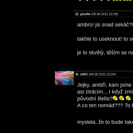
5)
giselle
(06.08.2011 22:09)
ambro! jsi snad sekáč?
takhle to useknout! to 
je to skvělý, těším se n
4)
AMO
(06.08.2011 22:04)
Jejky, ambří, kam jsme 
asi ztrácím... I když zm
původní Bella?
A co ten nomád??? To b
myslela, že to bude tako