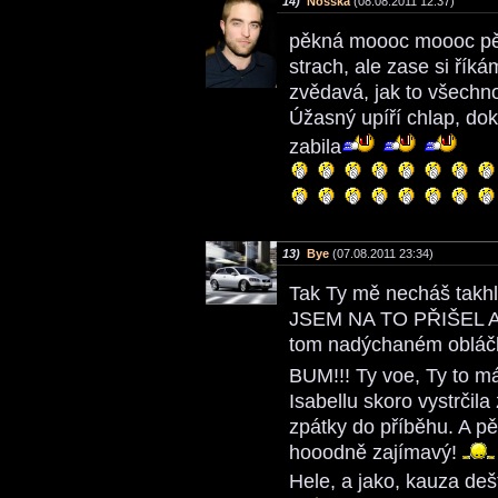
14)
Nosska
(08.08.2011 12:37)
pěkná moooc moooc pěk
strach, ale zase si říkám
zvědavá, jak to všech
Úžasný upíří chlap, dok
zabila
13)
Bye
(07.08.2011 23:34)
Tak Ty mě necháš takh
JSEM NA TO PŘIŠEL 
tom nadýchaném obláčku
BUM!!! Ty voe, Ty to m
Isabellu skoro vystrči
zpátky do příběhu. A p
hooodně zajímavý!
Hele, a jako, kauza deš