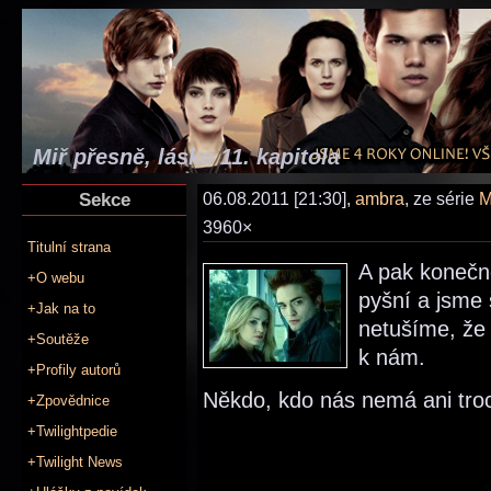
Miř přesně, lásko 11. kapitola
Sekce
06.08.2011 [21:30],
ambra
, ze série
M
3960×
Titulní strana
A pak konečn
+O webu
pyšní a jsme 
+Jak na to
netušíme, že 
+Soutěže
k nám.
+Profily autorů
Někdo, kdo nás nemá ani tro
+Zpovědnice
+Twilightpedie
+Twilight News