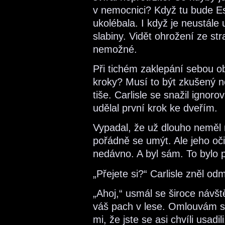
v nemocnici? Když tu bude E
ukolébala. I když je neustále 
slabiny. Vidět ohrožení ze st
nemožné.
Při tichém zaklepání sebou oba
kroky? Musí to být zkušený n
tiše. Carlisle se snažil igno
udělal první krok ke dveřím.
Vypadal, že už dlouho neměl m
pořádně se umýt. Ale jeho oči
nedávno. A byl sám. To bylo pr
„Přejete si?“ Carlisle zněl o
„Ahoj,“ usmál se široce návšt
váš pach v lese. Omlouvám se
mi, že jste se asi chvíli usadi