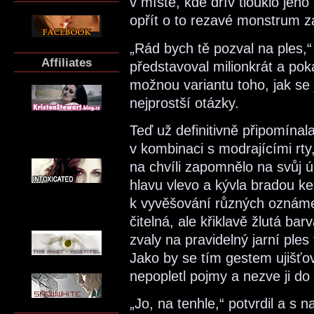
v místě, kde dřív tlouklo jeh
opřít o to rezavé monstrum z
„Rád bych tě pozval na ples,“
Affiliates
představoval milionkrát a po
možnou variantu toho, jak se 
nejprostší otázky.
Teď už definitivně připomínal
v kombinaci s modrajícími rty
na chvíli zapomnělo na svůj ú
hlavu vlevo a kývla bradou ke
k vyvěšování různých oznámen
čitelná, ale křiklavě žlutá ba
zvaly na pravidelný jarní ples
Jako by se tím gestem ujišťov
nepopletl pojmy a nezve ji do
„Jo, na tenhle,“ potvrdil a s n