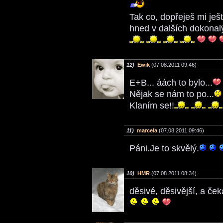
Tak co, dopřeješ mi ješ
hned v dalších dokonal
12)
Ewik
(07.08.2011 09:46)
E+B... áách to bylo...
Nějak se nám to po...
Klaním se!!
11)
marcela
(07.08.2011 09:46)
Páni.Je to skvělý.
10)
HMR
(07.08.2011 08:34)
děsivé, děsivější, a ček