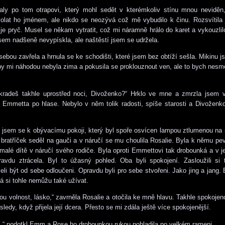
raly po tom otrapovi, který mohl sedět v kterémkoliv stínu mnou neviděn
olat ho jménem, ale nikdo se neozývá což mě vybudilo k činu. Rozsvítila
že je pryč. Musel se někam vytratit, což mi náramně hrálo do karet a vykouzli
 jsem nadšeně nevypískla, ale naštěstí jsem se udržela.
sebou zavřela a hrnula se ke schodišti, které jsem bez obtíží sešla. Mikinu j
by mi náhodou nebyla zima a pokusila se proklouznout ven, ale to bych nesm
radeš takhle uprostřed noci, Divoženko?“ Hrklo ve mne a zmrzla jsem v
Emmetta po hlase. Nebylo v něm tolik radosti, spíše starosti a Divoženk
 jsem se k obývacímu pokoji, který byl spoře osvícen lampou ztlumenou n
 bratříček seděl na gauči a v náručí se mu choulila Rosalie. Byla k němu pe
malé dítě v náručí svého rodiče. Byla oproti Emmettovi tak drobounká a v 
ravdu ztrácela. Byl to úžasný pohled. Oba byli spokojení. Zasloužili si
eli být od sebe odloučeni. Opravdu byli pro sebe stvořeni. Jako jing a jang.
 já si tohle nemůžu také užívat.
dnou volnost, lásko,“ zavrněla Rosalie a otočila ke mně hlavu. Takhle spokojen
sledy, když přijela její dcera. Přesto se mi zdála ještě více spokojenější.
,“ podotkl Emm a Rose ho drobounkou rukou pohladila po velkém rameni.