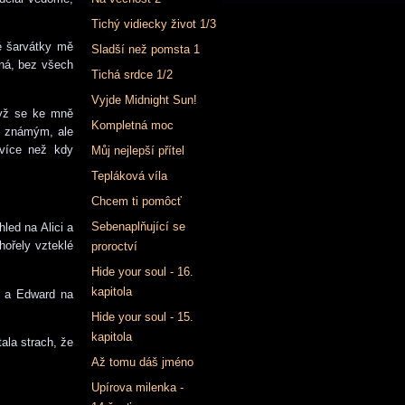
Tichý vidiecky život 1/3
né šarvátky mě
Sladší než pomsta 1
tná, bez všech
Tichá srdce 1/2
Vyjde Midnight Sun!
dyž se ke mně
Kompletná moc
a známým, ale
 více než kdy
Můj nejlepší přítel
Tepláková víla
Chcem ti pomôcť
Sebenaplňující se
led na Alici a
hořely vzteklé
proroctví
Hide your soul - 16.
kapitola
j a Edward na
Hide your soul - 15.
kapitola
ala strach, že
Až tomu dáš jméno
Upírova milenka -