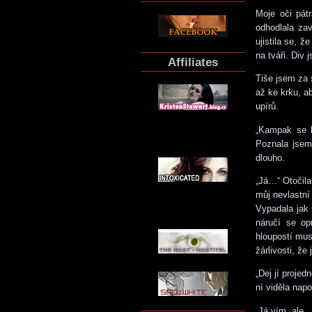
Moje oči pát
odhodlala zav
ujistila se, 
na tváři. Div
Affiliates
Tiše jsem za 
až ke krku, a
upírů.
„Kampak se k
Poznala jsem 
dlouho.
„Já…“ Otočila
můj nevlastní
Vypadala jak 
náručí se op
hloupostí mus
žárlivosti, že
„Dej jí proje
ní viděla napo
„Já vím, ale…