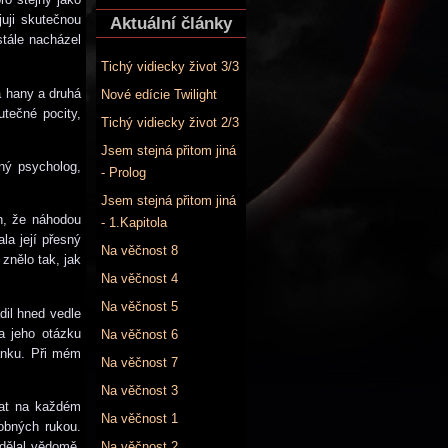
juji skutečnou
Aktuální články
stále nacházel
Tichý vidiecky život 3/3
a hany a druhá
Nové edície Twilight
utečné pocity,
Tichý vidiecky život 2/3
Jsem stejná přitom jiná
ný psycholog,
- Prolog
Jsem stejná přitom jiná
h, že náhodou
- 1.Kapitola
la její přesný
Na věčnost 8
znělo tak, jak
Na věčnost 4
Na věčnost 5
dil hned vedle
a jeho otázku
Na věčnost 6
ánku. Při mém
Na věčnost 7
Na věčnost 3
dat na každém
Na věčnost 1
obných rukou.
 dělal vědomě,
Na věčnost 2