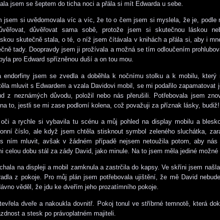
tala jsem se šeptem do ticha noci a přála si mít Edwarda u sebe.
sem si uvědomovala víc a víc, že to o čem jsem si myslela, že je, podle 
ůvěřovat, důvěřovat sama sobě, protože jsem si skutečnou láskou neb
skou skutečně stala, o té, o níž jsem čítávala v knihách a přála si, aby i mne
ečně tady. Doopravdy jsem ji prožívala a možná se tím odloučením prohlubova
byla pro Edward spřízněnou duší a on tou mou.
endorfiny jsem se zvedla a doběhla k nočnímu stolku a k mobilu, který 
ěla mluvit s Edwardem a vzala Davidovi mobil, se mi podařilo zapamatovat j
ud z neznámých důvodu, položil nebo nás přerušili. Potřebovala jsem znov
na to, jestli se mi zase podlomí kolena, což považuji za příznak lásky, budiž!
oči a rychle si vybavila tu scénu a můj pohled na display mobilu a bles
fonní číslo, ale když jsem chtěla stisknout symbol zeleného sluchátka, zar
 s ním mluvit, avšak v žádném případě nejsem netoužila potom, aby nás
mi celou dobu stál za zády David, jako minule. Na to jsem měla jediné možné 
chala na displeji a mobil zamknula a zastrčila do kapsy. Ve skříni jsem našla
radla z pokoje. Pro můj plán jsem potřebovala ujištění, že mě David nebude
ávno věděl, že jdu ke dveřím jeho prozatímního pokoje.
evřela dveře a nakoukla dovnitř. Pokoj tonul ve stříbrné temnotě, která dok
ázdnost a stesk po právoplatném majiteli.