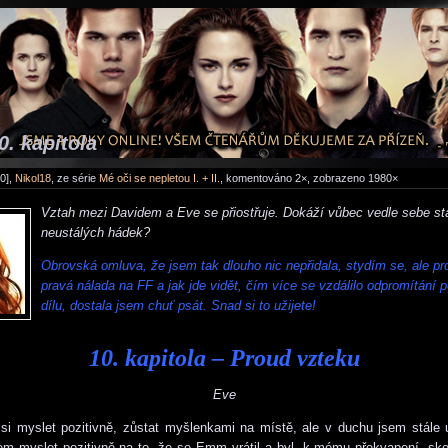
0. kapitola
0],
Nikol18
, ze série
Mé oči se nepletou I. + II.
, komentováno 2×, zobrazeno 1980×
Vztah mezi Davidem a Eve se přiostřuje. Dokáží vůbec vedle sebe st
neustálých hádek?
Obrovská omluva, že jsem tak dlouho nic nepřidala, stydím se, ale pr
pravá nálada na FF a jak jde vidět, čím více se vzdálilo odpromítání 
dílu, dostala jsem chuť psát. Snad si to užijete!
10. kapitola – Proud vzteku
Eve
si myslet pozitivně, zůstat myšlenkami na místě, ale v duchu jsem stále
em myslet pozitivně na to, že se Emm vrátil a byl, k mému překvapení, sko