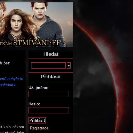
Hledat
át bez
Přihlásit
ostě nebyla ta
posledního
Už. jméno:
Heslo:
 utíkala někam
Registrace
ro stejný jako