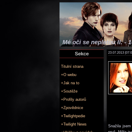
Mé oči se nepletou II. - 1
Sekce
23.07.2013 [07:0
Titulní strana
+O webu
+Jak na to
+Soutěže
+Profily autorů
+Zpovědnice
+Twilightpedie
+Twilight News
Snažila jsem 
pryč. Měla js