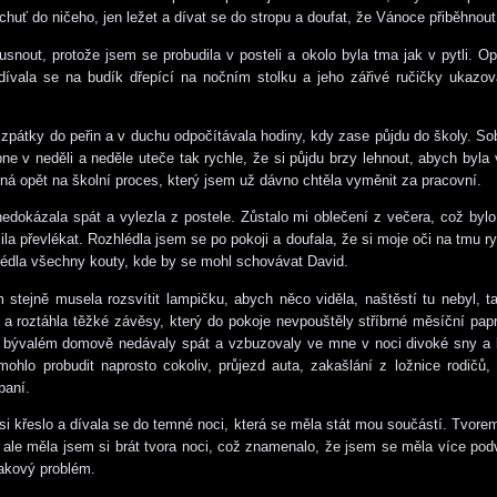
huť do ničeho, jen ležet a dívat se do stropu a doufat, že Vánoce přiběhnout
snout, protože jsem se probudila v posteli a okolo byla tma jak v pytli. O
dívala se na budík dřepící na nočním stolku a jeho zářivé ručičky ukazo
zpátky do peřin a v duchu odpočítávala hodiny, kdy zase půjdu do školy. So
ne v neděli a neděle uteče tak rychle, že si půjdu brzy lehnout, abych byla 
vená opět na školní proces, který jsem už dávno chtěla vyměnit za pracovní.
edokázala spát a vylezla z postele. Zůstalo mi oblečení z večera, což bylo 
la převlékat. Rozhlédla jsem se po pokoji a doufala, že si moje oči na tmu r
lédla všechny kouty, kde by se mohl schovávat David.
stejně musela rozsvítit lampičku, abych něco viděla, naštěstí tu nebyl, t
 a roztáhla těžké závěsy, který do pokoje nevpouštěly stříbrné měsíční pap
bývalém domově nedávaly spát a vzbuzovaly ve mne v noci divoké sny a 
hlo probudit naprosto cokoliv, průjezd auta, zakašlání z ložnice rodičů, 
paní.
 si křeslo a dívala se do temné noci, která se měla stát mou součástí. Tvore
, ale měla jsem si brát tvora noci, což znamenalo, že jsem se měla více podv
takový problém.