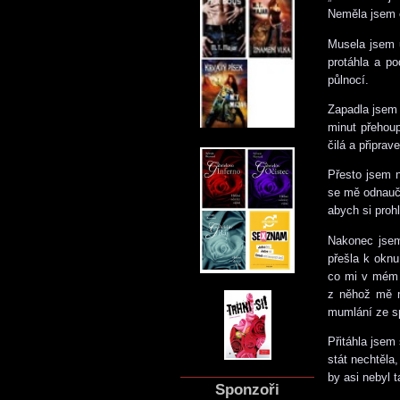
Neměla jsem c
Musela jsem u
protáhla a po
půlnocí.
Zapadla jsem 
minut přehoup
čilá a připra
Přesto jsem n
se mě odnauči
abych si proh
Nakonec jsem 
přešla k oknu
co mi v mém 
z něhož mě mo
mumlání ze s
Přitáhla jsem
stát nechtěla
by asi nebyl 
Sponzoři