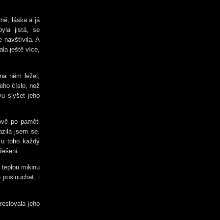
mě, láska a já
yla jistá, se
 navštívila. A
la ještě více,
na něm ležel,
eho číslo, než
u slyšet jeho
kově po paměti
azila jsem se.
 u toho každý
řešení.
 teplou mikinu
 poslouchat, i
reslovala jeho