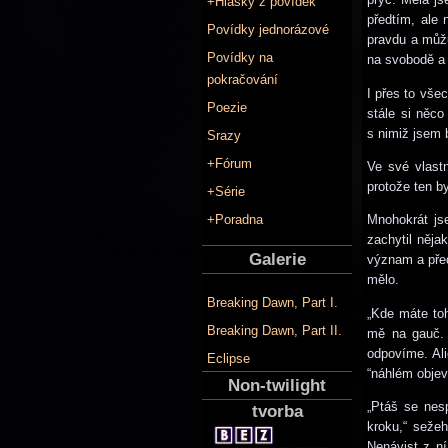
+Hlášky z povídek
předtím, ale 
Povídky jednorázové
pravdu a můžu
Povídky na
na svobodě a 
pokračování
I přes to vše
Poezie
stále si něco
s nimiž jsem 
Srazy
+Fórum
Ve své vlast
protože ten by
+Série
+Poradna
Mnohokrát js
zachytil něja
Galerie
význam a před
mělo.
Breaking Dawn, Part I.
„Kde máte toh
Breaking Dawn, Part II.
mě na gauč. 
odpovíme. Al
Eclipse
“náhlém objevn
Non-twilight
„Ptáš se nes
tvorba
kroku,“ seže
Nenávist z ní