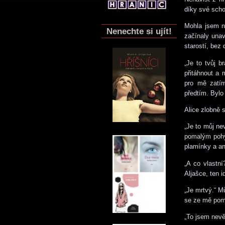
díky své scho
Mohla jsem ně
Nenechte si ujít!
začínaly unav
starostí, bez
„Je to tvůj 
přitáhnout a
pro mě zatím
předtím. Bylo
Alice zlobně 
„Je to můj ne
pomalým pohyb
plamínky a an
„A co vlastn
Aljašce, ten 
„Je mrtvý.“ M
se ze mě poma
„To jsem nevě