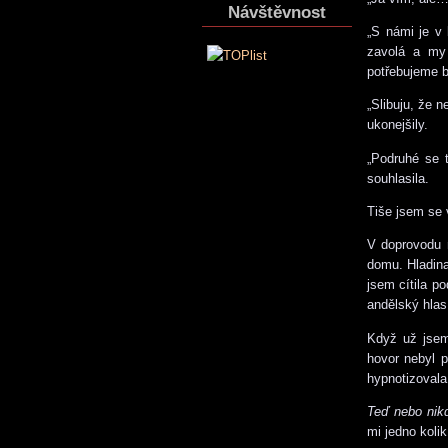
Návštěvnost
„S námi je v
zavolá a my 
potřebujeme b
„Slibuju, že 
ukonejšily.
„Podruhé se 
souhlasila.
Tiše jsem se v
V doprovodu 
domu. Hladina
jsem cítila p
andělský hlas
Když už jsem 
hovor nebyl p
hypnotizovala
Teď nebo nik
mi jedno kolik