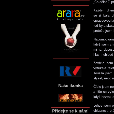
„Co děláš?“ p
Každým dnem j
se jí bála d
opravdovou lá
teď byla skut
protože jsem 
Napumpována 
když jsem cht
mi to, dopos
hlas, nehledě 
Zavřela jsem 
vyťukala tele
Toužila jsem
slyšel, nebo 
Naše ikonka
Číslo jsem ne
a tiše se vyk
když beztak d
Lehce jsem ot
Přidejte se k nám!
chladnost, pr