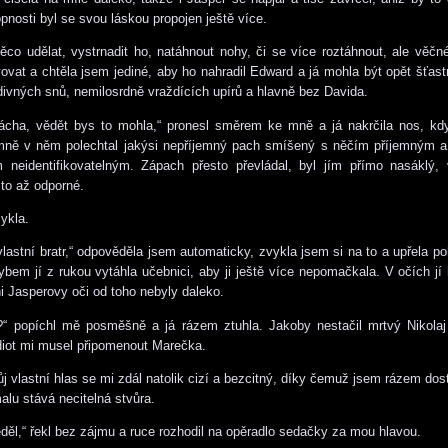
pnosti byl se svou láskou propojen ještě více.
co udělat, vystrnadit ho, natáhnout nohy, či se více roztáhnout, ale věč
ovat a chtěla jsem jediné, aby ho nahradil Edward a já mohla být opět šťas
 divných snů, nemilosrdně vraždících upírů a hlavně bez Davida.
brácha, vědět bys to mohla,“ pronesl směrem ke mně a já nakrčila nos, k
 mně v něm polechtal jakýsi nepříjemný pach smíšený s něčím příjemným 
 neidentifikovatelným. Zápach přesto převládal, byl jím přímo nasáklý,
 to až odporné.
sykla.
vlastní bratr,“ odpověděla jsem automaticky, zvykla jsem si na to a upřela poh
em jí z rukou vytáhla učebnici, aby ji ještě více nepomačkala. V očích jí 
i Jasperovy oči od toho nebyly daleko.
í?“ popíchl mě posměšně a já rázem ztuhla. Jakoby nestačil mrtvý Nikola
idiot mi musel připomenout Marečka.
ůj vlastní hlas se mi zdál natolik cizí a bezcitný, díky čemuž jsem rázem dost
lu stává necitelná stvůra.
děl,“ řekl bez zájmu a ruce rozhodil na opěradlo sedačky za mou hlavou.