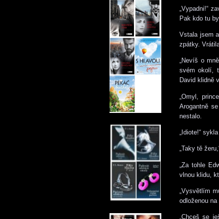
„Vypadni!“ za
Pak kdo tu by
Vstala jsem a
zpátky. Vráti
„Nevíš o mně 
svém okolí, 
David klidně 
„Omyl, princ
Arogantně se
nestalo.
„Idiote!“ sykl
„Taky tě žeru,
„Za tohle Edw
vlnou klidu, 
„Vysvětlím mu
odloženou na 
„Chceš se ješ