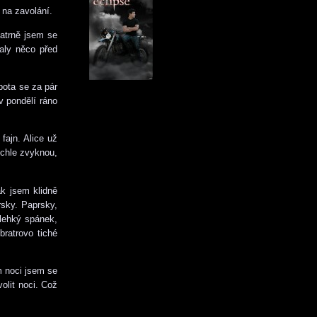
 na zavolání.
patrně jsem se
valy něco před
bota se za pár
v pondělí ráno
fajn. Alice už
ychle zvyknou,
ak jsem klidně
rsky. Paprsky,
lehký spánek,
bratrovo tiché
m noci jsem se
olit noci. Což