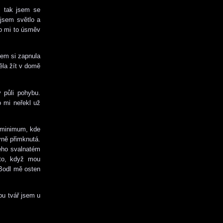
, tak jsem se
 jsem světlo a
lo mi to úsměv
sem si zapnula
ěla žít v domě
 půli pohybu.
o mi neřekl už
a minimum, kde
vně přimknutá.
jeho svalnatém
 to, když mou
 Bodl mě osten
ou tvář jsem u