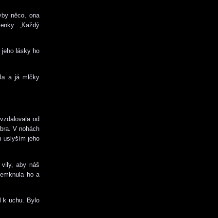
yby něco, ona
lenky. „Každý
 jeho lásky ho
la a já mlčky
vzdalovala od
ebra. V nohách
u uslyším jeho
 vily, aby náš
odemknula ho a
l k uchu. Bylo