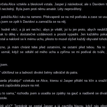
vrčela Alice vztekle a bleskově vstala. Jasper ji následoval, ale s Davidem t
l necitelný. Byla jsem proti němu amatér. Léty neprověřený.
 položila Alici ruku na rameno. Překvapeně se na mě podívala a zase se usa
la jsem se zpět k Davidovi a zamračila se na něj.
hodně věcí, a já ani nechci, abys je věděl, jsi tu jen proto, abych neublí
tak to dělej v dostatečné vzdálenosti a prostě vypadni. Jen každého poka
vstal a naklonil se k mému uchu, přesto to musel slyšet každý obyvatel toho
ezno, já mám chránit tebe před ostatními, ne ostatní před tebou. Na to 
 usmál, když se odtáhl od mého ucha a zpříma se mi podíval do tváře, 
a jsem.
“ ušklíbnul se a ladností divoké šelmy odkráčel do patra.
arda přizabiju!“ vztekala se Alice, kterou si Jasper přitáhl na klín a snažil 
která zapůsobila pouze na mě.
 to sama,“ rozhodla jsem a usadila se zpátky na gauč a nadšeně se díval
stole.
tě učit?“ Tentokrát se zeptal Jasper a já zavrtěla hlavou, když nás přest