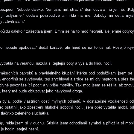
 bezpečí. Nebude daleko. Nemusíš mít strach,“ domlouvala mu jemně. „Kd
ji uslyšíme,“ dodala povzbudivě a mrkla na mě. Jakoby mi četla myš
ýt chvíli sám.“
nepůjdu daleko,“ zašeptala jsem. Emm se na to moc netvářil, ale jemné dotyky
to nebude opakovat,“ dodal káravě, ale hned se na to usmál. Rose přikýv
ytratila na verandu, nazula si teplejší boty a vyšla do klidu noci.
měsíčních paprsků a pravidelného křupání štěrku pod podrážkami jsem se 
 endorfinů se zvyšovala, tep zrychloval a srdce se mi div neprodrala přes ž
odivně povznášející pocit a v břiše motýlky. Tak moc jsem se těšila, až znov
, který mě bude obluzovat jako návyková droga.
byla, podle vlastních dosti mylných odhadů, v dostatečné vzdálenosti od
ro ostatní jako zpestření hluboké sobotní noci, jsem opět vytáhla mobil, 
 tlačítko zeleného sluchátka.
dy
, řekla jsem si v duchu. Stiskla jsem odhodlaně symbol a přiložila si mobi
 je hodin, stejně nespí.