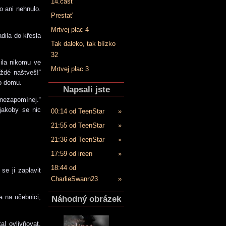
14.časť
o ani nehnulo.
Prestať
Mrtvej plac 4
dila do křesla
Tak daleko, tak blízko
32
žila nikomu ve
Mrtvej plac 3
ždé naštveš!“
to domu.
Napsali jste
nezapomínej.“
jakoby se nic
00:14 od TeenStar
»
21:55 od TeenStar
»
21:36 od TeenStar
»
17:59 od ireen
»
18:44 od
se ji zaplavit
CharlieSwann23
»
a na učebnici,
Náhodný obrázek
al ovlivňovat.