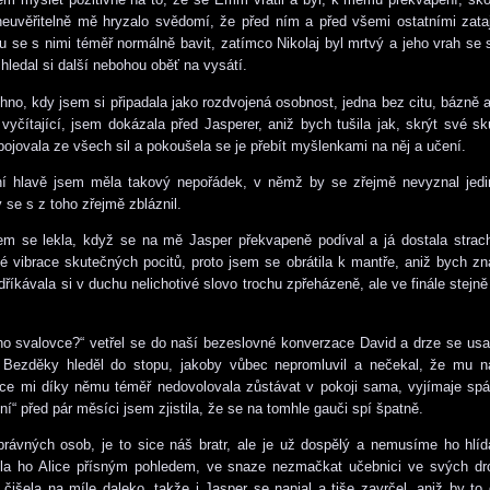
neuvěřitelně mě hryzalo svědomí, že před ním a před všemi ostatními zata
 se s nimi téměř normálně bavit, zatímco Nikolaj byl mrtvý a jeho vrah se 
hledal si další nebohou oběť na vysátí.
chno, kdy jsem si připadala jako rozdvojená osobnost, jedna bez citu, bázně 
 vyčítající, jsem dokázala před Jasperer, aniž bych tušila jak, skrýt své sk
bojovala ze všech sil a pokoušela se je přebít myšlenkami na něj a učení.
ní hlavě jsem měla takový nepořádek, v němž by se zřejmě nevyznal jedi
 se s z toho zřejmě zbláznil.
em se lekla, když se na mě Jasper překvapeně podíval a já dostala strac
ké vibrace skutečných pocitů, proto jsem se obrátila k mantře, aniž bych zna
říkávala si v duchu nelichotivé slovo trochu zpřeházeně, ale ve finále stejně 
o svalovce?“ vetřel se do naší bezeslovné konverzace David a drze se usa
Bezděky hleděl do stopu, jakoby vůbec nepromluvil a nečekal, že mu n
ice mi díky němu téměř nedovolovala zůstávat v pokoji sama, vyjímaje sp
í“ před pár měsíci jsem zjistila, že se na tomhle gauči spí špatně.
právných osob, je to sice náš bratr, ale je už dospělý a nemusíme ho hlí
hla ho Alice přísným pohledem, ve snaze nezmačkat učebnici ve svých dr
 čišela na míle daleko, takže i Jasper se napjal a tiše zavrčel, aniž by to