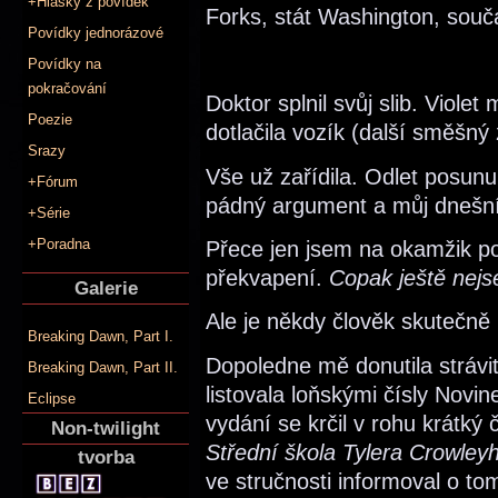
+Hlášky z povídek
Forks, stát Washington, souč
Povídky jednorázové
Povídky na
pokračování
Doktor splnil svůj slib. Viol
Poezie
dotlačila vozík (další směšný
Srazy
Vše už zařídila. Odlet posun
+Fórum
pádný argument a můj dnešní 
+Série
+Poradna
Přece jen jsem na okamžik po
překvapení.
Copak ještě nej
Galerie
Ale je někdy člověk skutečně 
Breaking Dawn, Part I.
Dopoledne mě donutila stráv
Breaking Dawn, Part II.
listovala loňskými čísly Novi
Eclipse
vydání se krčil v rohu krátký 
Non-twilight
Střední škola Tylera Crowley
tvorba
ve stručnosti informoval o to