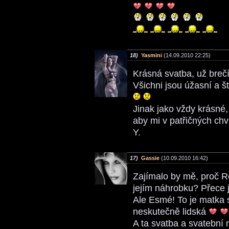
18)
Yasmini
(14.09.2010 22:25)
Krásná svatba, už bre
Všichni jsou úžasní a š
Jinak jako vždy krásné,
aby mi v patřičných chv
Y.
17)
Gassie
(10.09.2010 16:42)
Zajímalo by mě, proč R
jejím náhrobku? Přece 
Ale Esmé! To je matka 
neskutečně lidská
A ta svatba a svatební