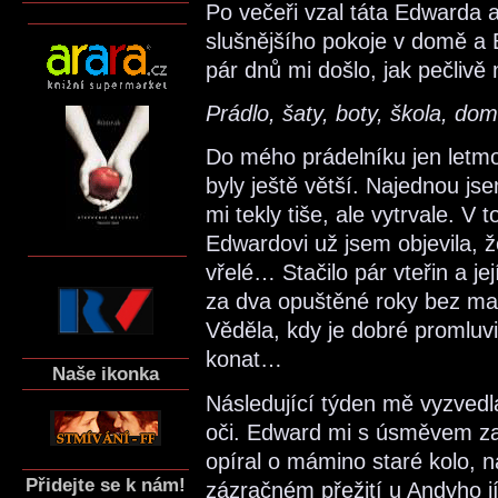
Po večeři vzal táta Edwarda a
slušnějšího pokoje v domě a
pár dnů mi došlo, jak pečlivě
Prádlo, šaty, boty, škola, d
Do mého prádelníku jen letmo
byly ještě větší. Najednou js
mi tekly tiše, ale vytrvale. 
Edwardovi už jsem objevila, ž
vřelé… Stačilo pár vteřin a j
za dva opuštěné roky bez mat
Věděla, kdy je dobré promluvi
konat…
Naše ikonka
Následující týden mě vyzvedla
oči. Edward mi s úsměvem za
opíral o mámino staré kolo,
Přidejte se k nám!
zázračném přežití u Andyho jíd