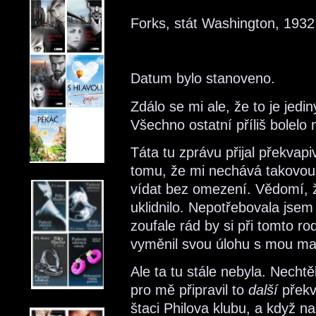
Forks, stát Washington, 1932
Datum bylo stanoveno.
Zdálo se mi ale, že to je jedi
Všechno ostatní příliš bolelo
Táta tu zprávu přijal překvap
tomu, že mi nechává takovou
vídat bez omezení. Vědomí, ž
uklidnilo. Nepotřebovala jsem
zoufale rád by si při tomto 
vyměnil svou úlohu s mou ma
Ale ta tu stále nebyla. Nechtě
pro mě připravil to
další
překv
štaci Philova klubu, a když n