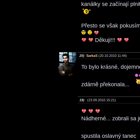
kanálky se začínají plni
Přesto se však pokusí
Děkuji!!!
20)
SarkaS
(20.10.2010 11:44)
To bylo krásné, dojemn
zdárně překonala...
19)
(23.09.2010 15:21)
Nádherné... zobrali sa
spustila oslavný tanec