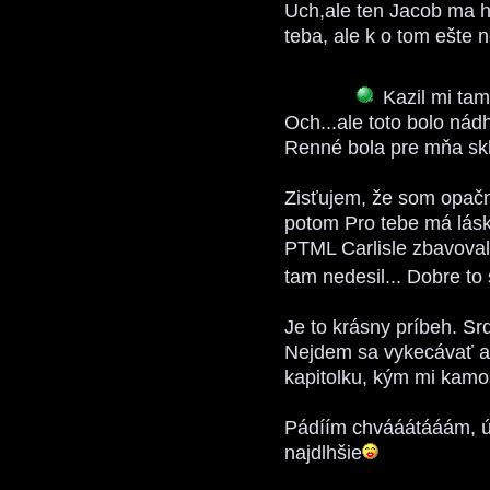
Uch,ale ten Jacob ma 
teba, ale k o tom ešte 
Kazil mi tam
Och...ale toto bolo nád
Renné bola pre mňa sk
Zisťujem, že som opač
potom Pro tebe má lásk
PTML Carlisle zbavova
tam nedesil... Dobre to
Je to krásny príbeh. S
Nejdem sa vykecávať a 
kapitolku, kým mi kamo
Pádíím chvááátááám, úž
najdlhšie