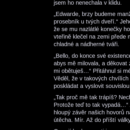
jsem ho nenechala v klidu.
„Edwarde, brzy budeme manže
prosebník u tvých dveří.“ Jeh
že se mu nazlátlé konečky hor
vteřině klečel na zemi přede 
chladné a nádherné tváři.
„Bello, do konce své existence
abys mě milovala, a děkovat 
mi obětuješ…“ Přitáhnul si m
Věděl, že v takových chvílíc
poskládat a vyslovit souvislo
„Tak proč mě tak trápíš? Nec
Protože teď to tak vypadá…“ A
hloupý závěr našich hovorů na
útěcha. Mír. Až do příští války