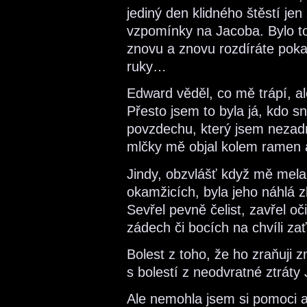
jediný den klidného štěstí j
vzpomínky na Jacoba. Bylo to 
znovu a znovu rozdíráte poka
ruky…
Edward věděl, co mě trápí, a
Přesto jsem to byla já, kdo s
povzdechu, který jsem nezadrž
mlčky mě objal kolem ramen 
Jindy, obzvlášť když mě mela
okamžicích, byla jeho náhlá zl
Sevřel pevně čelist, zavřel o
zádech či bocích na chvíli zať
Bolest z toho, že ho zraňuji 
s bolestí z neodvratné ztráty
Ale nemohla jsem si pomoci a