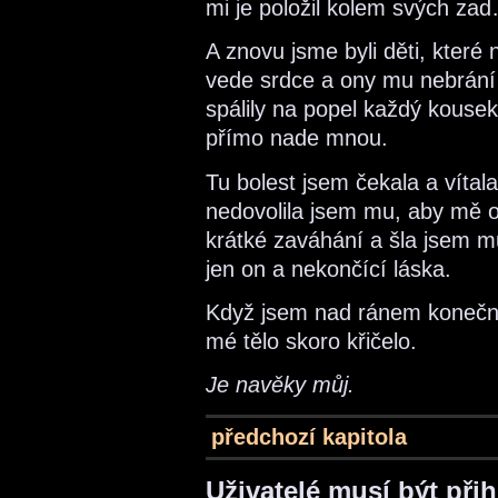
mi je položil kolem svých za
A znovu jsme byli děti, které 
vede srdce a ony mu nebrání…
spálily na popel každý kouse
přímo nade mnou.
Tu bolest jsem čekala a vítala
nedovolila jsem mu, aby mě op
krátké zaváhání a šla jsem mu
jen on a nekončící láska.
Když jsem nad ránem konečně 
mé tělo skoro křičelo.
Je navěky můj.
předchozí kapitola
Uživatelé musí být při