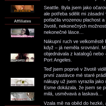
Seattle. Byla jsem jako očaro
ale potřeba sdělit mi zásadní 
potlačila vrozenou plachost a
Affiliates
životě, nekonečných možnos
nekonečné lásce…
Nákupní ruch ve velkoměstě k
když – já neměla srovnání. M
objednávala z katalogů nebo –
Port Angeles.
Teď jsem poprvé v životě vi
první zastávce mé staré prádl
nákupy už jsem vyrazila jako
Esme dokázala, že jsem se př
milá, usměvavá a laskavá…
Vzala mě na oběd do hezké, al