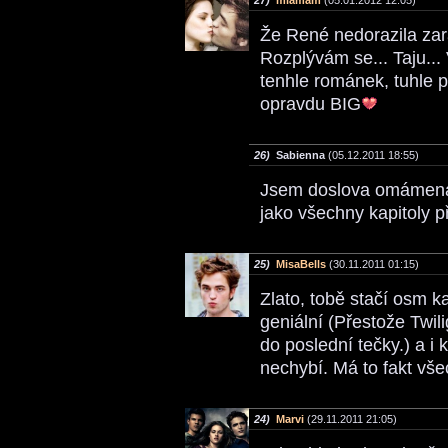
Že René nedorazila zara
Rozplývám se... Taju...
tenhle románek, tuhle 
opravdu BIG
26)
Sabienna
(05.12.2011 18:55)
Jsem doslova omámená 
jako všechny kapitoly 
25)
MisaBells
(30.11.2011 01:15)
Zlato, tobě stačí osm ka
geniální (Přestože Twil
do poslední tečky.) a i 
nechybí. Má to fakt vš
24)
Marvi
(29.11.2011 21:05)