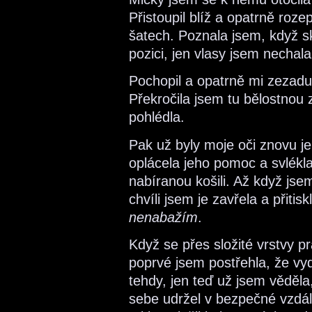
Přistoupil blíž a opatrně roz
šatech. Poznala jsem, když sk
pozici, jen vlasy jsem nechala
Pochopil a opatrně mi zezadu
Překročila jsem tu bělostnou zá
pohlédla.
Pak už byly moje oči znovu je
oplácela jeho pomoc a svlék
nabíranou košili. Až když jse
chvíli jsem je zavřela a přitis
nenabažím
.
Když se přes složité vrstvy pr
poprvé jsem postřehla, že vy
tehdy, jen teď už jsem věděl
sebe udržel v bezpečné vzdál