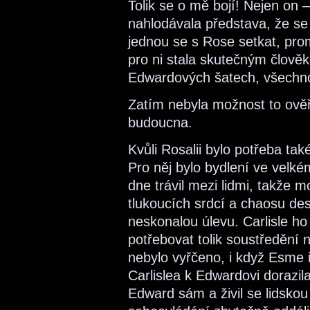
Tolik se o mě bojí! Nejen on 
nahlodávala představa, že se
jednou se s Rose setkat, pro
pro ni stala skutečným člově
Edwardových šatech, všechno 
Zatím nebyla možnost to ověř
budoucna.
Kvůli Rosalii bylo potřeba ta
Pro něj bylo bydlení ve velké
dne trávil mezi lidmi, takže m
tlukoucích srdcí a chaosu des
neskonalou úlevu. Carlisle h
potřebovat tolik soustředění n
nebylo vyřčeno, i když Esme i
Carlislea k Edwardovi dorazila
Edward sám a živil se lidskou