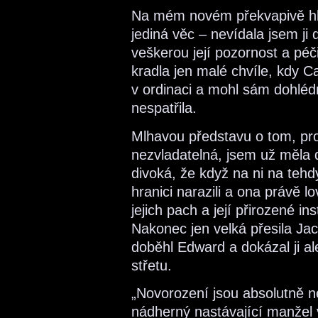
Na mém novém překvapivě hl
jediná věc – nevídala jsem ji 
veškerou její pozornost a péč
kradla jen malé chvíle, kdy Ca
v ordinaci a mohl sám dohléd
nespatřila.
Mlhavou představu o tom, pr
nezvladatelná, jsem už měla 
divoká, že když na ni na tehd
hranici narazili a ona právě l
jejich pach a její přirozené in
Nakonec jen velká přesila Jac
doběhl Edward a dokázal ji al
střetu.
„Novorození jsou absolutně ne
nádherný nastávající manžel v