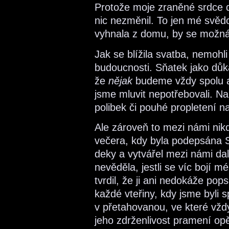
Protože moje zraněné srdce d
nic nezměnil. To jen mé svědo
vyhnala z domu, by se možná 
Jak se blížila svatba, nemohl
budoucnosti. Sňatek jako důk
že
nějak
budeme vždy spolu 
jsme mluvit nepotřebovali. Na 
polibek či pouhé propletení na
Ale zároveň to mezi námi nikd
večera, kdy byla podepsána S
deky a vytvářel mezi námi d
nevěděla, jestli se víc bojí mé
tvrdil, že ji ani nedokáže pop
každé vteřiny, kdy jsme byli 
v přetahovanou, ve které vždy
jeho zdrženlivost pramení opě