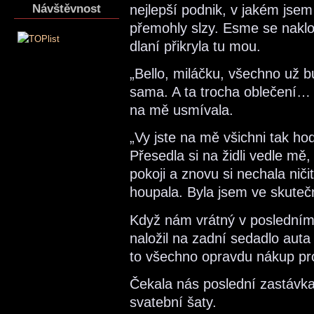
Návštěvnost
nejlepší podnik, v jakém jse
přemohly slzy. Esme se naklo
dlaní přikryla tu mou.
„Bello, miláčku, všechno už 
sama. A ta trocha oblečení… 
na mě usmívala.
„Vy jste na mě všichni tak ho
Přesedla si na židli vedle mě
pokoji a znovu si nechala ni
houpala. Byla jsem ve skuteč
Když nám vrátný v posledním
naložil na zadní sedadlo auta
to všechno opravdu nákup pr
Čekala nás poslední zastávka
svatební šaty.