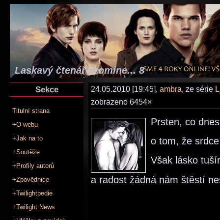
Laskavý čtenář promine... 8
Sekce
24.05.2010 [19:45],
ambra
, ze série
L
zobrazeno 6454×
Titulní strana
Prsten, co dnes 
+O webu
+Jak na to
o tom, že srdce
+Soutěže
Však lásko tuší
+Profily autorů
a radost žádná nám štěstí nes
+Zpovědnice
+Twilightpedie
+Twilight News