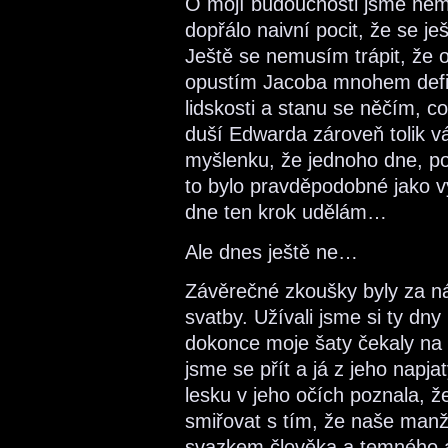
O mojí budoucnosti jsme nemlu
dopřálo naivní pocit, že se
Ještě se nemusím trápit, že 
opustím Jacoba mnohem defin
lidskosti a stanu se něčím, co
duší Edwarda zároveň tolik v
myšlenku, že jednoho dne, p
to bylo pravděpodobné jako vý
dne ten krok udělám…
Ale dnes ještě ne…
Závěrečné zkoušky byly za ná
svatby. Užívali jsme si ty dny
dokonce moje šaty čekaly na s
jsme se přít a já z jeho nap
lesku v jeho očích poznala, 
smiřovat s tím, že naše manž
svazkem člověka a temného an