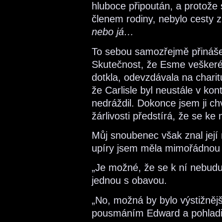
hluboce připoután, a protože
členem rodiny, nebylo cesty z
nebo já…
To sebou samozřejmě přinášel
Skutečnost, že Esme veškeré 
dotkla, odevzdávala na charit
že Carlisle byl neustále v kon
nedráždil. Dokonce jsem ji chv
žárlivosti předstírá, že se ke
Můj snoubenec však znal její 
upíry jsem měla mimořádnou a
„Je možné, že se k ní nebudu 
jednou s obavou.
„No, možná by bylo výstižněj
pousmáním Edward a pohladil 