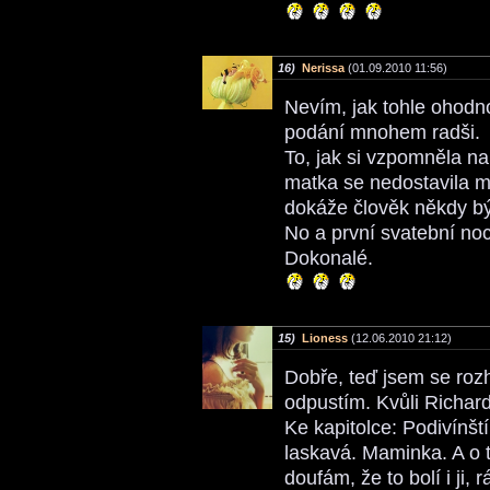
16)
Nerissa
(01.09.2010 11:56)
Nevím, jak tohle ohodn
podání mnohem radši.
To, jak si vzpomněla na 
matka se nedostavila mi 
dokáže člověk někdy být
No a první svatební noc
Dokonalé.
15)
Lioness
(12.06.2010 21:12)
Dobře, teď jsem se rozho
odpustím. Kvůli Richardo
Ke kapitolce: Podivínšt
laskavá. Maminka. A o to
doufám, že to bolí i ji,