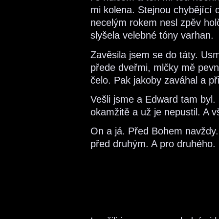
mi kolena. Stejnou chybějící 
necelým rokem nesl zpěv holč
slyšela velebné tóny varhan.
Zavěsila jsem se do táty. Us
přede dveřmi, mlčky mě pevně 
čelo. Pak jakoby zaváhal a př
Vešli jsme a Edward tam byl. 
okamžitě a už je nepustil. A
On a já. Před Bohem navždy. A
před druhým. A pro druhého.