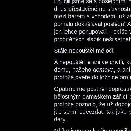
Loučili jsme se s posledními 
dnes přestavěné na slavnost
mezi barem a vchodem, už za
pomalu dokašlával poslední 
jen lehce pohupovali – spíše
procítěných slabik nešťastné
Stále nepouštěl mé oči.
A nepouštěl je ani ve chvíli,
domu, našeho
domova
, a an
protože dveře do ložnice pro n
Opatrně mě postavil doprost
bělostným damaškem zářící po
protože poznalo, že už dobojov
jde se mi odevzdat, tak jako 
dary.
Mlčky jsem se k němu otočila 