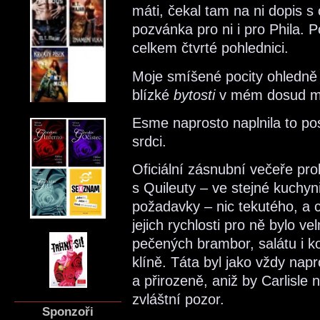
máti, čekal tam na ni dopis 
pozvánka pro ni i pro Phila. 
celkem čtvrté pohlednici.
Moje smíšené pocity ohledně
blízké
bytosti
v mém dosud m
Esme naprosto naplnila to p
srdci.
Oficiální zásnubní večeře pr
s Quileuty – ve stejné kuchyni
požadavky – nic tekutého, a c
jejich rychlosti pro ně bylo v
pečených brambor, salátu i k
klíně. Táta byl jako vždy napr
a přirozeně, aniž by Carlisl
zvláštní pozor.
Sponzoři