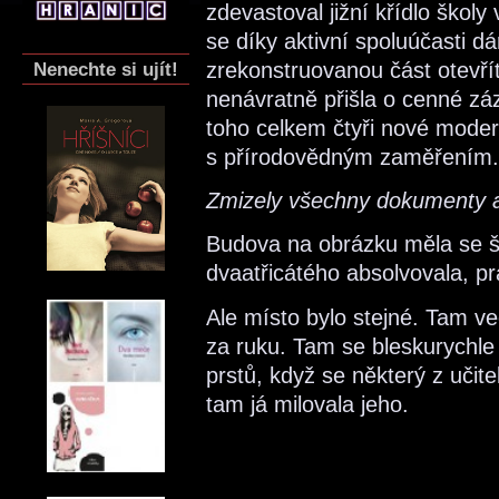
zdevastoval jižní křídlo školy 
se díky aktivní spoluúčasti d
zrekonstruovanou část otevří
Nenechte si ujít!
nenávratně přišla o cenné zá
toho celkem čtyři nové moder
s přírodovědným zaměřením.
Zmizely všechny dokumenty a 
Budova na obrázku měla se šk
dvaatřicátého absolvovala, p
Ale místo bylo stejné. Tam v
za ruku. Tam se bleskurychle 
prstů, když se některý z učite
tam já milovala jeho.