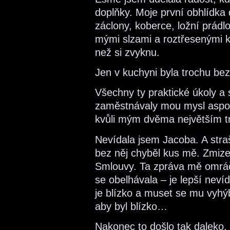
doplňky. Moje první obhlídka 
záclony, koberce, ložní prádl
mými slzami a roztřesenými k
než si zvyknu.
Jen v kuchyni byla trochu b
Všechny ty praktické úkoly a
zaměstnávaly mou mysl aspoň 
kvůli mým dvěma největším t
Nevídala jsem Jacoba. A stra
bez něj chyběl kus mě. Zmize
Smlouvy. Ta zpráva mě omráč
se obelhávala – je lepší neví
je blízko a muset se mu vyhý
aby byl blízko…
Nakonec to došlo tak daleko,