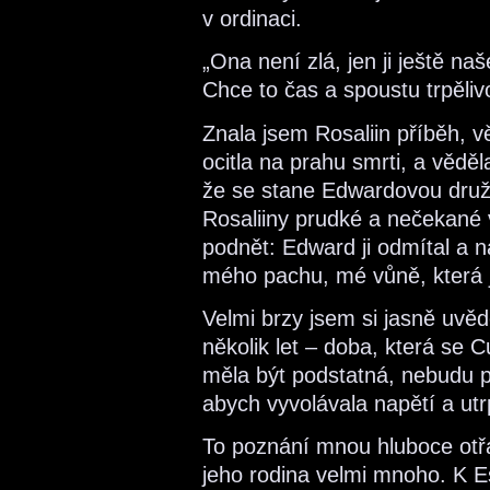
v ordinaci.
„Ona není zlá, jen ji ještě naše
Chce to čas a spoustu trpělivo
Znala jsem Rosaliin příběh, vě
ocitla na prahu smrti, a věděla
že se stane Edwardovou družk
Rosaliiny prudké a nečekané 
podnět: Edward ji odmítal a n
mého pachu, mé vůně, která 
Velmi brzy jsem si jasně uvěd
několik let – doba, která se 
měla být podstatná, nebudu pl
abych vyvolávala napětí a ut
To poznání mnou hluboce otř
jeho rodina velmi mnoho. K Es