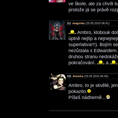
ve škole, ale za chvíli
protože já se právě roz
11)
magorka
(25.05.2010 08:41)
Ambro, klobouk dolů -
úplně nejlíp a nejnejnej
superlativa!!!). Bojím s
nezůstala s Edwardem..
druhou stranu nedokážu 
pokračování.
a
10)
Amisha
(25.05.2010 06:45)
Ambro, to je skvělé, je
pokazilo.
Píšeš nádherně...