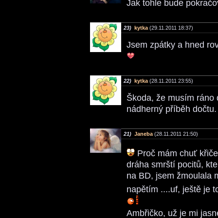
Jak tohle bude pokrač
23)
kytka
(29.11.2011 18:37)
Jsem zpátky a hned rov
22)
kytka
(28.11.2011 23:55)
Škoda, že musím ráno do
nádherný příběh dočtu.
21)
Janeba
(28.11.2011 21:50)
Proč mám chuť kři
dráha smrští pocitů, kte
na BD, jsem žmoulala m
napětím ....uf, ještě je 
Ambřičko, už je mi jasn