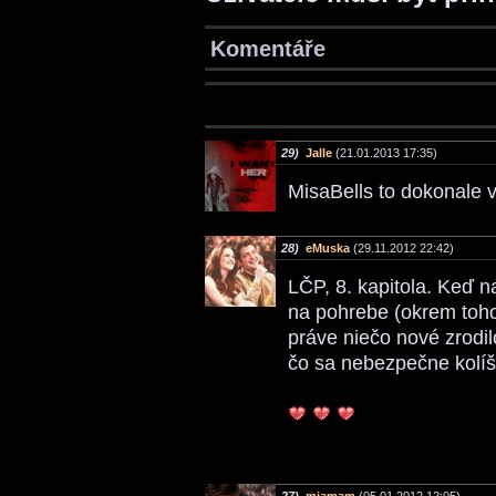
Komentáře
29)
Jalle
(21.01.2013 17:35)
MisaBells to dokonale v
28)
eMuska
(29.11.2012 22:42)
LČP, 8. kapitola. Keď 
na pohrebe (okrem toho, 
práve niečo nové zrodi
čo sa nebezpečne kolíše
27)
miamam
(05.01.2012 12:05)