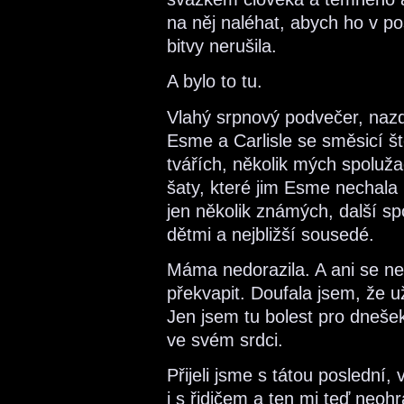
na něj naléhat, abych ho v p
bitvy nerušila.
A bylo to tu.
Vlahý srpnový podvečer, nazdo
Esme a Carlisle se směsicí št
tvářích, několik mých spoluža
šaty, které jim Esme nechala 
jen několik známých, další sp
dětmi a nejbližší sousedé.
Máma nedorazila. A ani se n
překvapit. Doufala jsem, že u
Jen jsem tu bolest pro dneše
ve svém srdci.
Přijeli jsme s tátou poslední, 
i s řidičem a ten mi teď neoh