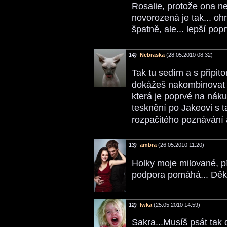
Rosalie, protože ona n
novorozená je tak... oh
špatně, ale... lepší pop
14)
Nebraska
(28.05.2010 08:32)
Tak tu sedím a s připi
dokážeš nakombinovat te
která je poprvé na náku
tesknění po Jakeovi s 
rozpačitého poznávání 
13)
ambra
(26.05.2010 11:20)
Holky moje milované, pí
podpora pomáhá... Děk
12)
Iwka
(25.05.2010 14:59)
Sakra...Musíš psát tak