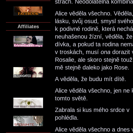
strach. Neodolatelná kombina
Alice věděla všechno. Věděla
lásku, svůj osud, smysl svého
Affiliates
k podivné rodině, která nechá
neuhašenou žízní, věděla, že s
dívka, a pokud ta rodina nemá
v troskách, musí
ona
dorazit 
Rosalie, ale skoro stejně touž
mě stejně daleko jako Rose.
A věděla, že budu mít dítě.
Alice věděla všechno, jen ne
tomto světě.
Zabrala si kus mého srdce v 
pohlédla.
Alice věděla všechno a dnes 