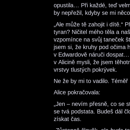
opustila… Při každé, teď velm
by nepřežil, kdyby se mi něc
„Ale může tě zahojit i dítě.“ 
tyran? Ničitel mého těla a n
vzpomínce na svůj taneček št
jsem si, že kruhy pod očima 
v Edwardově náruči dospat… 
v Alicině mysli, že jsem těho
vrstvy tlustých pokrývek.
Ne že by mi to vadilo. Téměř 
Alice pokračovala:
„Jen – nevím přesně, co se s
se tvá podstata. Budeš dál čl
získat čas.