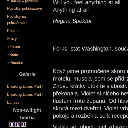
+Hlášky z povídek
Will you feel anything at all
Povídky jednorázové
Anything at all
Povídky na
Regina Spektor
pokračování
Poezie
Srazy
+Fórum
Forks, stát Washington, souč
+Série
+Poradna
Když jsme promočené skoro n
Galerie
motelu, musela jsem se přidrž
Znovu krátký útok té slabosti.
Breaking Dawn, Part I.
překonala. Violet si ničeho n
Breaking Dawn, Part II.
tlustém froté županu. Od hla
Eclipse
skrytá mezi dveřmi. Violet v
Non-twilight
pokoje a rozběhla se k recep
tvorba
Vrátila se, obočí opět zdviž