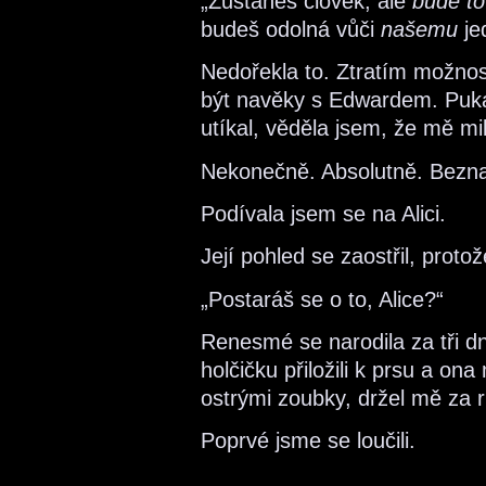
„Zůstaneš člověk, ale
bude to
budeš odolná vůči
našemu
je
Nedořekla to. Ztratím možnos
být navěky s Edwardem. Puka
utíkal, věděla jsem, že mě mil
Nekonečně. Absolutně. Bezna
Podívala jsem se na Alici.
Její pohled se zaostřil, prot
„Postaráš se o to, Alice?“
Renesmé se narodila za tři d
holčičku přiložili k prsu a o
ostrými zoubky, držel mě za r
Poprvé jsme se loučili.