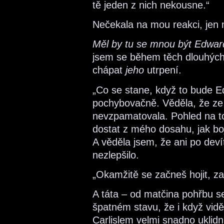
tě jeden z nich nekousne.“
Nečekala na mou reakci, jen 
Měl by tu se mnou být Edwar
jsem se během těch dlouhých
chápat
jeho
utrpení.
„Co se stane, když to bude Ed
pochybovačně. Věděla, že ze 
nevzpamatovala. Pohled na to, 
dostat z mého dosahu, jak boj
A věděla jsem, že ani po devít
nezlepšilo.
„Okamžitě se začneš hojit, za
A táta – od matčina pohřbu se
špatném stavu, že i když vid
Carlislem velmi snadno uklid