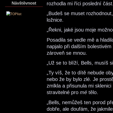
Návštěvnost
rozhodla mi říci poslední část
„Budeš se muset rozhodnout, s
ložnice.
„Řekni, jaké jsou moje možnost
Posadila se vedle mě a hladi
napjalo při dalším bolestivém 
zároveň se mnou.
„Už se to blíží, Bells, musíš s
„Ty víš, že to dítě nebude oby
nebo že by bylo zlé. Je prostě
zmlkla a přisunula mi sklenici
stravitelné pro
mé
tělo.
„Bells, nemůžeš ten porod pře
dobře, ale doufám, že jakmile