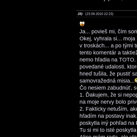
28)
(23.09.2010 22:23)
Ja... povieš mi, čím som
Okej, vyhrala si... moja
v troskách... a po tými 
tento komentár a taktie
nemo hľadia na TOTO. A 
povedané udalosti, ktoré
hneď tušila, že pustiť s
samovražedná misia...
Čo nesiem zabudnúť, sú
1. Ďakujem, že si nepop
na moje nervy bolo priv
2. Fakticky netuším, ak
hľadím na postavy inak
poskytla iný pohľad na
Tu si mi to isté poskytla 
Alice mám rada, ale vl