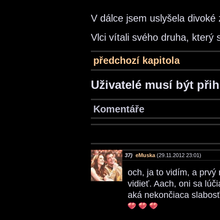
V dálce jsem uslyšela divoké 
Vlci vítali svého druha, který 
předchozí kapitola
Uživatelé musí být při
Komentáře
37)
eMuska
(29.11.2012 23:01)
och, ja to vidím, a prvý
vidieť. Aach, oni sa lúči
aká nekončiaca slabosť!