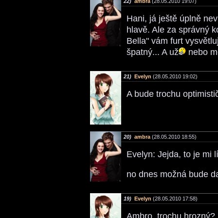
22)
ambra
(28.05.2010 19:07)
Hani, já ještě úplně ne
hlavě. Ale za správný k
Bella" vám furt vysvětlu
špatný... A už
nebo mě
21)
Evelyn
(28.05.2010 19:02)
A bude trochu optimisti
20)
ambra
(28.05.2010 18:55)
Evelyn: Jejda, to je mi 
no dnes možná bude dal
19)
Evelyn
(28.05.2010 17:58)
Ambro, trochu hrozný? N