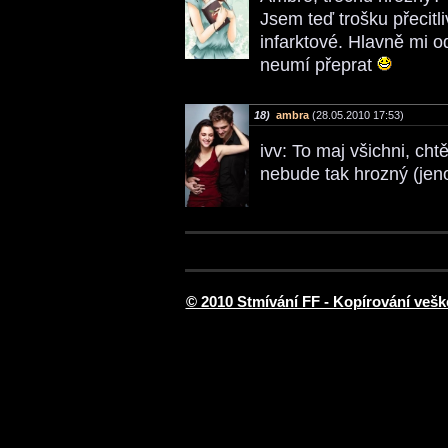
Jsem teď trošku přecitli
infarktové. Hlavně mi o
neumí přeprat
18)
ambra
(28.05.2010 17:53)
ivv: To maj všichni, cht
nebude tak hrozný (jeno
© 2010 Stmívání FF - Kopírování vešk