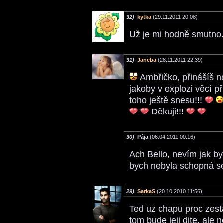
32)
kytka
(29.11.2011 20:08)
Už je mi hodně smutno
31)
Janeba
(28.11.2011 22:39)
Ambřičko, přinášíš na
jakoby v explozi věcí pří
toho ještě snesu!!!
Děkuji!!!
30)
Pája
(06.04.2011 00:16)
Ach Bello, nevím jak byc
bych nebyla schopná se
29)
SarkaS
(20.10.2010 11:56)
Ted uz chapu proc zesta
tom bude jeji dite, ale n