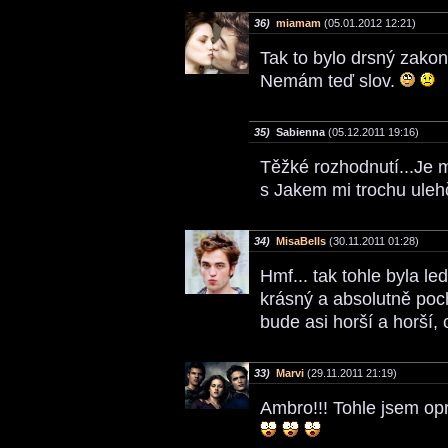
36)
miamam
(05.01.2012 12:21)
Tak to bylo drsný zakon
Nemám teď slov.
35)
Sabienna
(05.12.2011 19:16)
Těžké rozhodnutí...Je mi
s Jakem mi trochu ule
34)
MisaBells
(30.11.2011 01:28)
Hmf... tak tohle byla le
krásný a absolutně poch
bude asi horší a horší,
33)
Marvi
(29.11.2011 21:19)
Ambro!!! Tohle jsem opr