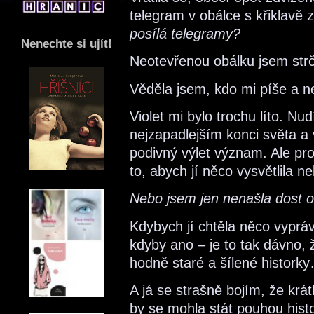
telegram v obálce s křiklavě
posílá telegramy?
Nenechte si ujít!
Neotevřenou obálku jsem str
Věděla jsem, kdo mi píše a nej
Violet mi bylo trochu líto. N
nejzapadlejším konci světa a 
podivný výlet význam. Ale pro
to, abych jí něco vysvětlila n
Nebo jsem jen nenašla dost 
Kdybych jí chtěla něco vypráv
kdyby ano – je to tak dávno, 
hodně staré a šílené histork
A já se strašně bojím, že krát
by se mohla stát pouhou his