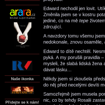
Edward nechodil jen lovit. Ut
Změnila jsem se v kostru pota
jediné, co na mě
tepe
životem
zdrcující.
A navzdory tomu všemu jsem 
nedokonale, znovu osaměle, a
Edward to dítě nechtěl. Nesmí
pyká. A my porušili pravidla 
mysleli, že slabá lidská žena
dávat lásku…
Někdy jsem si zkoušela předst
Naše ikonka
do něj před necelými devíti mě
Samozřejmě jsem musela pomi
nic, co by tehdy Rosalii zastav
Přidejte se k nám!