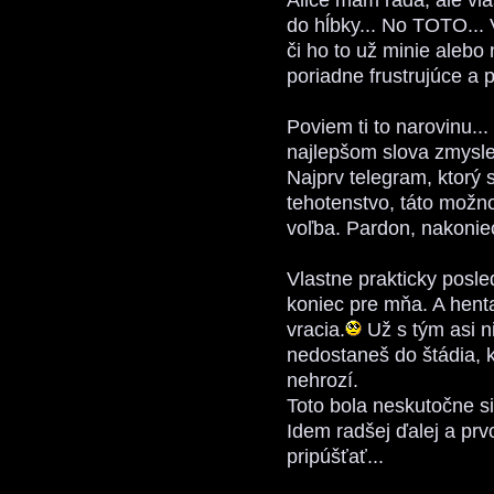
do hĺbky... No TOTO... 
či ho to už minie alebo
poriadne frustrujúce a
Poviem ti to narovinu...
najlepšom slova zmysle
Najprv telegram, ktorý s
tehotenstvo, táto možno
voľba. Pardon, nakoniec
Vlastne prakticky posl
koniec pre mňa. A hent
vracia.
Už s tým asi n
nedostaneš do štádia, k
nehrozí.
Toto bola neskutočne si
Idem radšej ďalej a prvo
pripúšťať...