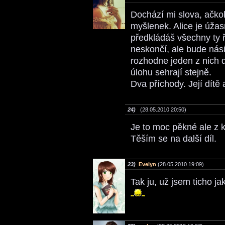
Dochází mi slova, ačkol
myšlenek. Alice je úža
předkládáš všechny ty 
neskončí, ale bude násil
rozhodne jeden z nich d
úlohu sehrají stejně.
Dva příchody. Její dít
24)
(28.05.2010 20:50)
Je to moc pěkné ale z ka
Těším se na další díl.
23)
Evelyn
(28.05.2010 19:09)
Tak ju, už jsem ticho 