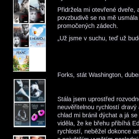
Přidržela mi otevřené dveře,
povzbudivě se na mě usmála a
promočených zádech.
„Už jsme v suchu, teď už bud
Forks, stát Washington, dub
Stála jsem uprostřed rozvodn
neuvěřitelnou rychlostí dravý
chlad mi bránil dýchat a já s
viděla, že ke břehu přibíhá 
rychlostí, neběžel dokonce ani