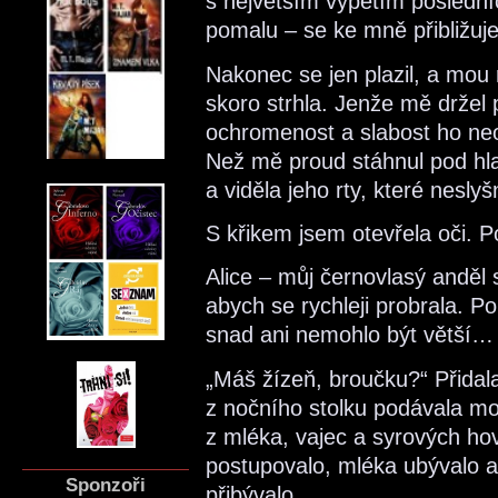
s největším vypětím poslední
pomalu – se ke mně přibližu
Nakonec se jen plazil, a mou 
skoro strhla. Jenže mě držel
ochromenost a slabost ho ne
Než mě proud stáhnul pod hla
a viděla jeho rty, které nesl
S křikem jsem otevřela oči. P
Alice – můj černovlasý anděl 
abych se rychleji probrala. P
snad ani nemohlo být větší…
„Máš žízeň, broučku?“ Přidal
z nočního stolku podávala mo
z mléka, vajec a syrových hov
postupovalo, mléka ubývalo a
Sponzoři
přibývalo.