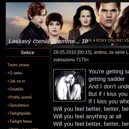
Laskavý čtenář promine... 10
Sekce
28.05.2010 [00:15],
ambra
, ze série
L
zobrazeno 7175×
Titulní strana
You’re getting s
+O webu
getting sadder
+Jak na to
And I don’t und
+Soutěže
But if I kiss you
+Profily autorů
If I kiss you whe
+Zpovědnice
Will you feel better, better, be
+Twilightpedie
Will you feel anything at all
+Twilight News
Will you feel better, better, be