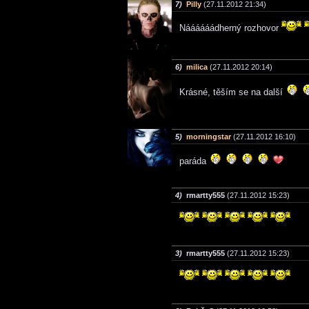
7)
Pilly
(27.11.2012 21:34)
Náááááádherný rozhovor
6)
milica
(27.11.2012 20:14)
Krásné, těším se na další
5)
morningstar
(27.11.2012 16:10)
paráda
4)
rmartty555
(27.11.2012 15:23)
3)
rmartty555
(27.11.2012 15:23)