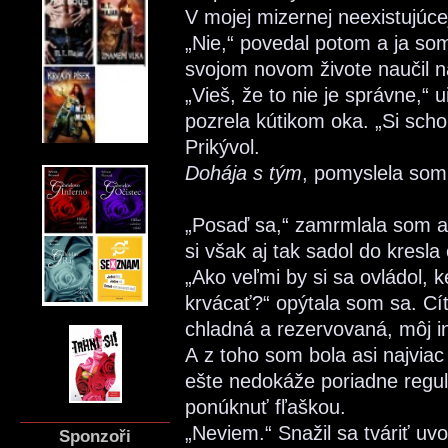
V mojej mizernej neexistujúce
„Nie,“ povedal potom a ja som
svojom novom živote naučil na
„Vieš, že to nie je správne,“
pozrela kútikom oka. „Si sch
Prikývol.
Dohája s tým
, pomyslela som 
„Posaď sa,“ zamrmlala som a
si však aj tak sadol do kresla 
„Ako veľmi by si sa ovládol, 
krvácať?“ opýtala som sa. Cí
chladná a rezervovaná, môj inš
A z toho som bola asi najvia
ešte nedokáže poriadne regul
ponúknuť fľaškou.
„Neviem.“ Snažil sa tváriť uv
Sponzoři