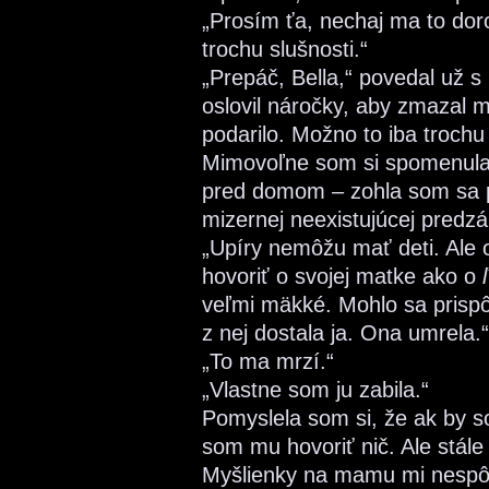
„Prosím ťa, nechaj ma to doro
trochu slušnosti.“
„Prepáč, Bella,“ povedal už
oslovil náročky, aby zmazal 
podarilo. Možno to iba trochu 
Mimovoľne som si spomenula 
pred domom – zohla som sa po
mizernej neexistujúcej predz
„Upíry nemôžu mať deti. Ale o
hovoriť o svojej matke ako o
veľmi mäkké. Mohlo sa prisp
z nej dostala ja. Ona umrela.“
„To ma mrzí.“
„Vlastne som ju zabila.“
Pomyslela som si, že ak by s
som mu hovoriť nič. Ale stále
Myšlienky na mamu mi nespôs