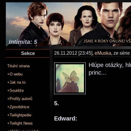
Intimita: 5
Sekce
26.11.2012 [23:45],
eMuska
, ze série
Hlúpe otázky, h
Titulní strana
princ...
+O webu
+Jak na to
+Soutěže
+Profily autorů
5.
+Zpovědnice
+Twilightpedie
Edward:
+Twilight News