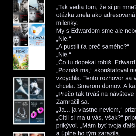
„Tak vedia tom, že si pri m
otázka znela ako adresovaná 
milenky.
My s Edwardom sme ale nebol
„Nie.“
„A pustili ťa preč samého?“
„Nie.“
„Čo tu dopekal robíš, Edwar
„Poznáš ma,“ skonštatoval n
vzdychla. Tento rozhovor sa
chcela. Smerom domov. A ka
„Prečo tak trváš na návštev
Zamračil sa.
„Ja... ja vlastne neviem,“ priz
„Cítil si ma u vás, však?“ pri
prikývol. „Mám byť tvoja ďalš
a úplne ho tým zarazila.