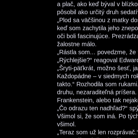
a plač, ako keď býval v blízk
pôsobil ako určitý druh sedatí
„Plod sa väčšinou z matky do
keď som zachytila jeho znepo
oči boli fascinujúce. Prezrád
žalostne málo.
„Rástla som... povedzme, že t
„Rýchlejšie?“ reagoval Edwar
„Šryti-päťkrát, možno šesť, ja
Každopádne – v siedmych roko
takto.“ Rozhodila som rukami.
druhu, nezaraditeľná príšera.
Frankenstein, alebo tak nejak
„Čo odrazu ten nadhľad?“ sp
Všimol si, že som iná. Po týc
všimol.
„Teraz som už len rozprávač.