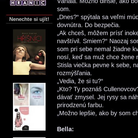
Váhala. Možno dlhšie, ako b
som.
„Dnes?“ spýtala sa veľmi mú
Nenechte si ujít!
dovnútra. Do bezpečia.
„Ak chceš, môžem prísť inok
navštívil. Smiem?“ Naozaj s
som pri sebe nemal žiadne kv
nosí, keď sa muž chce žene 
Stisla viečka pevne k sebe, na 
rozmýšľania.
„Vedia, že si tu?“
„Kto? Ty poznáš Cullenovcov
dávať zmysel. Jej rysy sa náhl
prirodzenú farbu.
„Možno lepšie, ako by som ch
Bella: