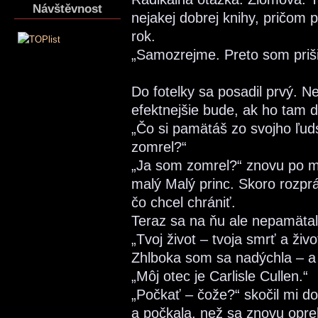
Návštěvnost
nejakej dobrej knihy, pričom
rok.
„Samozrejme. Preto som priši
Do fotelky sa posadil prvý. 
efektnejšie bude, ak ho tam 
„Čo si pamätáš zo svojho ľuds
zomrel?“
„Ja som zomrel?“ znovu po m
malý Malý princ. Skoro rozpr
čo chcel chrániť.
Teraz sa na ňu ale nepamätal
„Tvoj život – tvoja smrť a živ
Zhlboka som sa nadýchla – a 
„Môj otec je Carlisle Cullen.“
„Počkať – čože?“ skočil mi do
a počkala, než sa znovu oprel