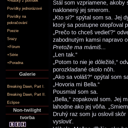
+Hlášky z povídek
Stál som vzpriamene, akoby s
Povídky jednorázové
naklonený jej smerom.
Povídky na
„Kto si?“ spýtal som sa. Jej 
pokračování
ktorý sa postupne otepľoval 
Poezie
„Prečo to chceš vedieť?“ odv
Srazy
zabodnutým kamsi napravo od
Pretože ma mámiš...
+Fórum
„Len tak.“
+Série
„Potom to nie je dôležité,“ od
+Poradna
porozkladané okolo nôh.
Galerie
„Ako sa voláš?“ opýtal som sa
„Hovoria mi Bella.“
Breaking Dawn, Part I.
Pousmial som sa.
Breaking Dawn, Part II.
„Bella,“ zopakoval som. Jej 
Eclipse
lahodne ako jej vôňa. „Smiem
Non-twilight
Druhý raz som ju oslovil skô
tvorba
vysloviť.