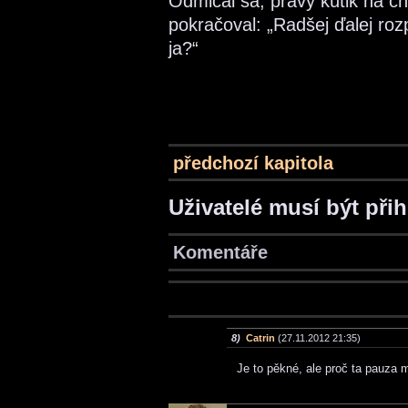
Odmlčal sa, pravý kútik na ch
pokračoval: „Radšej ďalej ro
ja?“
předchozí kapitola
Uživatelé musí být při
Komentáře
8)
Catrin
(27.11.2012 21:35)
Je to pěkné, ale proč ta pauza m