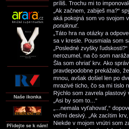
príliš. Trochu mi to imponoval
„Ak začnem, zabiješ ma?“ sp
aká pokojná som vo svojom vn
ponúknuť
.
„Táto hra na otázky a odpove
sa v kresle. Pousmiala som s
„Posledné zvyšky ľudskosti?
nerozumel, na čo som naráža
Šla som ohriať krv. Ako sprá
pravdepodobne prekážalo, že j
mnou, avšak došiel len po dv
mrazivé ticho, čo sa mi tislo
Rýchlo som zavrela plastový 
Naše ikonka
„Asi by som to...“
„...nemala vyťahovať,“ dopov
veľmi desivý. „Ak zacítim krv
Niekde v mojom vnútri som za
Přidejte se k nám!