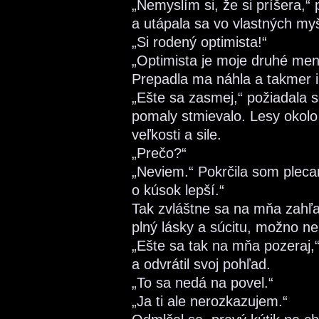
„Nemyslím si, že si príšera,“
a utápala sa vo vlastných my
„Si rodený optimista!“
„Optimista je moje druhé men
Prepadla ma náhla a takmer i
„Ešte sa zasmej,“ požiadala
pomaly stmievalo. Lesy okolo 
veľkosti a sile.
„Prečo?“
„Neviem.“ Pokrčila som plecam
o kúsok lepší.“
Tak zvláštne sa na mňa zahľad
plný lásky a súcitu, možno ne
„Ešte sa tak na mňa pozeraj,
a odvrátil svoj pohľad.
„To sa nedá na povel.“
„Ja ti ale nerozkazujem.“