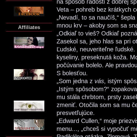
na spôsob radosti z dobrej spr
Veta – pohreb bez krátkych c
„Nevadí, to sa naučíš,“ šepla
mnou krv – akoby som sa snaž
Affiliates
„Odkiaľ to vieš? Odkiaľ pozná
Zasekol sa, jeho hlas sa pri
Ľudské, neuveriteľne ľudské.
kyseliny, preseknutá koža. Mo
počúvanie bolelo. Ale pravdou
S bolesťou.
„Som jedna z
vás
, istým spô
„Istým spôsobom?“ zopakoval
mu stála chrbtom, prsty zase
zmeniť. Otočila som sa mu če
presvetľujúce.
„Edward Cullen,“ moje priezvi
menu..., „chceš si vypočuť m
Radikálna otázka. Zlomová. T