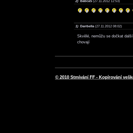
2)
BabčaS
(27.11.2012 12:53)
1)
Darrbella
(27.11.2012 08:02)
Skvělé, nemůžu se dočkat dalšíh
chovají
© 2010 Stmívání FF - Kopírování vešk