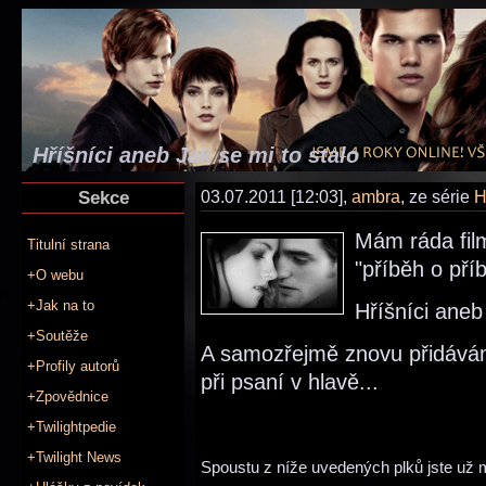
Hříšníci aneb Jak se mi to stalo
Sekce
03.07.2011 [12:03],
ambra
, ze série
H
Mám ráda film
Titulní strana
"příběh o pří
+O webu
+Jak na to
Hříšníci aneb
+Soutěže
A samozřejmě znovu přidávám
+Profily autorů
při psaní v hlavě...
+Zpovědnice
+Twilightpedie
+Twilight News
Spoustu z níže uvedených plků jste už 