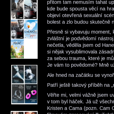
přitom tam nemusím tahat upí
kde bude spousta věcí na hr
objeví otevřená sexuální scén
bolest a zlo budou skutečně n
Přesně si vybavuju moment, kd
zvláštní je podvědomí nástro
nečetla, věděla jsem od Hanet
si nějak vysublimovala zásad
za sebou trauma, které je můž
Je vám to povědomé? Mně už 
Ale hned na začátku se vynoř
Patří ještě takový příběh na 
Věřte mi, velmi vážně jsem uv
v tom byl háček. Já už všech
Kristen a Cama (pozn. Cam G