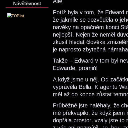
Ale!
Návštěvnost
Potíž byla v tom, že Edward n
že jakmile se dozvěděla o jeh
navěky na opačném konci Států
nejlepší. Nejen že neměl důvod
zkusit hledat člověka zmizel
je naprosto zbytečná námaha
Takže – Edward v tom byl nevi
Edwarde, promiň!
A když jsme u něj. Od začátku
vyprávěla Bella. K agentu Wa
měl až do konce zůstat temn
Průběžně jste naléhaly, že ch
mě překvapilo, že když jsem m
dopřála prostor, vzaly jste to
z vás ani nezmínil. Jo, beru t