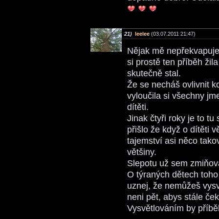
21)
leelee
(03.07.2011 21:47)
Nějak mě nepřekvapuje,
si prostě ten příběh žil
skutečně stal.
Že se necháš ovlivnit k
vyloučila si všechny jm
dítěti.
Jinak čtyři roky je to t
přišlo že když o dítěti 
tajemství asi něco takov
většiny.
Slepotu už sem zmiňova
O týraných dětech toho
uznej, že nemůžeš vys
neni pět, abys stále če
Vysvětlováním by příběh