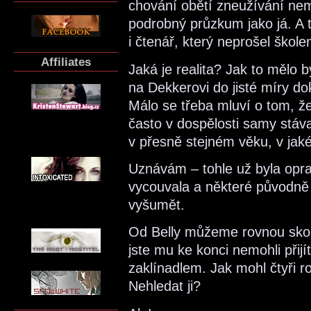
chování obětí zneužívání ne
podrobný průzkum jako já. A t
i čtenář, který neprošel školen
Affiliates
Jaká je realita? Jak to mělo 
na Dekkerovi do jisté míry do
Málo se třeba mluví o tom, ž
často v dospělosti samy stávaj
v přesně stejném věku, v ja
Uznávám – tohle už byla oprav
vycouvala a některé původně
vyšumět.
Od Belly můžeme rovnou skoč
jste mu ke konci nemohli přijí
zaklínadlem. Jak mohl čtyři r
Nehledat ji?