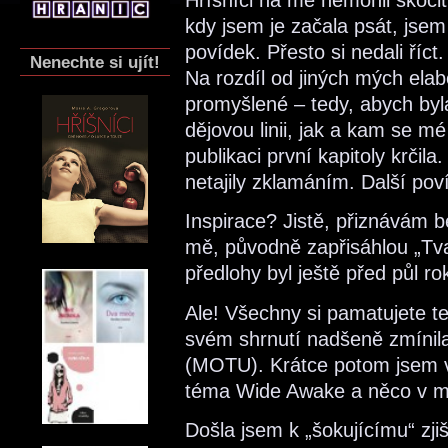
kdy jsem je začala psát, jse
povídek. Přesto si nedali říct
Nenechte si ujít!
Na rozdíl od jiných mých ela
promyšlené – tedy, abych byl
dějovou linii, jak a kam se m
publikaci první kapitoly krči
netajily zklamáním. Další pov
Inspirace? Jistě, přiznávám 
mě, původně zapřisáhlou „Tva
předlohy byl ještě před půl r
Ale! Všechny si pamatujete t
svém shrnutí nadšeně zmínila
(MOTU). Krátce potom jsem 
téma Wide Awake a něco v mé 
Došla jsem k „šokujícímu“ zji