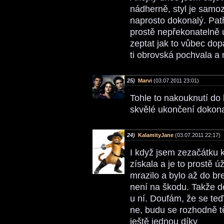
nádherně, styl je samoz
naprosto dokonalý. Patř
prostě nepřekonatelně 
zeptat jak to vůbec dopa
ti obrovská pochvala a
25)
Marvi
(03.07.2011 23:01)
Tohle to nakouknutí do 
skvělé ukončení dokon
24)
KalamityJane
(03.07.2011 22:17)
I když jsem zezačátku k
získala a je to prostě 
mrazilo a bylo až do bre
není na škodu. Takže d
u ní. Doufám, že se teď
ne, budu se rozhodně tě
ještě jednou díky