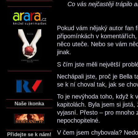
Co vás nejčastěji trápilo 
Pokud vám nějaký autor fan fi
připomínkách v komentářích,
něco uteče. Nebo se vám něco
jinak.
S čím jste měli největší prob
Nechápali jste, proč je Bella 
se k ní choval tak, jak se cho
To je nevýhoda toho, když k v
Naše ikonka
kapitolách. Byla jsem si jistá
vyjasní. Přesto – pro mnoho z
nepochopitelné.
V čem jsem chybovala? Nedoš
Přidejte se k nám!