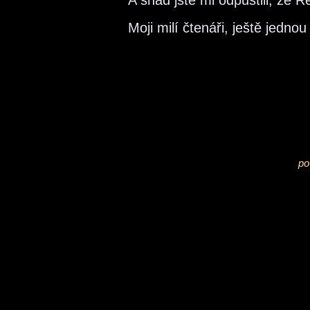
A snad jste mi odpustili, že
Moji milí čtenáři, ještě jedno
po