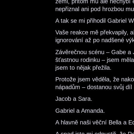
zemi, přitom mu ale nechybí 
nepřiznal ani pod hrozbou mu
A tak se mi přihodil Gabriel W
Vaše reakce mě překvapily, a
ignorování až po nadšené výk
Závěrečnou scénu – Gabe a J
šťastnou rodinku – jsem měla
jsem to nějak přežila.
Protože jsem věděla, že nak
nápadům – dostanou svůj díl š
Jacob a Sara.
Gabriel a Amanda.
A hlavně naši věční Bella a E