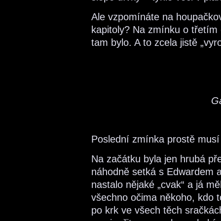
Ale vzpomínáte na houpačkov
kapitoly? Na zmínku o třetím d
tam bylo. A to zcela jistě „vy
Ga
Poslední zmínka prostě musí 
Na začátku byla jen hrubá př
náhodně setká s Edwardem a 
nastalo nějaké „cvak“ a já mě
všechno očima někoho, kdo t
po krk ve všech těch sračká