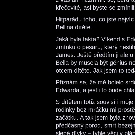
křečovité, asi byste se zmínili;
Hitparádu toho, co jste nejvíc
Bellina dítěte.
Jaká byla fakta? Víkend s E
zmínku o pesaru, který nestih
James. Ještě předtím ji ale u 
Bella by musela být génius ne
otcem dítěte. Jak jsem to ted
Přiznám se, že mě bolelo srdce
Edwarda, a jestli to bude ch
S dítětem totiž souvisí i moj
rodinky bez mráčku mi prost
začátku. A tak jsem byla znov
předčasný porod, smrt bezej
slepé dívky – tyhle věci v plá