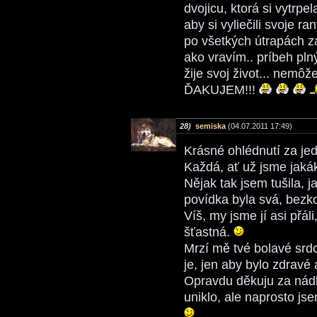
dvojicu, ktorá si vytrpel
aby si vyliečili svoje r
po všetkých útrapách zas
ako vravím.. príbeh plný
žije svoj život... nemô
ĎAKUJEM!!!
28)
semiska
(04.07.2011 17:49)
Krásné ohlédnutí za je
Každá, ať už jsme jakák
Nějak tak jsem tušila, j
povídka byla svá, bezk
Víš, my jsme jí asi přá
šťastná.
Mrzí mě tvé bolavé srd
je, jen aby bylo zdravé
Opravdu děkuju za nád
uniklo, ale naprosto js