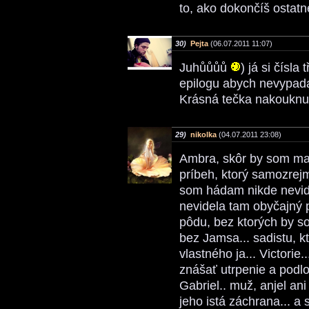
to, ako dokončíš ostat
30)
Pejta
(06.07.2011 11:07)
Juhůůůů
) já si čísla 
epilogu abych nevypada
Krásná tečka nakouknu
29)
nikolka
(04.07.2011 23:08)
Ambra, skôr by som mal
príbeh, ktorý samozrejm
som hádam nikde nevide
nevidela tam obyčajný p
pôdu, bez ktorých by so
bez Jamsa... sadistu, k
vlastného ja... Victorie
znášať utrpenie a podlo
Gabriel.. muž, anjel an
jeho istá záchrana... 