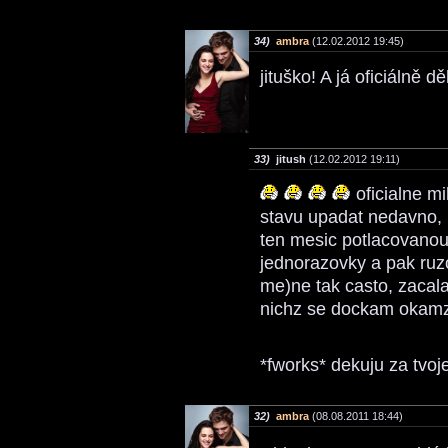
34)
ambra
(12.02.2012 19:45)
jituško! A já oficiálně d
33)
jitush
(12.02.2012 19:11)
oficialne mi
stavu upadat nedavno, 
ten mesic potlacovanou
jednorazovky a pak ruzo
me)ne tak casto, zacal
nichz se dockam okamz
*fworks* dekuju za tvoj
32)
ambra
(08.08.2011 18:44)