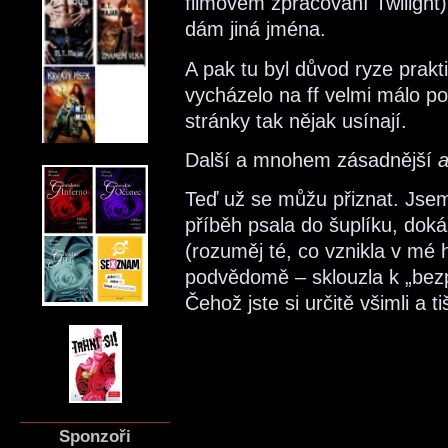
filmovém zpracování Twilight)
dám jiná jména.
A pak tu byl důvod ryze prakt
vycházelo na ff velmi málo po
stránky tak nějak usínají.
Další a mnohem zásadnější
a
Teď už se můžu přiznat. Jse
příběh psala do šuplíku, dok
(rozuměj té, co vznikla v mé h
podvědomě – sklouzla k „bez
Čehož jste si určitě všimli a ti
Sponzoři