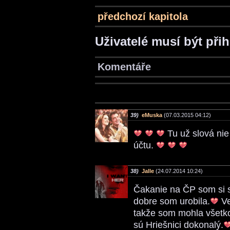
předchozí kapitola
Uživatelé musí být při
Komentáře
39)
eMuska
(07.03.2015 04:12)
Tu už slová nie
účtu.
38)
Jalle
(24.07.2014 10:24)
Čakanie na ČP som si 
dobre som urobila.
Ve
takže som mohla všetko 
sú Hriešnici dokonalý.