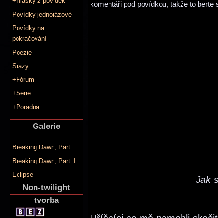
+Hlášky z povídek
komentáři pod povídkou, takže to berte 
Povídky jednorázové
Povídky na
pokračování
Poezie
Srazy
+Fórum
+Série
+Poradna
Galerie
Breaking Dawn, Part I.
Breaking Dawn, Part II.
Eclipse
Jak 
Non-twilight
tvorba
Hříšníci na mě nemohli skoč