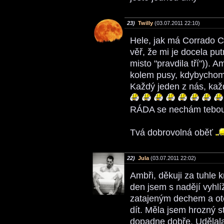
23)
Twilly
(03.07.2011 22:10)
Hele, jak má Corrado C
věř, že mi je docela put
misto "pravdila tří")). 
kolem pusy, kdybychom 
Každý jeden z nás, každ
RÁDA se nechám tebou 
Tvá dobrovolná oběť
22)
Jula
(03.07.2011 22:02)
Ambři, děkuji za tuhle 
den jsem s nadějí vyhlíž
zatajeným dechem a ot
dít. Měla jsem hrozný s
dopadne dobře. Udělala 