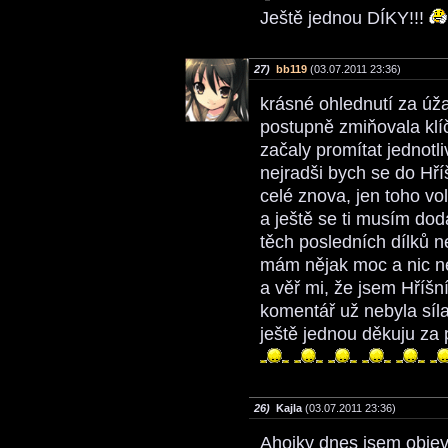
Ještě jednou DÍKY!!!
27)
bb119
(03.07.2011 23:36)
krásné ohlednutí za ú
postupně zmiňovala klí
začaly promítat jednotli
nejradši bych se do Hří
celé znova, jen toho vo
a ještě se ti musím doda
těch posledních dílků 
mám nějak moc a nic ne
a věř mi, že jsem Hříšn
komentář už nebyla síl
ještě jednou děkuju za 
26)
Kajla
(03.07.2011 23:36)
Ahojky dnes jsem objevi