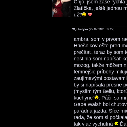
Chjo, jsem zase rychlá
Zlatíčka, ještě jednou 
už?
31)
katyka
(22.07.2011 09:22)
ambra, som v prvom rad
Hriešnikov ešte pred 
prečítať, teraz by som 
nestihla som napísať k
mozog, takže môžem nap
temnejšie príbehy milu
zaujímavými postavami. 
by si napísala presne p
(myslím tým Bellu, ktor
kuchyne"
. Páčil sa m
Gabe Walsh bol chuťovk
parádna jazda. Síce mi
rada, že som si počkala 
tak viac vychutná
Ďak