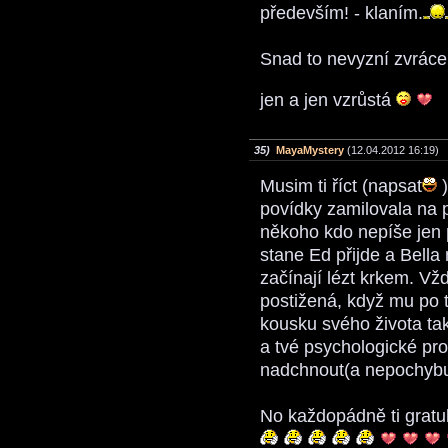
především! - klaním.
Snad to nevyzní zvráce
jen a jen vzrůstá
35)
MayaMystery
(12.04.2012 16:19)
Musim ti říct (napsat
)
povídky zamilovala na p
někoho kdo nepíše jen p
stane Ed přijde a Bella
začínají lézt krkem. Vž
postižená, když mu po 
kousku svého života tak
a tvé psychologické pr
nadchnout(a nepochybu
No každopádně ti gratul