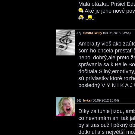
Malá otázka: Prišiel E
Aké je jeho nové pov
37)
SestraTwilly
(04.05.2013 23:54)
Ambra,ty vieš ako zaútoč
som ho chcela prestať č
nebol dobrý,ale preto 
správania sa k Belle.S
dočítala.Silný,emotívn
sú prívlastky ktoré ro
posledný V Y N I K A J 
36)
Iwka
(30.09.2012 15:04)
Díky za tuhle jízdu, am
co nevnímám ani tak ja
by si zasloužil pěkný ob
dotknul a s největší m