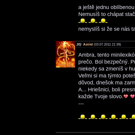
a ještě jednu oblíbenou
Nemusíš to chápat stač
nemyslíš si že se nás t
20)
Astrid
(03.07.2011 21:39)
Ambra, tento minilexikó
prečo. Bol bezpečný. Pr
niekedy sa zmeníš v hu
Veľmi si ma týmto pote
dôvod, dnešok ma zarmút
A... Hriešnici, boli pre
každe Tvoje slovo.
---