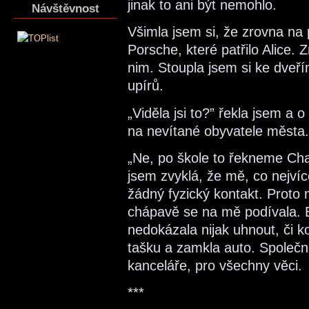
jinak to ani být nemohlo.
Návštěvnost
Všimla jsem si, že zrovna na 
Porsche, které patřilo Alice.
nim. Stoupla jsem si ke dveří
upírů.
„Viděla jsi to?” řekla jsem a 
na nevítané obyvatele města.
„Ne, po škole to řekneme Cha
jsem zvyklá, že mě, co nejví
žádný fyzický kontakt. Proto m
chápavě se na mě podívala. B
nedokázala nijak uhnout, či ko
tašku a zamkla auto. Společně
kanceláře, pro všechny věci.
***