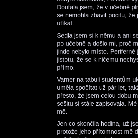
Doufala jsem, že v učebně plné
se nemohla zbavit pocitu, že 
utíkat.
Sedla jsem si k němu a ani se
po učebně a došlo mi, proč m
jinde nebylo místo. Perifern
jistotu, že se k ničemu nechy
přímo.
Varner na tabuli studentům u
uměla spočítat už pár let, t
přesto, že jsem celou dobu 
sešitu si stále zapisovala. M
mě.
Jen co skončila hodina, už jse
protože jeho přítomnost mě d