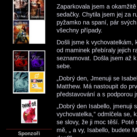
Zaparkovala jsem a okamžitě
sedačky. Chytila jsem jej za 
pyžamko na spaní, pár svých 
všechny případy.
Došli jsme k vychovatelkám, k
od maminek přebíraly jejich ra
seznamovat. Došla jsem až k 
sebe.
„Dobrý den, Jmenuji se Isabe
Matthew. Má nastoupit do prvn
představování a s podporou j
„Dobrý den Isabello, jmenuji 
vychovatelka,” odmlčela se, k
se slovy, že ji moc těší. Pot
mě, „ a vy, Isabello, budete 
Sponzoři