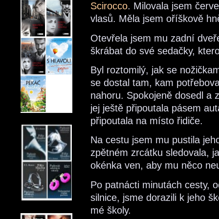
Scirocco
. Milovala jsem červ
vlasů. Měla jsem oříškově hn
Otevřela jsem mu zadní dveře
škrábat do své sedačky, kter
Byl roztomilý, jak se nožičkam
se dostal tam, kam potřebova
nahoru. Spokojeně dosedl a z
jej ještě připoutala pásem a
připoutala na místo řidiče.
Na cestu jsem mu pustila jeh
zpětném zrcátku sledovala, ja
okénka ven, aby mu něco neu
Po patnácti minutách cesty, 
silnice, jsme dorazili k jeho 
mé školy.