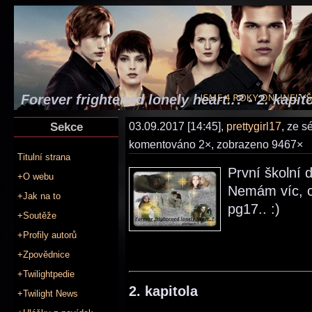
Forever frightened lonely heart..? - 2. kapit
Sekce
03.09.2017 [14:45],
prettygirl17
, ze s
komentováno 2×, zobrazeno 9467×
Titulní strana
První školní 
+O webu
Nemám víc, co
+Jak na to
pg17.. :)
+Soutěže
+Profily autorů
+Zpovědnice
+Twilightpedie
2. kapitola
+Twilight News