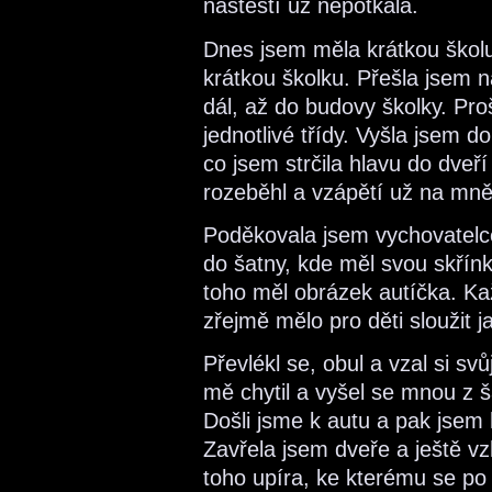
naštěstí už nepotkala.
Dnes jsem měla krátkou škol
krátkou školku. Přešla jsem n
dál, až do budovy školky. Pro
jednotlivé třídy. Vyšla jsem do
co jsem strčila hlavu do dveř
rozeběhl a vzápětí už na mně v
Poděkovala jsem vychovatelc
do šatny, kde měl svou skř
toho měl obrázek autíčka. Kaž
zřejmě mělo pro děti sloužit ja
Převlékl se, obul a vzal si s
mě chytil a vyšel se mnou z 
Došli jsme k autu a pak jsem 
Zavřela jsem dveře a ještě vzh
toho upíra, ke kterému se po c