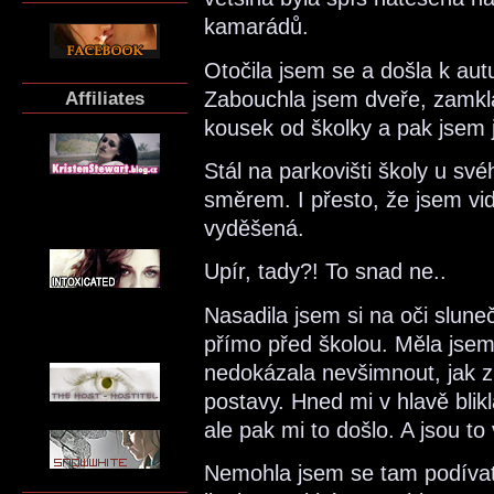
kamarádů.
Otočila jsem se a došla k autu
Affiliates
Zabouchla jsem dveře, zamkla 
kousek od školky a pak jsem j
Stál na parkovišti školy u s
směrem. I přesto, že jsem vid
vyděšená.
Upír, tady?! To snad ne..
Nasadila jsem si na oči slunečn
přímo před školou. Měla jsem
nedokázala nevšimnout, jak z
postavy. Hned mi v hlavě blikl
ale pak mi to došlo. A jsou to
Nemohla jsem se tam podívat a 