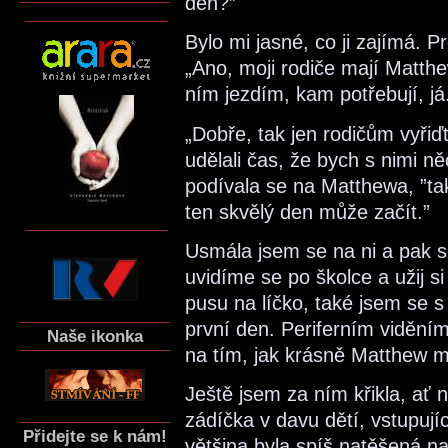
den?”
Bylo mi jasné, co ji zajímá. P
„Ano, moji rodiče mají Matthe
ním jezdím, kam potřebují, já
„Dobře, tak jen rodičům vyřiď
udělali čas, že bych s nimi ně
podívala se na Matthewa, ”ta
ten skvělý den může začít.”
Usmála jsem se na ni a pak se
uvidíme se po školce a užij s
pusu na líčko, také jsem se s
první den. Periferním viděním
Naše ikonka
na tím, jak krásně Matthew m
Ještě jsem za ním křikla, ať 
zádíčka v davu dětí, vstupujíc
Přidejte se k nám!
většina byla spíš natěšená n