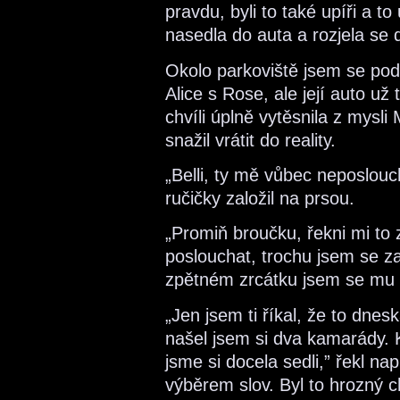
pravdu, byli to také upíři a 
nasedla do auta a rozjela se
Okolo parkoviště jsem se pod
Alice s Rose, ale její auto u
chvíli úplně vytěsnila z mysli
snažil vrátit do reality.
„Belli, ty mě vůbec neposlouch
ručičky založil na prsou.
„Promiň broučku, řekni mi to
poslouchat, trochu jsem se z
zpětném zrcátku jsem se mu d
„Jen jsem ti říkal, že to dnes
našel jsem si dva kamarády. K
jsme si docela sedli,” řekl nap
výběrem slov. Byl to hrozný ch