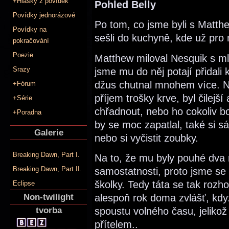
+Hlášky z povídek
Pohled Belly
Povídky jednorázové
Po tom, co jsme byli s Matth
Povídky na
sešli do kuchyně, kde už pro
pokračování
Poezie
Matthew miloval Nesquik s 
Srazy
jsme mu do něj potají přidali
džus chutnal mnohem více. Ne
+Fórum
příjem trošky krve, byl čilejší
+Série
chřadnout, nebo ho cokoliv bo
+Poradna
by se moc zapatlal, také si s
Galerie
nebo si vyčistit zoubky.
Breaking Dawn, Part I.
Na to, že mu byly pouhé dva ro
Breaking Dawn, Part II.
samostatnosti, proto jsme se r
školky. Tedy táta se tak rozho
Eclipse
Non-twilight
alespoň rok doma zvlášť, kd
tvorba
spoustu volného času, jelikož 
přítelem..