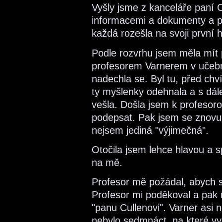
Vyšly jsme z kanceláře paní
informacemi a dokumenty a 
každá rozešla na svoji první 
Podle rozvrhu jsem měla mít p
profesorem Varnerem v učebn
nadechla se. Byl tu, před chví
ty myšlenky odehnala a s dál
vešla. Došla jsem k profesoro
podepsat. Pak jsem se znovu 
nejsem jediná "výjimečná".
Otočila jsem lehce hlavou a sp
na mě.
Profesor mě požádal, abych se
Profesor mi poděkoval a pak 
"panu Cullenovi". Varner asi n
nebylo sedmnáct, na které vy