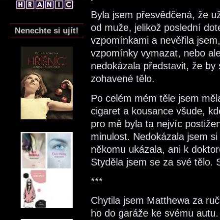
Byla jsem přesvědčená, že u
od muže, jelikož poslední do
Nenechte si ujít!
vzpomínkami a nevěřila jsem,
vzpomínky vymazat, nebo ales
nedokázala představit, že by 
zohavené tělo.
Po celém mém těle jsem měla
cigaret a kousance všude, kde
pro mě byla ta nejvíc postiž
minulost. Nedokázala jsem si 
někomu ukázala, ani k doktor
Styděla jsem se za své tělo. 
***
Chytila jsem Matthewa za ruči
ho do garáže ke svému autu.