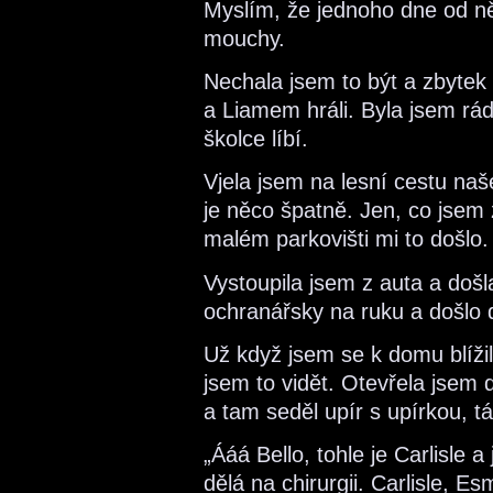
Myslím, že jednoho dne od n
mouchy.
Nechala jsem to být a zbytek 
a Liamem hráli. Byla jsem rád
školce líbí.
Vjela jsem na lesní cestu naše
je něco špatně. Jen, co jse
malém parkovišti mi to došlo.
Vystoupila jsem z auta a doš
ochranářsky na ruku a došlo
Už když jsem se k domu blížila
jsem to vidět. Otevřela jsem
a tam seděl upír s upírkou, 
„Ááá Bello, tohle je Carlisle 
dělá na chirurgii. Carlisle, E