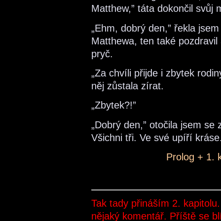
Matthew,” táta dokončil svůj 
„Ehm, dobrý den,” řekla jsem
Matthewa, ten také pozdravil a
pryč.
„Za chvíli přijde i zbytek rodin
něj zůstala zírat.
„Zbytek?!”
„Dobrý den,” otočila jsem se 
Všichni tři. Ve své upíří kráse
Prolog + 1. 
Tak tady přináším 2. kapitolu
nějaký komentář. Příště se b