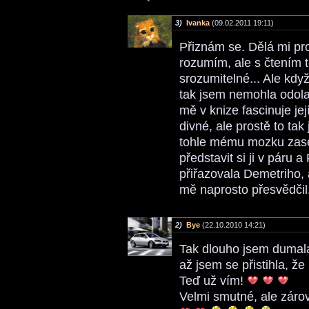
3)
Ivanka
(09.02.2011 19:11)
Přiznám se. Dělá mi pr
rozumím, ale s čtením t
srozumitelné... Ale kdy
tak jsem nemohla odola
mě v knize fascinuje je
divné, ale prostě to tak
tohle mému mozku zase
představit si ji v páru
přiřazovala Demetriho, 
mě naprosto přesvědčil
2)
Bye
(22.10.2010 14:21)
Tak dlouho jsem dumala
až jsem se přistihla, že
Teď už vím!
Velmi smutné, ale zárov