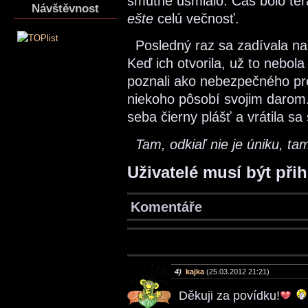
smutne usmialo. Čas bolo tera
Návštěvnost
ešte
celú večnosť.
Posledný raz sa zadívala na m
Keď ich otvorila, už to nebola 
poznali ako nebezpečného pre
niekoho pôsobí svojim darom.
seba čierny plášť a vrátila sa
Tam, odkiaľ nie je úniku, tam
Uživatelé musí být při
Komentáře
4)
kajka
(25.03.2012 21:21)
Děkuji za povídku!