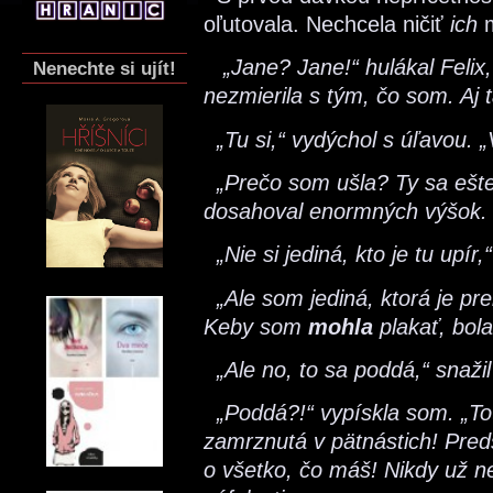
oľutovala. Nechcela ničiť
ich
m
„Jane? Jane!“ hulákal Felix
Nenechte si ujít!
nezmierila s tým, čo som. Aj
„Tu si,“ vydýchol s úľavou. „
„Prečo som ušla? Ty sa ešte 
dosahoval enormných výšok.
„Nie si jediná, kto je tu upír,
„Ale som jediná, ktorá je p
Keby som
mohla
plakať, bola
„Ale no, to sa poddá,“ snažil
„Poddá?!“ vypískla som. „To
zamrznutá v pätnástich! Pred
o všetko, čo máš! Nikdy už 