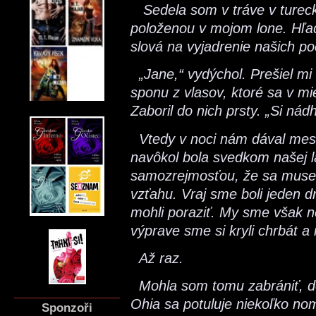
Sedela som v tráve v tureck
položenou v mojom lone. Hľad
slová na vyjadrenie našich po
„Jane,“ vydýchol. Prešiel mi 
sponu z vlasov, ktoré sa v mi
Zaboril do nich prsty. „Si nád
Vtedy v noci nám dával mesi
navôkol bola svedkom našej lá
samozrejmosťou, že sa muselo
vzťahu. Vraj sme boli jeden d
mohli poraziť. My sme však n
výprave sme si kryli chrbát a
Až raz.
Mohla som tomu zabrániť, dot
Ohia sa potuluje niekoľko nom
Sponzoři