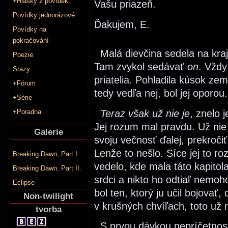
+Hlášky z povídek
Vašu priazeň.
Povídky jednorázové
Ďakujem, E.
Povídky na
pokračování
Malá dievčina sedela na kraji
Poezie
Tam zvykol sedávať
on
. Vždy
Srazy
priatelia. Pohladila kúsok ze
+Fórum
tedy vedľa nej, bol jej oporou.
+Série
Teraz však už nie je
, znelo 
+Poradna
Jej rozum mal pravdu. Už nie 
Galerie
svoju večnosť ďalej, prekroč
Lenže to nešlo. Síce jej to ro
Breaking Dawn, Part I.
vedelo, kde mala táto kapitola
Breaking Dawn, Part II.
srdci a nikto ho odtiaľ nemo
Eclipse
bol ten, ktorý ju učil bojovať,
Non-twilight
v krušných chvíľach, toto už 
tvorba
S prvou dávkou nepríčetnosti 