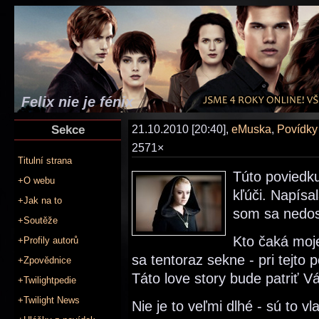
Felix nie je fénix
Sekce
21.10.2010 [20:40],
eMuska
,
Povídky
2571×
Titulní strana
Túto povied
+O webu
kľúči. Napísa
+Jak na to
som sa nedost
+Soutěže
Kto čaká moj
+Profily autorů
sa tentoraz sekne - pri tejto 
+Zpovědnice
Táto love story bude patriť V
+Twilightpedie
+Twilight News
Nie je to veľmi dlhé - sú to v