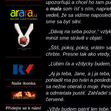
upozorňujú a chcel ho tam p
a
mala
som ísť s ním, napri
vedeli, že sa vidíme naposledy
sme sa byť silní.
„Dávaj na seba pozor,“ vzlykl
minút sme strávili v objatí.
„Ššš, pokoj, pokoj, vrátim sa
chrbte. Presne tak ako vtedy,
„Ľúbim ťa a vždycky budem,“
„Aj ja teba, Jane, a j ja teb
pohladil ma po tvári a posle
Naše ikonka
sa nežne otierali o moje. Pev
a odmietala pustiť. Zahľadel s
červené.
Přidejte se k nám!
„Vždy budem patriť len tebe,