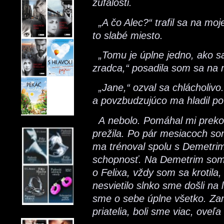
zúfalosti.
„A čo Alec?“ trafil sa na moje
to slabé miesto.
„Tomu je úplne jedno, ako sa 
zradca,“ posadila som sa na m
„Jane,“ ozval sa chlácholivo
a povzbudzujúco ma hladil po 
A nebolo. Pomáhal mi prekon
prežila. Po pár mesiacoch so
ma trénoval spolu s Demetrim
schopnosť. Na Demetrim som 
o Felixa, vždy som sa krotila,
nesvietilo slnko sme došli na 
sme o sebe úplne všetko. Zam
priatelia, boli sme viac, oveľa 