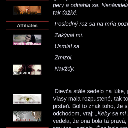
pery a odtiahla sa. Nenávidel
tak ťažké.
Posledný raz sa na mňa pozr
Affiliates
Zakýval mi.
Usmial sa.
Zmizol.
Navždy.
Dievča stále sedelo na lúke,
Vlasy mala rozpustené, tak t
prsteň. Bol to znak toho, že s
odchodom, vraj:
„Keby sa mi
vedela, že ona bola tá pravá,