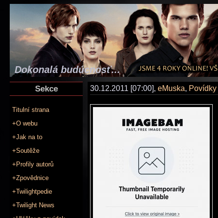
Dokonalá budúcnosť...
Sekce
30.12.2011 [07:00],
eMuska
,
Povídky
Titulní strana
+O webu
+Jak na to
+Soutěže
+Profily autorů
+Zpovědnice
+Twilightpedie
+Twilight News