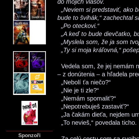
do mojich vlasov.
„Neviem si predstaviť, ako b
bude to švihák,“ zachechtal s
„Po oteckovi.“
„A keď to bude dievčatko, b
„Myslela som, že ja som tvoj
„Ty si moja kráľovná,“ pošep
Vedela som, že jej nemám nič
– z donútenia – a hľadela pre
„Nebolí ťa niečo?“
„Nie je ti zle?“
„Nemám spomaliť?“
„Nepotrebuješ zastaviť?“
„Ja čakám dieťa, nejdem umr
„To nevieš,“ povedala ticho. 
Sponzoři
Za celú cestu som sa svojho 