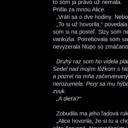
to som ja právo už nemala.
Prišla za mnou Alice.
„Vráti sa o dve hodiny. Nebo
„To si už hovorila,“ povedal
som si na posteľ. Slzy som n
vankúša. Potrebovala som s
nevyzerala hlúpo so zmáčano
Druhý raz som ho videla plak
Sedel nad mojím lôžkom s hla
a pozrel na mňa začervenaným
nerozumela. Pery sa mu hýbal
zvuk.
„A dieťa?“
Zobudila ma jeho ľadová ruk
„Alice hovorila, že si tu a ch