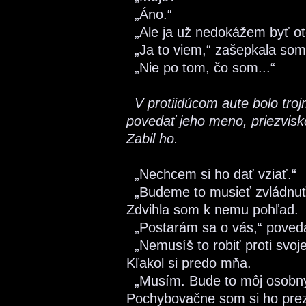
„Áno.“
„Ale ja už nedokážem byť o
„Ja to viem,“ zašepkala som 
„Nie po tom, čo som...“
V protiidúcom aute bolo tro
povedať jeho meno, priezvisk
Zabil ho.
„Nechcem si ho dať vziať.“
„Budeme to musieť zvládnuť
Zdvihla som k nemu pohľad.
„Postarám sa o vás,“ poveda
„Nemusíš to robiť proti svoje
Kľakol si predo mňa.
„Musím. Bude to môj osobný 
Pochybovačne som si ho prez