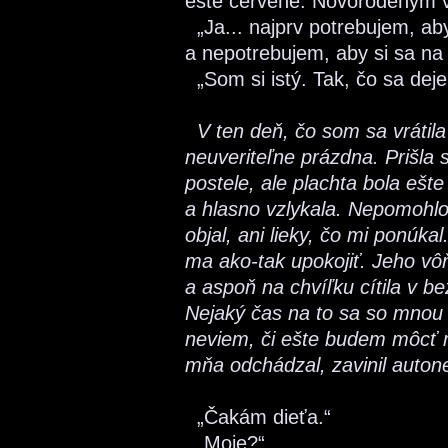
ešte červené. Novorodeným vr
„Ja... najprv potrebujem, ab
a nepotrebujem, aby si sa na
„Som si istý. Tak, čo sa deje
V ten deň, čo som sa vrátila
neuveriteľne prázdna. Prišla s
postele, ale plachta bola ešte
a hlasno vzlykala. Nepomohlo 
objal, ani lieky, čo mi ponúka
ma ako-tak upokojiť. Jeho vô
a aspoň na chvíľku cítila v be
Nejaký čas na to sa so mnou
neviem, či ešte budem môcť 
mňa odchádzal, zavinil auton
„Čakám dieťa.“
„Moje?“