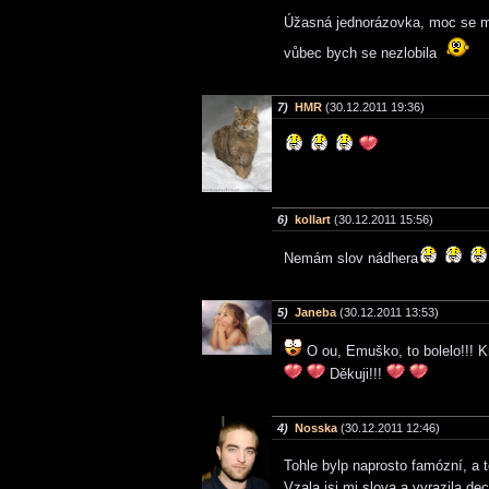
Úžasná jednorázovka, moc se mi
vůbec bych se nezlobila
7)
HMR
(30.12.2011 19:36)
6)
kollart
(30.12.2011 15:56)
Nemám slov nádhera
5)
Janeba
(30.12.2011 13:53)
O ou, Emuško, to bolelo!!! K
Děkuji!!!
4)
Nosska
(30.12.2011 12:46)
Tohle bylp naprosto famózní, a
Vzala jsi mi slova a vyrazila de