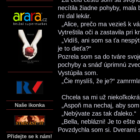
necítila žiadne pohyby, mala 
mi dal lekár.
„Alice, prečo ma vezieš k v
Vytreštila oči a zastavila pri kr
„Vidíš, ani som sa ťa nespýta
je to dieťa?“
Pozrela som sa do tváre svojej
pochyby a snáď úprimnú zve
Vystúpila som.
„Čie myslíš, že je?“ zamrmla
Chcela sa mi už niekoľkokrát 
Naše ikonka
„Aspoň ma nechaj, aby som ť
„Nebývate zas tak ďaleko.“
„Bella, neblázni! Je to ešte a
Povzdychla som si. Dverami 
Přidejte se k nám!