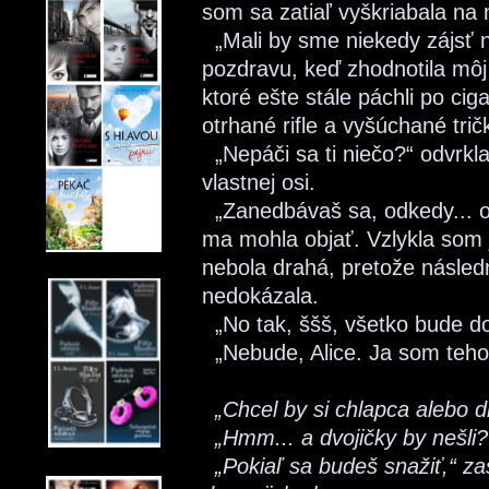
som sa zatiaľ vyškriabala na 
„Mali by sme niekedy zájsť 
pozdravu, keď zhodnotila môj 
ktoré ešte stále páchli po ci
otrhané rifle a vyšúchané trič
„Nepáči sa ti niečo?“ odvrkla
vlastnej osi.
„Zanedbávaš sa, odkedy... odi
ma mohla objať. Vzlykla som 
nebola drahá, pretože násled
nedokázala.
„No tak, ššš, všetko bude do
„Nebude, Alice. Ja som teho
„Chcel by si chlapca alebo d
„Hmm... a dvojičky by nešli?
„Pokiaľ sa budeš snažiť,“ za