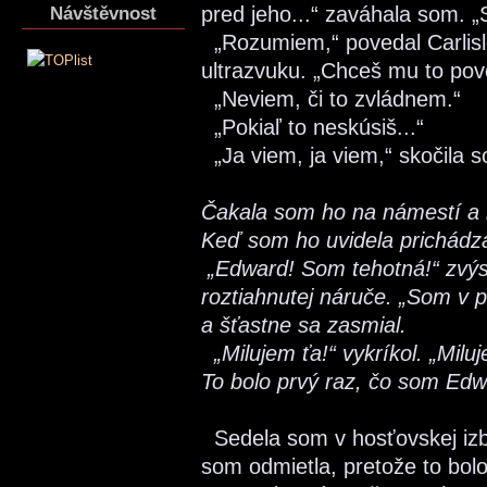
pred jeho...“ zaváhala som. 
Návštěvnost
„Rozumiem,“ povedal Carlisle
ultrazvuku. „Chceš mu to po
„Neviem, či to zvládnem.“
„Pokiaľ to neskúsiš...“
„Ja viem, ja viem,“ skočila 
Čakala som ho na námestí a n
Keď som ho uvidela prichádza
„Edward! Som tehotná!“ zvýs
roztiahnutej náruče. „Som v 
a šťastne sa zasmial.
„Milujem ťa!“ vykríkol. „Milu
To bolo prvý raz, čo som Edwa
Sedela som v hosťovskej izbe
som odmietla, pretože to bol