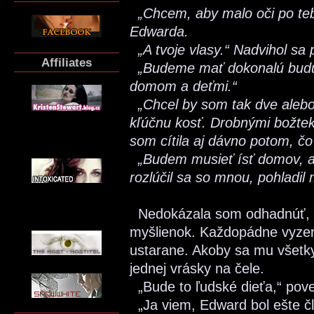
„Chcem, aby malo oči po teb
Edwarda.
„A tvoje vlasy.“ Nadvihol s
Affiliates
„Budeme mať dokonalú budúc
domom a deťmi.“
„Chcel by som tak dve alebo 
kľúčnu kosť. Drobnými božtekm
som cítila aj dávno potom, čo 
„Budem musieť ísť domov, ale
rozlúčil sa so mnou, pohladil
Nedokázala som odhadnúť, čo 
myšlienok. Každopádne vyzer
ustarane. Akoby sa mu všetky r
jednej vrásky na čele.
„Bude to ľudské dieťa,“ pov
„Ja viem, Edward bol ešte čl