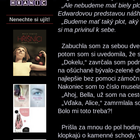
„Ale nebudeme mať biely plot
Edwardovou predstavou nášho
Nenechte si ujít!
„Budeme mať taký plot, aký s
si ma privinul k sebe.
Zabuchla som za sebou dvere
potom som si uvedomila, že s
„Dokelu,“ zavrčala som podrá
na ošúchané bývalo-zelené dve
najlepšie bez pomoci zámočn
Nakoniec som to číslo musela
„Ahoj, Bella, už som na cest
„Vďaka, Alice,“ zamrmlala s
Bolo mi toto treba?!
Prišla za mnou do pol hodiny
klopkajú o kamenné schody. V