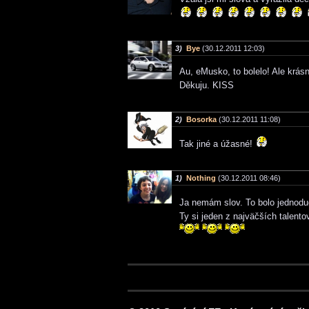
3)
Bye
(30.12.2011 12:03)
Au, eMusko, to bolelo! Ale krásn
Děkuju. KISS
2)
Bosorka
(30.12.2011 11:08)
Tak jiné a úžasné!
1)
Nothing
(30.12.2011 08:46)
Ja nemám slov. To bolo jednod
Ty si jeden z najväčších talent