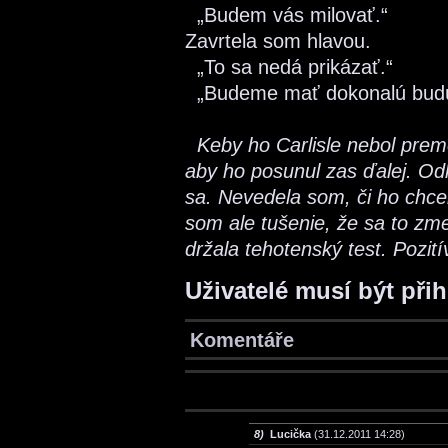
„Budem vás milovať.“
Zavrtela som hlavou.
„To sa nedá prikázať.“
„Budeme mať dokonalú budú
Keby ho Carlisle nebol preme
aby ho posunul zas ďalej. Od
sa. Nevedela som, či ho chce
som ale tušenie, že sa to zm
držala tehotenský test. Pozití
Uživatelé musí být při
Komentáře
8)
Lucička
(31.12.2011 14:28)