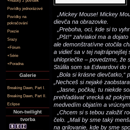
+Hlášky z povídek
Povídky jednorázové
„Mickey Mouse! Mickey Mous
Povídky na
dievča na obrazovke.
pokračování
„Preboha, oci, kde si to vyhr
Poezie
„Pšt!“ zahriakol ma a dojato
Srazy
ale demonštratívne otočila ch
+Fórum
a vidieť sa v tej najtrápnejšej
+Série
uhlopriečke – povedzme, že s
+Poradna
Stúlila som sa Edwardovi do n
„Bola si krásne dievčatko,“ 
Galerie
„Nechceš si nejaké zaobstarať
Breaking Dawn, Part I.
„Jasne, počkaj, tu niekde so
Breaking Dawn, Part II.
prehľadávať vrecká až pokým
medvedím objatím a vrúcny
Eclipse
Non-twilight
„Chcem si s tebou založiť ro
tvorba
čelo. „Mali by sme taký men
na grilovanie, kde by sme spol