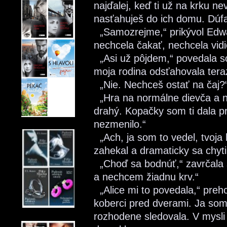
najďalej, keď ti už na krku ne
nasťahuješ do ich domu. Dúfam
„Samozrejme,“ prikývol Edwa
nechcela čakať, nechcela vidie
„Asi už pôjdem,“ povedala 
moja rodina odsťahovala tera
„Nie. Nechceš ostať na čaj?“
„Hra na normálne dievča a n
drahý. Kopačky som ti dala pr
nezmenilo.“
„Ach, ja som to vedel, tvoja 
zahekal a dramaticky sa chyti
„Choď sa bodnúť,“ zavrčala 
a nechcem žiadnu krv.“
„Alice mi to povedala,“ preho
koberci pred dverami. Ja som
rozhodene sledovala. V mysli