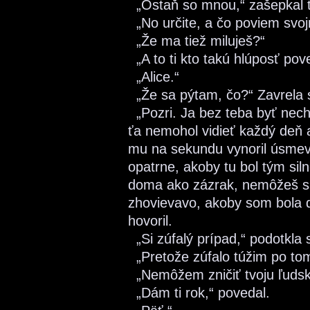
„Ostaň so mnou,“ zašepkal ti
„No určite, a čo poviem svo
„Že ma tiež miluješ?“
„A to ti kto takú hlúposť pov
„Alice.“
„Že sa pýtam, čo?“ Zavrela 
„Pozri. Ja bez teba byť nech
ťa nemohol vidieť každý deň 
mu na sekundu vynoril úsmev 
opatrne, akoby tu bol tým siln
doma ako zázrak, nemôžeš si 
zhovievavo, akoby som bola di
hovoril.
„Si zúfalý prípad,“ podotkla
„Pretože zúfalo túžim po tom
„Nemôžem zničiť tvoju ľudsko
„Dám ti rok,“ povedal.