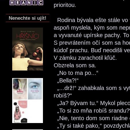
prioritou.
Nenechte si ujít!
Rodina bývala ešte stále vo 
aspoň myslela, kým som nepr
a vyvanuté upírske pachy. To
S prevrátením očí som sa hod
kúdoľ prachu. Buď neodišli ve
V zámku zarachotil kľúč.
Obzrela som sa.
„No to ma po...“
„Bella?!“
„...drž!“ zahabkala som s vy
robíš?“
„Ja? Bývam tu.“ Mykol pleco
„To si zo mňa robíš srandu?
„Nie, tento dom som riadne o
„Ty si také pako,“ povzdychla