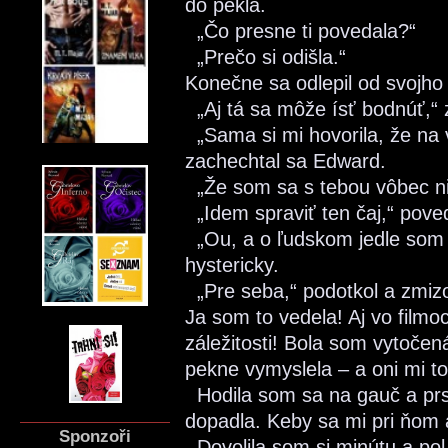
do pekla.
„Čo presne ti povedala?“
„Prečo si odišla.“
Konečne sa odlepil od svojho 
„Aj tá sa môže ísť bodnúť,“
„Sama si mi hovorila, že na v
zachechtal sa Edward.
„Že som sa s tebou vôbec nie
„Idem spraviť ten čaj,“ pove
„Ou, a o ľudskom jedle som t
hystericky.
„Pre seba,“ podotkol a zmizo
Ja som to vedela! Aj vo film
záležitosti! Bola som vytočen
pekne vymyslela – a oni mi to
Hodila som sa na gauč a prst
dopadla. Keby sa mi pri ňom 
Sponzoři
Dovolila som si minútu a pol