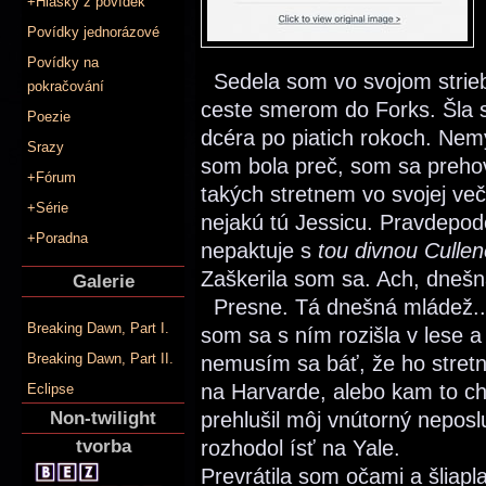
+Hlášky z povídek
Povídky jednorázové
Povídky na
Sedela som vo svojom strieb
pokračování
ceste smerom do Forks. Šla 
Poezie
dcéra po piatich rokoch. Nem
Srazy
som bola preč, som sa prehová
+Fórum
takých stretnem vo svojej večn
+Série
nejakú tú Jessicu. Pravdepod
+Poradna
nepaktuje s
tou divnou Culle
Zaškerila som sa. Ach, dnešn
Galerie
Presne. Tá dnešná mládež..
Breaking Dawn, Part I.
som sa s ním rozišla v lese 
Breaking Dawn, Part II.
nemusím sa báť, že ho stret
na Harvarde, alebo kam to chc
Eclipse
Non-twilight
prehlušil môj vnútorný neposl
tvorba
rozhodol ísť na Yale.
Prevrátila som očami a šliapl