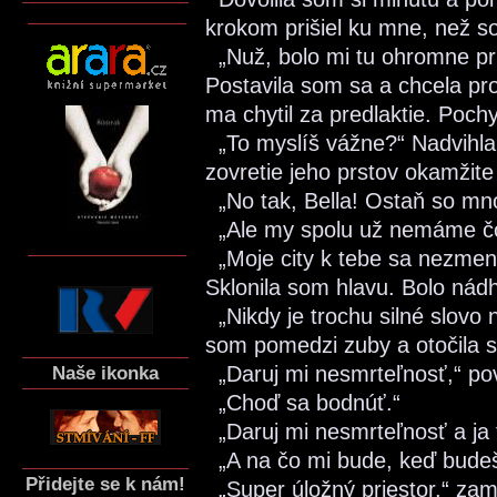
krokom prišiel ku mne, než s
„Nuž, bolo mi tu ohromne pr
Postavila som sa a chcela pr
ma chytil za predlaktie. Poc
„To myslíš vážne?“ Nadvihla 
zovretie jeho prstov okamžite
„No tak, Bella! Ostaň so mn
„Ale my spolu už nemáme čo 
„Moje city k tebe sa nezmenil
Sklonila som hlavu. Bolo nád
„Nikdy je trochu silné slovo 
som pomedzi zuby a otočila 
Naše ikonka
„Daruj mi nesmrteľnosť,“ po
„Choď sa bodnúť.“
„Daruj mi nesmrteľnosť a ja t
„A na čo mi bude, keď budeš
Přidejte se k nám!
„Super úložný priestor,“ zamr