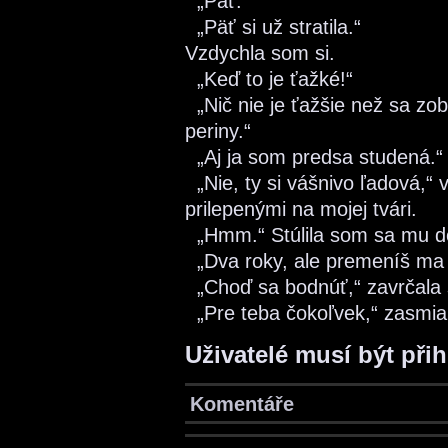
„Päť.“
„Päť si už stratila.“
Vzdychla som si.
„Keď to je ťažké!“
„Nič nie je ťažšie než sa zob
periny.“
„Aj ja som predsa studená.“
„Nie, ty si vášnivo ľadová,“
prilepenými na mojej tvári.
„Hmm.“ Stúlila som sa mu do
„Dva roky, ale premeníš ma 
„Choď sa bodnúť,“ zavrčala
„Pre teba čokoľvek,“ zasmial 
Uživatelé musí být při
Komentáře