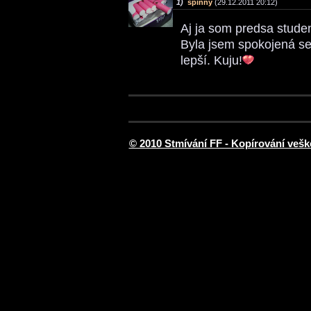
1)
spinny
(29.12.2011 20:12)
Aj ja som predsa studen
Byla jsem spokojená se 
lepší. Kuju!
© 2010 Stmívání FF - Kopírování vešk