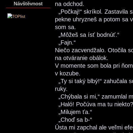
na odchod.
Návštěvnost
„Počkaj!“ skríkol. Zastavila
pekne uhryzneš a potom sa 
som sa.
„Môžeš sa ísť bodnúť.“
„Fajn.“
Niečo zacvendžalo. Otočila s
na otváranie obálok.
V momente som bola pri ňom 
v kozube.
„Ty si taký blbý!“ zahučala 
ruky.
„Chýbala si mi,“ zamumlal mi
„Haló! Počúva ma tu niekto?
„Milujem ťa.“
„Choď sa b-“
Ústa mi zapchal ale veľmi efe