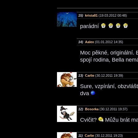
15)
krista81
(19.03.2012 00:48)
parádní
14)
Aalex
(01.01.2012 14:35)
Moc pěkné, originální.
spojí rodina, Bella nem
13)
Carlie
(30.12.2011 19:39)
Sure, vzpírání, obzvlášt
dva
12)
Bosorka
(30.12.2011 19:37)
Cvičit?
Můžu brát ma
11)
Carlie
(30.12.2011 19:23)