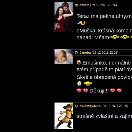
8)
ambra
(29.12.2011 23:26)
Teraz ma pekne uhryz
eMuška, krásná kombin
nápad! Mňam!
7)
Janeba
(29.12.2011 22:02)
Emušinko, normálně ří
tvém případě to platí d
Skvěle obrácená povídk
Děkuji!!!
6)
KalamityJane
(29.12.2011 21:25)
strašně zvláštní a zají