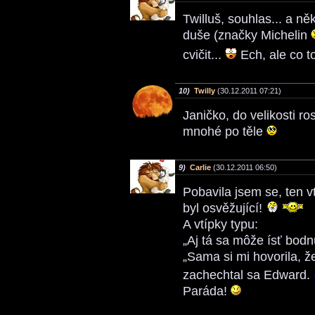
Twilluš, souhlas... a ně
duše (značky Michelin
cvičit...
Ech, ale co 
10)
Twilly
(30.12.2011 07:21)
Janičko, do velikosti r
mnohé po těle
9)
Carlie
(30.12.2011 06:50)
Pobavila jsem se, ten vt
byl osvěžující!
A vtípky typu:
„Aj tá sa môže ísť bod
„Sama si mi hovorila, ž
zachechtal sa Edward.
Paráda!