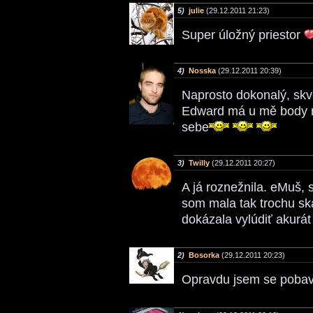
5)
julie
(29.12.2011 21:23)
Super úložný priestor
4)
Nosska
(29.12.2011 20:39)
Naprosto dokonalý, skv
Edward má u mě body na
sebe
3)
Twilly
(29.12.2011 20:27)
A já roznežnila. eMuš, 
som mala tak trochu sk
dokázala vylúdiť akurá
2)
Bosorka
(29.12.2011 20:23)
Opravdu jsem se pobavi