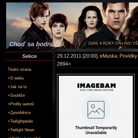
Choď sa bodnúť
Sekce
29.12.2011 [20:00],
eMuska
,
Povídky
2894×
Titulní strana
+O webu
+Jak na to
+Soutěže
+Profily autorů
+Zpovědnice
+Twilightpedie
+Twilight News