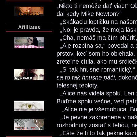
„Nikto ti nemôže dať viac!“ Ob
dal kedy Mike Newton?“
„Skákaciu loptičku na našo
Affiliates
„No, je pravda, že moja lásk
„Cha, nemáš ma čím ohúriť,“
„Ale rozpína sa,“ povedal a o
prstov, keď som ho obiehala. „
zreteľne cítila, ako mu srdiečk
„Si tak hnusne romantický,“ 
sa to tak hnusne páči,
dokonči
telesnej teploty.
„Alice nás videla spolu. Len z
Buďme spolu večne, veď patr
„Alice nie je všemohúca. Bu
„Je pevne zakorenené v naši
rozhodnutý zostať s tebou, ne
„Ešte že ti to tak pekne kazí