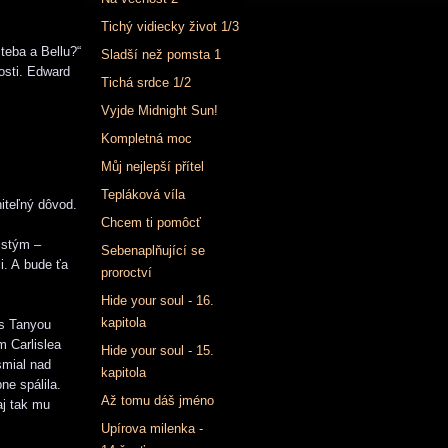
Tichý vidiecky život 1/3
teba a Bellu?“
Sladší než pomsta 1
osti. Edward
Tichá srdce 1/2
Vyjde Midnight Sun!
Kompletná moc
Můj nejlepší přítel
Tepláková víla
teľný dôvod.
Chcem ti pomôcť
istým –
Sebenaplňující se
i. A bude ťa
proroctví
Hide your soul - 16.
kapitola
 s Tanyou
m Carlislea
Hide your soul - 15.
smial nad
kapitola
ne spálila.
Až tomu dáš jméno
aj tak mu
Upírova milenka -