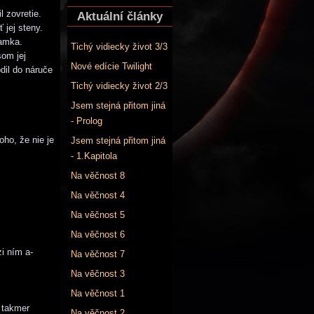
 zovretie.
Aktuální články
 jej steny.
jamka.
Tichý vidiecky život 3/3
som jej
Nové edície Twilight
dil do náruče
Tichý vidiecky život 2/3
Jsem stejná přitom jiná
- Prolog
oho, že nie je
Jsem stejná přitom jiná
- 1.Kapitola
Na věčnost 8
Na věčnost 4
Na věčnost 5
Na věčnost 6
i ním a-
Na věčnost 7
Na věčnost 3
Na věčnost 1
m takmer
Na věčnost 2