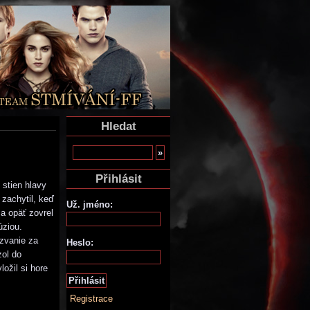
Hledat
Přihlásit
stien hlavy
 zachytil, keď
Už. jméno:
a opäť zovrel
úziou.
ozvanie za
Heslo:
zol do
ožil si hore
Registrace