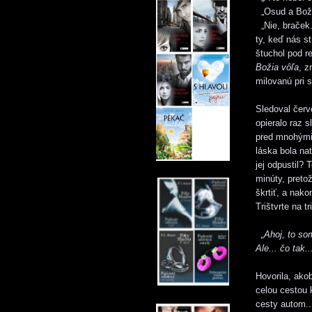
„Osud a Božia
„Nie, braček. 
ty, keď nás s
štuchol pod re
Božia vôľa
, z
milovanú pri s
Sledoval červ
opieralo raz s
pred mnohými 
láska bola na
jej odpustil?
minúty, preto
škrtiť, a nako
Trištvrte na t
„Ahoj, to som
Ale... čo tak.
Hovorila, ako
celou cestou 
cesty autom..