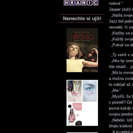
nulové.“
Jasper zložil
„Našla svoje 
Nenechte si ujít!
Jazz bol jedi
nevedel, či s
„Kiežby sa sp
„Každý svoje 
„Pokiaľ sa d
„Ty veríš v o
„Ako by som 
Ale stratiť...
j
„Má to rovnak
a možno zvrát
to zabíjať až
„Ale-“
„Myslíš, že by
v posteli? Od 
pozná každý u
svojou predst
„Nebolo. Urči
trhalo kútikmi
„A to nebol o