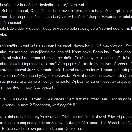
 vôľa je v konečnom dôsledku to isté,“ namietol.
Boh nie je osud, On je láska. Tisíc ráz silnejšia ako tá tvoja. A on trpí tisíck
tráca. Tak sa preber. Nie si zas taký veľký hriešnik.“ Jasper Edwarda pri odc
brá a odišiel.
nelo Edwardovi v ušiach. Keby to všetko bola naozaj vôľa Všemohúceho, mal
ebe...
enú stužku, ktorá ležala skrútená na zemi. Nezdvihol ju. Už niekoľko dní. Str
lnko, raz mesiac, no najčastejšie jeho oči. Karmínová. Farba krvi. Farba jeho 
rokmi svietili do temna jeho vlastnej duše. Dokázal by jej to odpustiť? Určit
toľko hlboká. Odpustila by si ona? Ako ju pozná, trápila by sa tým už večne.
 Teraz potreboval Jazzove múdre reči. Pozrel sa na hodinky. Presne pol tretej
že veľká ručička ako obyčajne zaostávala. Povolil si uzol na kravate, ktorý h
niec ju rozviazal úplne a hodil ju na posteľ. Aj bez nej sa cítil dosť zväzujúco.
ri mínus dve minúty. Čas vyraziť.
 ja... Čo tak sa... stretnúť? Ak chceš. Nemusíš ma vidieť. Ani... ani mi pozer
.. v sobotu o tretej? Pochopím, keď neprídeš.“
by si dohadovali iba obyčajné rande. Tých pár mätúcich slov si Edward prehrá
ku koncu lesnej cesty, kde sa zastavil a ďalej kráčal pešo. Tak
hlúpo
ľudské, 
. K lúke sa dostal svojou prirodzenou rýchlosťou.