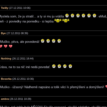
Twilly
(27.12.2011 10:06)
yslela som, že ju stratil... a ty si mu ju vrátila
. eMuš
eň - z poviedky na poviedku - si lepšia
Bye
(27.12.2011 08:39)
eMuško, pitva, ale povedená!
Nothing
(26.12.2011 18:44)
rása, na to sa nič iné nedá povedať.
Bosorka
(26.12.2011 10:36)
eMuško - úžasný! Nádherně napsáno a tolik věcí k přemýšlení a domýšlení!
ambra
(26.12.2011 10:28)