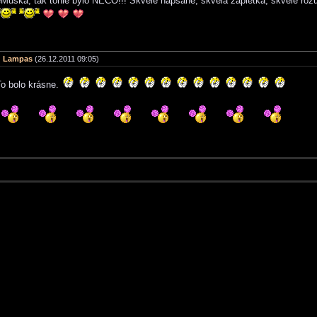
eMuška, tak tohle bylo NĚCO!!! Skvěle napsané, skvělá zápletka, skvělé rozu
Lampas
(26.12.2011 09:05)
To bolo krásne.