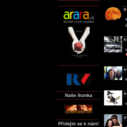
6)
M
d
5)
4)
K
3)
Naše ikonka
2)
Přidejte se k nám!