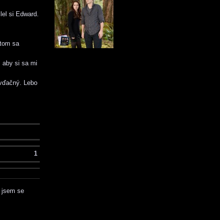
el si Edward.
otom sa
, aby si sa mi
 vďačný. Lebo
1
k jsem se