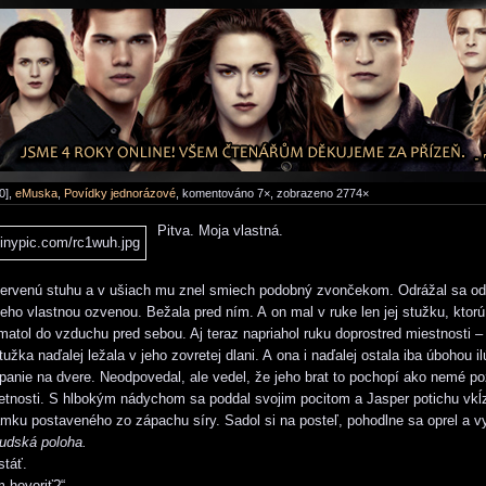
0],
eMuska
,
Povídky jednorázové
, komentováno 7×, zobrazeno 2774×
Pitva. Moja vlastná.
červenú stuhu a v ušiach mu znel smiech podobný zvončekom. Odrážal sa od 
jeho vlastnou ozvenou. Bežala pred ním. A on mal v ruke len jej stužku, ktorú
atol do vzduchu pred sebou. Aj teraz napriahol ruku doprostred miestnosti – 
užka naďalej ležala v jeho zovretej dlani. A ona i naďalej ostala iba úbohou il
panie na dvere. Neodpovedal, ale vedel, že jeho brat to pochopí ako nemé p
etnosti. S hlbokým nádychom sa poddal svojim pocitom a Jasper potichu vkĺ
ku postaveného zo zápachu síry. Sadol si na posteľ, pohodlne sa oprel a vyl
udská poloha.
stáť.
 hovoriť?“