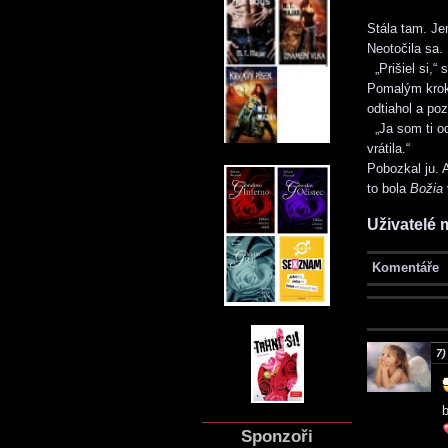
Stála tam. Je
Neotočila sa.
„Prišiel si,“
Pomalým kroko
odtiahol a po
„Ja som ti odp
vrátila.“
Pobozkal ju. 
to bola
Božia
Uživatelé 
Komentáře
7)
b
Sponzoři