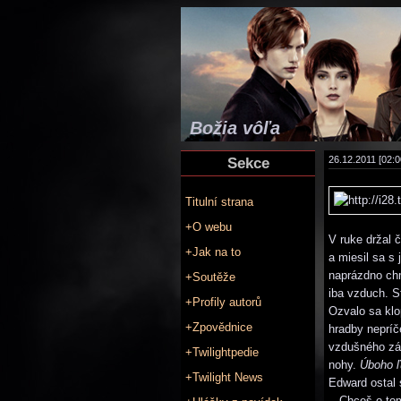
Božia vôľa
Sekce
26.12.2011 [02:0
Titulní strana
+O webu
V ruke držal 
+Jak na to
a miesil sa s 
naprázdno chm
+Soutěže
iba vzduch. St
+Profily autorů
Ozvalo sa klo
+Zpovědnice
hradby nepríč
vzdušného zám
+Twilightpedie
nohy.
Úboho ľ
+Twilight News
Edward ostal 
„Chceš o tom