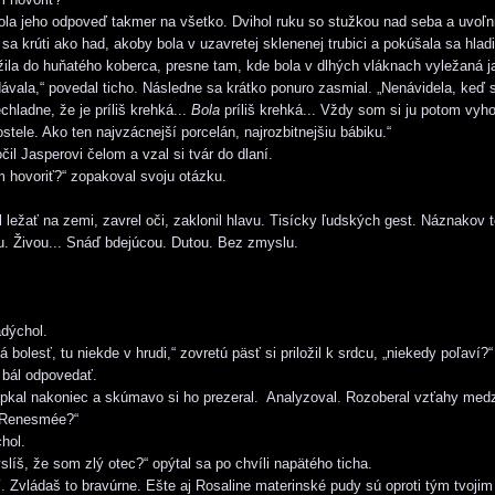
ola jeho odpoveď takmer na všetko. Dvihol ruku so stužkou nad seba a uvoľnil
sa krúti ako had, akoby bola v uzavretej sklenenej trubici a pokúšala sa hladiť
ila do huňatého koberca, presne tam, kde bola v dlhých vláknach vyležaná 
vala,“ povedal ticho. Následne sa krátko ponuro zasmial. „Nenávidela, keď 
echladne, že je príliš krehká...
Bola
príliš krehká... Vždy som si ju potom vyho
ostele. Ako ten najvzácnejší porcelán, najrozbitnejšiu bábiku.“
il Jasperovi čelom a vzal si tvár do dlaní.
hovoriť?“ zopakoval svoju otázku.
 ležať na zemi, zavrel oči, zaklonil hlavu. Tisícky ľudských gest. Náznakov t
u. Živou... Snáď bdejúcou. Dutou. Bez zmyslu.
dýchol.
 bolesť, tu niekde v hrudi,“ zovretú päsť si priložil k srdcu, „niekedy poľaví?“
 bál odpovedať.
kal nakoniec a skúmavo si ho prezeral. Analyzoval. Rozoberal vzťahy medz
Renesmée?“
hol.
íš, že som zlý otec?“ opýtal sa po chvíli napätého ticha.
. Zvládaš to bravúrne. Ešte aj Rosaline materinské pudy sú oproti tým tvoji