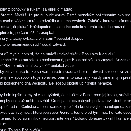
 nohy z pohovky a rukami sa oprel o matrac.
šťastie. Myslíš, že pre ňu bude ostrov Esmé rovnakým požehnaním ako pre 
ná osoba
vôbec
, ktorá sa odvážila
to
meno vysloviť. Zvlášť v bratovej prítomn
a smiať, či plakať. Každopádne – ani jedno nebolo v tomto okamihu možné.
lnilo to, po čom túži,“ zašepkal.
sny a túžby ovláda a plní sám,“ povedal Jasper.
o toho nezamieša osud,“ dodal Edward.
sud? Myslel som si, že sa budeš utiekať skôr k Bohu ako k osudu.“
mohol? Boh má všetko naplánované, pre Boha má všetko zmysel. Nezameni
u
? Aký to môže mať
zmysel
?“ bedákal zúfalo.
ý zmysel ako to, že sa vám narodila krásna dcéra. Edward, uvedom si, že 
eným – spôsobom to je správne. Sám si to zažil, my každý sme si tým prešl
 do posledného dňa večnosti, ale lepšou školou upír prejsť nemôže.“
 bolo lepšie, keby si v ten týždeň, čo si ušiel z Forks pred jej krvou, strávil
nej by si sa už určite nevrátil. Od nej a jej povestných podväzkov, ktoré okre
pír? Teda – Carlislea a teba, samozrejme.“ Na konci svojho monológu sa za
avou vášnivej noci, ktorú popisoval Garrett, tesne pred tým, než ho Kate osob
te nie. To by som nikdy neurobil, iste vieš!“ Edward dôrazne zvýšil hlas, ale 
 úst.
sud. To bola Božia vôľa.“