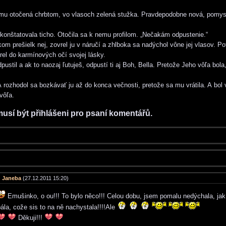
mu otočená chrbtom, vo vlasoch zelená stužka. Pravdepodobne nová, pomysl
 skonštatovala ticho. Otočila sa k nemu profilom. „Nečakám odpustenie.“
m prešielk nej, zovrel ju v náručí a zhlboka sa nadýchol vône jej vlasov. P
zrel do karmínových očí svojej lásky.
ustil a ak to naozaj ľutuješ, odpustí ti aj Boh, Bella. Pretože Jeho vôľa bola
A rozhodol sa bozkávať ju až do konca večnosti, pretože sa mu vrátila. A bol
vôľa.
musí být přihlášeni pro psaní komentářů.
Janeba
(27.12.2011 15:20)
Emušinko, o ou!!! To bylo něco!!! Celou dobu, jsem pomalu nedýchala, ja
ála, cože sis to na ně nachystala!!!!Ale
Děkuji!!!