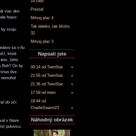
14.časť
Prestať
rát viac ako
hode hravo
Mrtvej plac 4
Tak daleko, tak blízko
 by svoju
32
Mrtvej plac 3
iedavo sa o ňu
Napsali jste
očí, ktoré
e áno. Jeho
 A Boh? On by
00:14 od TeenStar
»
 mínus dve
21:55 od TeenStar
»
o nemohol
21:36 od TeenStar
»
17:59 od ireen
»
18:44 od
ať do očí.
CharlieSwann23
»
Náhodný obrázek
val v hlave
ísť polovicu