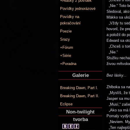
+Hlášky z povídek
„Nie.“ Toto b
Povídky jednorázové
Sledoval, ako 
Povídky na
Mäkko sa ulož
pokračování
„Vždy tu sedá
hovoril, že pr
Poezie
a položil do p
Srazy
Edward sa otoč
„Chceš o tom 
+Fórum
„Nie.“
+Série
Stužku nechal
+Poradna
živou mŕtvolo
Galerie
Bez lásky...
Zhlboka sa na
Breaking Dawn, Part I.
„Myslíš, že tá
Breaking Dawn, Part II.
Jasper sa mu
Eclipse
„Musí,“ zašep
„Ako sa má 
Non-twilight
Pomaly vydýc
tvorba
„Neviem. Mysl
„Ten najlepší