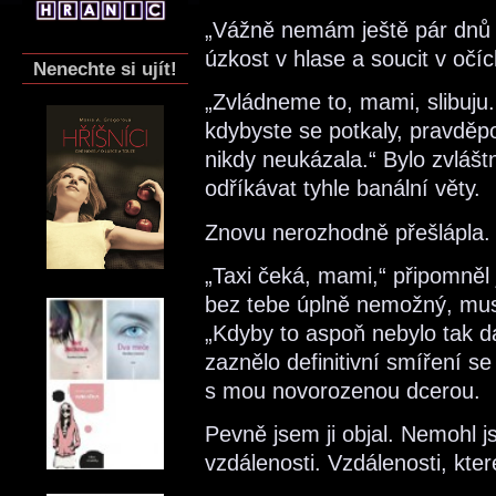
„Vážně nemám ještě pár dnů 
úzkost v hlase a soucit v očí
Nenechte si ujít!
„Zvládneme to, mami, slibuju
kdybyste se potkaly, pravděpo
nikdy neukázala.“ Bylo zvlášt
odříkávat tyhle banální věty.
Znovu nerozhodně přešlápla.
„Taxi čeká, mami,“ připomněl 
bez tebe úplně nemožný, mus
„Kdyby to aspoň nebylo tak d
zaznělo definitivní smíření 
s mou novorozenou dcerou.
Pevně jsem ji objal. Nemohl 
vzdálenosti. Vzdálenosti, kt