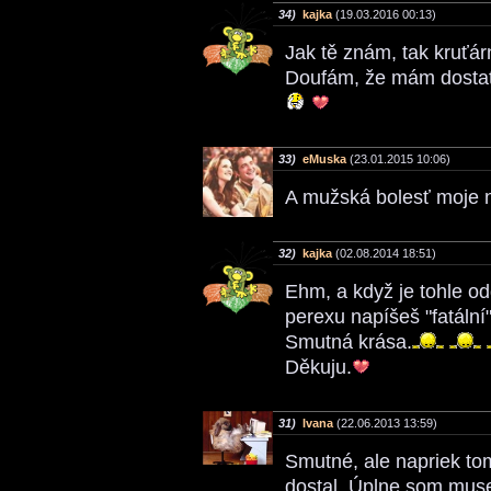
34)
kajka
(19.03.2016 00:13)
Jak tě znám, tak kruťár
Doufám, že mám dosta
33)
eMuska
(23.01.2015 10:06)
A mužská bolesť moje n
32)
kajka
(02.08.2014 18:51)
Ehm, a když je tohle od
perexu napíšeš "fatální
Smutná krása.
Děkuju.
31)
Ivana
(22.06.2013 13:59)
Smutné, ale napriek to
dostal. Úplne som musel