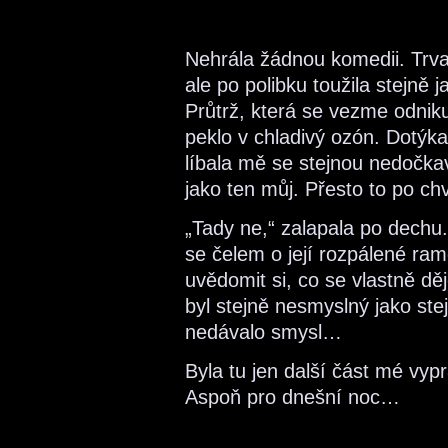
Nehrála žádnou komedii. Trva
ale po polibku toužila stejně 
Průtrž, která se vezme odnik
peklo v chladivý ozón. Dotýkal
líbala mě se stejnou nedočkav
jako ten můj. Přesto to po chv
„Tady ne,“ zalapala po dechu
se čelem o její rozpálené rame
uvědomit si, co se vlastně dě
byl stejně nesmyslný jako st
nedávalo smysl…
Byla tu jen další část mé vypr
Aspoň pro dnešní noc…