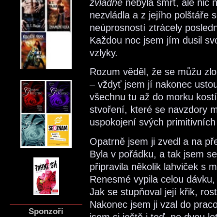
zvládne
nebyla smrt, ale nic n
nezvládla a z jejího polštář
neúprosností ztrácely posledn
Každou noc jsem jím dusil sv
vzlyky.
Rozum věděl, že se můžu zlo
– vždyť jsem jí nakonec ustou
všechnu tu až do morku kostí
stvoření, které se navzdory
uspokojení svých primitivních
Opatrně jsem ji zvedl a na př
Byla v pořádku, a tak jsem se 
připravila několik lahviček s m
Renesmé vypila celou dávku, 
Jak se stupňoval její křik, ros
Nakonec jsem ji vzal do praco
Sponzoři
jsem si ještě i teď, po dvou l