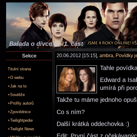
Balada o dívce B - 1. část
Sekce
20.06.2012 [15:15],
ambra
,
Povídky 
Tahle povídka
Titulní strana
+O webu
Edward a Isab
+Jak na to
umírá při por
+Soutěže
Takže tu máme jednoho opušt
+Profily autorů
Co s ním?
+Zpovědnice
+Twilightpedie
Další krátká oddechovka :)
+Twilight News
Edit: První část z očekávaných