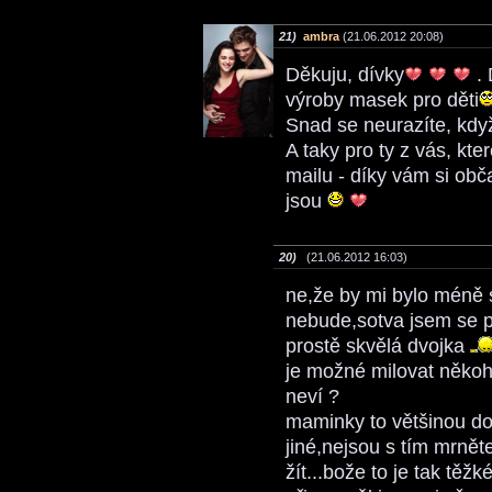
21)
ambra
(21.06.2012 20:08)
Děkuju, dívky
. 
výroby masek pro děti
Snad se neurazíte, kdy
A taky pro ty z vás, kt
mailu - díky vám si o
jsou
20)
(21.06.2012 16:03)
ne,že by mi bylo méně s
nebude,sotva jsem se po
prostě skvělá dvojka
je možné milovat někoh
neví ?
maminky to většinou doká
jiné,nejsou s tím mrněte
žít...bože to je tak tě