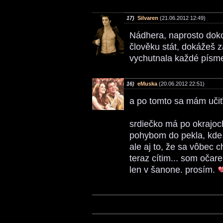
17)
Silvaren
(21.06.2012 12:49)
Nádhera, naprosto dok
člověku stát, dokážeš z
vychutnala každé písm
16)
eMuska
(20.06.2012 22:51)
a po tomto sa mám učiť 
srdiečko má po okrajo
pohybom do pekla, kde 
ale aj to, že sa vôbec 
teraz cítim... som očar
len v šanone. prosím.