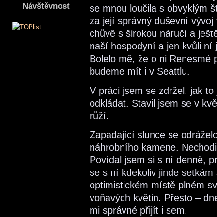
Návštěvnost
se mnou loučila s obvyklým 
za její správný duševní vývoj
chůvě s širokou náručí a ješt
naší hospodyní a jen kvůli ní
Bolelo mě, že o ni Renesmé př
budeme mít i v Seattlu.
V práci jsem se zdržel, jak t
odkládat. Stavil jsem se v kv
růží.
Zapadající slunce se odrážel
náhrobního kamene. Nechodil
Povídal jsem si s ní denně, pra
se s ní kdekoliv jinde setkám
optimistickém místě plném sv
voňavých květin. Přesto – dne
mi správné přijít i sem.