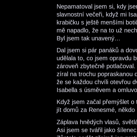
Nepamatoval jsem si, kdy jse
slavnostní večeři, když mi Isa
krabičku s ještě menšími bot
mě napadlo, že na to už nechc
Byl jsem tak unavený…
Dal jsem si pár panáků a dovo
udělala to, co jsem opravdu b
zároveň zbytečně potlačoval.
zíral na trochu popraskanou d
že se každou chvíli otevřou 
Isabella s úsměvem a omluvo
Když jsem začal přemýšlet o 
jít domů za Renesmé, někdo p
Záplava hnědých vlasů, světl
Asi jsem se tvářil jako šílene