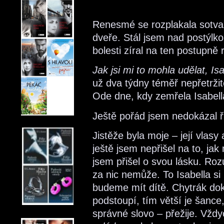
Renesmé se rozplakala sotva
dveře. Stál jsem nad postýlk
bolesti zíral na ten postupně
Jak jsi mi to mohla udělat, Is
už dva týdny téměř nepřetrži
Ode dne, kdy zemřela Isabel
Ještě pořád jsem nedokázal ř
Jistěže byla moje – její vlasy
ještě jsem nepřišel na to, ja
jsem přišel o svou lásku. R
za nic nemůže. To Isabella s
budeme mít dítě. Chytrák dokto
podstoupí, tím větší je šance,
správné slovo – přežije. Vžd