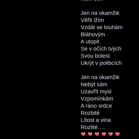
Jen na okamžik
Věřit lžím
Vzdát se touhám
Bláhovým
A utopit
Se v očích tvých
Svou bolest
Ukrýt v polibcích
Jen na okamžik
Nebýt sám
Uzavřít mysl
Vzpomínkám
A ráno srdce
Rozbité
Lítost a vina
Rozlité….