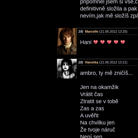
připomněl jsem si vše,c
definitivně složila a pa
nevím,jak mě složíš zpá
19)
Marcelle
(21.06.2012 13:25)
Hani
18)
Hanetka
(21.06.2012 13:21)
ambro, ty mě zničíš...
Jen na okamžik
Vrátit čas
Ztratit se v tobě
Zas a zas
A uvěřit
Na chvilku jen
Že tvoje náruč
Není sen