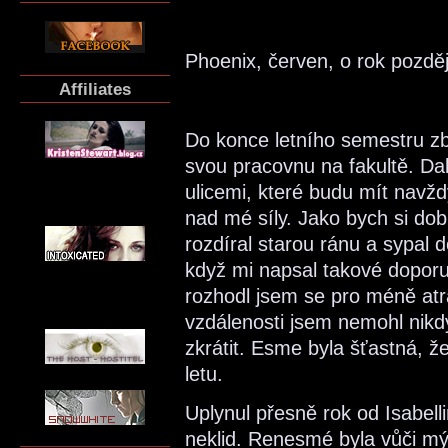
Phoenix, červen, o rok pozděj
Affiliates
Do konce letního semestru zb
svou pracovnu na fakultě. Da
ulicemi, které budu mít navžd
nad mé síly. Jako bych si do
rozdíral starou ránu a sypal 
když mi napsal takové doporu
rozhodl jsem se pro méně atr
vzdálenosti jsem nemohl nikd
zkrátit. Esme byla šťastná, ž
letu.
Uplynul přesně rok od Isabellin
neklid. Renesmé byla vůči mý