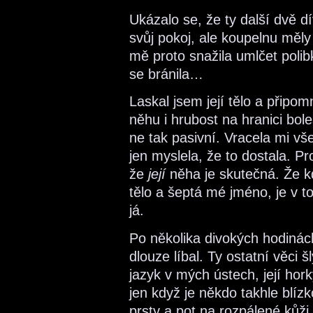
Ukázalo se, že ty další dvě dí
svůj pokoj, ale koupelnu měl
mě proto snažila umlčet polib
se bránila…
Laskal jsem její tělo a připom
něhu i hrubost na hranici bole
ne tak pasivní. Vracela mi vše
jen myslela, že to dostala. 
že
její
něha je skutečná. Že k
tělo a šeptá mé jméno, je v 
já.
Po několika divokých hodinách 
dlouze líbal. Ty ostatní věci šl
jazyk v mých ústech, její hork
jen když je někdo takhle blízko
prsty a pot na rozpálené kůži