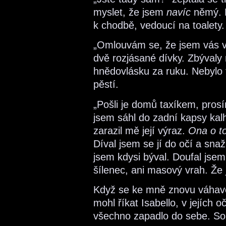
myslet, že jsem
navíc
němý. 
k chodbě, vedoucí na toalety.
„Omlouvám se, že jsem vás v
dvě rozjásané dívky. Zbývaly 
hnědovlásku za ruku. Nebylo
pěstí.
„Pošli je domů taxíkem, pros
jsem sáhl do zadní kapsy kalh
zarazil mě její výraz.
Ona o t
Díval jsem se jí do očí a sna
jsem kdysi býval. Doufal jsem
šílenec, ani masový vrah. Že
Když se ke mně znovu váhavě po
mohl říkat Isabello, v jejích 
všechno zapadlo do sebe. Sou