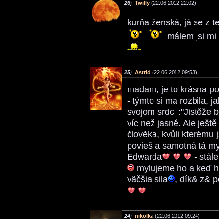
26)
Twilly
(22.06.2012 22:02)
kurňa ženská, já se z 
málem jsi mi
25)
Astrid
(22.06.2012 09:53)
madam, je to krásna p
- týmto si ma rozbila, j
svojom srdci :"Jistěže b
víc než jasně. Ale ješt
člověka, kvůli kterému j
povieš a samotná tá myš
Edwarda
- stále
mylujeme ho a keď ho 
väčšia sila
, dík& z& 
24)
nikolka
(22.06.2012 09:24)