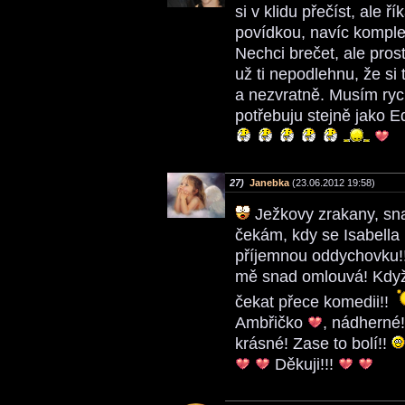
si v klidu přečíst, ale 
povídkou, navíc komple
Nechci brečet, ale prost
už ti nepodlehnu, že si 
a nezvratně. Musím rych
potřebuju stejně jako E
27)
Janebka
(23.06.2012 19:58)
Ježkovy zrakany, sn
čekám, kdy se Isabella
příjemnou oddychovku!! 
mě snad omlouvá! Když
čekat přece komedii!!
Ambřičko
, nádherné
krásné! Zase to bolí!!
Děkuji!!!