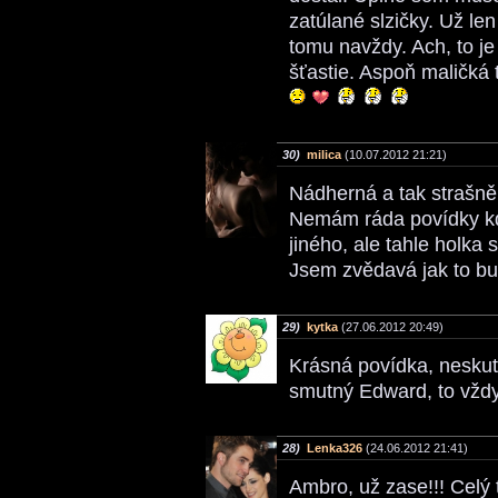
zatúlané slzičky. Už len
tomu navždy. Ach, to je
šťastie. Aspoň maličká 
30)
milica
(10.07.2012 21:21)
Nádherná a tak strašn
Nemám ráda povídky kd
jiného, ale tahle holka 
Jsem zvědavá jak to b
29)
kytka
(27.06.2012 20:49)
Krásná povídka, nesku
smutný Edward, to vždy
28)
Lenka326
(24.06.2012 21:41)
Ambro, už zase!!! Cel