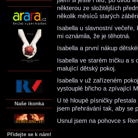
některou ze složitějších předn
několik měsíců starých záběr
Isabella u slavnostní večeře, 
mi oznámila, že je těhotná.
Isabella a první nákup dětské
Isabella ve starém tričku a 
malující dětský pokoj.
Isabella v už zařízeném pokoj
vystouplé břicho a zpívající
U té hloupé písničky přestal
Naše ikonka
jsem přehrávání tak, aby se p
Usnul jsem na pohovce s Ren
Přidejte se k nám!