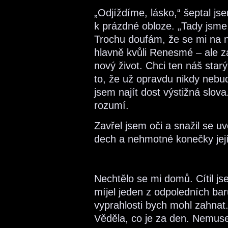
„Odjíždíme, lásko,“ šeptal js
k prázdné obloze. „Tady jsme b
Trochu doufám, že se mi na 
hlavně kvůli Renesmé – ale z
nový život. Chci ten náš star
to, že už opravdu nikdy neb
jsem najít dost výstižná slova.
rozumí.
Zavřel jsem oči a snažil se uv
dech a nehmotné konečky jejíc
Nechtělo se mi domů. Cítil j
míjel jeden z odpoledních ba
vyprahlosti bych mohl zahnat
Věděla, co je za den. Nemusel