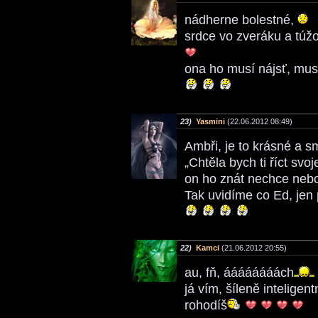
nádherne bolestné,
srdce vo zveráku a túž
ona ho musí nájsť, musí
23)
Yasmini
(22.06.2012 08:49)
Ambři, je to krásné a 
„Chtěla bych ti říct svo
on ho znát nechce neb
Tak uvidíme co Ed, jen
22)
Kamci
(21.06.2012 20:55)
au, fň, áááááááách
já vím, šíleně inteligen
rohodíš