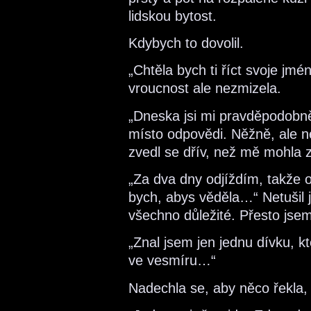
lidskou bytost.
Kdybych to dovolil.
„Chtěla bych ti říct svoje jm
vroucnost ale nezmizela.
„Dneska jsi mi pravděpodobně 
místo odpovědi. Něžně, ale n
zvedl se dřív, než mě mohla 
„Za dva dny odjíždím, takže o
bych, abys věděla…“ Netušil j
všechno důležité. Přesto jsem 
„Znal jsem jen jednu dívku, kt
ve vesmíru…“
Nadechla se, aby něco řekla,