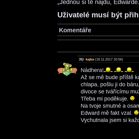
„Jednou si tě najdu, Edwarde.
Uživatelé musí být při
Komentáře
35)
kajka
(18.11.2017 20:56)
Nádhera!
Až se mě bude příště k
chlapa, pošlu ji do bá
divoce se tvářícímu mu
Třeba mi poděkuje.
Na tvoje smutné a osamě
Edward mě fakt vzal.
Vychutnala jsem si ka