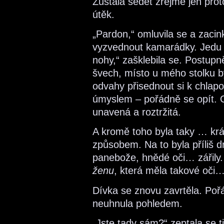
Zůstala sedět zřejmě jen proto
útěk.
„Pardon,“ omluvila se a zacin
vyzvednout kamarádky. Jedu 
nohy,“ zašklebila se. Postupn
švech, místo u mého stolku by
odvahy přisednout si k chlapo
úmyslem – pořádně se opít. On
unavená a roztržitá.
A kromě toho byla taky … kr
způsobem. Na to byla příliš d
panebože, hnědé oči… zářily.
ženu
, která měla takové oči
Dívka se znovu zavrtěla. Pořá
neuhnula pohledem.
„Jste tady sám?“ zeptala se t