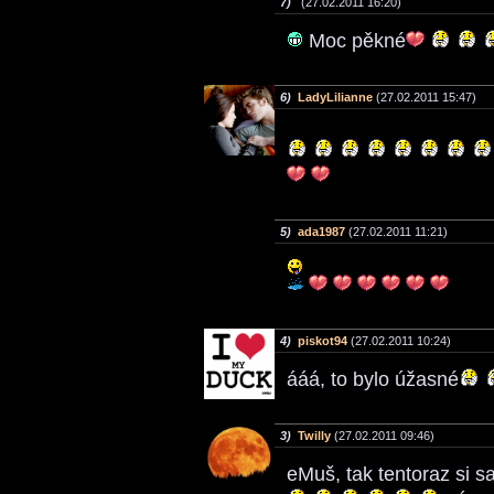
7)
(27.02.2011 16:20)
Moc pěkné
6)
LadyLilianne
(27.02.2011 15:47)
5)
ada1987
(27.02.2011 11:21)
4)
piskot94
(27.02.2011 10:24)
ááá, to bylo úžasné
3)
Twilly
(27.02.2011 09:46)
eMuš, tak tentoraz si s