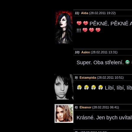
11)
Alda
(28.02.2011 19:22)
PĚKNÉ, PĚKNÉ A
!!!
10)
Aalex
(28.02.2011 13:31)
Super. Oba střelení.
9)
Estampida
(28.02.2011 10:51)
Líbí, líbí, lí
8)
Eleanor
(28.02.2011 06:41)
Krásné. Jen bych uvítal