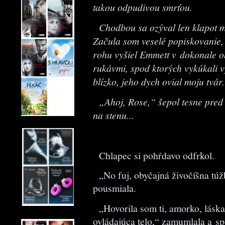
takou odpudivou smrťou.
Chodbou sa ozýval len klapot mo
Začula som veselé popiskovanie, 
rohu vyšiel Emmett v dokonale o
rukávmi, spod ktorých vykúkali 
blízko, jeho dych ovial moju tvár.
„Ahoj, Rose,“ šepol tesne pred t
na stenu...
Chlapec si pohŕdavo odfrkol.
„No fuj, obyčajná živočíšna túžb
pousmiala.
„Hovorila som ti, amorko, láska n
ovládajúca telo,“ zamumlala a sp