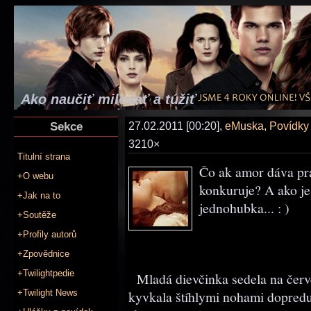
Ako naučiť milovať a túžiť
Sekce
27.02.2011 [00:20],
eMuska
,
Povídky
3210×
Titulní strana
Čo ak amor dáva pr
+O webu
konkuruje? A ako je
+Jak na to
jednohubka... : )
+Soutěže
+Profily autorů
+Zpovědnice
+Twilightpedie
Mladá dievčinka sedela na červe
+Twilight News
kyvkala štíhlymi nohami dopredu