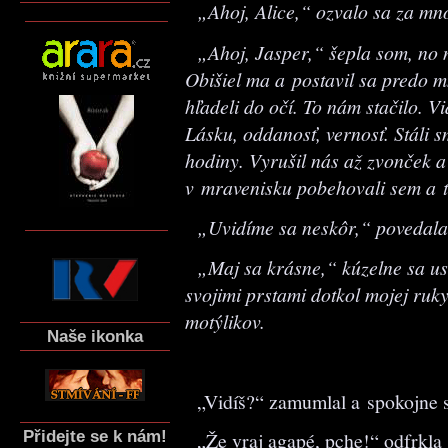
„Ahoj, Alice,“ ozvalo sa za mn
„Ahoj, Jasper,“ šepla som, no n
Obišiel ma a postavil sa predo m
hľadeli do očí. To nám stačilo. Vi
Lásku, oddanosť, vernosť. Stáli s
hodiny. Vyrušil nás až zvonček a
v mravenisku pobehovali sem a t
„Uvidíme sa neskôr,“ povedala
„Maj sa krásne,“ kúzelne sa us
svojimi prstami dotkol mojej ruk
motýlikov.
Naše ikonka
„Vidíš?“ zamumlal a spokojne si 
Přidejte se k nám!
„Že vraj agapé, pche!“ odfrkla si