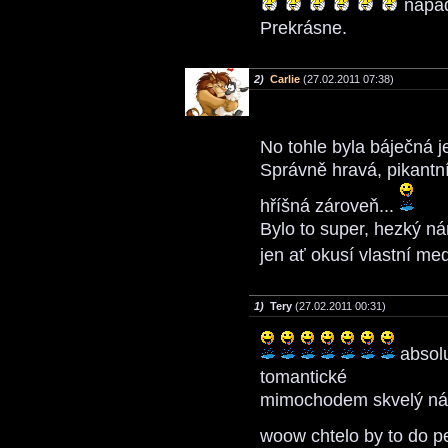
nápad
Prekrásne.
2)
Carlie
(27.02.2011 07:38)
No tohle byla báječná
Správně hravá, pikantní
hříšná zároveň...
Bylo to super, hezký nám
jen ať okusí vlastní me
1)
Tery
(27.02.2011 00:31)
absolu
tomantické
mimochodem skvelý n
woow chtelo by to do p