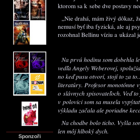
ktorom sa k sebe dve postavy ned
„Nie drahá, mám živý dôkaz, že 
nemusí byť iba fyzická, ale aj p
rozohnal Bellinu víziu a ukázal je
Na prvú hodinu som dobehla len
vedľa Angely Weberovej, spoluži
no keď pusu otvorí, stojí to za to
literatúry. Profesor monotónne v
o slávnych spisovateľoch. Veď to
v polovici som sa musela vypýtať
výkladu začala ale poriadne keca
Na chodbe bolo ticho. Vyšla so
len môj hlboký dych.
Sponzoři