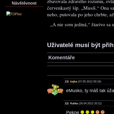
zbavovala zdravého rozumu, ovlá
Návštěvnost
červenkastý šíp. „Musíš.“ Ona sa
neho, putovala po jeho chrbte, až.
„A nie som jediná,“ žiarivo sa 
Uživatelé musí být při
Komentáře
13)
kajka
(07.05.2012 00:16)
eMusko, ty máš tak úž
12)
Katka
(26.04.2012 20:11)
Pekne