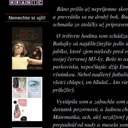
Ráno prišlo až nepríjemne skor
a prevrátila sa na druhý bok. Bu
Nenechte si ujít!
schmatla zo stoličky už priprave
O trištvrte hodinu som schádza
Raňajky sú najdôležitejšie jedlo 
jablko, ktoré zjem niekedy pred 
svojej červenej M3-ky. Bolo to a
parkovisku, nepočítajúc džíp Em
výnimkou. Nebol nadšený futbalis
všetci chlapci, on hľadal... kto v
príťažlivý.
Vystúpila som a zabuchla som d
dostatok pozornosti, a ladnou ch
Matematika, ach, aký nezáživný 
prepadnúť od nudy a musela som 