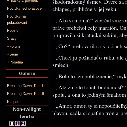
škodoradostný úsmev. Dvere sa r
+Hlášky z povídek
chlapec, približne v jej veku.
Povídky jednorázové
Povídky na
„Ako si mohla?“ zavrčal smerom
pokračování
práve prebehol celý maratón. On
Poezie
a upravila si kratučkú sukňu, ab
Srazy
„Čo?“ prehovorila a v očiach sa
+Fórum
+Série
„Chcel ju požiadať o ruku, ale
t
+Poradna
smiech.
Galerie
„Bolo to len pobláznenie,“ myk
„Ale zničilo to ich budúcnosť!“ H
Breaking Dawn, Part I.
spolu, a ona to jediným šmahom 
Breaking Dawn, Part II.
Eclipse
„Amor, amor, ty si nepoučiteľný.
Non-twilight
hlavou, sadla si späť na trón a p
tvorba