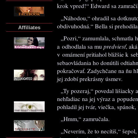
krok vpred!“ Edward sa zamračil
„Náhodou,“ ohradil sa dotknuto,
obdivuhodná.“ Bella si prehodila
Affiliates
„Pozri,“ zamumlala, schmatla ho 
a odhodlala sa mu
predviesť
, aká
v omámení pritiahol bližšie k se
sebaovládania ho donútili odtiahn
pokračovať. Zadychčane na ňu hľa
jej zdobí prekrásny úsmev.
„Ty pozeraj,“ povedal lišiacky a 
nehľadiac na jej výraz a popudené
pohladil jej tvár, viečka, spánok,
„Hmm,“ zamručala.
„Neverím, že to necítiš,“ šepol,