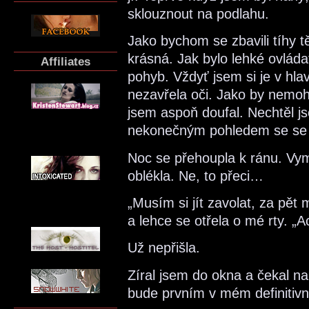
sklouznout na podlahu.
Jako bychom se zbavili tíhy t
krásná. Jak bylo lehké ovláda
Affiliates
pohyb. Vždyť jsem si je v hla
nezavřela oči. Jako by nemohl
jsem aspoň doufal. Nechtěl j
nekonečným pohledem se se 
Noc se přehoupla k ránu. Vym
oblékla. Ne, to přeci…
„Musím si jít zavolat, za pět
a lehce se otřela o mé rty. 
Už nepřišla.
Zíral jsem do okna a čekal na
bude prvním v mém definitiv