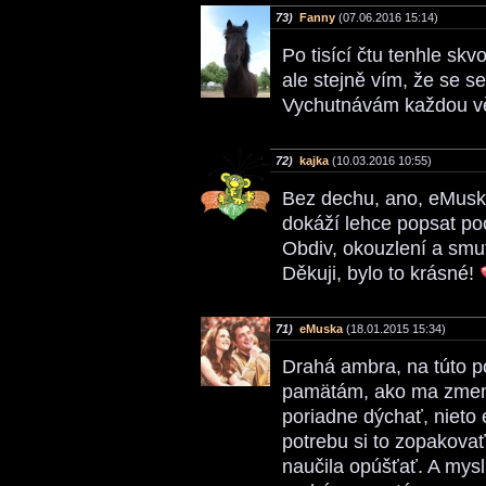
73)
Fanny
(07.06.2016 15:14)
Po tisící čtu tenhle sk
ale stejně vím, že se s
Vychutnávám každou vě
72)
kajka
(10.03.2016 10:55)
Bez dechu, ano, eMuska
dokáží lehce popsat poc
Obdiv, okouzlení a smu
Děkuji, bylo to krásné!
71)
eMuska
(18.01.2015 15:34)
Drahá ambra, na túto p
pamätám, ako ma zmeni
poriadne dýchať, nieto 
potrebu si to zopakova
naučila opúšťať. A my