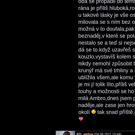
oba se propadli do temn
rána je příliš hluboká,ro
u takové lásky je vše o
milovala se s ním bez o
možná v to doufala,pak 
beznaděj,v které se po
nestalo se a teď si nejs
dá se to.když uzavřeš s
kouzlo,vystavíš kolem 
nikdy nemohl způsobit t
krunýř má své trhliny a 
ublížila všem,ale komu 
je mi jí tolik líto,příli
touhy a možnosti se ho
milá Ambro,dnes jsem p
naděje,ale zase jen hr
okolí
tak snad příště,p
62)
ambra
(04.08.2011 10:44)