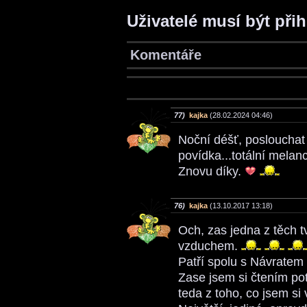
Uživatelé musí být při
Komentáře
77)
kajka
(28.02.2024 04:46)
Noční déšť, poslouchat 
povídka...totální melanc
Znovu díky.
76)
kajka
(13.10.2017 13:18)
Och, zas jedna z těch 
vzduchem.
Patří spolu s Návratem
Zase jsem si čtením po
teda z toho, co jsem si 