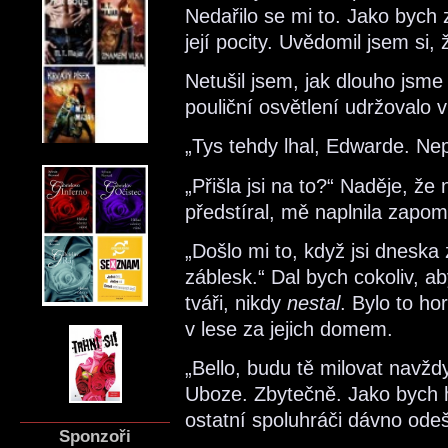
Nedařilo se mi to. Jako bych z
její pocity. Uvědomil jsem si,
Netušil jsem, jak dlouho jsme
pouliční osvětlení udržovalo v
„Tys tehdy lhal, Edwarde. Nep
„Přišla jsi na to?“ Naděje, že
předstíral, mě naplnila zapo
„Došlo mi to, když jsi dneska
záblesk.“ Dal bych cokoliv, ab
tváři, nikdy
nestal
. Bylo to ho
v lese za jejich domem.
„Bello, budu tě milovat navždy.
Uboze. Zbytečně. Jako bych h
ostatní spoluhráči dávno odešl
Sponzoři