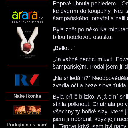
Poprvé uhnula pohledem. „Oml
ke dveřím do koupelny. Než se
šampaňského, otevřel a nalil 
Byla zpět po několika minut
bílou hotelovou osušku.
„Bello…“
„Já vážně nechci mluvit, Edwa
šampaňským. Podal jsem jí sk
„Na shledání?“ Neodpověděla
zvedla oči a beze slova ťukla
Naše ikonka
Byla příliš blízko. A já o ní sni
stihla polknout. Chutnala po 
všechny ty hořké slzy, které j
jsem jí nebránil, když její ru
Přidejte se k nám!
jí. Teprve když jsem byl nahý,