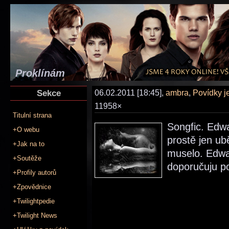
Proklínám
Sekce
06.02.2011 [18:45],
ambra
,
Povídky j
11958×
Titulní strana
Songfic. Edwa
+O webu
prostě jen ubě
+Jak na to
muselo. Edwar
+Soutěže
doporučuju po
+Profily autorů
+Zpovědnice
+Twilightpedie
+Twilight News