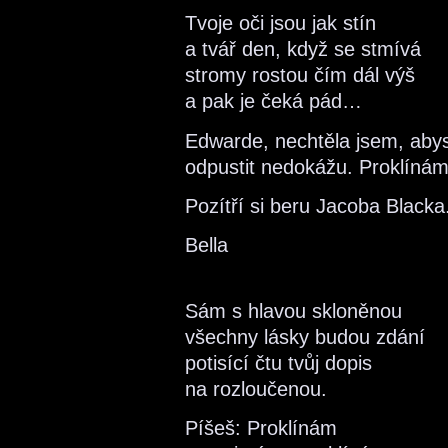
Tvoje oči jsou jak stín
a tvář den, když se stmívá
stromy rostou čím dál výš
a pak je čeká pád…
Edwarde, nechtěla jsem, abys 
odpustit nedokážu. Proklíná
Pozítří si beru Jacoba Black
Bella
Sám s hlavou skloněnou
všechny lásky budou zdání
potisící čtu tvůj dopis
na rozloučenou.
Píšeš: Proklínám