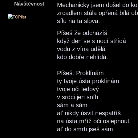
Návštěvnost
Mechanicky jsem došel do ko
zrcadlem stála opřená bílá obá
sílu na ta slova.
Píšeš že odcházíš
když den se s nocí střídá
vodu z vína udělá
kdo dobře nehlídá.
Píšeš: Proklínám
ty tvoje ústa proklínám
tvoje oči ledový
v srdci jen sníh
sám a sám
ať nikdy úsvit nespatříš
na ústa mříž oči oslepnout
ať do smrti jseš sám.