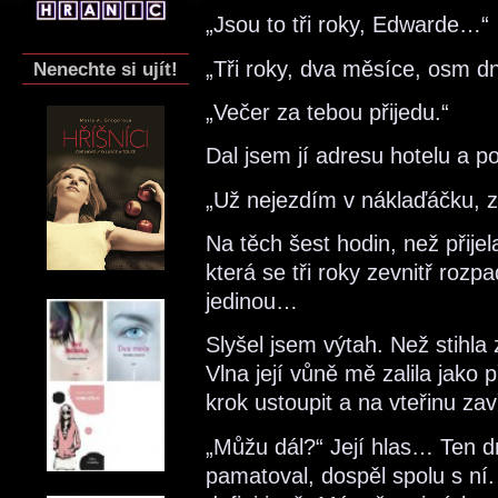
„Jsou to tři roky, Edwarde…“
„Tři roky, dva měsíce, osm dn
Nenechte si ujít!
„Večer za tebou přijedu.“
Dal jsem jí adresu hotelu a pok
„Už nejezdím v náklaďáčku, z
Na těch šest hodin, než přije
která se tři roky zevnitř roz
jedinou…
Slyšel jsem výtah. Než stihla z
Vlna její vůně mě zalila jako
krok ustoupit a na vteřinu zavř
„Můžu dál?“ Její hlas… Ten dr
pamatoval, dospěl spolu s ní. 