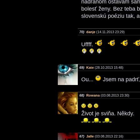
nadránom ostávam sama
bolesť ženy. Bez teba 
slovenskú poéziu tak, a
70)
danje
(14.11.2013 23:29)
Uffff.
69)
Kate
(28.10.2013 15:48)
Ou...
Jsem na padrť
68)
Rowana
(03.08.2013 23:30)
Život je sviňa. Někdy.
67)
Jalle
(03.08.2013 22:16)