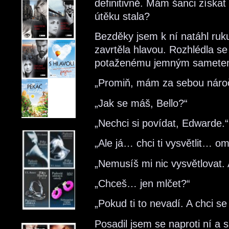
definitivně. Mám šanci získa
útěku stala?
Bezděky jsem k ní natáhl ruku
zavrtěla hlavou. Rozhlédla se 
potaženému jemným samete
„Promiň, mám za sebou náro
„Jak se máš, Bello?“
„Nechci si povídat, Edwarde.“
„Ale já… chci ti vysvětlit… o
„Nemusíš mi nic vysvětlovat. 
„Chceš… jen mlčet?“
„Pokud ti to nevadí. A chci s
Posadil jsem se naproti ní a s