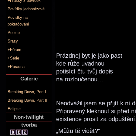
+Hlášky z povídek
Povídky jednorázové
Povídky na
pokračování
Poezie
Srazy
+Fórum
Prázdnej byt je jako past
+Série
kde růže uvadnou
+Poradna
potisící čtu tvůj dopis
Galerie
na rozloučenou…
Breaking Dawn, Part I.
Breaking Dawn, Part II.
Neodvážil jsem se přijít k ní 
Eclipse
Připravený kleknout si před n
Non-twilight
existence prosit za odpuštění
tvorba
„Můžu tě vidět?“