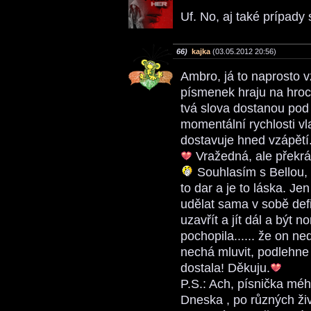
Uf. No, aj také prípady 
66)
kajka
(03.05.2012 20:56)
Ambro, já to naprosto 
písmenek hraju na hroc
tvá slova dostanou pod 
momentální rychlosti vl
dostavuje hned vzápětí
Vražedná, ale překrás
Souhlasím s Bellou, 
to dar a je to láska. Je
udělat sama v sobě defi
uzavřít a jít dál a být 
pochopila...... že on n
nechá mluvit, podlehne 
dostala! Děkuju.
P.S.: Ach, písnička méh
Dneska , po různých ži