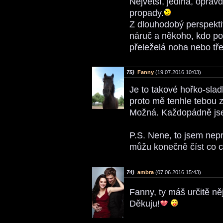
Největší, jediná, opravd
propady.
Z dlouhodobý perspekti
náruč a někoho, kdo poc
přeleželá noha nebo tř
75)
Fanny
(19.07.2016 10:03)
Je to takové hořko-sla
proto mě tenhle tebou 
Možná. Každopádně jse
P.S. Nene, to jsem nepr
můžu konečně číst co c
74)
ambra
(07.06.2016 15:43)
Fanny, ty máš určitě ně
Děkuju!