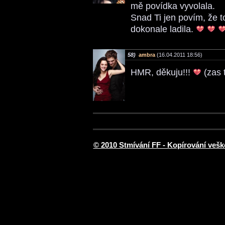
mě povídka vyvolala.
Snad Ti jen povím, že t
dokonale ladila.
58)
ambra
(16.04.2011 18:56)
HMR, děkuju!!!
(zas 
© 2010 Stmívání FF - Kopírování vešk