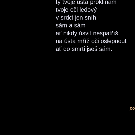
ty tvoje ústa proklínám
tvoje oči ledový
v srdci jen sníh
sám a sám
ať nikdy úsvit nespatříš
na ústa mříž oči oslepnout
ať do smrti jseš sám.
po