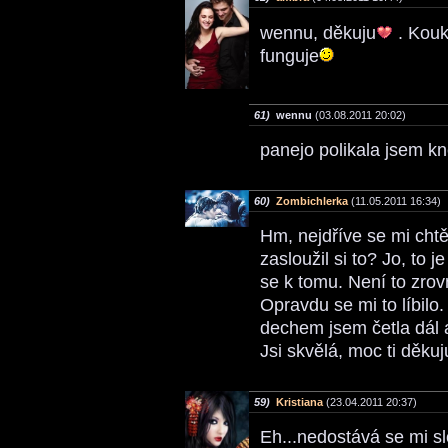
wennu, děkuju
. Kouk
funguje
61)
wennu
(03.08.2011 20:02)
panejo polikala jsem kne
60)
Zombichlerka
(11.05.2011 16:34)
Hm, nejdříve se mi chtěl
zasloužil si to? Jo, to j
se k tomu. Není to zrov
Opravdu se mi to líbilo.
dechem jsem četla dál a
Jsi skvělá, moc ti děkuj
59)
Kristiana
(23.04.2011 20:37)
Eh...nedostává se mi sl