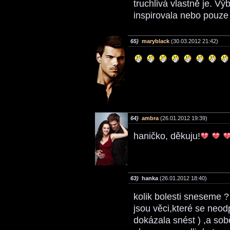
truchlivá vlastně je. Vý
inspirovala nebo pouze
65)
maryblack
(30.03.2012 21:42)
64)
ambra
(26.01.2012 19:39)
haničko, děkuju!
63)
hanka
(26.01.2012 18:40)
kolik bolesti sneseme ?
jsou věci,které se neodpo
dokázala snést ) ,a sob