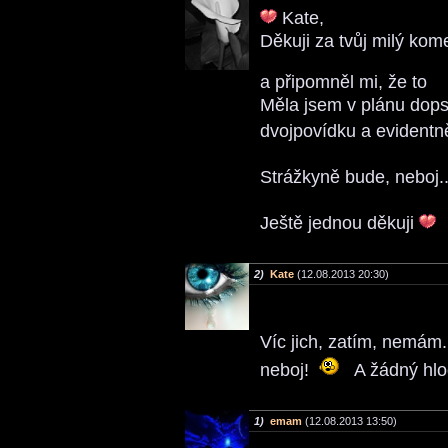
Kate,
Děkuji za tvůj milý kome
a připomněl mi, že to
Měla jsem v plánu dops
dvojpovídku a evidentn
Strážkyně bude, neboj.
Ještě jednou děkuji
2)
Kate
(12.08.2013 20:30)
Víc jich, zatím, nemám
neboj!
A žádný hlo
1)
emam
(12.08.2013 13:50)