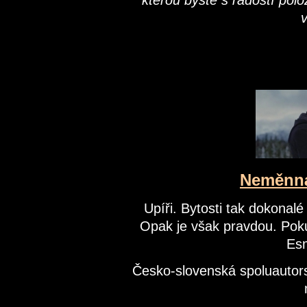
kterou byste s radostí polož
v
Neměnná
Upíři. Bytosti tak dokonalé
Opak je však pravdou. Pokud
Esm
Česko-slovenská spoluautors