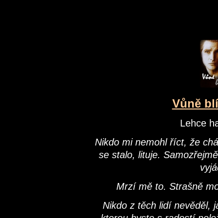
Vůně blí
Lehce ha
Nikdo mi nemohl říct, že chá
se stalo, lituje. Samozřejmě,
vyjá
Mrzí mě to. Strašně mo
Nikdo z těch lidí nevěděl, j