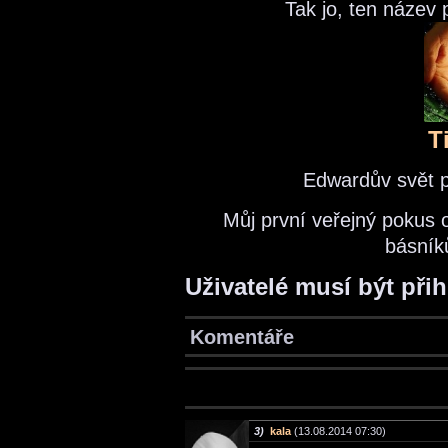
Tak jo, ten název
T
Edwardův svět p
Můj první veřejný pokus 
básník
Uživatelé musí být při
Komentáře
3)
kala
(13.08.2014 07:30)