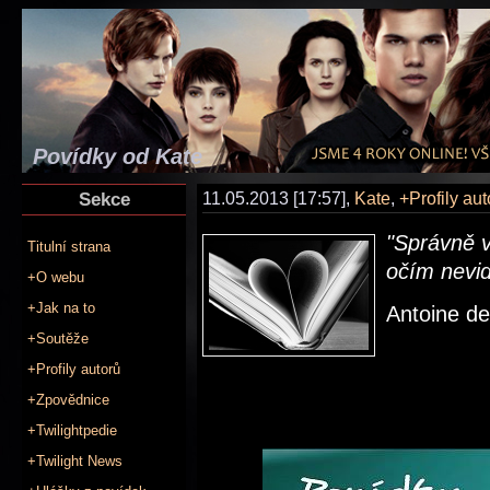
Povídky od Kate
Sekce
11.05.2013 [17:57],
Kate
,
+Profily aut
"Správně v
Titulní strana
očím nevid
+O webu
+Jak na to
Antoine de
+Soutěže
+Profily autorů
+Zpovědnice
+Twilightpedie
+Twilight News