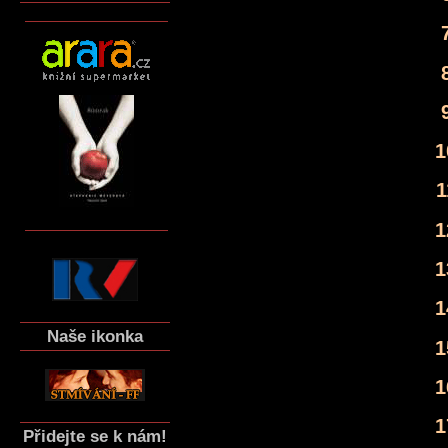
1
1
1
1
1
Naše ikonka
1
1
1
Přidejte se k nám!