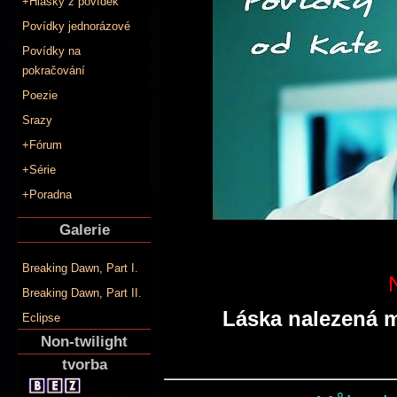
+Hlášky z povídek
Povídky jednorázové
Povídky na
pokračování
Poezie
Srazy
+Fórum
+Série
+Poradna
Galerie
Breaking Dawn, Part I.
Breaking Dawn, Part II.
Láska nalezená me
Eclipse
Non-twilight
tvorba