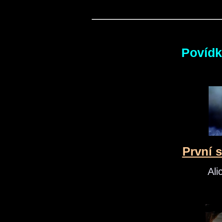
Povídk
První 
Ali