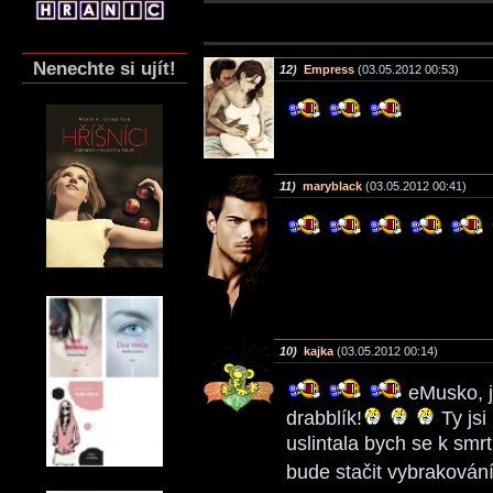
Nenechte si ujít!
12)
Empress
(03.05.2012 00:53)
11)
maryblack
(03.05.2012 00:41)
10)
kajka
(03.05.2012 00:14)
eMusko, ja
drabblík!
Ty jsi 
uslintala bych se k smrt
bude stačit vybrakování