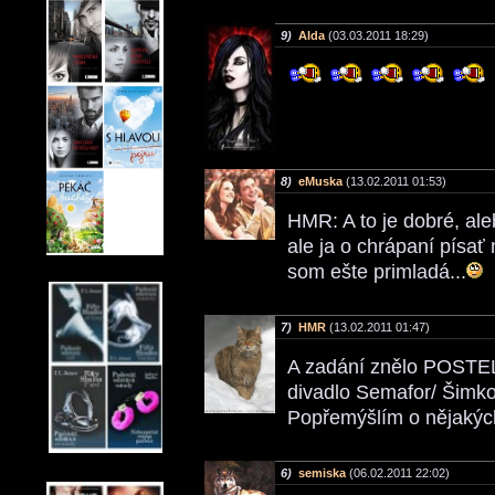
9)
Alda
(03.03.2011 18:29)
8)
eMuska
(13.02.2011 01:53)
HMR: A to je dobré, al
ale ja o chrápaní písa
som ešte primladá...
7)
HMR
(13.02.2011 01:47)
A zadání znělo POSTEL?
divadlo Semafor/ Šimko
Popřemýšlím o nějakých
6)
semiska
(06.02.2011 22:02)