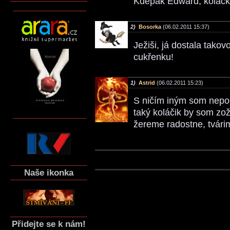
Kdepak Edward, koláčky
2)
Bosorka
(06.02.2011 15:37)
Ježiši, já dostala takov
cukřenku!
1)
Astrid
(06.02.2011 15:23)
S ničím iným som nepo
taký koláčik by som zožr
žereme radostne, tvári
Naše ikonka
Přidejte se k nám!