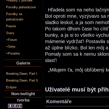
+Hlášky z povídek
Povídky jednorázové
Hľadela som na neho lačnými
Povídky na
Bol oproti mne, vyzývavo sa 
pokračování
sladko leskol, a ja som nemo
Poezie
Po takom dlhom čase ho cítiť
Srazy
bunky, a ja si to všetko vyc
+Fórum
mámenie vydržať! Postavila 
+Série
až úplne blízko. Bol len môj a
Pomaly som sa k nemu sklonila
+Poradna
slasť!
Galerie
„Milujem ťa, môj obľúbený ko
Breaking Dawn, Part I.
Breaking Dawn, Part II.
Eclipse
Uživatelé musí být při
Non-twilight
tvorba
Komentáře