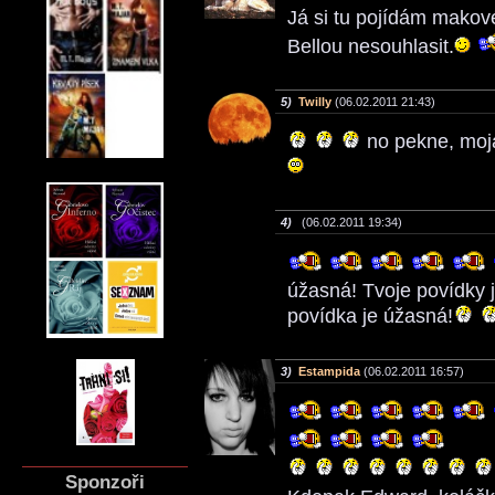
Já si tu pojídám makové
Bellou nesouhlasit.
5)
Twilly
(06.02.2011 21:43)
no pekne, mo
4)
(06.02.2011 19:34)
úžasná! Tvoje povídky 
povídka je úžasná!
3)
Estampida
(06.02.2011 16:57)
Sponzoři