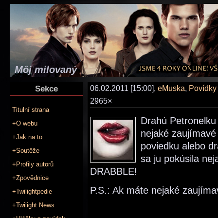
Môj milovaný
Sekce
06.02.2011 [15:00],
eMuska
,
Povídky
2965×
Titulní strana
Drahú Petronelku
+O webu
nejaké zaujímavé
+Jak na to
poviedku alebo d
+Soutěže
sa ju pokúsila ne
+Profily autorů
DRABBLE!
+Zpovědnice
P.S.: Ak máte nejaké zaujímav
+Twilightpedie
+Twilight News